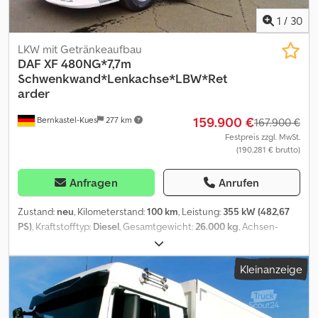
Fahrzeuge sofort verfügbar passende Anhänger verfügbar
1
/
30
LKW mit Getränkeaufbau
DAF
XF 480NG*7,7m
Schwenkwand*Lenkachse*LBW*Ret
arder
159.900 €
Bernkastel-Kues
277 km
167.900 €
Festpreis zzgl. MwSt.
(190.281 € brutto)
Anfragen
Anrufen
Zustand:
neu
, Kilometerstand:
100 km
, Leistung:
355 kW (482,67
PS)
, Kraftstofftyp:
Diesel
, Gesamtgewicht:
26.000 kg
, Achsen-
Konfiguration:
3 Achsen
, Bremsen:
Retarder
, Farbe:
Weiß
,
Getriebetyp:
Automatisch
, Emissionsklasse:
Euro6
, Gesamtbreite:
Kleinanzeige
2.550 mm
, Gesamthöhe:
3.700 mm
, Laderaumvolumen:
42 m³
,
Laderaumlänge:
7.750 mm
, Laderaumbreite:
2.480 mm
,
Laderaumhöhe:
2.200 mm
, Ausstattung:
ABS, Elektronisches
Stabilitätsprogramm (ESP), Klimaanlage, Ladebordwand,