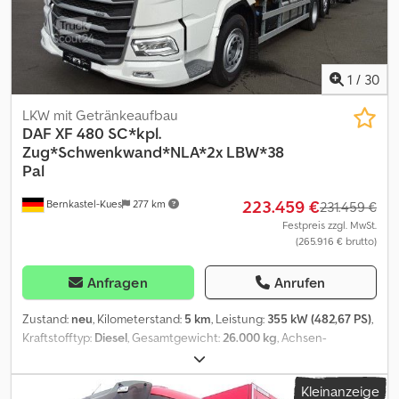
mittellanges Fahrerhaus * vollluftgefedert * Differenzialsperre
Csdpfx Ajzr Apcjl Tjrf * Spoiler * Sonnenblende * Sitzheizung *
Automatik Schaltung * Klima
1
/
30
LKW mit Getränkeaufbau
DAF
XF 480 SC*kpl.
Zug*Schwenkwand*NLA*2x LBW*38
Pal
223.459 €
Bernkastel-Kues
277 km
231.459 €
Festpreis zzgl. MwSt.
(265.916 € brutto)
Anfragen
Anrufen
Zustand:
neu
, Kilometerstand:
5 km
, Leistung:
355 kW (482,67 PS)
,
Kraftstofftyp:
Diesel
, Gesamtgewicht:
26.000 kg
, Achsen-
Konfiguration:
3 Achsen
, Bremsen:
Retarder
, Farbe:
Weiß
,
Getriebetyp:
Automatisch
, Emissionsklasse:
Euro6
, Gesamtbreite:
Kleinanzeige
2.550 mm
, Gesamthöhe:
3.700 mm
, Laderaumvolumen:
84 m³
,