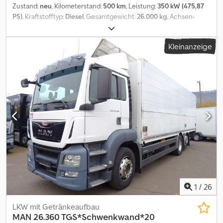
Zustand:
neu
, Kilometerstand:
500 km
, Leistung:
350 kW (475,87
PS)
, Kraftstofftyp:
Diesel
, Gesamtgewicht:
26.000 kg
, Achsen-
Konfiguration:
3 Achsen
, Bremsen:
Retarder
, Farbe:
Weiß
,
Getriebetyp:
Automatisch
, Emissionsklasse:
Euro6
, Gesamtbreite:
Kleinanzeige
2.550 mm
, Gesamthöhe:
3.800 mm
, Laderaumvolumen:
42 m³
,
Laderaumlänge:
7.720 mm
, Laderaumbreite:
2.480 mm
,
Laderaumhöhe:
2.200 mm
, Baujahr:
2025
, Ausstattung:
ABS,
Elektronisches Stabilitätsprogramm (ESP), Klimaanlage,
Ladebordwand, Navigationssystem, Rußfilter, Standheizung
, *
Schwenkwandaufbau Orten Kettliner * Dekra zertifiziert nach VDI
2700 ff und DIN EN 12642 Code XL * Getränkezertifikat *
Fassbierzertifikat * 2.000 kg Bär Ladebordwand * liftbare
Nachlauflenkachse * Intarder Crjdpsyg Tb Tofx Al Tof * XLX
Fahrerhaus * Klima * Navi * Rückfahrkamera * Kühlschrank *
Sitzheizung * Abstands-Tempomat * vollluftgefedert * Automatik
Schaltung * Euro 6 mehrere Fahrzeuge sofort verfügbar
passende Anhänger verfügbar
1
/
26
LKW mit Getränkeaufbau
MAN
26.360 TGS*Schwenkwand*20