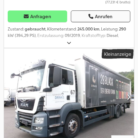
(77.231 € brutto)
Anfragen
Anrufen
Zustand:
gebraucht
, Kilometerstand:
245.000 km
, Leistung:
290
kW (394,29 PS)
, Erstzulassung:
09/2019
, Kraftstofftyp:
Diesel
,
Gesamtgewicht:
26.000 kg
, Achsen-Konfiguration:
3 Achsen
,
Farbe:
Rot
, Getriebetyp:
Automatisch
, Emissionsklasse:
Euro6
,
Kleinanzeige
Gesamtbreite:
2.550 mm
, Gesamthöhe:
3.650 mm
,
Laderaumvolumen:
38 m³
, Laderaumlänge:
6.940 mm
,
Laderaumbreite:
2.480 mm
, Laderaumhöhe:
2.200 mm
, Baujahr:
2019
, Ausstattung:
ABS, Elektronisches Stabilitätsprogramm
(ESP), Klimaanlage, Ladebordwand, Rußfilter
, * Spier
Schiebeplane * Dekra zertifiziert nach VDI 2700 und DIN EN 12642
Code XL * 4 Reihen Ladegutsicherung * Laderaummmaße : 6.940
x 2.480 x 2.200 mm * große Klapptritte seitlich * 2.000 kg Bär
Ladebordwand * Nachlauflenkachse * Konstantdrossel (3-
stufiger Retarder) * Rückfahrkamera Csdpfoxub Aajx Al Terf *
Klima * Abstands-Tempomat * Sitzheizung * mittellanges
Fahrerhaus * Sonnenblende * Anhängerkupplung *
vollluftgefedert * Differenzialsperre * Automatik Schaltung *