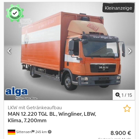
Kleinanzeige
1
/
15
LKW mit Getränkeaufbau
MAN
12.220 TGL BL, Wingliner, LBW,
Klima, 7.200mm
8.900 €
Sittensen
245 km