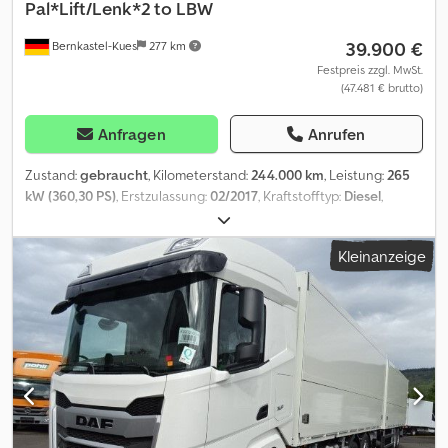
Pal*Lift/Lenk*2 to LBW
39.900 €
Bernkastel-Kues
277 km
Festpreis zzgl. MwSt.
(47.481 € brutto)
Anfragen
Anrufen
Zustand:
gebraucht
, Kilometerstand:
244.000 km
, Leistung:
265
kW (360,30 PS)
, Erstzulassung:
02/2017
, Kraftstofftyp:
Diesel
,
Gesamtgewicht:
26.000 kg
, Achsen-Konfiguration:
3 Achsen
,
Farbe:
Weiß
, Getriebetyp:
Automatisch
, Emissionsklasse:
Euro6
,
Kleinanzeige
Gesamtbreite:
2.550 mm
, Gesamthöhe:
3.600 mm
,
Laderaumvolumen:
45 m³
, Laderaumlänge:
8.220 mm
,
Laderaumbreite:
2.480 mm
, Laderaumhöhe:
2.200 mm
, Baujahr:
2017
, Ausstattung:
Elektronisches Stabilitätsprogramm (ESP),
Klimaanlage, Ladebordwand, Navigationssystem, Rußfilter
, *
Dinkel Magnus Schwenkwandaufbau * Dekra zertifiziert nach VDI
2700 ff und DIN EN 12642 Code XL * 4 Reihen Ladegutsicherung *
2.000 kg Dautel Ladebordwand * liftbare Nachlauflenkachse *
EVB (dreistufiger Retarder) * Rückfahrkamera *
Abstandsregeltempomat * Spurhalte Assistent * Navi * Kühlbox *