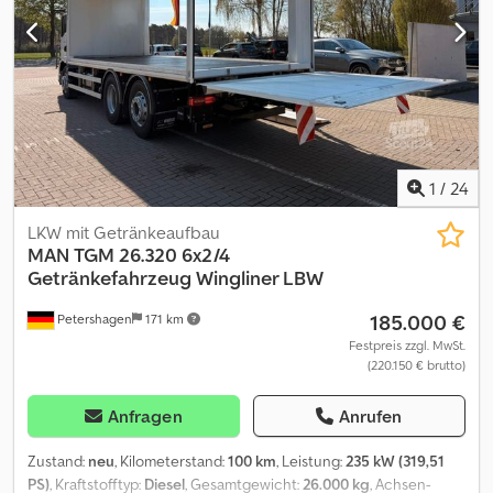
VDI 2700 und DIN EN 12642 Code XL * Getränkezertifikat *
Fassbierzertifikat * Chemiezertifikat (IBC) * Altpapierzertifikat * 4
Reihen Ladegutsicherung * 2.500 kg Bär Ladebordwand * liftbare
Nachlauflenkachse * kurzes Fahrerhaus * EVB Bremse (3-stufiger
Retarder) * Navi * Rückfahrkamera * Spurhalteassistent *
Automatik Schaltung * Tempomat * Differenzialsperre * Klima *
Sitzheizung * Spoiler Csdpfjzrq Awex Al Terf * Sonnenblende *
vollluftgefedert * Euro 6
1
/
24
LKW mit Getränkeaufbau
MAN
TGM 26.320 6x2/4
Getränkefahrzeug Wingliner LBW
185.000 €
Petershagen
171 km
Festpreis zzgl. MwSt.
(220.150 € brutto)
Anfragen
Anrufen
Zustand:
neu
, Kilometerstand:
100 km
, Leistung:
235 kW (319,51
PS)
, Kraftstofftyp:
Diesel
, Gesamtgewicht:
26.000 kg
, Achsen-