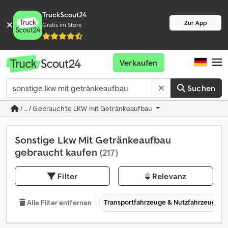
TruckScout24
Zur App
Gratis im Store
Verkaufen
Suchen
/ ... / Gebrauchte LKW mit Getränkeaufbau
Sonstige Lkw Mit Getränkeaufbau
gebraucht kaufen
(217)
Filter
Relevanz
Transportfahrzeuge & Nutzfahrzeuge
Alle Filter entfernen