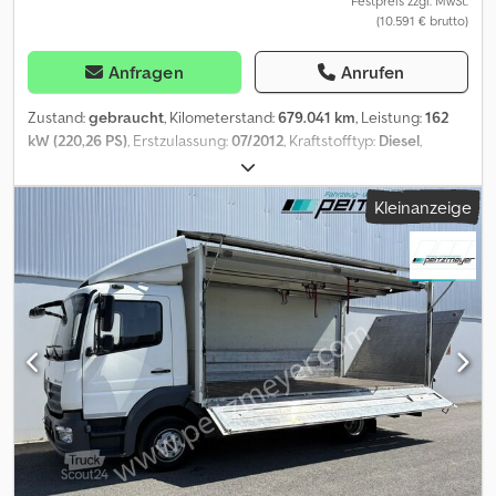
Festpreis zzgl. MwSt.
(10.591 € brutto)
Anfragen
Anrufen
Zustand:
gebraucht
, Kilometerstand:
679.041 km
, Leistung:
162
kW (220,26 PS)
, Erstzulassung:
07/2012
, Kraftstofftyp:
Diesel
,
Gesamtgewicht:
12.000 kg
, Achsen-Konfiguration:
2 Achsen
,
Farbe:
Orange
, Getriebetyp:
Automatisch
, Emissionsklasse:
Euro5
,
Kleinanzeige
Gesamtbreite:
2.550 mm
, Gesamthöhe:
3.950 mm
,
Laderaumvolumen:
48 m³
, Laderaumlänge:
7.240 mm
,
Laderaumbreite:
2.485 mm
, Laderaumhöhe:
2.665 mm
,
Ausstattung:
ABS, Klimaanlage, Ladebordwand
, Wingliner
Schwenkwandaufbau "Überdach" , mit elektrisch angesteuerte
Hydraulikpumpe, Kabelfernbedienung, 3 x Lochschiene im Boden
und der Decke für Teleskopstangen, Siebdruckboden, BÄR
Ladebordwand Typ: BC 2000S4, max. Hubkraft 2000 kg, ABS, ASR,
Diff.- Sperre HA, Motorbremse, Tempomat, Klimaanlage,
Multifunktionslenkrad, Außenspiegel heizbar u. elektr. verstellbar,
elektr. Fensterheber Fahrer- u. Beifahrertür, Dachluke, Fahrer-
Komfort-Schwingsitz, Nebelscheinwerfer, Querträger f. Ahk, 3x
Staukasten, Luftfederung m. Hebe- Senkvorrichtung HA,