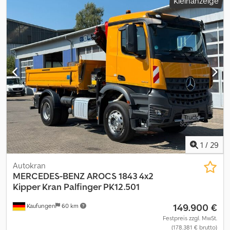
Kleinanzeige
1
/
29
Autokran
MERCEDES-BENZ
AROCS 1843 4x2
Kipper Kran Palfinger PK12.501
149.900 €
Kaufungen
60 km
Festpreis zzgl. MwSt.
(178.381 € brutto)