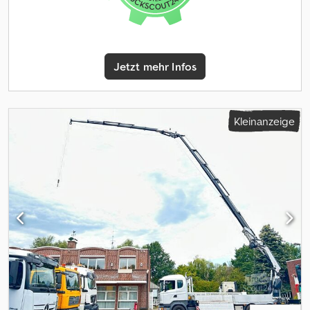
Hinterachse Chsdpfx Aozh I E Iemvsa 3. Achse lenkbar und liftbar
Reifen 385/55 R22.5 Profil ca. 70% Reifen 315/70 R22.5 Profil ca.
70% Radstand 4900mm Pritsche 7000mm Ladebordwand
2.000Kg Leergewicht 14.590 Kg Kran Atlas 172.3E A4 Baujahr 2016
Jetzt mehr Infos
nur 579 Betriebsstunden !!! Funkfernsteuerung (radio remote
control) 5 Ausschübe insgesamt, 4x hydraulisch und 1x manuell
2.00m/ 6120Kg 4.50m/ 3450Kg 6.40m/ 2320Kg 8.30m/ 1730Kg
10.30m/ 1360Kg 12.30m/ 1130Kg 14.30m/ 920Kg (manueller
Kleinanzeige
Ausschub) Hakenhöhe ca. 18 Meter das Fahrzeug ist aus 1. Hand
und befindet sich in einen gepflegten Zustand. Export/
nettopreis: 69.900 Euro Alle Angaben ohne Gewähr, Irrtümer
vorbehalten.