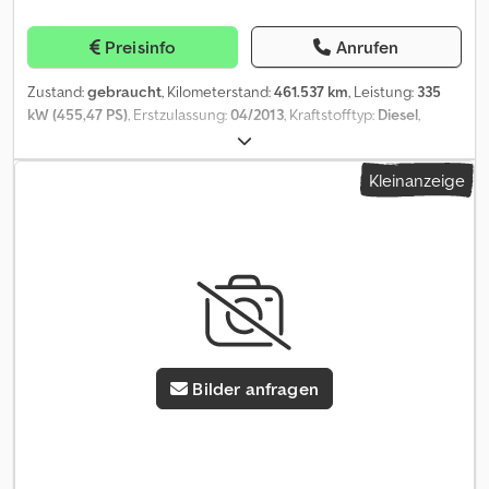
Preisinfo
Anrufen
Zustand:
gebraucht
, Kilometerstand:
461.537 km
, Leistung:
335
kW (455,47 PS)
, Erstzulassung:
04/2013
, Kraftstofftyp:
Diesel
,
Leergewicht:
11.690 kg
, maximales Ladegewicht:
6.310 kg
,
Gesamtgewicht:
18.000 kg
, Reifengröße:
385/65R22,5 160/---G
,
Kleinanzeige
Achsen-Konfiguration:
4x4
, Kraftstoff:
Diesel
, Bremsen:
Retarder
,
Farbe:
Weiß
, Fahrerkabine:
Fahrerhaus
, Getriebetyp:
Sonstige
,
Emissionsklasse:
Euro5
, Federung:
Blatt
, Anzahl der Sitzplätze:
2
,
Vorderreifengröße:
385/65R22,5 160/---G
, Hinterreifengröße:
385/65R22,5 ---/145G
, Höchstgeschwindigkeit:
90 km/h
,
Ausstattung:
ABS, Anhängerkupplung, Bordcomputer,
Differentialsperre, Elektronisches Stabilitätsprogramm (ESP),
Hydraulik, Kabine, Klimaanlage, Kran, LKW-Zulassung,
Tempomat, Traktionskontrolle, Wegfahrsperre,
Bilder anfragen
Zentralverriegelung, geräuscharm
, Ansprechpartner Verkauf:
Frank Rau / Russian / English / German - Bachar Ibrahim / Arabic /
English / German - Zulassungsservice, HU/SP/UVV, Überführung
zum Hafen Chsdpfx Amozrh A Ijvoa 16-Gang, Umweltplakette:
4(Grün), Diesel, Schadstoffklasse: Euro5, Halbautomatikgetriebe,