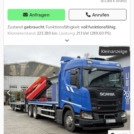
(83.288 € brutto)
Anfragen
Anrufen
Zustand:
gebraucht
, Funktionsfähigkeit:
voll funktionsfähig
,
Kilometerstand:
223.280 km
, Leistung:
213 kW (289,60 PS)
,
Erstzulassung:
10/2018
, Kraftstofftyp:
Diesel
, Leergewicht:
9.330
kg
, maximales Ladegewicht:
5.670 kg
, Gesamtgewicht:
15.000 kg
,
Kleinanzeige
Achsen-Konfiguration:
4x2
, Radstand:
5.425 mm
, nächste Prüfung
(TÜV):
01/2027
, Farbe:
Weiß
, Fahrerkabine:
Fahrerhaus
,
Getriebetyp:
Automatisch
, Emissionsklasse:
Euro6
, Federung:
Blatt-Luft
, Anzahl der Sitzplätze:
2
, Laderaumlänge:
6.220 mm
,
Ausstattung:
ABS, Differentialsperre, EBS (Elektronisches
Bremssystem), Elektronisches Stabilitätsprogramm (ESP),
Klimaanlage, Kran, LKW-Zulassung, Scheckheftgepflegt,
Servolenkung, Tempomat, Zentralverriegelung, elektrische
Fensterheberregelung
, Zustand - Sehr gut erhaltenes Fahrzeug
aus 1. Hand Kategorie - Autokran Marke - MAN Modell - TGM 15.290
- Kran HIAB 111 ES 3 HIDUO - 223 TKm Laufleistung in km - 223280
Zulassungsmonat - 10 Zulassungsjahr - 20218 HU/AU bis - 01/2027
Hubraum in ccm - 6871 Leistung in kW - 213 Kraftstoffart - Diesel
Schadstoffklasse - EURO 6 Umweltplakette - Grün