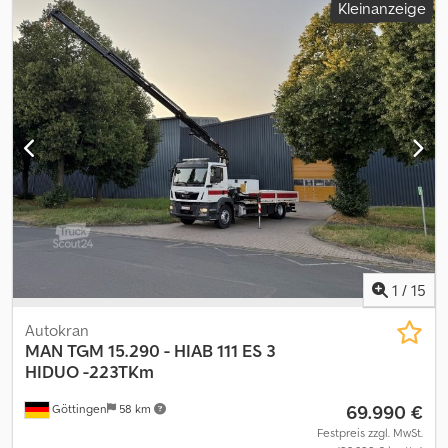
Kleinanzeige
vorbehalten! Codjzf N Avspfx Amvjha - .
1
/
15
Autokran
MAN
TGM 15.290 - HIAB 111 ES 3
HIDUO -223TKm
69.990 €
Göttingen
58 km
Festpreis zzgl. MwSt.