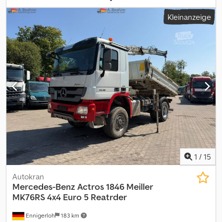
Fahrzeugstandort: im Zulauf / in transit, Kran hinter Haus, Not-Aus,
Kleinanzeige
Greifersteuerung, faltbar, 2-Punkt Abstützung hydr., Funk-
Fernbedienung, 2xhydr. Ausschübe Aufbau: Palfinger PK 12.501
SLD5 A mit Funksteuerung (Remote-Control) Lastdiagramm: 3,8m-
2900kg, 5,7m-1920kg, 7,6m-1440kg! Alle Angaben ohne Gewähr da
sich der Kran im Zulauf befindet! ZUBEHÖRANGABEN OHNE
GEWÄHR, Änderungen, Zwischenverkauf und Irrtümer
vorbehalten! Chjdpfxszp R Alj Amvja - .
1
/
15
Autokran
Mercedes-Benz
Actros 1846 Meiller
MK76RS 4x4 Euro 5 Reatrder
Ennigerloh
183 km