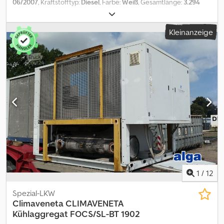
06/2007
, Kraftstofftyp:
Diesel
, Farbe:
Weiß
, Gesamtlänge:
3.294
mm
, Gesamtbreite:
1.255 mm
, Gesamthöhe:
2.140 mm
, Das MTA
TAEevo 602 ist ein luftgekühlter Kompakt-Wasserkühlsatz
Kleinanzeige
(Kaltwassersatz) für die Industrie- und Prozesskühlung zur
Außenaufstellung, Kühlleistung kW 131, Kaltwassertemperatur
Austritt/ Eintritt (°C): 7/12, Volumenstrom (m³/h) 22.5, Verfügbarer
Pumpendruck (bar) 3.35, Umgebungstemperatur (°C) 32,
Kältemittel R 407C, Elektrische Daten: Spannung V 400, Frequenz
Hz 50, Phasen Ph 3, max. Leistungsaufnahme (kW) 61, max. Strom
(A) 104, Anlaufstrom Kreis (A) 230, Schutzklasse: IP54,
Pufferspeicher: Integriert 500 Liter, PA1714 Dedszthv Rjpfx Aifskr
Unser Angebot ist generell ohne neue TÜV-Abnahme. Falls neue
TÜV-Abnahme erwünscht, unterbreiten wir Ihnen gerne ein
Angebot unserer Partnerwerkstätten! Fahrzeug kann mit
Werbung beklebt und/oder beschriftet sein. Es gelten unsere
allgemeinen Liefer- und Zahlungsbedingungen. Gerne erstellen
wir Ihnen für dieses Objekt ein Finanzierungs- oder
1
/
12
Leasingangebot. Bitte sprechen Sie uns an!
Spezial-LKW
Climaveneta
CLIMAVENETA
Kühlaggregat FOCS/SL-BT 1902