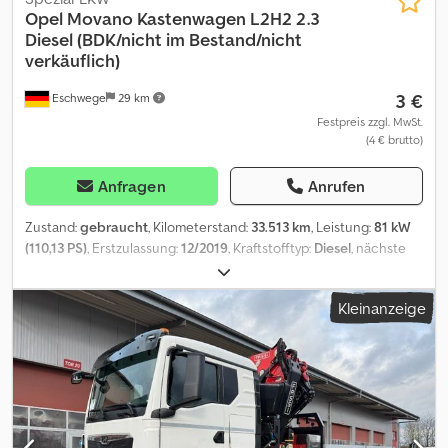
Opel
Movano Kastenwagen L2H2 2.3
Diesel (BDK/nicht im Bestand/nicht
verkäuflich)
3 €
Eschwege
29 km
Festpreis zzgl. MwSt.
(4 € brutto)
Anfragen
Anrufen
Zustand:
gebraucht
, Kilometerstand:
33.513 km
, Leistung:
81 kW
(110,13 PS)
, Erstzulassung:
12/2019
, Kraftstofftyp:
Diesel
, nächste
Prüfung (TÜV):
12/2022
, Farbe:
Weiß
, Fahrerkabine:
Sonstige
,
Getriebetyp:
mechanisch
, Emissionsklasse:
Euro6
, Ausstattung:
Kleinanzeige
ABS, Airbag, Elektronisches Stabilitätsprogramm (ESP),
Klimaanlage, Parksensoren, Rußfilter, Schiebetür,
Traktionskontrolle, Zentralverriegelung
, Ausstattungslinien und -
Pakete * Cool & Sound-Paket Exterieur * Außenspiegel *
Holzboden im Laderaum * Schiebetür * Hochdach (H2) *
Allwetterreifen * Einzelbereifung * Stossfänger ohne
integrierterStufe * Flügeltüren Dkedpjzf Dqhjfx Aifor *