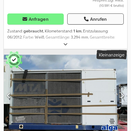
Festpreis zzgl. MwSt.
(10.591 € brutto)
Anfragen
Anrufen
Zustand:
gebraucht
, Kilometerstand:
1 km
, Erstzulassung:
06/2012
, Farbe:
Weiß
, Gesamtlänge:
3.294 mm
, Gesamtbreite:
1.255 mm
, Gesamthöhe:
2.140 mm
, Das MTA TAEevo 602 ist ein
luftgekühlter Kompakt-Wasserkühlsatz (Kaltwassersatz) für die
Kleinanzeige
Industrie- und Prozesskühlung zur Außenaufstellung,
Kühlleistung kW 131, Kaltwassertemperatur Austritt/ Eintritt (°C):
7/12, Volumenstrom (m³/h) 22.5, Verfügbarer Pumpendruck (bar)
3.35, Umgebungstemperatur (°C) 32, Kältemittel R 407C,
Elektrische Daten: Spannung V 400, Frequenz Hz 50, Phasen Ph 3,
max. Leistungsaufnahme (kW) 61, max. Strom (A) 104, Anlaufstrom
Kreis (A) 230, Schutzklasse: IP54, Pufferspeicher: Integriert 500
Liter, PA1713 Unser Angebot ist generell ohne neue TÜV-
Abnahme. Falls neue TÜV-Abnahme erwünscht, unterbreiten wir
Ihnen gerne ein Angebot unserer Partnerwerkstätten! Fahrzeug
kann mit Werbung beklebt und/oder beschriftet sein. Es gelten
unsere allgemeinen Liefer- und Zahlungsbedingungen. Gerne
erstellen wir Ihnen für dieses Objekt ein Finanzierungs- oder