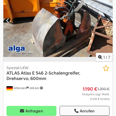
1
/
7
Spezial-LKW
ATLAS
Atlas E 546 2-Schalengreifer,
Drehservo, 600mm
1.190 €
Sittensen
245 km
1.390 €
Festpreis zzgl. MwSt.
(1.416 € brutto)
Anfragen
Anrufen