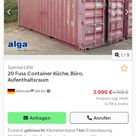
Objekt ein Finanzierungs- oder Leasingangebot. Bitte sprechen
Sie uns an!
1
/
9
Spezial-LKW
20 Fuss Container Küche, Büro,
Aufenthaltsraum
3.999 €
Sittensen
245 km
4.900 €
Festpreis zzgl. MwSt.
(4.759 € brutto)
Anfragen
Anrufen
Zustand:
gebraucht
, Kilometerstand:
1 km
, Erstzulassung: