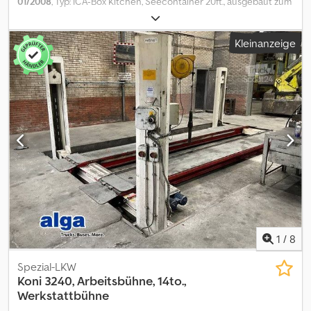
01/2008
, Typ: ICA-Box Kitchen, Seecontainer 20ft., ausgebaut zum
Büro/Aufenthaltsraum, Wände, Decke verkleidet und isoliert,
Frontbereich: Fenster und Tür mit Lichtausschnitt, Innen:
Kleinanzeige
Kühlschrank, Spüle, Schränke, Tisch, Stühle, div. Zurrösen in der
Wand, Kleiderhaken usw. Elektroausstattung: Sicherungen,
Heizung, Beleuchtung, div. Steckdosen, das Besondere dabei ist
das Raum in Raum Konzept, wodurch es von außen wie ein
unscheinbarer Container und von innen wie ein
wärmegedämmter Wohnraum wirkt, Neupreis ca. 18.000 ¤, guter
Zustand Dkedpfsx Sub Tox Aifjr PA1260 Unser Angebot ist
generell ohne neue TÜV-Abnahme. Falls neue TÜV-Abnahme
erwünscht, unterbreiten wir Ihnen gerne ein Angebot unserer
Partnerwerkstätten! Fahrzeug kann mit Werbung beklebt
und/oder beschriftet sein. Es gelten unsere allgemeinen Liefer-
und Zahlungsbedingungen. Gerne erstellen wir Ihnen für dieses
Objekt ein Finanzierungs- oder Leasingangebot. Bitte sprechen
Sie uns an!
1
/
8
Spezial-LKW
Koni 3240, Arbeitsbühne, 14to.,
Werkstattbühne