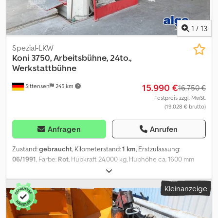
1
/
13
Spezial-LKW
Koni 3750, Arbeitsbühne, 24to.,
Werkstattbühne
15.990 €
Sittensen
245 km
16.750 €
Festpreis zzgl. MwSt.
(19.028 € brutto)
Anfragen
Anrufen
Zustand:
gebraucht
, Kilometerstand:
1 km
, Erstzulassung:
06/1991
, Farbe:
Rot
, Hubkraft 24.000 kg, Hubhöhe ca. 1600 mm
Bahnbreite: 800 mm, elektrisches Anschluss: 400 V., Leistung
2x2,2kW, 4-Säulen, Abmessungen zwischen den Säulen 3350 mm,
Kleinanzeige
Spurweite einstellbar, Gesamtabmessung: (LxBxH)
7500x4000x2500 mm PA1280 Dedjqayxvopfx Aifskr