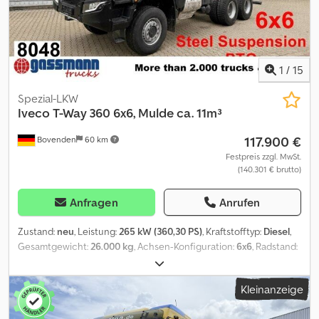
1
/
15
Spezial-LKW
Iveco
T-Way 360 6x6, Mulde ca. 11m³
117.900 €
Bovenden
60 km
Festpreis zzgl. MwSt.
(140.301 € brutto)
Anfragen
Anrufen
Zustand:
neu
, Leistung:
265 kW (360,30 PS)
, Kraftstofftyp:
Diesel
,
Gesamtgewicht:
26.000 kg
, Achsen-Konfiguration:
6x6
, Radstand:
3.800 mm
, Bremsen:
Motorbremsung
, Farbe:
Weiß
, Fahrerkabine:
Fahrerhaus
, Getriebetyp:
Automatisch
, Emissionsklasse:
Euro6
,
Kleinanzeige
Federung:
Blatt
, Anzahl der Sitzplätze:
2
, Laderaumvolumen:
11 m³
,
Laderaumlänge:
5.250 mm
, Laderaumbreite:
2.300 mm
,