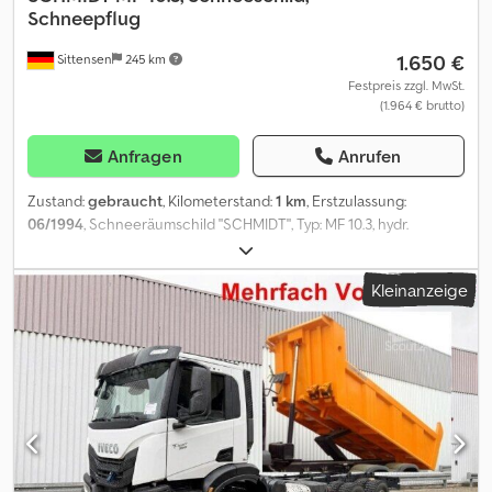
Schneepflug
1.650 €
Sittensen
245 km
Festpreis zzgl. MwSt.
(1.964 € brutto)
Anfragen
Anrufen
Zustand:
gebraucht
, Kilometerstand:
1 km
, Erstzulassung:
06/1994
, Schneeräumschild "SCHMIDT", Typ: MF 10.3, hydr.
schwenkbar links / rechts, inkl. Aufhängung, Fahrzeug kann mit
Werbung beklebt und/oder beschriftet sein Dkjdpfx Aovy Rhgsifer
Kleinanzeige
PA1478