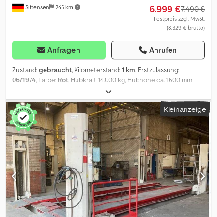
6.999 €
Sittensen
245 km
7.490 €
Festpreis zzgl. MwSt.
(8.329 € brutto)
Anfragen
Anrufen
Zustand:
gebraucht
, Kilometerstand:
1 km
, Erstzulassung:
06/1974
, Farbe:
Rot
, Hubkraft 14.000 kg, Hubhöhe ca. 1600 mm
Bahnbreite: 650 mm, elektrisches Anschluss: 400 V., Leistung
2x3.0kW, 4-Säulen, Abmessungen zwischen den Säulen 3150 mm,
Kleinanzeige
Spurweite einstellbar, Gesamtabmessung: (LxBxH)
7000x3800x2330 mm, Fahrzeug kann mit Werbung beklebt
und/oder beschriftet sein Dodpfx Ajqay R Ieifjkr PA1279