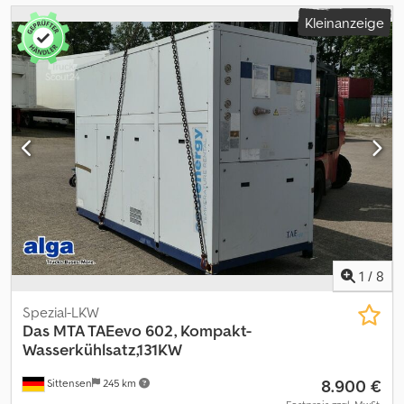
Kleinanzeige
1
/
8
Spezial-LKW
Das MTA TAEevo 602, Kompakt-
Wasserkühlsatz,131KW
8.900 €
Sittensen
245 km