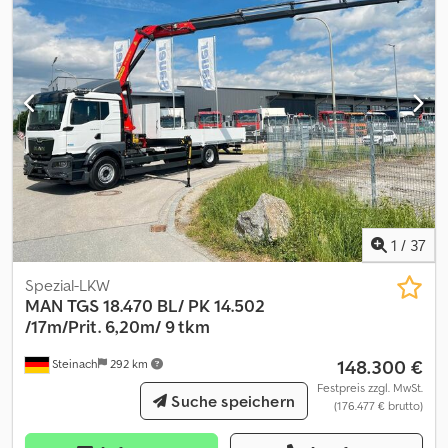
Emergency Brake Assist 2 (EBA 2) Lane-Guard-System IV (LGS IV)
Video-Abbiege-System (VAS) auf MMT-Radio Anhängerkupplung
Ringfeder Typ 4040 G150 A mit Luftdruckanschlüssen
Zuggesamtgewicht 33.000 kg Anhängelast mit durchgehender
Bremsanlage 19.853 kg Tempomat Motorbremse 2 Große
Stauboxen hinten links und rechts elektrisch verstellbare und
beheizbare Außenspiegel elektr. Fensterheber Fahrerkomfortsitz
luftgefedert Radio MAN Media Truck Advanced 12 V mit 7"-
Farbdisplay Sehr guter und Top gepflegter Zustand Preis NETTO
zzgl. 19% MwSt. Gerne lassen wir Ihnen attraktive
Finanzierungsangebote zukommen. Alle Angaben ohne Gewähr.
1
/
37
Irrtümer und Zwischenverkauf vorbehalten. Interne
Fahrzeugnummer: 2613
Spezial-LKW
MAN
TGS 18.470 BL/ PK 14.502
/17m/Prit. 6,20m/ 9 tkm
148.300 €
Steinach
292 km
Festpreis zzgl. MwSt.
Suche speichern
(176.477 € brutto)