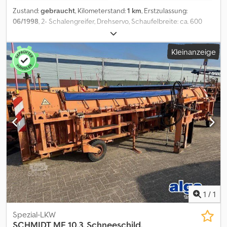
Zustand:
gebraucht
, Kilometerstand:
1 km
, Erstzulassung:
06/1998
, 2- Schalengreifer, Drehservo, Schaufelbreite: ca. 600
mm, Inhalt 300 Liter, Gewicht 280 kg PA1496 Dkodpswkcg Iofx
Aifer
Kleinanzeige
1
/
1
Spezial-LKW
SCHMIDT
MF 10.3, Schneeschild,