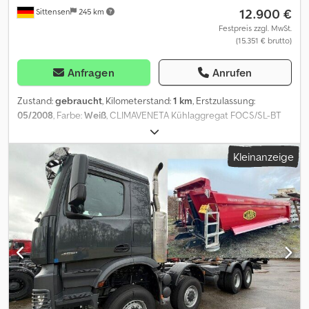
12.900 €
Sittensen
245 km
Festpreis zzgl. MwSt.
(15.351 € brutto)
Anfragen
Anrufen
Zustand:
gebraucht
, Kilometerstand:
1 km
, Erstzulassung:
05/2008
, Farbe:
Weiß
, CLIMAVENETA Kühlaggregat FOCS/SL-BT
1902 ist ein leistungsstarker, luftgekühlter Kaltwassersatz, für den
industriellen Einsatz sowie für große Klimatisierungssysteme
Kleinanzeige
konzipiert, Kompressortyp: Schraubenverdichter, Kühlleistung: ca.
410 kW bis 460 kW, Leistungsaufnahme (Verdichter): ca. 130 kW bis
150 kW unter Volllast, Kältemittel: R134a, Kältekreise / Verdichter: 2
unabhängige Kältekreise mit je 1 semi-hermetischen
Schraubenverdichter Dkjdezthv Depfx Aifjr PA1715 Unser Angebot
ist generell ohne neue TÜV-Abnahme. Falls neue TÜV-Abnahme
erwünscht, unterbreiten wir Ihnen gerne ein Angebot unserer
Partnerwerkstätten! Fahrzeug kann mit Werbung beklebt
und/oder beschriftet sein. Es gelten unsere allgemeinen Liefer-
und Zahlungsbedingungen. Gerne erstellen wir Ihnen für dieses
Objekt ein Finanzierungs- oder Leasingangebot. Bitte sprechen