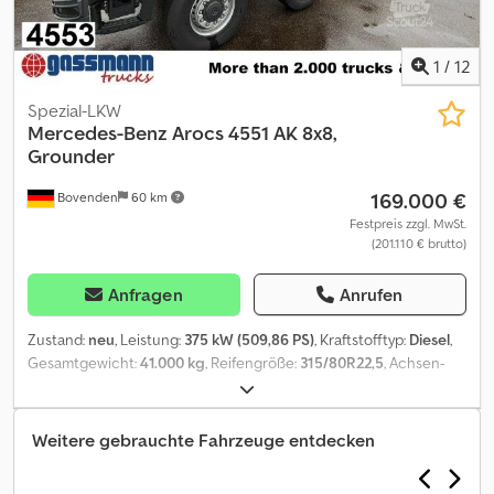
Sie uns an!
1
/
12
Spezial-LKW
Mercedes-Benz
Arocs 4551 AK 8x8,
Grounder
169.000 €
Bovenden
60 km
Festpreis zzgl. MwSt.
(201.110 € brutto)
Anfragen
Anrufen
Zustand:
neu
, Leistung:
375 kW (509,86 PS)
, Kraftstofftyp:
Diesel
,
Gesamtgewicht:
41.000 kg
, Reifengröße:
315/80R22,5
, Achsen-
Konfiguration:
8x8
, Radstand:
4.850 mm
, Bremsen:
Motorbremsung
, Farbe:
Grau
, Fahrerkabine:
Fahrerhaus
,
Getriebetyp:
Automatisch
, Emissionsklasse:
Euro6
, Federung:
Weitere gebrauchte Fahrzeuge entdecken
Blatt
, Anzahl der Sitzplätze:
2
, Laderaumvolumen:
18 m³
,
Laderaumlänge:
6.150 mm
, Laderaumbreite:
2.300 mm
,