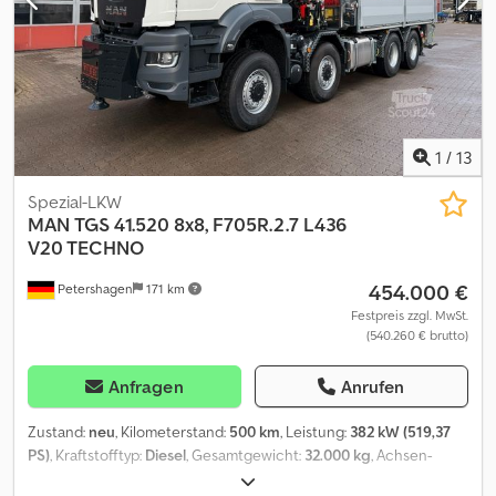
Seitenfenster Interieur * Pollenfilter * Fensterheber * Beifahrer-
Doppelsitzbank * Mittelarmlehne * 3er-Sitzbank 2.Reihe * Stoff
Pulse * Trennwand * Verzurrösen auf dem Laderaumboden
Sicherheit * Elektronisches Stabilitätsprogramm (ESP) Komfort
und Umwelt * Parkpilot * Dieselpartikelfilter *
Zentralverriegelung mit Fernbedienung * Basisfederung
Weiteres * 5t * Frontairbag * mittellang (L2) * Scheinwerfer-
1
/
13
Leuchtweitenregulierung * Sitzbank 3. Reihe * zGG 3 * Polar
Weiss (Uni) - .
Spezial-LKW
MAN
TGS 41.520 8x8, F705R.2.7 L436
V20 TECHNO
454.000 €
Petershagen
171 km
Festpreis zzgl. MwSt.
(540.260 € brutto)
Anfragen
Anrufen
Zustand:
neu
, Kilometerstand:
500 km
, Leistung:
382 kW (519,37
PS)
, Kraftstofftyp:
Diesel
, Gesamtgewicht:
32.000 kg
, Achsen-
Konfiguration:
> 3 Achsen
, Farbe:
Weiß
, Getriebetyp: