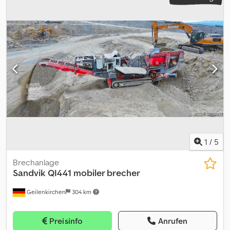
Spannrolle neu ... Gebrauchtwagen, inkl. Mwst. Dcsdpfey Hbw Dox
Adqsk
1
/
5
Brechanlage
Sandvik
QI441 mobiler brecher
Geilenkirchen
304 km
Preisinfo
Anrufen