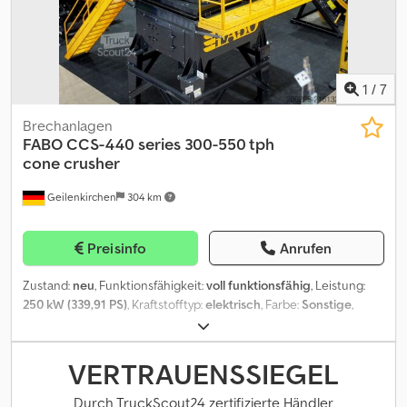
1
/
7
Brechanlagen
FABO
CCS-440 series 300-550 tph
cone crusher
Geilenkirchen
304 km
Preisinfo
Anrufen
Zustand:
neu
, Funktionsfähigkeit:
voll funktionsfähig
, Leistung:
250 kW (339,91 PS)
, Kraftstofftyp:
elektrisch
, Farbe:
Sonstige
,
Gesamtgewicht:
31.000 kg
, Baujahr:
2026
, *Alle unsere Produkte
werden mit Sorgfalt hergestellt und verfügen über 1 Jahr
Garantie! *Montage und Einweisung des Bedienpersonals
VERTRAUENSSIEGEL
KOSTENLOS Die Produktgruppe der Kegelbrecher ist speziell für
die härtesten Materialien konzipiert. Kegelbrecher sind eine der
Durch TruckScout24 zertifizierte Händler