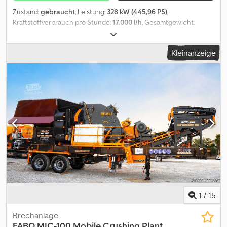
Zustand:
gebraucht
, Leistung:
328 kW (445,96 PS)
,
Kraftstoffverbrauch pro Stunde:
17.000 l/h
, Gesamtgewicht:
52.500 kg
, Baujahr:
2014
, With FABO Guarantee Purchased &
Overhauled by FABO: The machine was purchased by our
Kleinanzeige
company and has undergone all necessary inspections.
Comprehensive Maintenance: All service and maintenance
procedures have been meticulously completed. Dedpfx
Adezgwcgoqeck Replaced Wear Parts: All worn-out wear parts
have been replaced to meet original quality standards. Ready for
Immediate Use: The machine is in stock and can be shipped to
your construction site the same day it is purchased. Technical
Specifications: Model: Sandvik QI441 Serial Number: 1884BG14205
Operating Hours: 17,000 hours Capacity: 300 – 500 tons/hour
Crusher Dimensions: 1380 x 800 mm Motor : CAT 328 kW Weight:
52,500 kg Year of Manufacture: 2014
1
/
15
Brechanlage
FABO
MIC-100 Mobile Crushing Plant