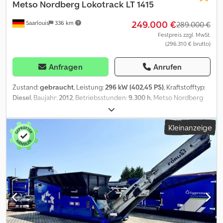
Metso
Nordberg Lokotrack LT 1415
249.000 €
Saarlouis
336 km
289.000 €
Festpreis zzgl. MwSt.
(296.310 € brutto)
Anfragen
Anrufen
Zustand:
gebraucht
, Leistung:
296 kW (402,45 PS)
, Kraftstofftyp:
Diesel
, Baujahr:
2012
, Betriebsstunden:
9.300 h
, Metso Nordberg
Lokotrack LT 1415 Motorleistung 403 KW Cat Motor Dcsdpfx
Adozgu N Djqjk = Weitere Informationen = Verwendungszweck:
Kleinanzeige
Bergbau