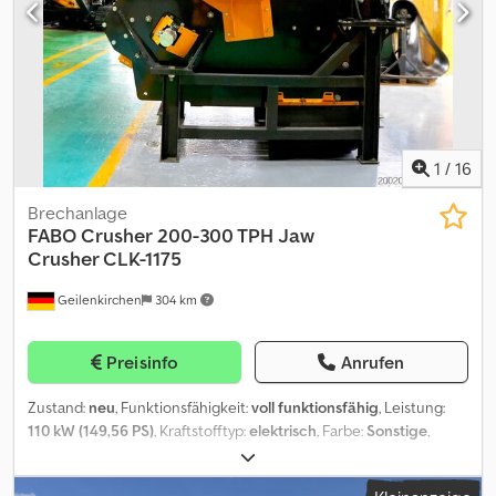
1
/
16
Brechanlage
FABO Crusher
200-300 TPH Jaw
Crusher CLK-1175
Geilenkirchen
304 km
Preisinfo
Anrufen
Zustand:
neu
, Funktionsfähigkeit:
voll funktionsfähig
, Leistung:
110 kW (149,56 PS)
, Kraftstofftyp:
elektrisch
, Farbe:
Sonstige
,
Gesamtgewicht:
21.360 kg
, Baujahr:
2026
, Backenbrecher
zerkleinern je nach Kapazität in der Regel zwischen 200 und 300