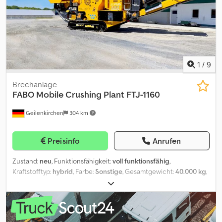
prices. = Weitere Informationen = Baujahr: 2021 Antrieb: Raupe
Leergewicht: 3.056 kg CE-Kennzeichnung: ja Technischer
Zustand: sehr gut Optischer Zustand: sehr gut =
Firmeninformationen = Für mehr Informationen:
1
/
9
Brechanlage
FABO
Mobile Crushing Plant FTJ-1160
Geilenkirchen
304 km
Preisinfo
Anrufen
Zustand:
neu
, Funktionsfähigkeit:
voll funktionsfähig
,
Kraftstofftyp:
hybrid
, Farbe:
Sonstige
, Gesamtgewicht:
40.000 kg
,
Baujahr:
2026
, *Alle unsere Produkte werden mit Sorgfalt
hergestellt und haben eine 1-jährige Garantie! *Installation und
Bedienerschulung KOSTENLOS Der Fabo Backenbrecher mit
Raupenfahrwerk FTJ 11-60 ist ein komplettes mobiles System, das