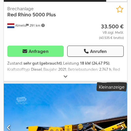
Brechanlage
Red Rhino
5000 Plus
33.500 €
Almelo
291 km
VB zzgl. MwSt.
(40.535 € brutto)
Anfragen
Anrufen
Zustand:
sehr gut (gebraucht)
, Leistung:
18 kW (24,47 PS)
,
Kraftstofftyp:
Diesel
, Baujahr:
2021
, Betriebsstunden:
2.747 h
, Red
Rhino 5000 Plus. Year: 2021. Hours: 2747. Weight: 3056 kg. CE
Machine. Dsdpfxezbguce Adqsck 24.8 HP / 15.5 KW. Kubota V1505-
Kleinanzeige
EF01 engine. Convenyor. Vibration. Radio Remote. UC: 80%. Jaw
Crusher! ID NR: 133. The General Terms and Conditions of
Heinhuis are applicable to all adverts, offers and quotations by
Heinhuis, all agreements entered into by Heinhuis and the
negotiations preceding them. By any form of response you
accept the applicability of the General Terms and Conditions of
Heinhuis and you declare that you have taken note of these
General Terms and Conditions. Our prices are export netto