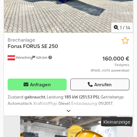
1
/
14
Brechanlage
Forus
FORUS SE 250
160.000 €
Hörsching
424 km
Festpreis
(MwSt. nicht ausweisbar)
Anfragen
Anrufen
Zustand:
gebraucht
, Leistung:
185 kW (251,53 PS)
, Getriebetyp:
Automatisch
, Kraftstofftyp:
Diesel
, Erstzulassung:
01/2017
,
Emissionsklasse:
Euro4
, Der Forus SE 250 (2017) ist ein
leistungsstarker Zweiwellen-Vorzerkleinerer, der speziell für die
Kleinanzeige
Verarbeitung verschiedenster Materialien wie Hausmüll,
Gewerbeabfall, Altholz, Grünschnitt, Elektroschrott, Folien und
Papier entwickelt wurde. Mit seiner robusten Bauweise und