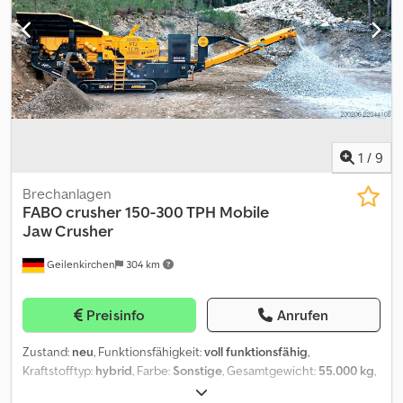
the other hand helps on reducing the production costs. - - -
Technical Specifications of the Tracked Scalper Screen:
Dcjdpfjzbg R Rox Adqsk - *Bunker capacity :7m³ - *Production
capacity : 220 – 400 Tons per hour - *Vibrating Screen Size :
1530x4800 mm - *Total Power : 110 kvA - *Weight : 31.000 kg - *The
screen angle varies between 18-27°.
1
/
9
Brechanlagen
FABO crusher
150-300 TPH Mobile
Jaw Crusher
Geilenkirchen
304 km
Preisinfo
Anrufen
Zustand:
neu
, Funktionsfähigkeit:
voll funktionsfähig
,
Kraftstofftyp:
hybrid
, Farbe:
Sonstige
, Gesamtgewicht:
55.000 kg
,
Baujahr:
2026
, *Alle unsere Produkte werden mit Sorgfalt