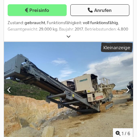
das Erreichen von Einsatzorten, die mit herkömmlichen
Preisinfo
Anrufen
Maschinen nicht zugänglich sind. -Das System hat die
geeigneten Abmessungen und einen niedrigen Geräuschpegel,
Zustand:
gebraucht
, Funktionsfähigkeit:
voll funktionsfähig
,
um auch Bauschutt in städtischen Gebieten zu zerkleinern. -Der
Gesamtgewicht:
29.000 kg
, Baujahr:
2017
, Betriebsstunden:
4.800
Kraftstoffverbrauch des Generators und der
h
, Rubble Master RM 100GO! – Mobile Prallbrechanlage Zu
Fahrantriebseinheiten ist sehr wirtschaftlich. -Systemwartung
verkaufen: RUBBLE MASTER RM 100GO! – leistungsstarke mobile
und -bedienung sind dank neuester Steuerungssoftware äußerst
Kleinanzeige
Prallbrechanlage für Recycling und Naturstein Die RM 100GO!
einfach. TECHNISCHE DATEN: -Modell: FTJ 11-75 -
überzeugt durch hohe Durchsatzleistung, einfache Bedienung
Produktionskapazität: 150 – 300 t/h Dsdpfsza Drpsx Adqjck -Max.
und maximale Mobilität. Ideal für das Brechen von Beton, Asphalt,
Aufgabematerial: 700 mm -Brechertyp: Backenbrecher -
Bauschutt, Naturstein und Recyclingmaterial. Dank diesel-
Backenbrechergröße: 1070x760 mm -Generator: 300 kVA -
elektrischem Antrieb arbeitet die Anlage wirtschaftlich und
Einstellbereich (CSS): 45 – 160 mm -Gewicht: 55.000 kg -
kraftstoffsparend. Die Durchsatzleistung liegt je nach Material bei
Abmessungen: 2.900x3.500x14.500 mm – Geringe Investitions- und
bis zu 250 t/h. Technische Daten •⁠ ⁠Hersteller: RUBBLE MASTER •⁠
Betriebskosten – Keine Fundamentarbeiten erforderlich –
⁠Modell: RM 100GO! •⁠ ⁠Baujahr: 2017 •⁠ ⁠Betriebsstunden: 4.700h •⁠
Einfache Bedienung und Wartung – Schneller Auf- und Abbau.
⁠Durchsatz: bis 250 t/h •⁠ ⁠Einlauföffnung: 950 x 700 mm •⁠ ⁠Max.
FÜR WEITERE INFORMATIONEN STEHEN WIR IHNEN GERNE
Aufgabekörnung: bis 750 mm •⁠ ⁠Antrieb: Diesel-elektrisch •⁠
TELEFONISCH ZUR VERFÜGUNG!
⁠Eigengewicht: ca. 35 t im kompletten Zustand •⁠ ⁠⁠inkl.
Nachsiebeinheit •⁠ ⁠Funkfernsteuerung •⁠ ⁠Magnetabscheider •⁠
⁠Vorabsiebung •⁠ ⁠Kettenfahrwerk •⁠ ⁠⁠Rückführband •⁠
⁠⁠Staubniederhaltung Ausstattung ✔ Funkfernsteuerung ✔
1
/
6