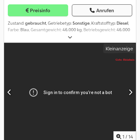
Preisinfo
Anrufen
Zustand:
gebraucht
, Getriebetyp:
Sonstige
, Kraftstofftyp:
Diesel
,
Farbe:
Blau
, Gesamtgewicht:
46.000 kg
, Betriebsgewicht:
46.000
kg
, Antriebszustand:
60 %
, Erstzulassung:
06/2005
,
Emissionsklasse:
keine
, Federung:
Sonstige
, Betriebsstunden:
Kleinanzeige
14.300 h
, Fahrerkabine:
Sonstige
, Ansprechpartner Verkauf: Frank
Rau / Russian / English / German - Bachar Ibrahim / Arabic / English
/ German - Zulassungsservice, HU/SP/UVV, Überführung zum
Hafen Grundfarbe: blau, Diesel Extras in der Ausstattung ca.
200t/h Zustand einsatzbereit Funkfernbedienung Video
vorhanden Dcjdpsww Dwusfx Adqok Probelauf möglich ca. 14000
h Aufbautyp: Prallbrecher, CAT Motor, deutsche Maschine
Irrtümer vorbehalten.
1
/
14