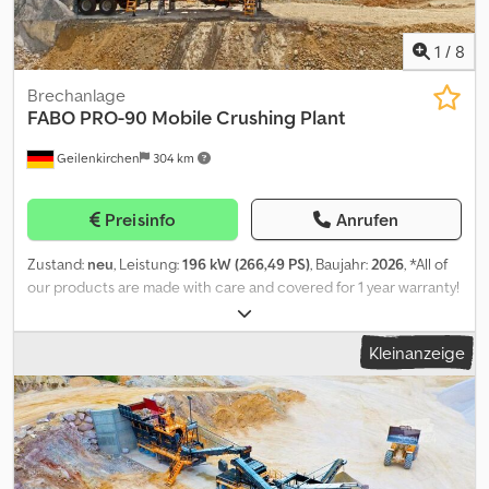
1
/
8
Brechanlage
FABO
PRO-90 Mobile Crushing Plant
Geilenkirchen
304 km
Preisinfo
Anrufen
Zustand:
neu
, Leistung:
196 kW (266,49 PS)
, Baujahr:
2026
, *All of
our products are made with care and covered for 1 year warranty!
*Installation and Operator Training FREE FABO PRO Serie is a
mobile type closed circuit crushing plant that is suitable for
Kleinanzeige
especially limestone and other types of stones with hardness
level is soft or medium. MAIN FEATURES: * Closed circuit crushing
till to get desired size of product * Capacity is variable according
the material feed and final product dimensions to be crushed. *
All equipments are assembled on single special heavy duty
construction chassis, transportable by 1 truck. * Conveyors are