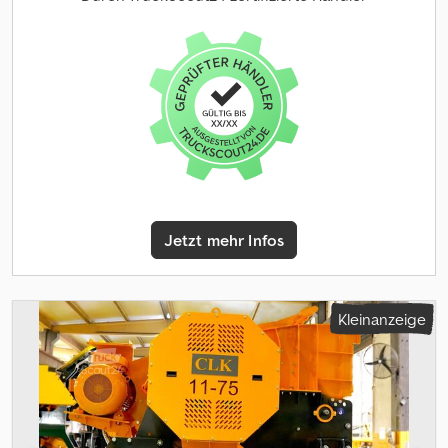
besten Optionen für das Zerkleinern von Flusskies, Basalt und
Granit sowie abrasiven Materialien in der Bergbauindustrie. Das
Arbeitsprinzip von Kegelbrechern basiert auf der
Materialzerkleinerung durch Kompression, indem das Material
zwischen den vollständig mit verschleißfestem Mantel und
Konusauskleidung versehenen Wänden zerdrückt wird. Aufgrund
der langlebigen Verschleißteile hat sie eine längere Lebensdauer
als andere Brecher. Modell: FABO CCS-440 Kapazität: 300-550 t/h
Max. Aufgabeöffnung: EC 450 mm Dcedoy Hz Uvepfx Adqek C 400
mm MC 300 mm Motor: 220-250 kW Kopf-Durchmesser: 1300 mm
Abmessungen (Breite * Höhe): 3100 * 2850 mm
Jetzt mehr Infos
Gegentriebwellendrehzahl: 750-1200 U/min Gewicht: 31.000 kg *
Hydroset-Steuerung * Automatischer Überlastschutz *
Praktische Austragsöffnung * Hohe Kapazität bei kubischer
Kornform * Hochleistungs-Labyrinthdichtung ohne Kontakt *
Kleinanzeige
Hohe Produktivität, niedriger Energieverbrauch, geringere
Verschleißkosten, lange Lebensdauer und hoher Produktertrag
mit gewünschter Feinanteilproduktion. FÜR WEITERE
INFORMATIONEN STEHEN WIR IHNEN GERNE JEDERZEIT
TELEFONISCH ZUR VERFÜGUNG!!!