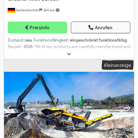
niedrige Energieproduktion und geringere Verschleißkosten,
Geilenkirchen
304 km
lange Lebensdauer und hohe Produktausbeute bei
gewünschten feinen Pulvern. FÜR WEITERE INFORMATIONEN
RUFEN SIE UNS BITTE AN!!!
Preisinfo
Anrufen
Zustand:
neu
, Funktionsfähigkeit:
eingeschränkt funktionsfähig
,
Baujahr:
2026
, *All of our products are carefully manufactured and
have a 1-year warranty! *Installation and Operator Training are
FREE! FTC-200-S Mobile Cone Crusher (With Screen); It consists
Kleinanzeige
of a feeding bunker, cone crusher and stock conveyor belt and
generator. FTC-200-S Mobile Cone Crusher (With Screen), which
is moved by remote control on a tracked chassis, successfully
completes all commands given by the user by moving on its
tracks in all kinds of difficult climate conditions and rough terrain.
FTC-200-S Mobile Cone Crusher (With Screen), is precisely
designed and carefully manufactured for stone crushing and is
the leading mobile cone crusher in the sector with a crushing
capacity of 100-200 T/H per hour. FTC-200-S Mobile Cone
Crusher (With Screen) does not require an extra infrastructure as
a production method, it is moved by remote control as mobile and
adapts to all difficult terrain conditions. TECHNICAL