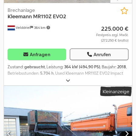
Brechanlage
Kleemann
MR110Z EVO2
225.000 €
Velddriel
364 km
Festpreis zzgl. MwSt.
(272.250 € brutto)
Anfragen
Anrufen
Zustand:
gebraucht
, Leistung:
364 kW (494,90 PS)
, Baujahr:
2018
,
Betriebsstunden:
5.704 h
, Used Kleemann MR110Z EVO2 Impact
Crusher – 2018 – For Sale at BIG Machinery This Kleemann
MR110Z EVO2 impact crusher is now available for sale at BIG
Kleinanzeige
Machinery in the Netherlands. Built in Germany in 2018, this
machine has 5,704 operating hours and is powered by an ECP34
1L4 engine with 364 kW. The machine is designed for efficient
crushing operations and combines high productivity with reliable
performance. With an operating weight of 56,500 kg, this crusher
is ready for demanding applications. • Model: Kleemann MR110Z
EVO2 • Year: 2018 • Country of manufacture: Germany • Hours: