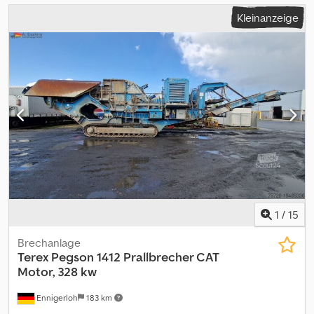
Kleinanzeige
1
/
15
Brechanlage
Terex
Pegson 1412 Prallbrecher CAT
Motor, 328 kw
Ennigerloh
183 km