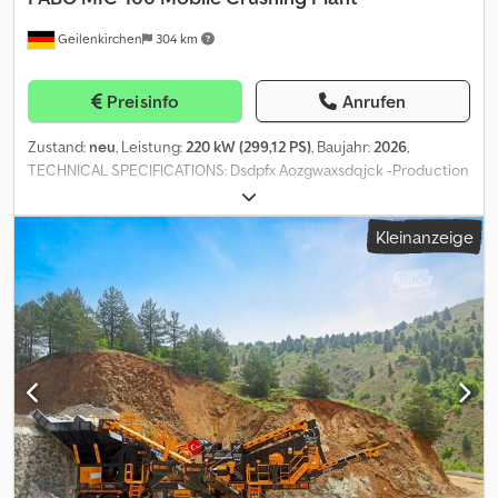
Geilenkirchen
304 km
Preisinfo
Anrufen
Zustand:
neu
, Leistung:
220 kW (299,12 PS)
, Baujahr:
2026
,
TECHNICAL SPECIFICATIONS: Dsdpfx Aozgwaxsdqjck -Production
Capacity: 150-200 Tons Per Hour -Crusher Type & Size: Turbo
Impact Crusher – 1200x1000mm -Maximum Feeding Size: 600mm -
Kleinanzeige
Total Motor Power: 220 kW MIC-100 is a combination of: • Bunker •
Vibrating Grizzly Feeder(Bypass) • Turbo Impact Crusher • Folding
type bypass and stock conveyor belts • Hydraulic feet • Mobile
Chassis with axles and tires • Fully Automation System • Easy
walking platforms for maintenance • Diesel Generator (Optional)
*All of our products are made with care and covered for 1 year
warranty! *Installation and Operator Training FREE FOR FURTHER
INFORMATION PLEASE FEEL FREE TO CALL US!!!