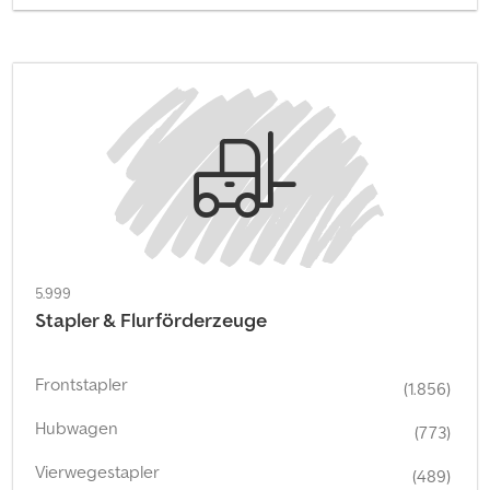
5.999
Stapler & Flurförderzeuge
Frontstapler
(1.856)
Hubwagen
(773)
Vierwegestapler
(489)