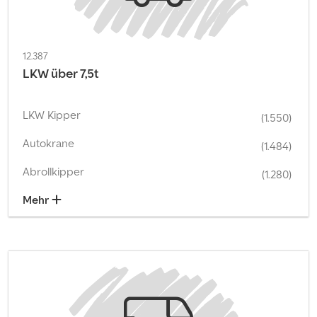
12.387
LKW über 7,5t
LKW Kipper
(1.550)
Autokrane
(1.484)
Abrollkipper
(1.280)
Mehr