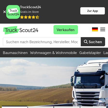
TruckScout24
Zur App
Gratis im Store
Verkaufen
Suchen
Baumaschinen
Wohnwagen & Wohnmobile
Gabelstapler
La