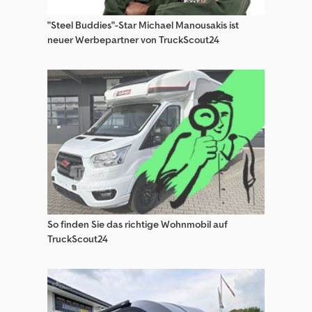
Sonstige Lkw Teile & Zubehör
"Steel Buddies"-Star Michael Manousakis ist
Sonstige Pferdetransporter / Viehtransporter
neuer Werbepartner von TruckScout24
Sonstige Sonderfahrzeuge
Sonstige Viehtransporter
Sonstige Wohnmobile / Lkw Wohnmobile
Wohnmobile / Lkw Wohnmobile
So finden Sie das richtige Wohnmobil auf
TruckScout24