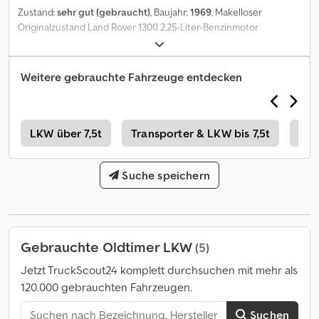
Zustand:
sehr gut (gebraucht)
, Baujahr:
1969
, Makelloser
Originalzustand Land Rover 1300 2,25-Liter-Benzinmotor
Speichenlenkrad Neuer 4-Block-Kühler Zusatzausstattung
Overdrive-System überholt Servolenkung (Originallenkrad
enthalten) Codpfx Alsyxtbxowerf Sirene Programmierbarer
Weitere gebrauchte Fahrzeuge entdecken
elektrischer Kühlerlüfter (Originalzubehör enthalten) Heizung
vorn und hinten Frontscheibenheizung Lichtmaschine (Dynamo
enthalten) Handschuhfachdeckel 20-Liter-Kanister Tagfahrlicht
und Nebelscheinwerfer Solarpanel zur Batteriewartung
w
LKW über 7,5t
Transporter & LKW bis 7,5t
Old
Suche speichern
Gebrauchte Oldtimer LKW
(5)
Jetzt TruckScout24 komplett durchsuchen mit mehr als
120.000 gebrauchten Fahrzeugen.
Suchen