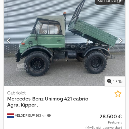
Kleinanzeige
1
/
15
Cabriolet
Mercedes-Benz
Unimog 421 cabrio
Agra. Kipper ,
28.500 €
VELDDRIEL
363 km
Festpreis
(MwSt. nicht ausweisbar)