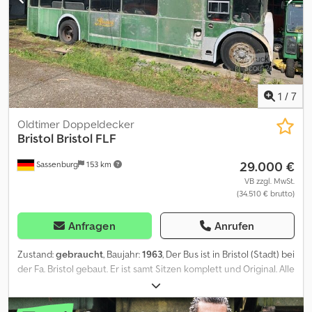
1
/
7
Oldtimer Doppeldecker
Bristol
Bristol FLF
29.000 €
Sassenburg
153 km
VB zzgl. MwSt.
(34.510 € brutto)
Anfragen
Anrufen
Zustand:
gebraucht
, Baujahr:
1963
, Der Bus ist in Bristol (Stadt) bei
der Fa. Bristol gebaut. Er ist samt Sitzen komplett und Original. Alle
Sitze sind vorhanden und original. Er war der letzte des Typs, der
in der Stadt fuhr, ist somit ein ganz besonderes Stück, sogar mit