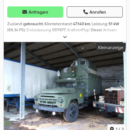
Anfragen
Anrufen
Zustand:
gebraucht
, Kilometerstand:
47.140 km
, Leistung:
51 kW
(69,34 PS)
, Erstzulassung:
07/1977
, Kraftstofftyp:
Diesel
, Achsen-
Konfiguration:
4x4
, Radstand:
2.250 mm
, Kraftstoff:
Diesel
, Farbe:
Grün
, Getriebetyp:
mechanisch
, Anzahl der Gänge:
8
, Anzahl der
Kleinanzeige
Sitzplätze:
2
, Baujahr:
1977
, Türenzahl: 2 Zylinderzahl: 4
Motorhubraum: 2.404 cc Credpfx Alszrahvowef Leergewicht:
2.500 kg Zuladung: 1.000 kg zGG: 3.500 kg Höchstgeschwindigkeit:
70 km/h Innenraum: grau
1
/
3