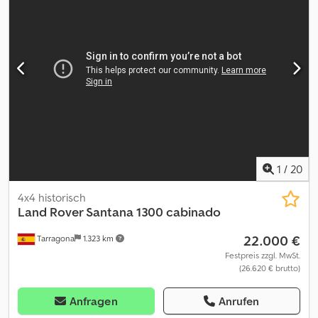
1
/
20
4x4 historisch
Land Rover Santana
1300 cabinado
22.000 €
Tarragona
1.323 km
Festpreis zzgl. MwSt.
(26.620 € brutto)
Anfragen
Anrufen