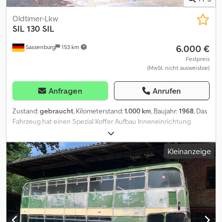
Oldtimer-Lkw
SIL
130 SIL
6.000 €
Sassenburg
153 km
Festpreis
(MwSt. nicht ausweisbar)
Anfragen
Anrufen
Zustand:
gebraucht
, Kilometerstand:
1.000 km
, Baujahr:
1968
, Das
Fahrzeug hat einen Spezial Koffer Aufbau Inneneinrichtung
vorhanden Eine Glaskuppel für die Flugleiter kann ausgefahren
werden Crodpfx Aley Ufa Sowef Lange Antenne kann
Kleinanzeige
aiusgefahren werden Ampel vorhanden etc. Nur 2 Stück in
Deutschland bekannt.