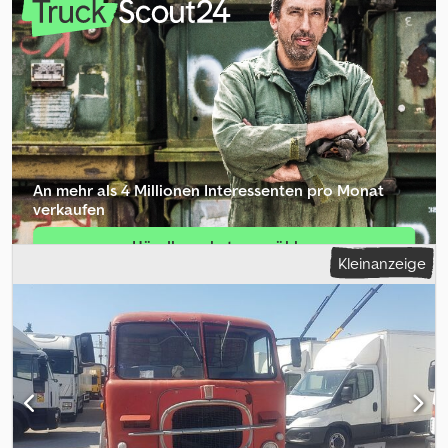
Sammlerwert. Zur Erlangung deutscher Papiere kann er auf 4 Mtr.
abgesenkt werden (Original ca 4 Mtr 10. Er fährt! und kann somit
leicht deplaziert werden. Da er in Alu verkleidet ist, ist optisch
ausser Lackiereung wenig zu machen jedoch keinerlei
Gewähleistung! Tipps für die Resteurierung können von
Fachmann gegeben werden Bus wird aus Privatbestand / als
Privatperson verkauft. Csdpfx Aljupvx Eowsrf Motor Gardener LW
5-Gang -Getriebe
An mehr als 4 Millionen Inte­ressenten pro Monat
verkaufen
Händlerpaket auswählen
Kleinanzeige
Einzelinserat erstellen