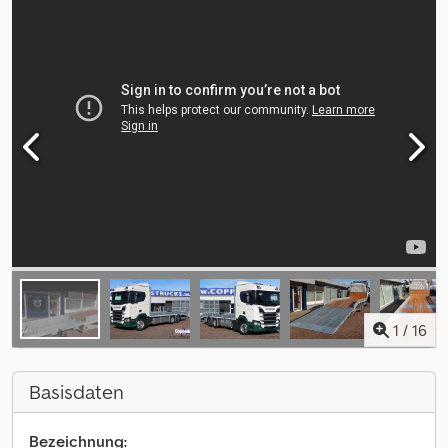
1
/
16
Basisdaten
Bezeichnung: