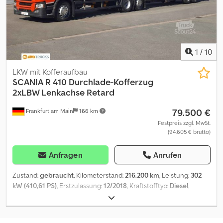
1
/
10
LKW mit Kofferaufbau
SCANIA
R 410 Durchlade-Kofferzug
2xLBW Lenkachse Retard
79.500 €
Frankfurt am Main
166 km
Festpreis zzgl. MwSt.
(94.605 € brutto)
Anfragen
Anrufen
Zustand:
gebraucht
, Kilometerstand:
216.200 km
, Leistung:
302
kW (410,61 PS)
, Erstzulassung:
12/2018
, Kraftstofftyp:
Diesel
,
Gesamtgewicht:
26.000 kg
, Achsen-Konfiguration:
3 Achsen
,
Bremsen:
Retarder
, Getriebetyp:
Automatisch
, Emissionsklasse:
Euro6
, Laderaumvolumen:
84 m³
, Laderaumlänge:
8.100 mm
,