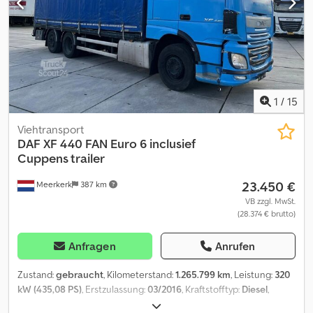
11.2026 * SP: 05.2027 -----Cuppers LVA 09-16 AL 3-Stock
Viehanhänger ( 12324 ) * Hubach * Hydr. Laderampe Crsdpfezq
Nwqox Akief * Liftachse * BPW Achsen * Trenngitter * Tränke * 3x
18.40 = 55.20 m² * Leergewicht: 8.040 kg * HU: 11.2026 * SP: 05.2027
-----Interne Fahrzeugnummer: 12323 + 12324 Irrtümer &
Zwischenverkauf vorbehalten.
1
/
15
Viehtransport
DAF
XF 440 FAN Euro 6 inclusief
Cuppens trailer
23.450 €
Meerkerk
387 km
VB zzgl. MwSt.
(28.374 € brutto)
Anfragen
Anrufen
Zustand:
gebraucht
, Kilometerstand:
1.265.799 km
, Leistung:
320
kW (435,08 PS)
, Erstzulassung:
03/2016
, Kraftstofftyp:
Diesel
,
Radstand:
4.800 mm
, Kraftstoff:
Diesel
, Kraftstofftankvolumen:
620