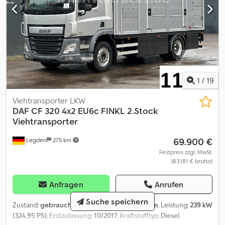
1
/
19
Viehtransporter LKW
DAF
CF 320 4x2 EU6c FINKL 2.Stock
Viehtransporter
69.900 €
Legden
275 km
Festpreis zzgl. MwSt.
(83.181 € brutto)
Anfragen
Anrufen
Suche speichern
Zustand:
gebraucht
, Kilometerstand:
88.935 km
, Leistung:
239 kW
(324,95 PS)
, Erstzulassung:
10/2017
, Kraftstofftyp:
Diesel
,