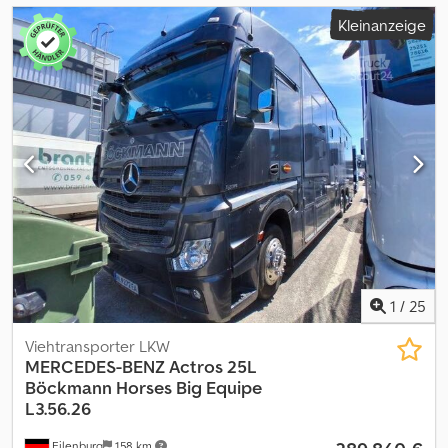
Kleinanzeige
1
/
25
Viehtransporter LKW
MERCEDES-BENZ
Actros 25L
Böckmann Horses Big Equipe
L3.56.26
Eilenburg
158 km