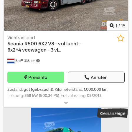
1
/
15
Viehtransport
Scania
R500 6X2 V8 - vol lucht -
6x2*4 veewagen - 3 vl...
Erp
338 km
Preisinfo
Anrufen
Zustand:
gut (gebraucht)
, Kilometerstand:
1.000.000 km
,
Leistung:
368 kW (500,34 PS)
, Erstzulassung:
08/2013
,
Kraftstofftyp:
Diesel
, Achsen-Konfiguration:
6x2
, Radstand:
5.650
mm
, Kraftstoff:
Diesel
, Farbe:
Rot
, Getriebetyp:
Automatisch
,
Kleinanzeige
Emissionsklasse:
Euro5
, Anzahl der Sitzplätze:
2
, Gesamtlänge:
8.850 mm
, Gesamtbreite:
2.550 mm
, zulässige Achslast (Achse 1):
8.000 kg
, zulässige Achslast (Achse 2):
11.500 kg
, zulässige