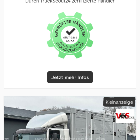
Durch TruckScout24 zertifizierte Händler
Pferde,nund Sattelschrank seitliche und hintere Rampe, Pop-Out,
Keller unter Wohnung, Staufächer rund um den LKW, 550 Liter
Frischwasser, 300 Liter Abwasser, 5 Schlafplätze, Wohnzimmer,
großes Bett über dem Badezimmer, Pflegerbett, hintere
Eingangstür, Videoüberwachung und Temperaturüberwachung
für Pferdeabteil, LG Standklimaanlage, Standheizung, Tv/Sat,
Edelholz, Badezimmer, Dusche, WC, Klima, Küche, Leder-
Sitzgruppe, Microwelle, Kühlschrank, außenliegende
Sattelkammer, Seilwinde, Tempomat, Leichtmetallfelgen,
Navigationssystem, Luftfederung, AHK, u.v.m.
Irrtümer/Eingabefehler & Zwischenverkauf vorbehalten. * NETTO
Jetzt mehr Infos
VERKAUF MÖGLICH. Cjdjzp A Akopfx Akijrf * Top Leasing
Angebote Standort und Besichtigung unserer Fahrzeuge: STX
HORSETRUCKS GERMANY Hamburgerstrasse 65 23816 Leezen
Verkauf und Service sämtlicher Fabrikate im Bereich
Kleinanzeige
Pferdetransporter und Trailer. Bitte um vorherige
Terminabsprache. unter Richard Theurer Andreas Theurer