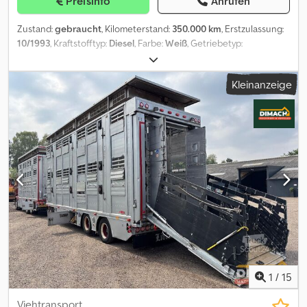
Preisinfo
Anrufen
Zustand:
gebraucht
, Kilometerstand:
350.000 km
, Erstzulassung:
10/1993
, Kraftstofftyp:
Diesel
, Farbe:
Weiß
, Getriebetyp:
mechanisch
, Anzahl der Sitzplätze:
2
, Iveco LKW ML 150 als
Pferdetransporter mit Anhänger , incl.: Müller Mittelthal "EAL -TA-F
Kleinanzeige
Crjdezpcrlopfx Akisf
1
/
15
Viehtransport