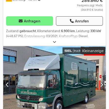
289.840 €
Festpreis zzgl. MwSt.
(344.910 € brutto)
Anfragen
Anrufen
Zustand:
gebraucht
, Kilometerstand:
6.900 km
, Leistung:
330 kW
(448,67 PS)
, Erstzulassung:
03/2021
, Kraftstofftyp:
Diesel
,
Gesamtgewicht:
25.000 kg
, Achsen-Konfiguration:
3 Achsen
,
Farbe:
Grau
, Getriebetyp:
Automatisch
, Emissionsklasse:
Euro6
,
Kleinanzeige
Ausstattung:
ABS, Elektronisches Stabilitätsprogramm (ESP),
Klimaanlage, Rußfilter, Standheizung
, 351943, 1117707
Zusatzoption Fahrwerk 2 x Sitz, drehbar, mit Sicherheitsgurt,
bezogen mit Leder, hinter Fahrer und Beifahrersitz Ausgewähltes
Zubehör Aufbau Allgemein 1112784 Absperrbrett vor Rampe
hinten 1119215 Aluminiumboden 1109890 Aufbau aus
Doppelstegprofil, 25 mm, Aluminium-eloxiert 1 St 0,00 EUR 1109129
Beladerampe seitlich mit Hebehilfe und Gummibelag,
abschließbar 1 St 0,00 EUR 1133343 Einstiegshilfe Klapptritt mit
Beleuchtung unter Eingangstür 1118994 Futtergang mit
separater Außentür und 2x Senkrechtschiebefenster,
Einstiegsleiter unter Tür mit Sicherungsklappe 1 St 0,00 EUR