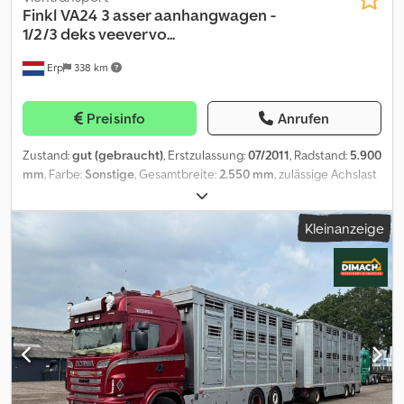
Finkl
VA24 3 asser aanhangwagen -
1/2/3 deks veevervo...
Erp
338 km
Preisinfo
Anrufen
Zustand:
gut (gebraucht)
, Erstzulassung:
07/2011
, Radstand:
5.900
mm
, Farbe:
Sonstige
, Gesamtbreite:
2.550 mm
, zulässige Achslast
(Achse 1):
9.000 kg
, zulässige Achslast (Achse 2):
9.000 kg
,
zulässige Achslast (Achse 3):
9.000 kg
, Baujahr:
2011
, Ausstattung:
Kleinanzeige
Ladebordwand
, Achskonfiguration Maximale Vorderachslast:
9000 kg Hinterachse 1: Liftachse; Max. Achslast: 9000 kg
Hinterachse 2: Max. Achslast: 9000 kg Gewichte Leergewicht:
10.380 kg Zuladung: 13.620 kg zGG: 24.000 kg Wartung, Verlauf
und Zustand Credpfezq Dn Rsx Akiof APK (Technische
Hauptuntersuchung): geprüft bis 10.2026 Technischer Zustand:
sehr gut Optischer Zustand: gut Finanzielle Informationen Preis:
Auf Anfrage Identifikation Kennzeichen: 33-WH-LJ