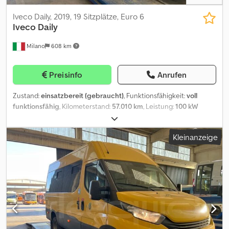
Iveco Daily, 2019, 19 Sitzplätze, Euro 6
Iveco
Daily
Milano
608 km
Preisinfo
Anrufen
Zustand:
einsatzbereit (gebraucht)
, Funktionsfähigkeit:
voll
funktionsfähig
, Kilometerstand:
57.010 km
, Leistung:
100 kW
(135,96 PS)
, Erstzulassung:
01/2019
, Kraftstofftyp:
Gas
, Anzahl der
Sitzplätze:
17
, Getriebetyp:
mechanisch
, Achsen-Konfiguration:
2
Kleinanzeige
Achsen
, Emissionsklasse:
Euro6
, Reifengröße:
195/75 R16C
,
Gesamtlänge:
6.050 mm
, Gesamtbreite:
2.020 mm
, Gesamthöhe:
3.000 mm
, Ausstattung:
ABS, Behindertengerecht,
Traktionskontrolle
, Schulbus - Iveco Daily Technische Daten: -
Erstzulassung: 2019 - km: 57.010 - Sitzplätze: 19 - Euro: Euro 6 -
Kraftstoff: Erdgas - Getriebe: Schaltgetriebe - Leistung: 100 kW
(136 CV/HP) - Länge: 6.05 m - Achsen: 2 - Motor: Iveco
F1CFA401A*E Ausstattung: - ABS Dkjdozrkwbspfx Ahzjr - ASR -
Rollstuhlrampe - Sicherheitsgurte Verkauft von Fleequid, dem