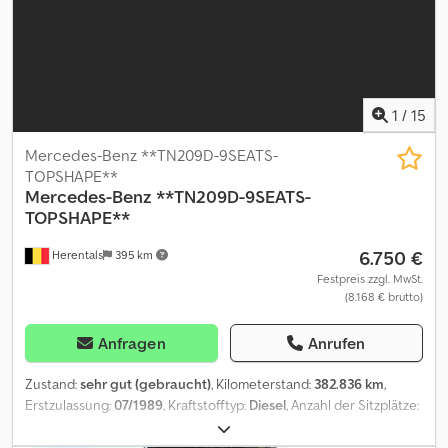
Klimaanlage - ABS - ASR - Retarder - Sicherheitsgurte -
Standheizung Verkauft von Fleequid, dem europäischen
Marktplatz für gebrauchte Busse.
1
/
15
Mercedes-Benz **TN209D-9SEATS-
TOPSHAPE**
Mercedes-Benz
**TN209D-9SEATS-
TOPSHAPE**
6.750 €
Herentals
395 km
Festpreis zzgl. MwSt.
(8.168 € brutto)
Anfragen
Anrufen
Zustand:
sehr gut (gebraucht)
, Kilometerstand:
382.836 km
,
Erstzulassung:
07/1989
, Kraftstofftyp:
Diesel
, Anzahl der Sitzplätze:
9
, Getriebetyp:
mechanisch
, Farbe:
Weiß
, Baujahr:
1989
,
Zylinderzahl: 5 zGG: 2.800 kg Technischer Zustand: sehr gut