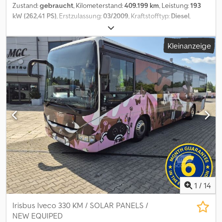
Zustand:
gebraucht
, Kilometerstand:
409.199 km
, Leistung:
193
kW (262,41 PS)
, Erstzulassung:
03/2009
, Kraftstofftyp:
Diesel
,
Anzahl der Sitzplätze:
65
, Getriebetyp:
Automatisch
,
Emissionsklasse:
Euro5
, Farbe:
Rot
, Bremsen:
Retarder
, Baujahr:
Kleinanzeige
2009
, Ausstattung:
ABS, Klimaanlage
,
1
/
14
Irisbus Iveco 330 KM / SOLAR PANELS /
NEW EQUIPED