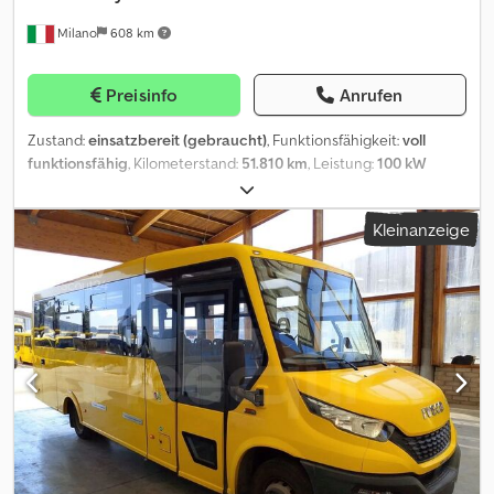
Milano
608 km
Preisinfo
Anrufen
Zustand:
einsatzbereit (gebraucht)
, Funktionsfähigkeit:
voll
funktionsfähig
, Kilometerstand:
51.810 km
, Leistung:
100 kW
(135,96 PS)
, Erstzulassung:
07/2019
, Kraftstofftyp:
Gas
, Anzahl der
Sitzplätze:
16
, Getriebetyp:
mechanisch
, Achsen-Konfiguration:
2
Kleinanzeige
Achsen
, Emissionsklasse:
Euro6
, Reifengröße:
195/75 R16C
,
Gesamtlänge:
6.050 mm
, Gesamtbreite:
2.020 mm
, Gesamthöhe:
3.000 mm
, Ausstattung:
ABS, Behindertengerecht,
Traktionskontrolle
, Schulbus - Iveco Daily Technische Daten: -
Erstzulassung: 2019 Dodpfx Asztl D Eshzjkr - km: 51.810 - Sitzplätze:
19 - Euro: Euro 6 - Kraftstoff: Erdgas - Getriebe: Schaltgetriebe -
Leistung: 100 kW (136 CV/HP) - Länge: 6.05 m - Achsen: 2 - Motor:
Iveco F1CFA401A*E Ausstattung: - ABS - ASR - Rollstuhlrampe -
Sicherheitsgurte Verkauft von Fleequid, dem europäischen
Marktplatz für gebrauchte Busse.