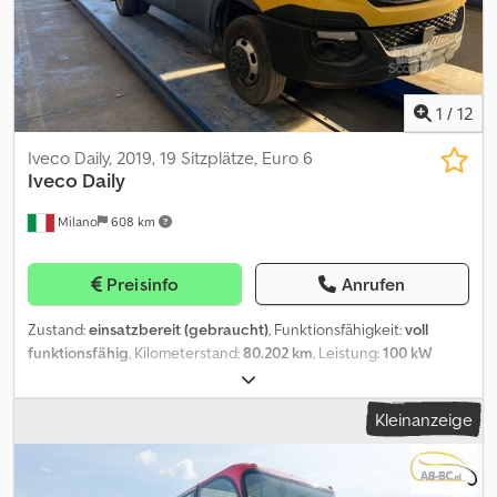
europäischen Marktplatz für gebrauchte Busse.
1
/
12
Iveco Daily, 2019, 19 Sitzplätze, Euro 6
Iveco
Daily
Milano
608 km
Preisinfo
Anrufen
Zustand:
einsatzbereit (gebraucht)
, Funktionsfähigkeit:
voll
funktionsfähig
, Kilometerstand:
80.202 km
, Leistung:
100 kW
(135,96 PS)
, Erstzulassung:
01/2019
, Kraftstofftyp:
Gas
, Anzahl der
Sitzplätze:
17
, Getriebetyp:
mechanisch
, Achsen-Konfiguration:
2
Kleinanzeige
Achsen
, Emissionsklasse:
Euro6
, Reifengröße:
195/75 R16C
,
Gesamtlänge:
6.050 mm
, Gesamtbreite:
2.020 mm
, Gesamthöhe:
3.000 mm
, Ausstattung:
ABS, Behindertengerecht,
Traktionskontrolle
, Schulbus - Iveco Daily Technische Daten: -