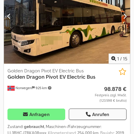
Automatikgetriebe Blaupunkt CD-Radio, AUX Satelliten-
Fahrtenschreiber Beleuchtung im gesamten Businnenraum
Notausgänge Retarder/Motorbremse Motorhauptschalter
Fahrerseite Elektrische Spiegelsteuerung Luftgefederte
Fahrerseite Sitz Rückfahrkamera...
1
/
15
Golden Dragon Pivot EV Electric Bus
Golden Dragon Pivot EV Electric Bus
98.878 €
Norwegen
925 km
Festpreis zzgl. MwSt.
(123.598 € brutto)
Anfragen
Anrufen
Zustand:
gebraucht
, Maschinen-/Fahrzeugnummer:
LL3BHCJ78KA08xxxx
, Kilometerstand:
254.000 km
, Baujahr:
2019
,