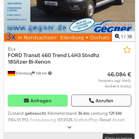
Sonstiges: - - deutscher Fahrzeugbrief Fahrzeugabmessungen:
Länge 11,17 M; Breite 2,5 M; Höhe 2,88 M Bereifung: VA Ca. 40 %; HA
Ca. 40 % - - Unsere Interne Fahrzeugnummer: 12537 - Dkjdpfxezti
Tdj Ahzer - Irrtümer Vorbehalten. Bilder Und Text Können Vom
Fahrzeug Abweichen. Ständig über 300 Fahrzeuge Im Angebot.
1
/
38
Bus
FORD
Transit 460 Trend L4H3 Stndhz
18Sitzer Bi-Xenon
46.084 €
Eilenburg
158 km
Festpreis zzgl. MwSt.
(54.840 € brutto)
Anfragen
Anrufen
Zustand:
gebraucht
, Kilometerstand:
34 km
, Leistung:
121 kW
(164,51 PS)
, Erstzulassung:
07/2026
, Kraftstofftyp:
Diesel
, Anzahl
der Sitzplätze:
17
, Getriebetyp:
mechanisch
, Farbe:
Weiß
,
Ausstattung:
ABS, Elektronisches Stabilitätsprogramm (ESP),
Kleinanzeige