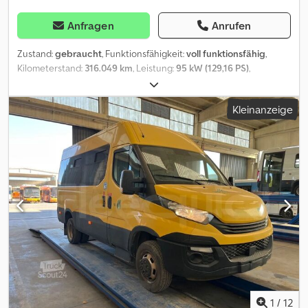
Anfragen
Anrufen
Zustand:
gebraucht
, Funktionsfähigkeit:
voll funktionsfähig
,
Kilometerstand:
316.049 km
, Leistung:
95 kW (129,16 PS)
,
Erstzulassung:
05/2012
, Kraftstofftyp:
Diesel
, Getriebetyp:
mechanisch
, Emissionsklasse:
Euro5
, Farbe:
Weiß
,
Kleinanzeige
ROLLSTUHLHEBEWURK WEBASTO Dksdpfjzfgu Njx Ahzsr
MOTORBREMSE 38+1 SITZPLÄTZE PREIS 11.900 € + MwSt. = 14.399
€
1
/
12