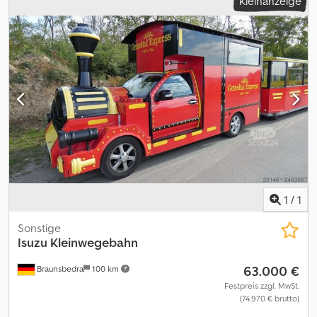
Kleinanzeige
1
/
1
Sonstige
Isuzu
Kleinwegebahn
63.000 €
Braunsbedra
100 km
Festpreis zzgl. MwSt.
(74.970 € brutto)