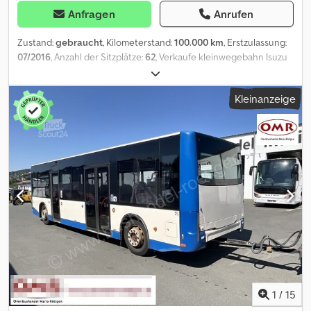
Anfragen
Anrufen
Zustand:
gebraucht
, Kilometerstand:
100.000 km
, Erstzulassung:
07/2016
, Anzahl der Sitzplätze:
62
, Verkaufe kleinwegebahn Isuzu
Zugmaschine Zulassungen 2016 Anhänger 2 Panoramaanhänger
geschlossen je 28 Sitzplätze Alle Zulassungen für Deutschland
Kleinanzeige
Dkodpfx Ahjkc Sfxjzor Technisch guter Zustand August 2022
neuer Motor
1
/
15