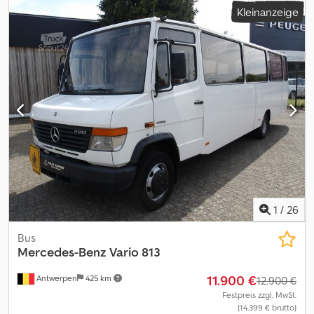
Kleinanzeige
Optischer Zustand: sehr gut Dkedpfx Ajzpznxjhzsr Wenden Sie
sich an Thierry Leemans, um weitere Informationen zu erhalten.
1
/
26
Bus
Mercedes-Benz
Vario 813
11.900 €
Antwerpen
425 km
12.900 €
Festpreis zzgl. MwSt.
(14.399 € brutto)