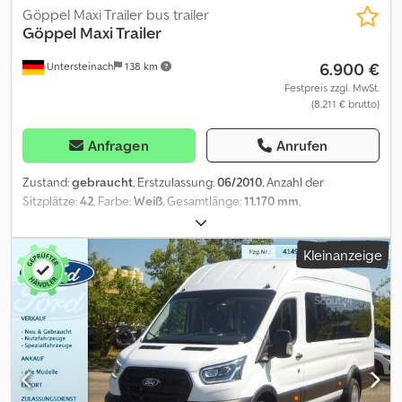
Göppel Maxi Trailer bus trailer
Göppel
Maxi Trailer
6.900 €
Untersteinach
138 km
Festpreis zzgl. MwSt.
(8.211 € brutto)
Anfragen
Anrufen
Zustand:
gebraucht
, Erstzulassung:
06/2010
, Anzahl der
Sitzplätze:
42
, Farbe:
Weiß
, Gesamtlänge:
11.170 mm
,
Gesamtbreite:
2.880 mm
, Gesamthöhe:
2.500 mm
, Baujahr:
2010
,
Ausstattung:
ABS, Klimaanlage
, = Weitere Optionen und
Kleinanzeige
Zubehör = - Elektronisches Bremssystem (EBS) - Klimaanlage =
Anmerkungen = Allgemein: - - Sitzplätze Gesamt: 42 - Sitzplätze:
42 Hoch/fest - Stehplätze: 39 - - Sicherheit: - - ABS - EBS - -
Fahrgastraum: - - Klima-Anlage - Doppelverglasung -
Kinderwagen-Stellplatz - Rollstuhl-Rampe - Rollstuhl-Platz -
Haltewunsch-Taste - Innenraum-Kamera - - Exterieur: - - Matrix /
Fahrziel-Anlage - Matrix Hersteller: Lawo - doppelbreite Tür
Anzahl: 1 - Dachluken - Dachventilatoren - Dachlüfter - -