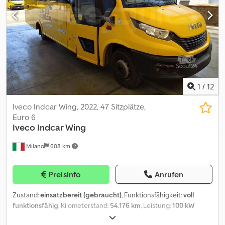
Leistung: 100 kW (136 CV/HP) - Länge: 8.59 m - Achsen: 2 - Motor:
Iveco F1CFA401C*J Ausstattung: - Klimaanlage - ABS - ASR
Dkjdpeztlv Uofx Ahzjr - Retarder - Sicherheitsgurte -
Standheizung Verkauft von Fleequid, dem europäischen
Marktplatz für gebrauchte Busse.
1
/
12
Iveco Indcar Wing, 2022, 47 Sitzplätze,
Euro 6
Iveco
Indcar Wing
Milano
608 km
Preisinfo
Anrufen
Zustand:
einsatzbereit (gebraucht)
, Funktionsfähigkeit:
voll
funktionsfähig
, Kilometerstand:
54.176 km
, Leistung:
100 kW
(135,96 PS)
, Erstzulassung:
06/2022
, Kraftstofftyp:
Gas
, Anzahl der