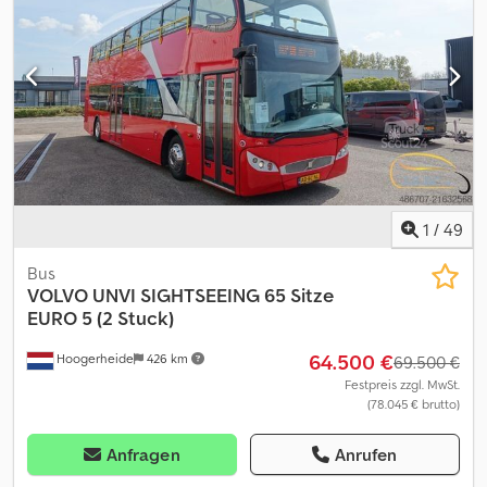
Erstzulassung: 2019 - km: 80.202 - Sitzplätze: 19 - Euro: Euro 6 -
Kraftstoff: Erdgas - Getriebe: Schaltgetriebe - Leistung: 100 kW
(136 CV/HP) Dksdpszrkv Rofx Ahzer - Länge: 6.05 m - Achsen: 2 -
Motor: Iveco F1CFA401A*E Ausstattung: - ABS - ASR -
Rollstuhlrampe - Sicherheitsgurte Verkauft von Fleequid, dem
europäischen Marktplatz für gebrauchte Busse.
1
/
49
Bus
VOLVO
UNVI SIGHTSEEING 65 Sitze
EURO 5 (2 Stuck)
64.500 €
Hoogerheide
426 km
69.500 €
Festpreis zzgl. MwSt.
(78.045 € brutto)
Anfragen
Anrufen