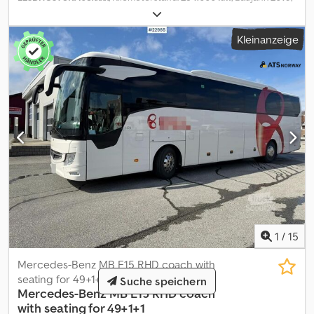
Bitte geben Sie die Referenznummer auf Anfrage: 21969
Spezifikationen: Modelljahr: 2019 Dodpfezqnmqjx Ahzjkr
Kleinanzeige
Kilometerstand: ca. 254.000 km Reifen (siehe Bilder) 36 Sitzplätze
Ca. 25–30 Stehplätze 350 kW Batteriepaket Ca. 300 km
Reichweite Länge: 1.211 cm Breite: 252 cm Radstand: 588 cm
Leergewicht: 13.673 kg Zulässiges Gesamtgewicht: 19.000 kg
Doppeltüren vorne und hinten 4x2 Radio/CD Klima/AC
Beschreibung:Golden Dragon Elektrobus aus dem Jahr 2019.Er
verfügt über 36 Sitzplätze und etwa 25–30 Stehplätze.Der Bus
weist einige kosmetische Schäden auf.Wird mit neuer TÜV-/EU-
Abnahme geliefert.Lieferung nach Vereinbarung. Km: 254000 Tuf:
Nein EU-goedgekeurd naar: 02.09.2024 Eigengewicht: 13673
Totale gewicht: 19000 Payload: 5252 Breite: 252 Lengte: 1211
Model: 2019 Golden Dragon Pivot EV EL Buss - = Weitere
Informationen = Verwendungszweck: Gütertransport Wenden Sie
sich an ATS Norway, um weitere Informationen zu erhalten.
1
/
15
Mercedes-Benz MB E15 RHD coach with
seating for 49+1+1
Suche speichern
Mercedes-Benz
MB E15 RHD coach
with seating for 49+1+1