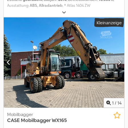
Ausstattung:
ABS, Allradantrieb
, * Atlas 1404 ZW
Zweiwegebagger * Bj: 2010 Crsdpfx Abozf T N He Rof * Bst: 10.000
h * hydr. Pratzen * Rückfahrkamera * mehr Bilder und Videos per
Kleinanzeige
Whatsapp * Angaben ohne Gewähr und Zwischenverkauf
vorbehalten.
1
/
14
Mobilbagger
CASE
Mobilbagger WX165