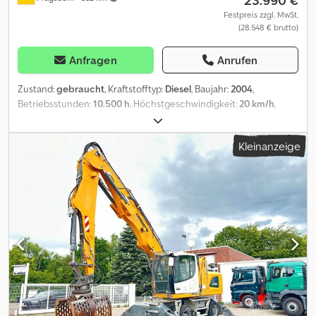
Errors, changes and prior sale reserved. Irrtümer vorbehalten
Festpreis zzgl. MwSt.
(28.548 € brutto)
Gerne nehmen wir Ihr gebrauchtes Fahrzeug in Zahlung.
Finanzierung direkt bei uns im Hause möglich. GOLEC
NUTZFAHRZEUGE GMBH Wir sprechen: Deutsch, English, Spanish,
Anfragen
Anrufen
Polnisch, Ukrainisch, Russisch, Bulgarisch. ----.
Zustand:
gebraucht
, Kraftstofftyp:
Diesel
, Baujahr:
2004
,
Betriebsstunden:
10.500 h
, Höchstgeschwindigkeit:
20 km/h
,
Ausstattung:
Kabine
, Betriebsstunden:10500_____MobilbaggerInkl
usive Grabenräumschaufel 1,6 m,Lagerort:Kunde Csdszr A Tbepfx
Kleinanzeige
Ab Rsrf