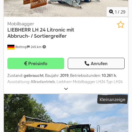
1
/
29
Mobilbagger
LIEBHERR
LH 24 Litronic mit
Abbruch- / Sortiergreifer
Bottrop
245 km
Preisinfo
Anrufen
Zustand:
gebraucht
, Baujahr:
2019
, Betriebsstunden:
10.261 h
,
Ausstattung:
Allradantrieb
, Liebherr Mobilbagger LH24 Typ: LH24
LITRONIC Bj. 2019 Seriennummer : WLHZ1251TZK117267
Arbeitstunden : 10261 h 4 Zylinder Liebherr Motor 105 KW 4x Hydrl.
Kleinanzeige
Abstützpunkte Csdszq Ilajpfx Ab Rsrf + Liebherr SG25 Abbruch- /
Sortiergreifer Gerne unterstützen wir Sie auch im Bereich
Finanzierung/Leasing mit unserem Partnern. Alle Angaben ohne
Gewähr. Irrtum und Zwischenhandel vorbehalten.