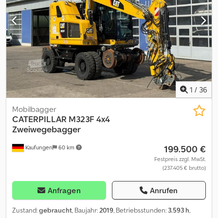
Traktionskontrolle, Video Aufbautyp: Terex Fuchs MHL 320 2007
19330 St. Irrtümer vorbehalten.
1
/
36
Mobilbagger
CATERPILLAR
M323F 4x4
Zweiwegebagger
199.500 €
Kaufungen
60 km
Festpreis zzgl. MwSt.
(237.405 € brutto)
Anfragen
Anrufen
Zustand:
gebraucht
, Baujahr:
2019
, Betriebsstunden:
3.593 h
,