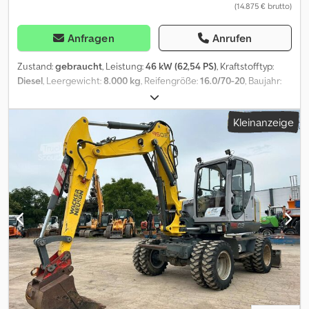
(14.875 € brutto)
Anfragen
Anrufen
Zustand:
gebraucht
, Leistung:
46 kW (62,54 PS)
, Kraftstofftyp:
Diesel
, Leergewicht:
8.000 kg
, Reifengröße:
16.0/70-20
, Baujahr:
1995
, Betriebsstunden:
14.800 h
, Vorderreifengröße:
16.0/70-20
,
Hinterreifengröße:
16.0/70-20
, Ausstattung:
Allradantrieb,
Kleinanzeige
Kabine, Zusatzscheinwerfer
, Bereifung (v):16.0/70-20, Bereifung
(h):16.0/70-20, Betriebsstunden:14800,
Erdschaufel_____Planierschild, Abstützungen, 20 km/h,
Tiefenlöffel, Betriebs-gewicht 8to,Lagerort:Kunde Credpozqxm
Iofx Ab Ref