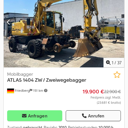
1
/
37
Mobilbagger
ATLAS
1404 ZW / Zweiwegebagger
19.900 €
Friedberg
151 km
22.900 €
Festpreis zzgl. MwSt.
(23.681 € brutto)
Anfragen
Anrufen
Zustand:
gebraucht
, Baujahr:
2010
, Betriebsstunden:
10.000 h
,