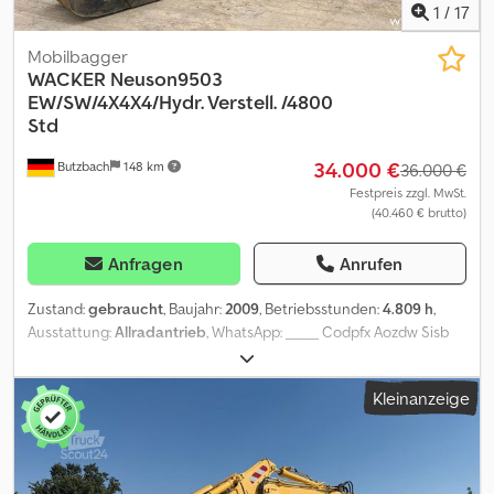
1
/
17
Mobilbagger
WACKER
Neuson9503
EW/SW/4X4X4/Hydr. Verstell. /4800
Std
34.000 €
Butzbach
148 km
36.000 €
Festpreis zzgl. MwSt.
(40.460 € brutto)
Anfragen
Anrufen
Zustand:
gebraucht
, Baujahr:
2009
, Betriebsstunden:
4.809 h
,
Ausstattung:
Allradantrieb
, WhatsApp: _____ Codpfx Aozdw Sisb
Rerf Wacker Neuson9503 EW/SW/4X4X4/Hydr. Verstell. /4800 Std.
? Hersteller: Wacker Neuson ? Typ: 9503 WD ? Baujahr: 2009 ?
Kleinanzeige
Betriebsstunden: 4809 Std. ? Überlastwarneinrichtung ?
Transportmaßen: L: 5,88 Meter X B: 1,92 Meter X H: 2,88 Meter ?
Leistung: 74,9 KW/102 PS ? Motor: Deutz TCD 2012 ? Maximale
Reichweite: ca. 6 Meter ? Grabentiefe ca.3,6 Meter ?
Mechanisches Schnellwechsler System ? Schnellwechsler: