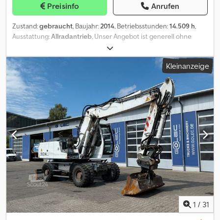
Preisinfo
Anrufen
Zustand:
gebraucht
, Baujahr:
2014
, Betriebsstunden:
14.509 h
,
Ausstattung:
Allradantrieb
, Unser Angebot ist generell ohne
HU/AU/SP-Abnahme und Kennzeichen Irrtum und
Zwischenverkauf vorbehalten Cedevpc Rrepfx Ab Rsrf
Kleinanzeige
Besichtigung nur mit Termin möglich WhatsApp-Anfragen
werden nicht beantwortet
1
/
31