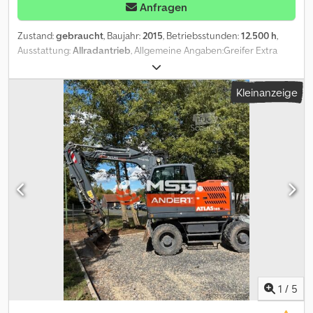
Anfragen
Zustand:
gebraucht
, Baujahr:
2015
, Betriebsstunden:
12.500 h
,
Ausstattung:
Allradantrieb
, Allgemeine Angaben:Greifer Extra
Preis!!!!!* Unterwagen mit 2-Punktabstützung I Schild * 2-Gang-
Schaltgetriebe * Vollgummi-Bereifung * Ladeausrüstung für 9,5 m
Kleinanzeige
Ausladung (Ausleger 5,2 m, Stiel 4,0 m) * Gerät in
Standardlackierung * Fahrersitz luftgefedert * Rückfahrkamera *
Schlagschutz - Ladestiel * Lichtpaket B LED: (Kabine vorne links &
Kabine vorne rechts) * Lichtpaket D LED: (Stiel rechts & Ausleger
rechts) * Fahrerkabine mit Panzerglas (Front- u. Dachbereich) *
Radio/CD * Warneinrichtung Fahren mit Rundumleuchte und
Akustiksignal * Umkehrfilter für Hydraulikölkühler und
Wasser-/Ladeluftkühler * Klimaanlage Zusatzausstattung:*
Rußpartikelfilter System BAUMOT BA-B 9120-50-70 SN AUT 9120
Cjdeymhnnjpfx Ab Rsrf * Steuereinheit, Schalldampfer * passives
System mit selbsttätiger und permanenter Regeneration durch
eine katalytische Filterbeschichtung Schutzbelüftungsanlage:*
Amberg Schutzbelüftungsanlage UT-4.1 SN:15/41/1737 * gemäß
ZH1/184 - BGI581 * Zyklonvorabscheider für Grobstaub *
1
/
5
Kombifilter ABEK/H13 für Staub, Vieren, Bakterien, Pilzen und -