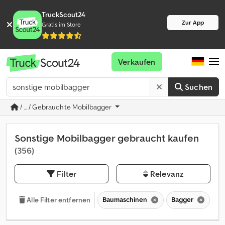
TruckScout24
Zur App
Gratis im Store
Verkaufen
Suchen
/ ... / Gebrauchte Mobilbagger
Sonstige Mobilbagger gebraucht kaufen
(356)
Filter
Relevanz
Baumaschinen
Bagger
Mo
Alle Filter entfernen