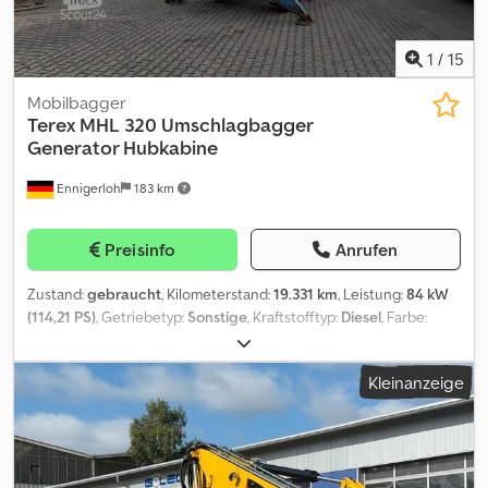
1
/
15
Mobilbagger
Terex
MHL 320 Umschlagbagger
Generator Hubkabine
Ennigerloh
183 km
Preisinfo
Anrufen
Zustand:
gebraucht
, Kilometerstand:
19.331 km
, Leistung:
84 kW
(114,21 PS)
, Getriebetyp:
Sonstige
, Kraftstofftyp:
Diesel
, Farbe:
Blau
, Erstzulassung:
06/2007
, Emissionsklasse:
keine
, Federung:
Sonstige
, Fahrerkabine:
Sonstige
, Kraftstoff:
Diesel
, Ausstattung:
Kleinanzeige
Kabine, Traktionskontrolle
, Ansprechpartner Verkauf: Frank Rau /
Russian / English / German - Bachar Ibrahim / Arabic / English /
German - Zulassungsservice, HU/SP/UVV, Überführung zum Hafen
Grundfarbe: blau, Diesel Extras in der Ausstattung Cedpfx Aboym
Dygo Rerf Fahrbereit, Kabine, Preis auf Anfrage (Mobile),