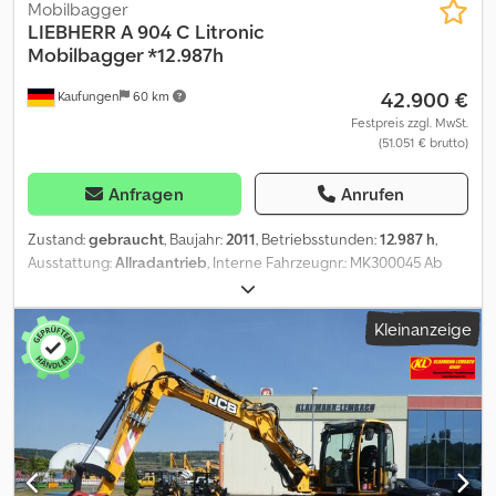
Mobilbagger
LIEBHERR
A 904 C Litronic
Mobilbagger *12.987h
42.900 €
Kaufungen
60 km
Festpreis zzgl. MwSt.
(51.051 € brutto)
Anfragen
Anrufen
Zustand:
gebraucht
, Baujahr:
2011
, Betriebsstunden:
12.987 h
,
Ausstattung:
Allradantrieb
, Interne Fahrzeugnr.: MK300045 Ab
sofort verfügbar auf unserem Hof in Kaufungen. Mehr INFO unter:
? Luis Lucena ? Viktoria Sologubova Deutsch Credozri Dgopfx Ab
Kleinanzeige
Rjf Liebherr A 904 C Litronic Mobilbagger | 20 t | 12.987
Betriebsstunden Zum Verkauf steht ein gebrauchter Liebherr A
904 C Litronic Mobilbagger aus dem Baujahr 2011. Die Maschine
verfügt über Allradantrieb und eine Schnellwechseleinrichtung.
Mit einem Gewicht von 20.000 kg eignet sich der Mobilbagger
ideal für Erdbewegungs-, Tiefbau-, Abbruch- und
Umschlagarbeiten. Technische Daten: * Hersteller/Modell:
Liebherr A 904 C Litronic * Maschinenart: Mobilbagger * Baujahr: