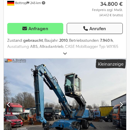
34.800 €
Bottrop
245 km
Festpreis zzgl. MwSt.
(41.412 € brutto)
Anfragen
Anrufen
Zustand:
gebraucht
, Baujahr:
2010
, Betriebsstunden:
7.940 h
,
Ausstattung:
ABS, Allradantrieb
, CASE Mobilbagger Typ: WX165
(Hydraulic Exavator) Typ approval number: N211 Motorhersteller :
Case Motorleistung: 105 kW Betriebsstunden : 7940 h Zul.
Kleinanzeige
Gesamtgewicht : 18000 kg Transportlänge :8,19 m
Transportbreite:1,91 m Transporthöhe: 2,89 m Farbe : Gelb -
Joystick-Steuerung - Planierschild - Kamera Codpfx Aezripcob
Rsrf Gerne unterstützen wir Sie auch im Bereich
Finanzierung/Leasing mit unserem Partnern. Alle Angaben ohne
Gewähr. Irrtum und Zwischenhandel vorbehalten.