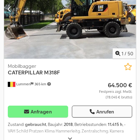
1
/
50
Mobilbagger
CATERPILLAR
M318F
64.500 €
Lummen
365 km
Festpreis zzgl. MwSt.
(78.045 € brutto)
Anfragen
Anrufen
Zustand:
gebraucht
, Baujahr:
2018
, Betriebsstunden:
11.415 h
, -
VAH Schild Pratzen Klima Hammerleitg. Zentralschmg. Kamera
Cjdpfx Aozdxw Heb Rjrf Mehr Informationen Typ: Radbagger