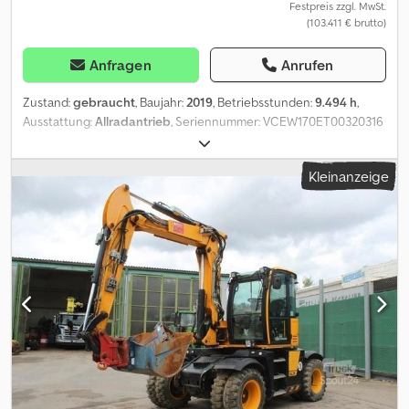
Festpreis zzgl. MwSt.
(103.411 € brutto)
Anfragen
Anrufen
Zustand:
gebraucht
, Baujahr:
2019
, Betriebsstunden:
9.494 h
,
Ausstattung:
Allradantrieb
, Seriennummer: VCEW170ET00320316
Verstellausleger zul. Gesamtgewicht: 20.100 kg Baujahr: 2019 -
Betriebsstunden: 9.494 h Klimaautomatik Rückraum- und
Kleinanzeige
Seitenüberwachung mit Kamera Cjdpfsyu Egkex Ab Rerf
Sitzheizung Radio-Bluetooth----Schildabstützung: 2.750 mm breit
Verstellausleger: 5.100 mm Löffelstiel 2.450 mm Anbaugeräte:
Schnellwechsler Lehnhoff HS10 hydraulisch Änderungen,
Zwischenverkauf und Irrtümer sind ausdrücklich vorbehalten. Die
Beschreibung dient der allgemeinen Identifizierung des
Fahrzeuges und stellt keine Gewährleistung im kaufrechtlichen
Sinne dar. Ausschlaggebend ist die Beschreibung gemäß
Kaufvertrag. Unser Angebot ist generell ohne neue TÜV-
Abnahme. Falls neue TÜV-Abnahme erwünscht, unterbreiten wir
Ihnen gerne ein Angebot unserer Partnerwerkstätten! Fahrzeug
kann mit Werbung beklebt und/oder beschriftet sein. Es gelten