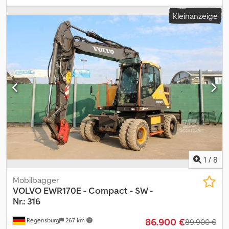
Antrieb: Rad Wenden Sie sich an Kurt Meurrens , ), um weitere
Kleinanzeige
Informationen zu erhalten.
1
/
8
Mobilbagger
VOLVO
EWR170E - Compact - SW -
Nr.: 316
86.900 €
Regensburg
267 km
89.900 €