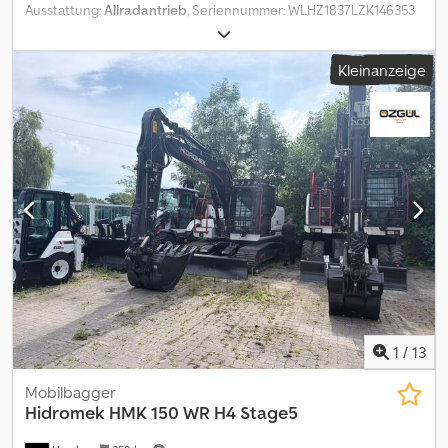
Ausstattung:
Allradantrieb
, Seriennummer: WLHZ1837LZK146353
Betriebsgewicht: 12.800 kg Betriebsstunden: ca. 2.340 h
Klimaautomatik Sitzheizung Rückraum- und Seitenüberwachung
Kleinanzeige
mit Kamera Maschinenbreite: ca. 2.500 mm Abstützschild geteilt
Verstellausleger 2.100 mm Löffelstiel 1.850 mm
Zentralschmieranlage Cedpfx Absyul Rce Rjrf Anbaugeräte:
Schnellwechsler SWA33 Likufix Schwenklöffel - Graubräumlöffel
- 1.800 mm Änderungen, Zwischenverkauf und Irrtümer sind
ausdrücklich vorbehalten. Die Beschreibung dient der
allgemeinen Identifizierung des Fahrzeuges und stellt keine
Gewährleistung im kaufrechtlichen Sinne dar. Ausschlaggebend
ist die Beschreibung gemäß Kaufvertrag. Unser Angebot ist
generell ohne neue TÜV-Abnahme. Falls neue TÜV-Abnahme
erwünscht, unterbreiten wir Ihnen gerne ein Angebot unserer
Partnerwerkstätten! Fahrzeug kann mit Werbung beklebt
und/oder beschriftet sein. Es gelten unsere allgemeinen Liefer-
und Zahlungsbedingungen.
1
/
13
Mobilbagger
Hidromek
HMK 150 WR H4 Stage5