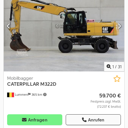
1
/
31
Mobilbagger
CATERPILLAR
M322D
59.700 €
Lummen
365 km
Festpreis zzgl. MwSt.
(72.237 € brutto)
Anfragen
Anrufen