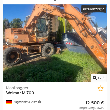
Allradlenkung (3 Lenkungsarten ) Allrad mit Diff sperren Hyd 4
Kleinanzeige
fach abstützung einzel schaltbar Drehbar Hang Pendelausgleich
hyd verstellbar Bereifung Zwillingsbereifung ca 80 % Stollenprofil
hydrostatischer Fahrantrieb mit 2 geschwindigkeiten. Deutz 4 Zyl
Turbodieselmotor mit Ladeluftkühlung Teleskopausleger hyd
ausfahrbar auf ca 6,8 m Reichweite Klimaanlage.Radio CD
Arbeitsscheinwerfer Neuwertiger Greifer mit Drehmotor Gewicht
ca 4500 kg Bagger wurde immer Regelmäßig Gewartet keine
Undichtigkeiten ist sofort Einsatzbereit Codpjy Iq Afofx Ab Rorf 1
Hand Kommune. Werksauslieferung 11 /2014 Erstinbetriebnahme
Jan 2015 Strassenzulassung ABE und Papiere vorhanden
Bordbuch vorhanden. Neupreis 125000 euro ----Tel.: E-Mail: josef.
Standort: 97778 Fellen/Rengersbrunn
1
/
5
Mobilbagger
Weimar M 700
12.500 €
Pragsdorf
332 km
Festpreis zzgl. MwSt.