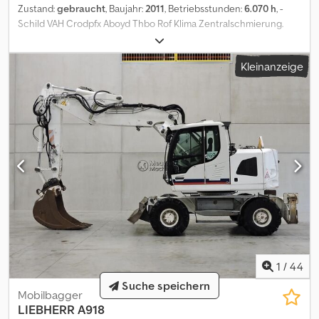
Zustand:
gebraucht
, Baujahr:
2011
, Betriebsstunden:
6.070 h
, -
Schild VAH Crodpfx Aboyd Thbo Rof Klima Zentralschmierung.
Mehr Informationen Typ: Radbagger Antrieb: Rad Wenden Sie sich
an Kurt Meurrens, ), um weitere Informationen zu erhalten.
Kleinanzeige
1
/
44
Suche speichern
Mobilbagger
LIEBHERR
A918