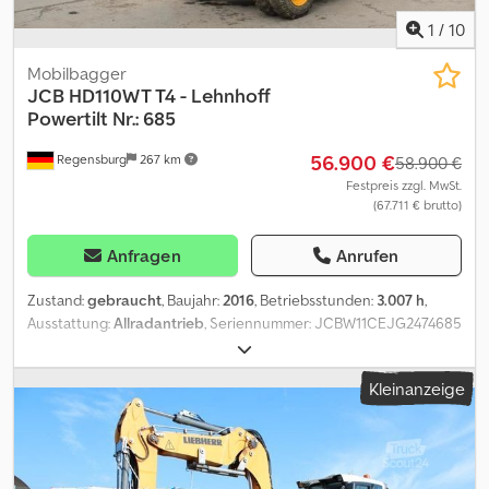
unsere allgemeinen Liefer- und Zahlungsbedingungen.
1
/
10
Mobilbagger
JCB
HD110WT T4 - Lehnhoff
Powertilt Nr.: 685
56.900 €
Regensburg
267 km
58.900 €
Festpreis zzgl. MwSt.
(67.711 € brutto)
Anfragen
Anrufen
Zustand:
gebraucht
, Baujahr:
2016
, Betriebsstunden:
3.007 h
,
Ausstattung:
Allradantrieb
, Seriennummer: JCBW11CEJG2474685
Betriebsgewicht: 11.545 kg Betriebsstunden: ca. 3.007 h
Klimaautomatik Radio Maschinenbreite: ca. 2.420 mm Löffelstiel
Kleinanzeige
2.000 mm Bereifung: 9.00-20 Anbaugeräte: Schnellwechsler
Lehnhoff HS08 mit Schwenkmotor Grabräumlöffel -
Schnittbreite 1.400 mm Tieflöffel: - Schnittbreite 420 mm Codpew
E Uhasfx Ab Rerf Änderungen, Zwischenverkauf und Irrtümer sind
ausdrücklich vorbehalten. Die Beschreibung dient der