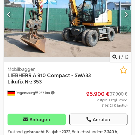
allgemeinen Identifizierung des Fahrzeuges und stellt keine
Gewährleistung im kaufrechtlichen Sinne dar. Ausschlaggebend
ist die Beschreibung gemäß Kaufvertrag. Unser Angebot ist
generell ohne neue TÜV-Abnahme. Falls neue TÜV-Abnahme
erwünscht, unterbreiten wir Ihnen gerne ein Angebot unserer
Partnerwerkstätten! Fahrzeug kann mit Werbung beklebt
und/oder beschriftet sein. Es gelten unsere allgemeinen Liefer-
und Zahlungsbedingungen.
1
/
13
Mobilbagger
LIEBHERR
A 910 Compact - SWA33
Likufix Nr.: 353
95.900 €
Regensburg
267 km
97.900 €
Festpreis zzgl. MwSt.
(114.121 € brutto)
Anfragen
Anrufen
Zustand:
gebraucht
, Baujahr:
2022
, Betriebsstunden:
2.340 h
,