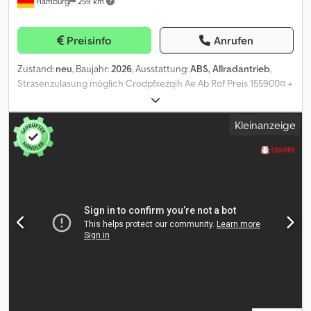
Hamburg
259 km
Preisinfo
Anrufen
Zustand:
neu
, Baujahr:
2026
, Ausstattung:
ABS, Allradantrieb
,
Strasenzulasung möglich Crodpfxezqih Ae Ab Rof Preis 155900¤ +
MwSt oder export Werksgarantie DESCRIPTION / DESCRIPCIÓN /
DESCRIPTION HMK 150W-H4, 2,3 m Stiel, 4,6 m Ausleger / 0,6 m3 ?
Kleinanzeige
985 mm Löffel Kraftstoffförderpumpe Doppeltwirkende
Hydraulikleitung Dual High Flow ? Doppeltwirkende
Hydraulikleitung mit hohem Durchfluss. Hilfshydraulikleitung für
Drehbewegung Hydraulikleitung für Schnellwechsler
Proportionale Steuerung am Joystick Einstellung des
Durchflusses (Liter pro Minute) auf dem Display Einstellung des
Drucks (bar) auf dem Display Sicherheitsventile für Ausleger und
Stiel Überlastwarnschalter Rutenschutz Leuchtfeuer FOPS2
Kabinenschutzsystem Kompletter Windschutzscheiben-
Schutzkäfig (Stein/Fels) Pneumatischer Sitz Sitzheizung
Reisealarm Rückfahrkamera Rechte Seitenkameras 2-teiliger
Ausleger 4,8 m Reifen 10.00-20 ohne Eimer 2,6-m-Arm-
Preisunterschied 2 Stiche vorne Planierschild hinten