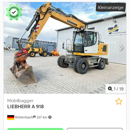
Kleinanzeige
1
/
19
Mobilbagger
LIEBHERR
A 918
Röttenbach
227 km