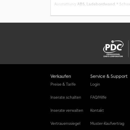
Ausstattung:
ABS, Ladebordwand
, * Schw
Ladegutsicherung * 2.000 kg Dautel Lade
Verkaufen
Service & Support
Preise & Tarife
Login
Inserate schalten
FAQ/Hilfe
Inserate verwalten
Kontakt
Vertrauenssiegel
Muster-Kaufvertrag