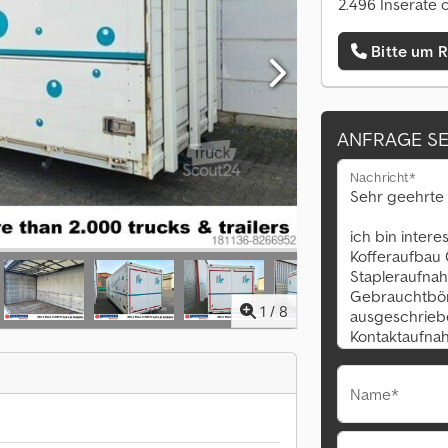
2.496 Inserate 
Bitte um 
ANFRAGE S
Nachricht*
1
/
8
Name*