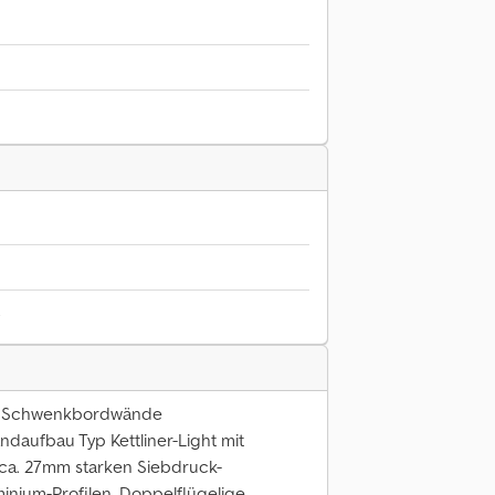
6
n, Schwenkbordwände
aufbau Typ Kettliner-Light mit
ca. 27mm starken Siebdruck-
inium-Profilen, Doppelflügelige