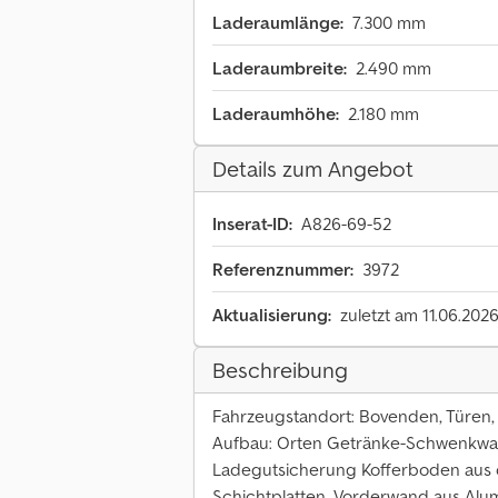
Laderaumlänge:
7.300 mm
Laderaumbreite:
2.490 mm
Laderaumhöhe:
2.180 mm
Details zum Angebot
Inserat-ID:
A826-69-52
Referenznummer:
3972
Aktualisierung:
zuletzt am 11.06.202
Beschreibung
Fahrzeugstandort: Bovenden, Türe
Aufbau: Orten Getränke-Schwenkwand
Ladegutsicherung Kofferboden aus 
Schichtplatten, Vorderwand aus Alum