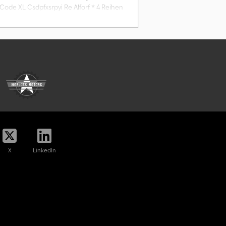
Code XL Csdpfxsrpyi Re Alforf * 4 Reihen
efgekuppelt
X
LinkedIn