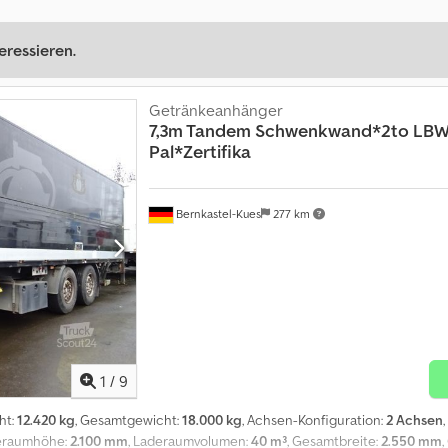
eressieren.
Getränkeanhänger
7,3m Tandem Schwenkwand*2to LBW
Pal*Zertifika
Bernkastel-Kues
277 km
1
/
9
ht:
12.420 kg
, Gesamtgewicht:
18.000 kg
, Achsen-Konfiguration:
2 Achsen
deraumhöhe:
2.100 mm
, Laderaumvolumen:
40 m³
, Gesamtbreite:
2.550 mm