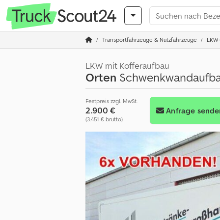
Transportfahrzeuge & Nutzfahrzeuge
LKW ü
LKW mit Kofferaufbau
Orten
Schwenkwandaufbau
Festpreis zzgl. MwSt.
2.900 €
Anfrage sende
(3.451 € brutto)