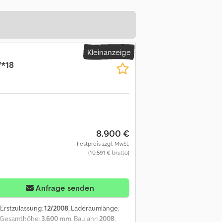
Kleinanzeige
*18
8.900 €
Festpreis zzgl. MwSt.
(10.591 € brutto)
Anfrage senden
, Erstzulassung:
12/2008
, Laderaumlänge:
, Gesamthöhe:
3.600 mm
, Baujahr:
2008
,