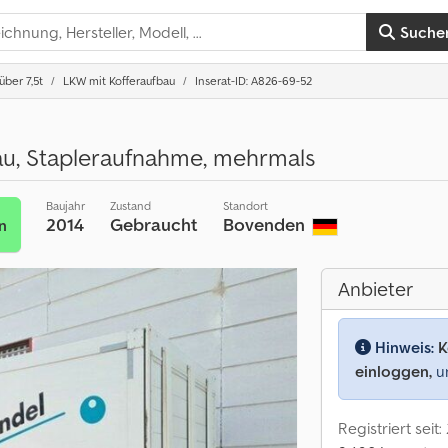
Suche
ber 7,5t
LKW mit Kofferaufbau
Inserat-ID: A826-69-52
, Stapleraufnahme, mehrmals
Baujahr
Zustand
Standort
2014
Gebraucht
Bovenden
n
Anbieter
Hinweis:
K
einloggen,
um
Registriert seit: