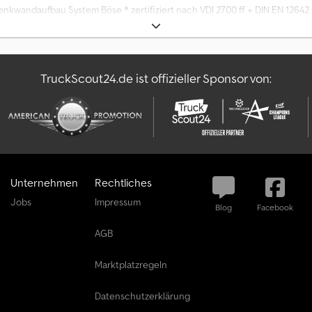
enkwandaufbau System Böse * zertifiziert nach VDI 2700 ff + DIN EN 12642 
bordwand * Mercedes Benz Achsen * luftgefedert * Scheibenbremsen * ti
TruckScout24.de ist offizieller Sponsor von:
Unternehmen
Rechtliches
Jobs
Impressum
Blog
Facebook
AGB
Marktplatzregeln
Datenschutzerklärung