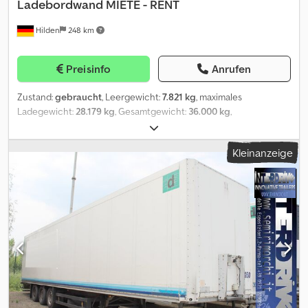
Ladebordwand MIETE - RENT
Hilden
248 km
Preisinfo
Anrufen
Zustand:
gebraucht
, Leergewicht:
7.821 kg
, maximales
Ladegewicht:
28.179 kg
, Gesamtgewicht:
36.000 kg
,
Erstzulassung:
04/2025
, Laderaumlänge:
13.600 mm
,
Laderaumbreite:
2.480 mm
, Laderaumhöhe:
2.700 mm
,
Kleinanzeige
Laderaumvolumen:
91 m³
, Federung:
Luft
, Farbe:
Sonstige
,
Getriebetyp:
Sonstige
, Fahrerkabine:
Sonstige
, Emissionsklasse:
keine
, Ausstattung:
ABS, Ladebordwand
, Schmitz Cargobull
Koffer / Dopple Stock / Liftachse/Pal.-Kasten / Miete / RENT
Schmitz Koffer - Standard - Doppelstock - Abmessungen innen
(LxBxH): 13,60 x 2,48 x 2,70m - ABS/EBS - Liftachse - Ladebordwand
- SAF Achsen - Reifen: 385/55R22.5 Deutsches Fahrzeug!
Exportpreis! Schmitz Closed Box Chedswag Dvspfx Afiea -
Standard - Doubledecker - Internal dimensions (LxWxH): 13.60 x
2.48 x 2.70m - ABS/EBS - Lift axle - Taillift - SAF axles - Tyres:
385/55R22.5 German vehicle! Export price! Coffrets Schmitz -