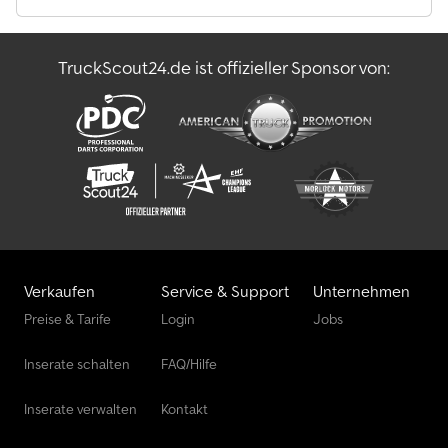
Zustand: sehr gut Schäden: keines Identifikation Kennzeichen:
OS-37-DZ = Firmeninformationen = Dieses Fahrzeug finanzieren?
Kein Problem. Wir arrangieren schnell einen günstigen
TruckScout24.de ist offizieller Sponsor von:
Finanzierungsleasingvertrag für Sie mit einer Laufzeit von 12, 24,
36, 48 oder 60 Monaten. Chodezkf Ncspfx Afiea Alle Fotos und
weitere Informationen finden Sie unter oder kontaktieren Sie
uns direkt.
Verkaufen
Service & Support
Unternehmen
Preise & Tarife
Login
Jobs
Inserate schalten
FAQ/Hilfe
Inserate verwalten
Kontakt