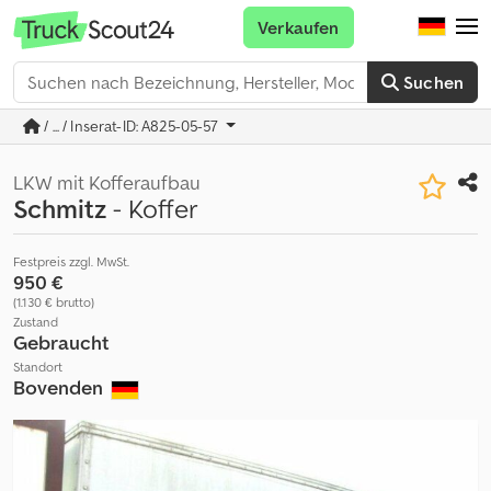
Verkaufen
Suchen
/ ... / Inserat-ID: A825-05-57
LKW mit Kofferaufbau
Schmitz
- Koffer
Festpreis zzgl. MwSt.
950 €
(1.130 € brutto)
Zustand
Gebraucht
Standort
Bovenden