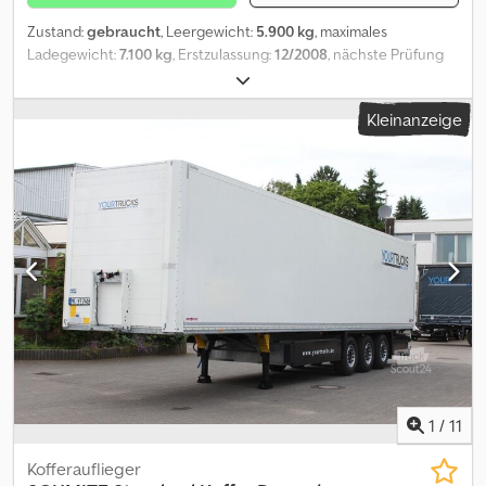
Zustand:
gebraucht
, Leergewicht:
5.900 kg
, maximales
Ladegewicht:
7.100 kg
, Erstzulassung:
12/2008
, nächste Prüfung
(TÜV):
07/2025
, Gesamtlänge:
9.300 mm
, Gesamtbreite:
25.500
mm
, Gesamthöhe:
36.000 mm
, Federung:
Luft
, Reifengröße:
385 /
Kleinanzeige
55 R 22.5 / 13mm
, Radstand:
5.000 mm
, Vorderreifengröße:
385 /
55 R 22.5 / 13mm
, Betriebsgewicht:
13.000 kg
,
1
/
11
Kofferauflieger