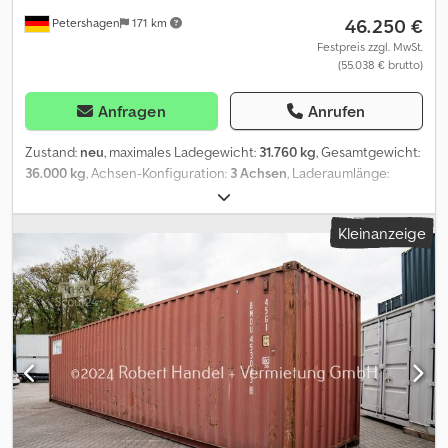
46.250 €
Petershagen
171 km
Festpreis zzgl. MwSt.
(55.038 € brutto)
Anfragen
Anrufen
Zustand:
neu
, maximales Ladegewicht:
31.760 kg
, Gesamtgewicht:
36.000 kg
, Achsen-Konfiguration:
3 Achsen
, Laderaumlänge:
13.625 mm
, Laderaumbreite:
2.480 mm
, Laderaumhöhe:
2.900
mm
, Gesamtbreite:
2.550 mm
, Gesamthöhe:
4.000 mm
, Baujahr:
Kleinanzeige
2026
, Ausstattung:
ABS
, Fahrzeug Information Chsdpfx Aeun
Enaofiea ? Laderaumlänge: mm ? Höhe: 4000 mm ? Breite: 2550
mm ? Laderaumlänge (innen): 13625 mm ? Laderaumhöhe (innen):
2900 mm ? Laderaumbreite (innen): 2480 mm ? Aufsattelhöhe:
950 mm ? Zulässiges Gesamtgewicht: 36000 kg ? Leergewicht:
7240 kg _____ Achsen ? ROTOS SCB Laufwerksystem für 19,5"
(Scheibenbremse) ? 3 x SCB-Luftfeder Typ: MRH KX 30ME ?
Anfahrhilfe (liftbare Vorderachse), Betätigung "3x Bremsen" ? 1.
Achse Liftachse ? 3 x Achse SCB 9 t,SP2040,FM1300,ET 120
Scheibenbremse 370 mm ? MEGA-Bereifung, Aufsattelhöhe
ca.950mm ? 6-fach 445/45R19.5 (14.00x19.5) ? verchromte Kappen