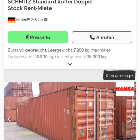
SCHMITZ
Standard Koffer Doppel
Stock Rent-Miete
Hilden
248 km
Preisinfo
Anrufen
Zustand:
gebraucht
, Leergewicht:
7.200 kg
, maximales
Ladegewicht:
28.800 kg
, Gesamtgewicht:
36.000 kg
,
Erstzulassung:
09/2025
, Laderaumlänge:
13.630 mm
,
Laderaumbreite:
2.470 mm
, Laderaumhöhe:
2.720 mm
,
Kleinanzeige
Laderaumvolumen:
91 m³
, Federung:
Luft
, Reifengröße:
385/65R22,5
, Farbe:
Sonstige
, Getriebetyp:
Sonstige
,
Vorderreifengröße:
385/65R22,5
, Hinterreifengröße:
385/65R22,5
,
Fahrerkabine:
Sonstige
, Emissionsklasse:
keine
, Ausstattung:
ABS
,
Kögel Standard Koffer - Koffer Standard - Abmessungen innen
(LxBxH): 13,63 x 2,47 x 2,72m - ABS/EBS - Liftachse - SAF Achsen
(Kögel) - Reifen: 385/65R22.5 100% Sehr guter Zustand!
deutsches Fahrzeug! Exportpreis! Kögel closed case - Standart
closed case - Dimensions: 13,63 x 2,47 x 2,72m - ABS/EBS - Lifting
axle - SAF axle (Kögel) - Tyres: 385/65R22.5 100% Very good