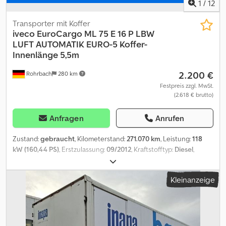
1
/
12
Transporter mit Koffer
iveco
EuroCargo ML 75 E 16 P LBW
LUFT AUTOMATIK EURO-5 Koffer-
Innenlänge 5,5m
2.200 €
Rohrbach
280 km
Festpreis zzgl. MwSt.
(2.618 € brutto)
Anfragen
Anrufen
Zustand:
gebraucht
, Kilometerstand:
271.070 km
, Leistung:
118
kW (160,44 PS)
, Erstzulassung:
09/2012
, Kraftstofftyp:
Diesel
,
Leergewicht:
5.000 kg
, maximales Ladegewicht:
2.490 kg
,
Gesamtgewicht:
7.490 kg
, Achsen-Konfiguration:
4x2
, Radstand:
Kleinanzeige
3.690 mm
, Kraftstoff:
Diesel
, Farbe:
Gelb
, Fahrerkabine:
Sonstige
,
Getriebetyp:
Automatisch
, Emissionsklasse:
Euro5
, Federung:
Sonstige
, Anzahl der Sitzplätze:
2
, Gesamtlänge:
7.300 mm
,
Laderaumlänge:
5.498 mm
, Laderaumbreite:
2.447 mm
,
Laderaumhöhe:
2.125 mm
, Baujahr:
2012
, Bauhöhe:
3.300 mm
,