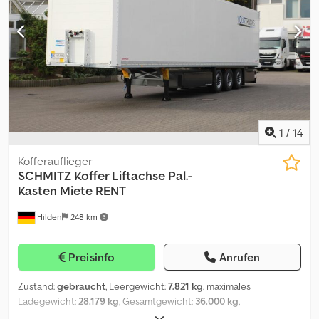
festem Dach, verzinktes Fahrgestell, nutzbare Innenhöhe 2,70 m,
mit innenliegender Stangenverzahnung, Baujahr 2006, TÜV-
geprüft bis zum 30.01.2024 – Händler: INTERDRIVE SRL, Parma.
Csdpemxl E Dsfx Afioha
1
/
14
Kofferauflieger
SCHMITZ
Koffer Liftachse Pal.-
Kasten Miete RENT
Hilden
248 km
Preisinfo
Anrufen
Zustand:
gebraucht
, Leergewicht:
7.821 kg
, maximales
Ladegewicht:
28.179 kg
, Gesamtgewicht:
36.000 kg
,
Erstzulassung:
04/2025
, Laderaumlänge:
1.360 mm
,