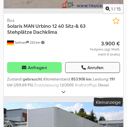
1
/
15
Bus
Solaris
MAN Urbino 12 40 Sitz-& 63
Stehplätze Dachklima
3.900 €
Sottrum
233 km
Festpreis zzgl. MwSt.
(4.641 € brutto)
Anfragen
Anrufen
Zustand:
gebraucht
, Kilometerstand:
853.906 km
, Leistung:
191
kW (259,69 PS)
, Erstzulassung:
12/2005
, Kraftstofftyp:
Diesel
,
Anzahl der Sitzplätze:
40
, Getriebetyp:
Automatisch
, Achsen-
Konfiguration:
4x2
, Leergewicht:
11.700 kg
, maximales
Kleinanzeige
Ladegewicht:
6.300 kg
, Gesamtgewicht:
18.000 kg
,
Emissionsklasse:
Euro4
, Farbe:
Silber
, Bremsen:
Retarder
,
Federung:
Luft
, Fahrerkabine:
Fahrerhaus
, Ausstattung:
ABS,
Bordcomputer, Kabine, Klimaanlage, Rußfilter, Servolenkung,
Standheizung
, * Deutsches Fahrzeug * 1. Hand * 2 x vorhanden *