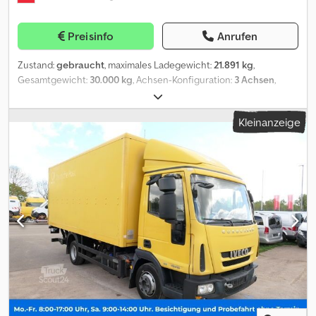
keine detaillierte individuelle Beratung bei der Kaufentscheidung.
Entscheidend sind nur die im Kaufvertrag enthaltenen
Preisinfo
Anrufen
Bestimmungen. Änderungen, Fehler, Tippfehler und Vorverkauf
vorbehalten. Es gelten ausschließlich unsere allgemeinen
Zustand:
gebraucht
, maximales Ladegewicht:
21.891 kg
,
Geschäftsbedingungen. Sprachen - We speak english - On
Gesamtgewicht:
30.000 kg
, Achsen-Konfiguration:
3 Achsen
,
parle francais - ?? ????? ?? ????? - Mówimy po polsku - Hablamos
Erstzulassung:
09/2012
, * Fahrzeugdaten * Hersteller: Schmitz
español - Falamos português - Parliamo italiano
Cargobull * Achsen: 2 * Aufbau: Koffer, Doppelstock, mit
Kleinanzeige
Ladebordwand (ohne Kühlaggregat) * Fahrzeugart: O4
Sattelanhänger * FIN: WSM000005102610 Codpfozqiwdox Afijha *
Typ / Variante / Version: SCB?S2/260 O 30/A 00 * Farbe: Weiß *
Gewichte * Eigengewicht: 8.109 kg * Zulässiges Gesamtgewicht:
30.000 kg * Technisch zulässige Gesamtmasse: 30.000 kg *
Nutzlast: 21.891 kg * Sattellast: 13.000 kg * Achslasten * 1. Achse:
9.000 kg * 2. Achse: 9.000 kg * Bereifung * 385/65 R22.5 160J auf
11.75 × 22.5 ET120 * Hinweis: Der Anhänger war ursprünglich als
Kühlkoffer genehmigt. Das Kühlaggregat ist jedoch nicht mehr
vorhanden. Der Aufbau ist derzeit ein Koffer-Doppelstock mit
Ladebordwand, ohne Kühlaggregat. * Baujahr : 07.09.2012