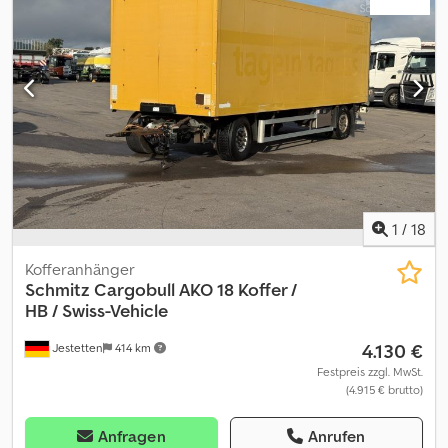
76,2m³ Containeraufbau: Stahlrahmenkonstruktion als tragendes
Element bestehend aus 4x Eckpfosten, Stärke 6mm und Dach- /
Bodenträger 3 bis 4 mm stark Wände aus gesicktem Stahlblech
2mm Stark Doppelflügeltür mit umlaufender Gummidichtung 4x
verzinkte Türriegel 4x Belüftungsöffnungen an den
Seitenwänden unter dem Dachrahmen Gabelstaplertaschen in
Bodenlängsträger 4 mm stark Fußboden aus beschichtete
Holzplatten 28 mm stark wasserbeständig gebaut nach ISO Norm
Gerne liefern wir auch gegen Aufpreis. Besichtigungen sind nach
Absprache jederzeit auf unserem Betriebsgelände in 48465
Schüttorf möglich. Cjdpfx Afetp Tbneisha
1
/
18
Kofferanhänger
Schmitz Cargobull
AKO 18 Koffer /
HB / Swiss-Vehicle
4.130 €
Jestetten
414 km
Festpreis zzgl. MwSt.
(4.915 € brutto)
Anfragen
Anrufen