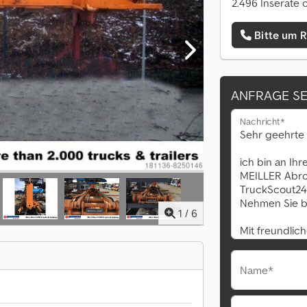
2.496 Inserate 
Bitte um 
ANFRAGE S
Nachricht*
1
/
6
Name*