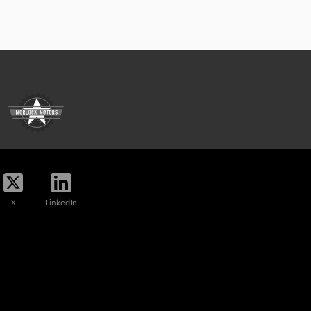
X
LinkedIn