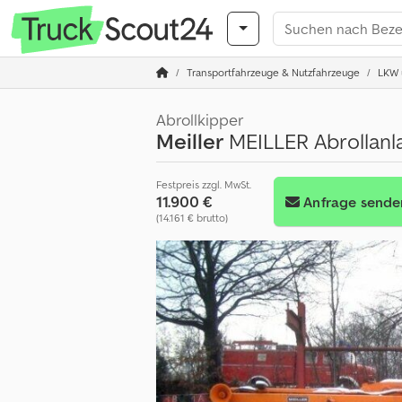
Transportfahrzeuge & Nutzfahrzeuge
LKW ü
Abrollkipper
Meiller
MEILLER Abrollanl
Festpreis zzgl. MwSt.
11.900 €
Anfrage sende
(14.161 € brutto)