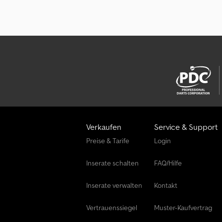
Verkaufen
Service & Support
Preise & Tarife
Login
Inserate schalten
FAQ/Hilfe
Inserate verwalten
Kontakt
Vertrauenssiegel
Muster-Kaufvertrag