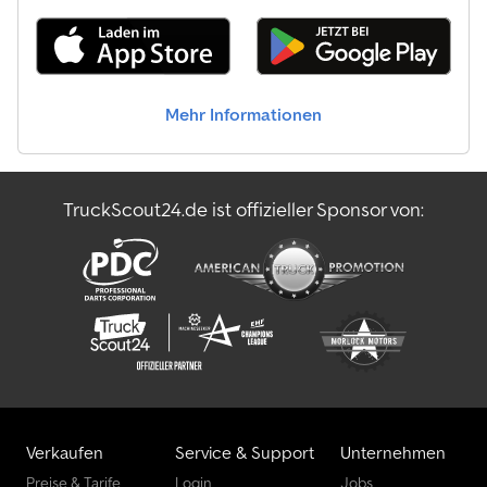
40% Achse 2: Reifenmaß: 315/70 R22.5; Doppelbereift; Reifen Profil
links außen: 40%; Reifen Profil rechts außen: 40% Achse 3:
Reifenmaß: 315/70 R22.5; Doppelbereift; Reifen Profil links außen:
30%; Reifen Profil rechts außen: 25% zGG: 26.000 kg Höhe der
Ladefläche: 100 cm Ausziehbarer Aufbau: Ja Dcsdpfxou H D N Us
Mehr Informationen
Am Eek Anzahl der Betten: 2 = Firmeninformationen = For more
information on this unit please call: or e-mail: . A full stock
overview can be found at: . Please do not forget to subscribe to
our newsletter for weekly updates on our stock.
TruckScout24.de ist offizieller Sponsor von:
Verkaufen
Service & Support
Unternehmen
Preise & Tarife
Login
Jobs