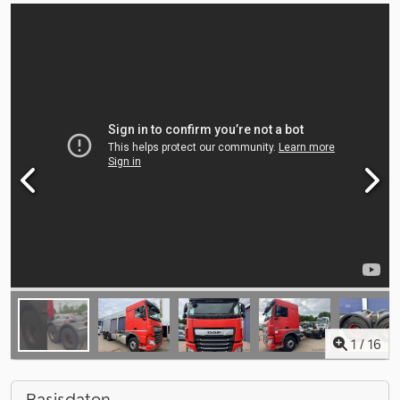
1
/
16
Basisdaten