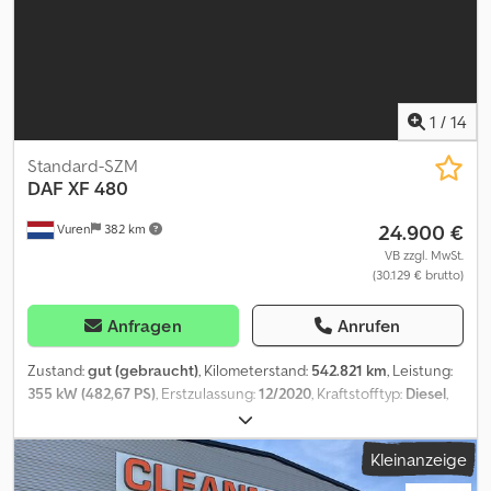
1
/
14
Standard-SZM
DAF
XF 480
24.900 €
Vuren
382 km
VB zzgl. MwSt.
(30.129 € brutto)
Anfragen
Anrufen
Zustand:
gut (gebraucht)
, Kilometerstand:
542.821 km
, Leistung:
355 kW (482,67 PS)
, Erstzulassung:
12/2020
, Kraftstofftyp:
Diesel
,
Reifengröße:
315/70R22,5
, Achsen-Konfiguration:
4x2
, Radstand:
3.800 mm
, Kraftstoff:
Diesel
, Bremsen:
Retarder
, Farbe:
Blau
,
Kleinanzeige
Fahrerkabine:
Schlafkabine
, Getriebetyp:
Automatisch
, Anzahl
der Gänge:
12
, Emissionsklasse:
Euro6
, Federung:
Blatt-Luft
,