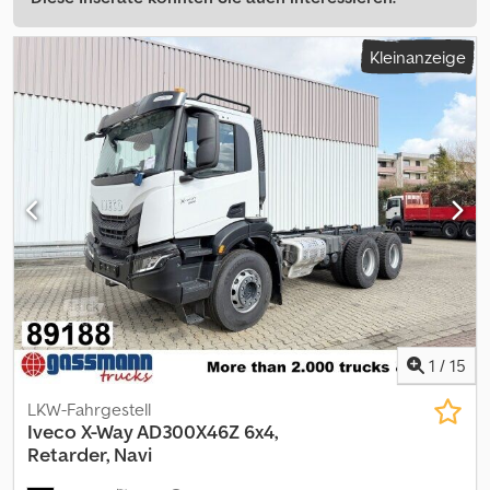
Kleinanzeige
1
/
15
LKW-Fahrgestell
Iveco
X-Way AD300X46Z 6x4,
Retarder, Navi