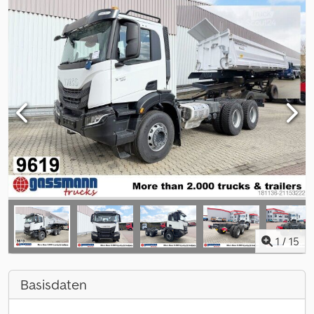
1
/
15
Basisdaten