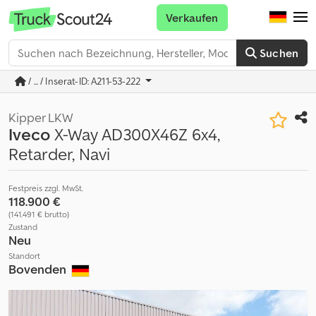
Verkaufen
Suchen
/ ... / Inserat-ID: A211-53-222
Kipper LKW
Iveco
X-Way AD300X46Z 6x4,
Retarder, Navi
Festpreis zzgl. MwSt.
118.900 €
(141.491 € brutto)
Zustand
Neu
Standort
Bovenden