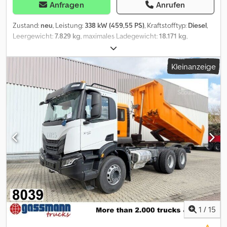
Anfragen
Anrufen
Zustand:
neu
, Leistung:
338 kW (459,55 PS)
, Kraftstofftyp:
Diesel
,
Leergewicht:
7.829 kg
, maximales Ladegewicht:
18.171 kg
,
Gesamtgewicht:
26.000 kg
, Reifengröße:
13R22.5
, Achsen-
Konfiguration:
6x4
, Radstand:
3.500 mm
, Bremsen:
Retarder
,
Kleinanzeige
Farbe:
Weiß
, Fahrerkabine:
Fahrerhaus
, Getriebetyp:
Automatisch
, Emissionsklasse:
Euro6
, Federung:
Blatt
, Anzahl der
Sitzplätze:
2
, Ausstattung:
ABS, Bordcomputer,
Differentialsperre, Kabine, Klimaanlage, Navigationssystem,
Nebelscheinwerfer, Servolenkung, Sitzheizung, Tempomat,
Traktionskontrolle, Zentralverriegelung, Zusatzscheinwerfer
,
Fahrzeugstandort: Bovenden, Kz. Haus, 1x Luftsitz, Sitzheizung,
Heckfenster, E-Spiegel, Spiegel beheizbar, E-Fenster links, E-
Fenster rechts, Klimaanlage, Sonnenblende, Tempomat,
Navigationssystem, ABS (Antiblockiersystem), Antriebs-
Schlupfregelung (ASR), Retarder, Nebenantrieb, Auspuff
hochgezogen, Automatik, Rundumleuchte, Blattfederung,
Anschlüsse Luft+Licht für AHK, Alu-Tank, Dachluke,
Umweltplakette grün Radstand: 3500 mm Rahmenlänge ca.
1
/
15
5750mm! Rahmenhöhe ca. 1200mm! Csdpfxsygvrbj Aiisha