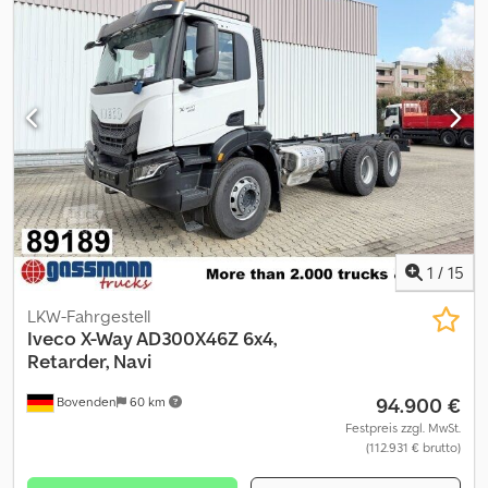
Mischer Bj. 2015 Fa. Liebherr HTM 904F * Wassertank 500 L * 36t
Ausführung (8,0/8,010,0/10,0) * 4250 mm Radstand * 260 L Tank *
Differentialsperre HA Chodpfeyty Igox Aiiea * blattgefedert *
Scheibenbremsen * Klimaanlage * Sonnenblende *
luftgefederter Fahrersitz * elektr. Fenster und Spiegel * Power
Shift Schaltung * Fahrprogramm Offroad * Radio * CB Funk
Vorrüstung * Tagfahrlicht * Getriebeölkühlung * Tempomat *
uvm. * Irrtum Zwischenverkauf und Änderungen vorbehalten
1
/
15
LKW-Fahrgestell
Iveco
X-Way AD300X46Z 6x4,
Retarder, Navi
94.900 €
Bovenden
60 km
Festpreis zzgl. MwSt.
(112.931 € brutto)