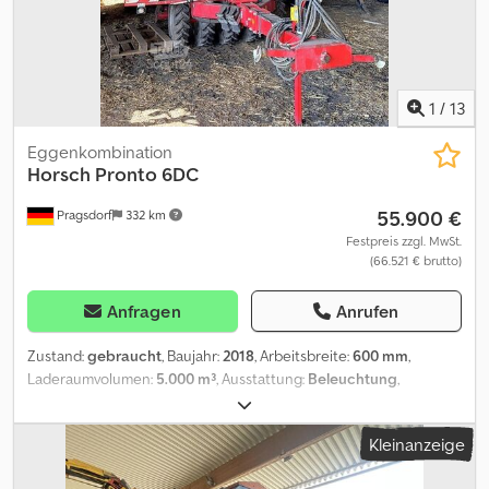
1
/
13
Eggenkombination
Horsch
Pronto 6DC
55.900 €
Pragsdorf
332 km
Festpreis zzgl. MwSt.
(66.521 € brutto)
Anfragen
Anrufen
Zustand:
gebraucht
, Baujahr:
2018
, Arbeitsbreite:
600 mm
,
Laderaumvolumen:
5.000 m³
, Ausstattung:
Beleuchtung
,
Flächenleistung:7800, Hydraulische Klappung, Pneumatisch,
Spuranreißer, Vorlaufmarkierer, Getreideausrüstung,
Kleinanzeige
Zweischeibenschare_____Horsch Pronto 6 DCBj. 2018ca. 7.800
haISOBUS AusstattungHorsch TerminalSpuranreißerTurboDisc