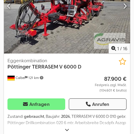
1
/
16
Eggenkombination
Pöttinger
TERRASEM V 6000 D
87.900 €
Calbe
121 km
Festpreis zzgl. MwSt.
(104.601 € brutto)
Anfragen
Anrufen
Zustand:
gebraucht
, Baujahr:
2024
, TERRASEM V 6000 D 010 gebr.
Pöttinger Drillkombination 020 6 mtr. Arbeitsbreite Dcsdpfx Aszqp
Ezepbek 030 ISOBUS ohne Terminal 040 40 km/h