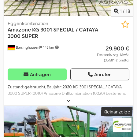
1
/
18
Eggenkombination
Amazone
KG 3001 SPECIAL / CATAYA
3000 SUPER
29.900 €
Barsinghausen
145 km
Festpreis zzgl. MwSt.
(35.581 € brutto)
Anfragen
Anrufen
Zustand:
gebraucht
, Baujahr:
2020
, KG 3001 SPECIAL / CATAYA
3000 SUPER (0010) Amazone Drillkombination (0020) bestehend
aus (0030) Kreiselgrubber KG 3001 Special (0040) Masch. Nr.
KG00067503 (0050) Zinkensatz KX/KG 3000 "Griff Special" (0060)
Kleinanzeige
Hydraulische Tiefeneinstellung (0070) Gelenkwelle Walterscheid
P500, (0080) 1 ", 6teilig (0090) Tragarme für KE/KX/KG (0100)
Keilringwalze KWM 3000/125-600 (0110) Masch. Nr. KW00050358
(0120) Planierbalken und Kuppelkonsole für KG (0130)