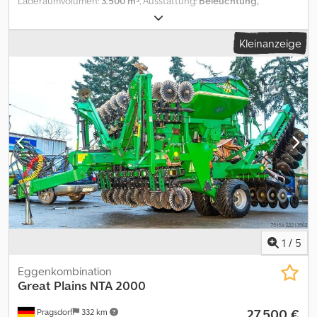
Laderaumvolumen:
3.500 m³
, Ausstattung:
Beleuchtung,
Bordcomputer
, Flächenleistung:6100, Fahrgassenschaltung,
Hydraulische Klappung, Pneumatisch, Spuranreißer, Striegel,
Kleinanzeige
ISOBUS, Getreideausrüstung,
Zweischeibenschare_____Unterlenkeranhängung, 2 reihiges
Discsystem, Reifenpacker, Doppelscheibenschare, Andruckrollen,
Saatflusskontrolle, Monitor, Beladeschnecke,Lagerort:Kunde
Dcsdpfezhy I Iex Apbsk
1
/
5
Eggenkombination
Great Plains
NTA 2000
27.500 €
Pragsdorf
332 km