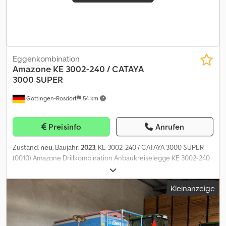
Eggenkombination
Amazone
KE 3002-240 / CATAYA
3000 SUPER
Göttingen-Rosdorf
54 km
Preisinfo
Anrufen
Zustand:
neu
, Baujahr:
2023
, KE 3002-240 / CATAYA 3000 SUPER
(0010) Amazone Drillkombination Anbaukreiselegge KE 3002-240
Rotamix (0030) EJ649 Gelenkwelle Walterscheid P 500, 760 mm
Seitenschild ausstellbar (0050) Amazone Trapezringwalze (0060)
Kleinanzeige
TRW 3000-600-150 (0070) SN: TRW0000240 (0080) Tragarme Set
(0090) QuickLink und Planierbalken für 2 Rohrwa
Aufbausämaschine Cataya 3000 Super (0110) SN: CYA0002834
Saatgutbehälter-Aufsatz 440 Elektr. Dosierantrieb links