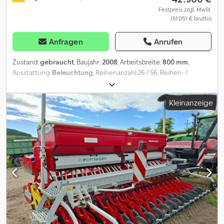
Festpreis zzgl. MwSt.
(51.051 € brutto)
Anfragen
Anrufen
Zustand:
gebraucht
, Baujahr:
2008
, Arbeitsbreite:
800 mm
,
Ausstattung:
Beleuchtung
, Reihenanzahl:26 / 56, Reihen- /
Körperabstand:30,8/15,4, Beladestufe, Hydraulische Klappung,
Pneumatisch, Reihendüngerstreuer, Spuranreißer,
Kleinanzeige
Striegel_____Doppeltank Saatgut + DuengerFrontreifenpacker
7.50-162-reihiges DiscSystemDuengerablage mit
EinscheibenscharReifenpacker 7.50-
16AndruckrollenSaatflussueberwachungLeistungsbedarf Traktor:
ca. 205 - 260 KW,Lagerort:17094 Pragsdorf Dedpfxsyygmqs Apbsck