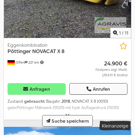
1
/
11
Eggenkombination
Pöttinger
NOVACAT X 8
24.900 €
Olfen
221 km
Festpreis zzgl. MwSt.
(29.631 € brutto)
Anfragen
Anrufen
Zustand:
gebraucht
, Baujahr:
2018
, NOVACAT X 8 (0010)
gebr.Pöttinger Mähwerk (0020) mit hydr. Auflagedruck (0030)
Zapfwelle Dcedpfx Aex R I H Topbsk (0040) ISOBUS Bedienung
(0050) hydr. Seitentücher (0060) Aufbereiter (0070) Beleuchtung
Suche speichern
Kleinanzeige