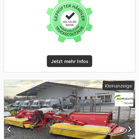
elektrischer Dosierantrieb 3000 links elektrische Kalibrierung m.
Kalibriertaster Heckbeleuchtung f. die Straßenfahrt f. Cataya
Special Frontbeleuchtung f. die Straßenfahrt KE02 24x RoTeC-
Schar 12x Tiefenführungsscheibe Control 25 f. kurzes RoTeC-
Schar 12x Tiefenführungsscheibe f. langes RoTeC-Schar hydr.
Schardruckeinstellung kurzer, manueller Oberlenker +
Anbauteile Drillmaschine Exaktstriegel 3000-125 Anbauset
Striegel, einstellbar Spuranreisser f. KE 3002 ISOBUS Cataya
Special Radarsensor international Anbauset Radarsensor f. Cataya
Jetzt mehr Infos
Special analoger Arbeitsstellungssensor elektrische
Fahrgassenschaltung f. einseitigen Dosierantrieb manuelle
Halbseitenschaltung Spurbreite 2x3 Spurweite 1,80m Siebgitter f.
Saatgutbehälter Abstellstütze
Kleinanzeige