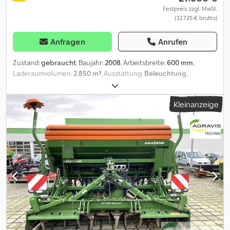
Festpreis zzgl. MwSt.
(32.725 € brutto)
Anfragen
Anrufen
Zustand:
gebraucht
, Baujahr:
2008
, Arbeitsbreite:
600 mm
,
Laderaumvolumen:
2.850 m³
, Ausstattung:
Beleuchtung,
Bordcomputer
, Beladestufe, Hydraulische Klappung,
Pneumatisch, Spuranreißer, Vorlaufmarkierer_____GREAT PLAINS
Kleinanzeige
NTA 2000 Sämaschine,Baujahr: 2008,Arbeitsbreite: 6
m,Pneumatisch,Klappbar,Streulinien ,Markierer,Tankinhalt: 2850
Liter,Computer,Importiert.,Lagerort:Kunde Dodpfx Aozg R S
Ispbock