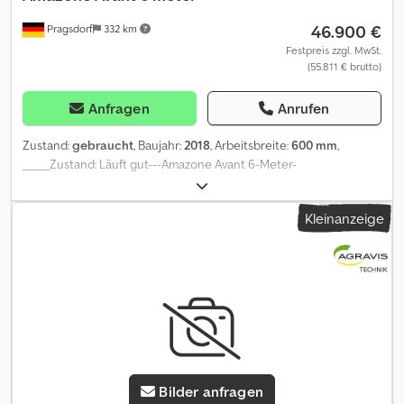
46.900 €
Pragsdorf
332 km
Festpreis zzgl. MwSt.
(55.811 € brutto)
Anfragen
Anrufen
Zustand:
gebraucht
, Baujahr:
2018
, Arbeitsbreite:
600 mm
,
_____Zustand: Läuft gut---Amazone Avant 6-Meter-
Rotationssämaschine mit P2000-Fronttank und
Montagehalterungen für Rohre an der Seite des Traktors. Avant
Kleinanzeige
ist zusammen mit dem Fronttank eine moderne, frontgelenkte
Sämaschinenlösung von AMAZONE, entwickelt, um hohe
Präzision und Vielseitigkeit bei der Aussaat zu bieten. Inklusive 2
Amatron 3 Terminals,Lagerort:Kunde Dcodpfszp Tkfjx Apbek
Bilder anfragen