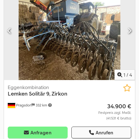
mit Striegelhydr. DiscSystem 2-reihig Ø 46 cmBeleuchtungzusätzl.
FGS-Klappenhydr. Gebläse DirektantriebReifenpacker Ø 78 cm -
7.50-16 ASZwischenachspackerSeitenpacker vorneBremse
pneumatischCrossboard,Lagerort:Kunde Dcsdpfx Aozrrbzopbsk
1
/
4
Eggenkombination
Lemken
Solitär 9, Zirkon
34.900 €
Pragsdorf
332 km
Festpreis zzgl. MwSt.
(41.531 € brutto)
Anfragen
Anrufen