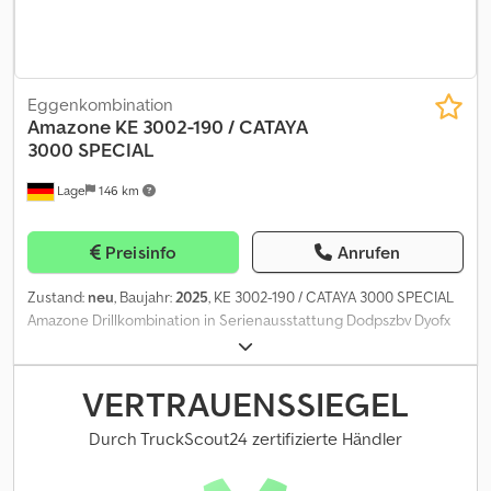
Eggenkombination
Amazone
KE 3002-190 / CATAYA
3000 SPECIAL
Lage
146 km
Preisinfo
Anrufen
Zustand:
neu
, Baujahr:
2025
, KE 3002-190 / CATAYA 3000 SPECIAL
Amazone Drillkombination in Serienausstattung Dodpszbv Dyofx
Apbock bestehend aus: Kreiselegge KE3002-190 (Serien-Nr.
KE20002098) Walterscheid Gelenkwelle P500 m.
Nockenschaltkupplung - 2.000NM, 1 3/8 Zoll, 760mm lang, 6-teilig
VERTRAUENSSIEGEL
Seitenschild ausstellbar Zahnpackerwalze PW 3000-600 (Serien-
Nr. PW00084022) Tragarme-Set QuickLink + Planierbalken f.
Durch TruckScout24 zertifizierte Händler
Zweirohrwalzenrahmen Aufbaudrillmaschine Cataya 3000 Special
(Serien-Nr. CYA0003891) 24 Reihen, Reihenabstand 12,5cm