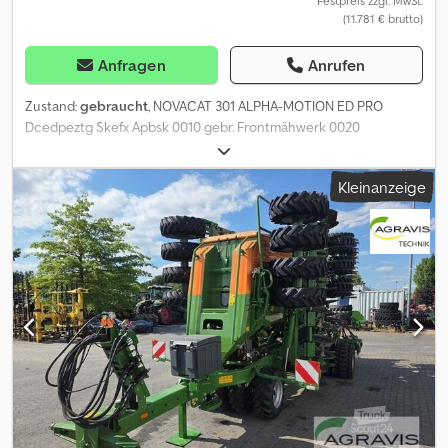
Festpreis zzgl. MwSt.
(11.781 € brutto)
Anfragen
Anrufen
Zustand:
gebraucht
, NOVACAT 301 ALPHA-MOTION ED PRO
Dcedpeztg Skefx Apbsk 0010 gebr. Frontmähwerk 0020
Dreipunktaufnahme, 0030 Zapfwelle, 0040 Schwadscheiben,
Kleinanzeige