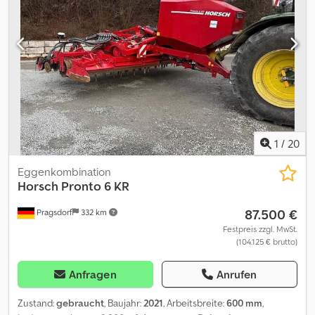
BedienterminalArbeitsbreite: 900 cmReihenanzahl: 54Kapazität:
3900Reihen- / Körperabstand: 16,6 cm,Lagerort:17094 Pragsdorf
Dedpfx Apjyhkavjbeck
1
/
20
Eggenkombination
Horsch
Pronto 6 KR
87.500 €
Pragsdorf
332 km
Festpreis zzgl. MwSt.
(104.125 € brutto)
Anfragen
Anrufen
Zustand:
gebraucht
, Baujahr:
2021
, Arbeitsbreite:
600 mm
,