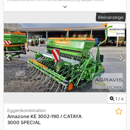
bestehend aus: Kreiselgrubber KG303 * Serien-Nr. KG00036593
Gelenkwelle Spuranreißer Zahnpackerwalze PW30/600 * Serien-
Kleinanzeige
Nr. PW00000556 Drillmaschine AD-P303 Special Dedpfxeyry T Ts
Apbjck * Serien-Nr. AD00000904 pneumatische Ausführung 24
RoTec-Schare mechanische Schardruckeinstellung
Fahrgassenschaltung 2x4 Reihen Saatguttank 1.500l m.
Abdeckplane Beladesteg Striegel Leermeldesensor
mechanischer Spornradantrieb hydraulischer Gebläseantrieb
AMABUS-Maschine Warntafeln m. Beleuchtung Abstellstützen
1
/
4
Eggenkombination
Amazone
KE 3002-190 / CATAYA
3000 SPECIAL