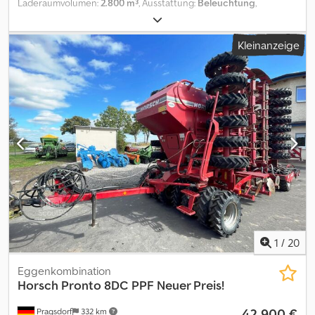
Laderaumvolumen:
2.800 m³
, Ausstattung:
Beleuchtung
,
Reihenanzahl:48, Reihen- / Körperabstand:12,5,
Flächenleistung:2100, Exaktstriegel, Hydraulische Klappung,
Kleinanzeige
Pneumatisch, Spuranreißer, ISOBUS, Getreideausrüstung,
Zweischeibenschare_____Trapezringerpackerwalze , Kreiselegge,
Doppelscheibenschare, Andruckrollen, Striegel,Lagerort:Kunde
Dcsdpfx Aezll T Dspbsk
1
/
20
Eggenkombination
Horsch
Pronto 8DC PPF Neuer Preis!
42.900 €
Pragsdorf
332 km