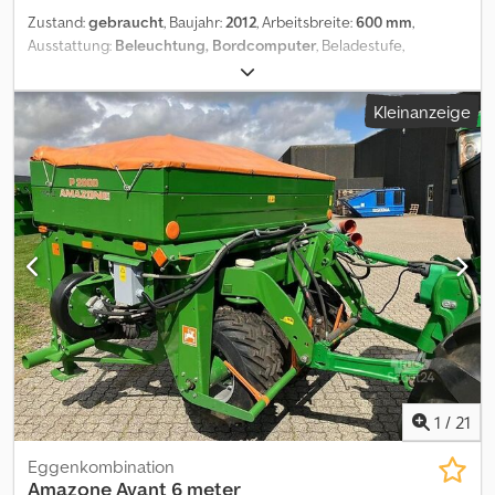
Zustand:
gebraucht
, Baujahr:
2012
, Arbeitsbreite:
600 mm
,
Ausstattung:
Beleuchtung, Bordcomputer
, Beladestufe,
Fahrgassenschaltung, Hydraulische Klappung, Pneumatisch,
Spuranreißer, Vorlaufmarkierer,
Kleinanzeige
Zweischeibenschare_____Fahrwerk, hydraulisch klappbar, DL
Bremse, VA Markierer,Beladesteg, Spurlockerer, KE mit
Zahnpackerwalze,Lagerort:Kunde Dedpjzq I Rvsfx Apbsck
1
/
21
Eggenkombination
Amazone
Avant 6 meter