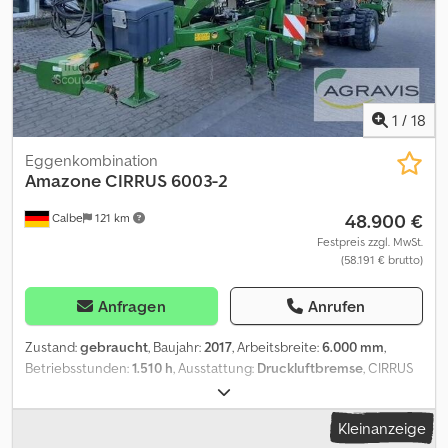
1
/
18
Eggenkombination
Amazone
CIRRUS 6003-2
48.900 €
Calbe
121 km
Festpreis zzgl. MwSt.
(58.191 € brutto)
Anfragen
Anrufen
Zustand:
gebraucht
, Baujahr:
2017
, Arbeitsbreite:
6.000 mm
,
Betriebsstunden:
1.510 h
, Ausstattung:
Druckluftbremse
, CIRRUS
6003-2 (0010) Amazone Drillmaschine (0020) Schnellentleerung
(0030) Beleuchtung (0040) Fahrwerksschwinge (0050)
Kleinanzeige
Teleskopdeichsel (0060) Fahrwerk mit Druckluftbremsanlage