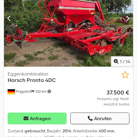
1
/
14
Eggenkombination
Horsch
Pronto 4DC
37.500 €
Pragsdorf
332 km
Festpreis zzgl. MwSt.
(44.625 € brutto)
Anfragen
Anrufen
Zustand:
gebraucht
, Baujahr:
2014
, Arbeitsbreite:
400 mm
,