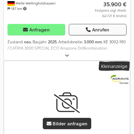
35.900 €
Melle-Wellingholzhausen
187 km
Festpreis zzgl. MwSt.
(42.721 € brutto)
Anfragen
Anrufen
Zustand:
neu
, Baujahr:
2025
, Arbeitsbreite:
3.000 mm
, KE 3002-190
/ CATAYA 3000 SPECIAL ECO Amazone Drillkombination
bestehend aus: Anbaukreiselegge KE 3002-190 Djdpfx
Apoynckgobock Gelenkwelle WS P500 m. Nockenschaltk. 2000
Kleinanzeige
Nm Seitenschild ausstellbar Zahnpackerwalze PW 3000-600, Nr.
PW00083993 Tragarmeset QuickLink u. Planierbalken
Aufbausämaschine Cataya 3000 Special ECOLINE, Nr.
CYA0003877 mech. Schardruckverstellung Frontbeleuchtung f.
d. Straßenfahrt Tiefenführungsscheiben Control 25 Kurzer
manueller Oberlenker Anbauset Striegel einstellbar Spuranreißer
für KE 3002 Siebgitter für Saatgutbehälter
Bilder anfragen