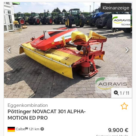
Kleinanzeige
1
/
11
Eggenkombination
Pöttinger
NOVACAT 301 ALPHA-
MOTION ED PRO
9.900 €
Calbe
121 km