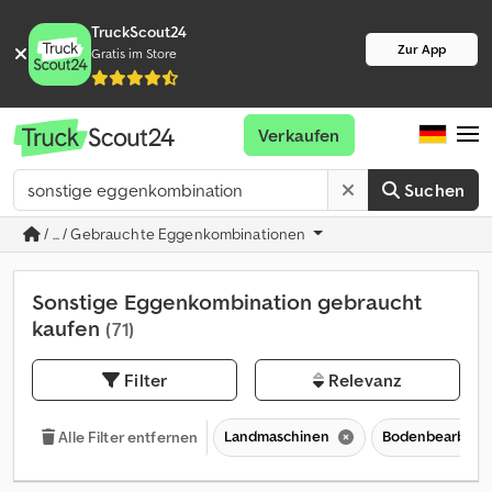
TruckScout24
Zur App
Gratis im Store
Verkaufen
Suchen
/ ... / Gebrauchte Eggenkombinationen
Sonstige Eggenkombination gebraucht
kaufen
(71)
Filter
Relevanz
Landmaschinen
Bodenbearbeit
Alle Filter entfernen