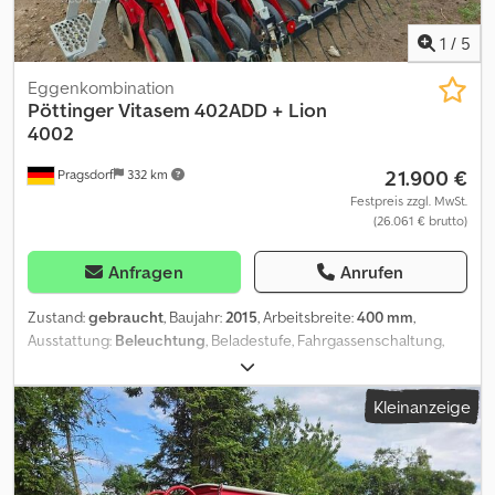
1
/
5
Eggenkombination
Pöttinger
Vitasem 402ADD + Lion
4002
21.900 €
Pragsdorf
332 km
Festpreis zzgl. MwSt.
(26.061 € brutto)
Anfragen
Anrufen
Zustand:
gebraucht
, Baujahr:
2015
, Arbeitsbreite:
400 mm
,
Ausstattung:
Beleuchtung
, Beladestufe, Fahrgassenschaltung,
Spuranreißer, Striegel, Getreideausrüstung_____4m Drillmaschine
mit Scheibenschare, Andruckrollen, Striegel, Bedienterminal, mit
Kleinanzeige
Kreiselegge Lion 4002 mit Walze,Lagerort:Kunde Dcedpfxszkdpzo
Apbok