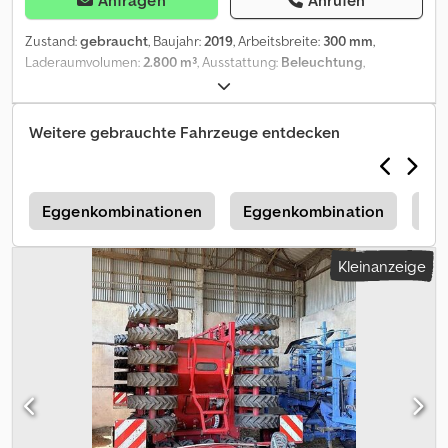
Zustand:
gebraucht
, Baujahr:
2019
, Arbeitsbreite:
300 mm
,
Laderaumvolumen:
2.800 m³
, Ausstattung:
Beleuchtung
,
Reihenanzahl:20, Reihen- / Körperabstand:15,
Flächenleistung:1090, Fahrgassenschaltung,
Saatmengenverstellung hydraulisch, Schardruckverstellung
Weitere gebrauchte Fahrzeuge entdecken
hydraulisch, Pneumatisch, Striegel, Vorlaufmarkierer,
Getreideausrüstung, Zweischeibenschare_____Fronreifenpacker,
2 reihiges Discsystem, Reifenpacker, Doppelscheibenschare,
Andruckrollen, Striegel,Lagerort:Kunde Dodpfx Aezr A Swepbjck
t
Eggenkombinationen
Eggenkombination
Vä
Kleinanzeige