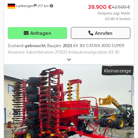
39.900 €
Ladbergen
217 km
42.500 €
Festpreis zzgl. MwSt.
(47.481 € brutto)
Anfragen
Anrufen
Zustand:
gebraucht
, Baujahr:
2023
, KX 30/ CATAYA 3000 SUPER
Amazone Säkombination 213322 Anbaukreiselgrubber KX 30
EJ647 Gelenkwelle Walterscheid P 500, 760 mm 211139 Zinkenset
Griff Special 228890 Seitenleitblech ausstellbar 214827
Kleinanzeige
Mechanische Arbeitstiefeneinstellung 212986 Trapezringwalze
TRW 3000-600-150 214939 Tragarme für KE, KX, KG QuickLink und
Planierbalken 213100 Aufbausämaschine Cataya 3000 Super
230524 Elektrischer Dosierantrieb 3000 links 215627 Elektrische
Kalibrierung 231786 LED-Beleuchtung hinten für die Straßenfa
231779 Beleuchtung vorne für die Straßenfahrt K 212044 20
TwinTeC-Schare für Cataya 3000 Super 214745
Tiefenführungsrolle Control 50 217255 Hydraulische
Schardruckverstellung 218925 Mechanischer Oberlenker (kurz)
226329 Exaktstriegel 3000-150 219993 Anbauset Exaktstriegel
3000 228892 Spuranreißer 3000 CD, KE, KX, KG auf Zug 226648