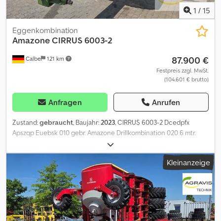
1
/
15
Eggenkombination
Amazone
CIRRUS 6003-2
87.900 €
Calbe
121 km
Festpreis zzgl. MwSt.
(104.601 € brutto)
Anfragen
Anrufen
Zustand:
gebraucht
, Baujahr:
2023
, CIRRUS 6003-2 Dcedpfx
Apszqp Euebsk 010 gebr. Amazone Drillkombination 020 6 mtr.
Arbeitsbreite 030 Frontpacker durchgehend 040 ISOBUS ohne
Terminal
Kleinanzeige