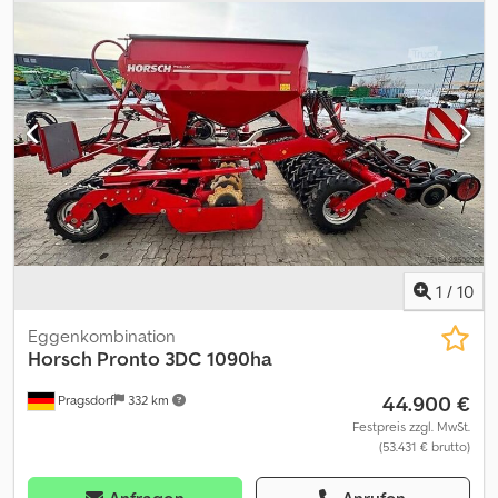
(0070) Radsatz Matrix-Profil 400/55 R 17,5 (0080) Scheibenfeld
(0090) Crushboard vor den Reifen (0100) Verteilerkopf (0110) 12,5
cm Fahrgassenschaltung (0120) Elektrische Halbseitenschaltung
(0130) Scharsatz Rotec Pro 6003 12,5 (0140) Tiefenführungsrolle
Control 25 pro (0150) zum kurzen RoTec pro-Schar (0160)
Tiefenführungsrolle Control 25 pro (0170) zum langen RoTec pro-
Schar (0180) Rollenstriegel (0190) Komfort-Hydraulik (0200)
Maschinensteuerung ISOBUS (0210) Radarsensor international
(0220) Terminalpaket ISOBUS AMATRON3 (0230) Comfort-Paket
mit Twin Terminal 3.0 Spuranreißer (0250) Fahrgassenmarkierung
(0260) Radspurlockerersatz mit Anbaurahmen Dcodpfxozqp A Hs
Apbsk (0270) Dammräumer (0280) Gebläseantrieb für
Steuergerät
1
/
10
Eggenkombination
Horsch
Pronto 3DC 1090ha
44.900 €
Pragsdorf
332 km
Festpreis zzgl. MwSt.
(53.431 € brutto)
Anfragen
Anrufen