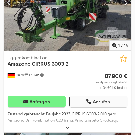
1
/
15
Eggenkombination
Amazone
CIRRUS 6003-2
87.900 €
Calbe
121 km
Festpreis zzgl. MwSt.
(104.601 € brutto)
Anfragen
Anrufen
Zustand:
gebraucht
, Baujahr:
2023
, CIRRUS 6003-2 010 gebr.
Amazone Drillkombination 020 6 mtr. Arbeitsbreite Crodezqp
Euspfx Angof 030 Frontpacker durchgehend 040 ISOBUS ohne
Terminal