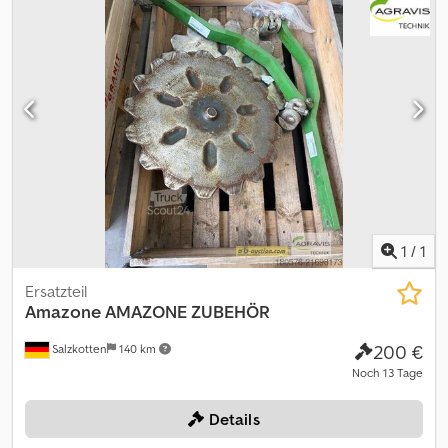
(0090) Crushboard vor den Reifen (0100) Verteilerkopf (0110) 12,5
cm Fahrgassenschaltung (0120) Elektrische Halbseitenschaltung
(0130) Scharsatz Rotec Pro 6003 12,5 (0140) Tiefenführungsrolle
Control 25 pro (0150) zum kurzen RoTec pro-Schar Credozqp A
Hepfx Angjf (0160) Tiefenführungsrolle Control 25 pro (0170) zum
langen RoTec pro-Schar (0180) Rollenstriegel (0190) Komfort-
Hydraulik (0200) Maschinensteuerung ISOBUS (0210)
Radarsensor international (0220) Terminalpaket ISOBUS
AMATRON3 (0230) Comfort-Paket mit Twin Terminal 3.0
Spuranreißer (0250) Fahrgassenmarkierung (0260)
Radspurlockerersatz mit Anbaurahmen (0270) Dammräumer
(0280) Gebläseantrieb für Steuergerät
1
/
1
Ersatzteil
Amazone
AMAZONE ZUBEHÖR
200 €
Salzkotten
140 km
Noch 13 Tage
Details