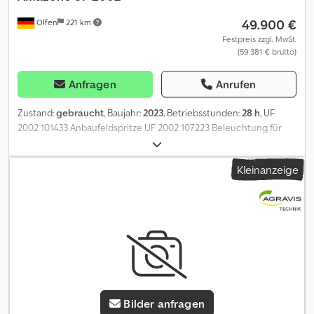
49.900 €
Olfen
221 km
Festpreis zzgl. MwSt.
(59.381 € brutto)
Anfragen
Anrufen
Zustand:
gebraucht
, Baujahr:
2023
, Betriebsstunden:
28 h
, UF
2002 101433 Anbaufeldspritze UF 2002 107223 Beleuchtung für
die Straßenfahrt 101441 Spülwassertank 350 l 103943
Pumpenausstattung 300 l/min EJ678 Gelenkwelle Walterscheid
Kleinanzeige
W100E 810 114619 Bedienarmatur UF02 ISOBUS 102330
Abdeckung für Bedienarmatur 100090 Beleuchtung für
Bedienarmatur 105446 Signalkabel 4-polig 943409
Multifunktionsgriff AmaPilot+ 111399 AmaClick 13 Paket 943416
Super-S2-Spritzgestänge 24 m 108526 Spritzleitung AmaSwitch
24 m Super-S2 108519 Verlagerungssatz 25-cm-Düsenabstand
117391 Profi-Klappung 1 für Super-S 103884 Elektronikpaket UF02
ISOBUS 105399 DistanceControl plus ISOBUS 119620
Gerätehydraulil Ölumlauf 106080 Integrierte Abstellfüße 103945
Bilder anfragen
Saugschlauch 2 1/2 Zoll, 8 m 105751 Befüllung Spülwassertank