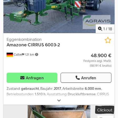
1
/
18
Eggenkombination
Amazone
CIRRUS 6003-2
48.900 €
Calbe
121 km
Festpreis zzgl. MwSt.
(58.191 € brutto)
Anfragen
Anrufen
Zustand:
gebraucht
, Baujahr:
2017
, Arbeitsbreite:
6.000 mm
,
Betriebsstunden:
1.510 h
, Ausstattung:
Druckluftbremse
, CIRRUS
6003-2 (0010) Amazone Drillmaschine (0020) Schnellentleerung
(0030) Beleuchtung (0040) Fahrwerksschwinge (0050)
Clickout
Teleskopdeichsel (0060) Fahrwerk mit Druckluftbremsanlage
(0070) Radsatz Matrix-Profil 400/55 R 17,5 (0080) Scheibenfeld