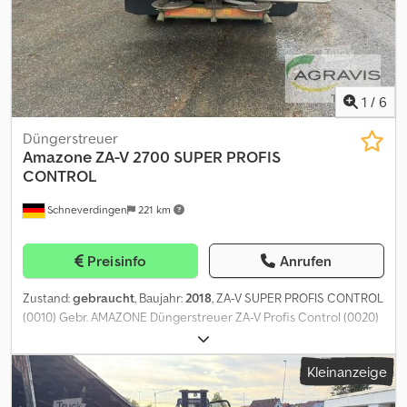
1
/
6
Düngerstreuer
Amazone
ZA-V 2700 SUPER PROFIS
CONTROL
Schneverdingen
221 km
Preisinfo
Anrufen
Zustand:
gebraucht
, Baujahr:
2018
, ZA-V SUPER PROFIS CONTROL
(0010) Gebr. AMAZONE Düngerstreuer ZA-V Profis Control (0020)
Limiter rechts (0030) Beleuchtung (0040) Schmutzfänger (0050)
Liter (0060) Abdeckplane manuell Cjdpfx Anezq Ifyogjrf (0070)
Kleinanzeige
Terminal: Amaspread + (0080) Wiegeeinrichtung (0090) Zapfwelle