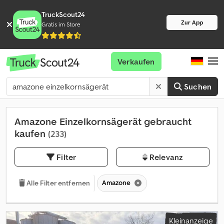
TruckScout24
Zur App
Gratis im Store
Verkaufen
Suchen
Amazone Einzelkornsägerät gebraucht
kaufen
(233)
Filter
Relevanz
Amazone
Alle Filter entfernen
Kleinanzeige