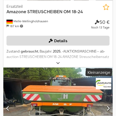
Ersatzteil
Amazone
STREUSCHEIBEN OM 18-24
50 €
Melle-Wellingholzhausen
187 km
Noch 13 Tage
Details
Zustand:
gebraucht
, Baujahr:
2025
, -AUKTIONSMASCHINE-- ab-
auction STREUSCHEIBEN OM 18-24 AMAZONE Streuscheibensatz
OM 18 - 24 Auf diese Maschine können Sie Online bieten Der
Startpreis beträgt 50.00 EUR excl. MwSt. Registrieren Sie sich
Kleinanzeige
kostenlos und bieten Sie mit. Hier geht es zur Auktion: ----- -----
Exciting Online Auction! Start bidding on NOW! Csdeyk I S Uopfx
Angorf ab-auction