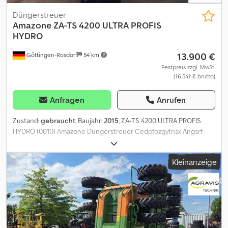
Düngerstreuer
Amazone
ZA-TS 4200 ULTRA PROFIS
HYDRO
13.900 €
Göttingen-Rosdorf
54 km
Festpreis zzgl. MwSt.
(16.541 € brutto)
Anfragen
Anrufen
Zustand:
gebraucht
, Baujahr:
2015
, ZA-TS 4200 ULTRA PROFIS
HYDRO (0010) Amazone Düngerstreuer Cedpfozgytnsx Angsrf
(0020) Streuwerk ZA-TS Hydro (0030) elektr.
Einleitsystemverstellung (0040) Behälteraufsatz L 4200 (0050)
Kleinanzeige
Abdeckrollplane L, mech. Bedienung (0060) Streuscheiben TS2
für 24-36 m (0070) Grundausrüstung ISOBUS (0080) AutoTS,
beidseitig für Streuwerk Hydro (0090) Roll- und
Abstellvorrichtung, schwenkbar (0100) Neigungssensor (0110)
Leermeldesensor