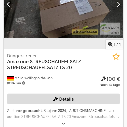
VNZ2948000 Pendelstützrad hinten DM 690 AS-Profil DOK.
CAYROS PENDEL- 0160 /DOPPELSTUETZRAD/ohne Stuetzrad
Abstreifer für Stützrad 0180 VNZ2441500 Schwenkadapter für
Stützrad 0190 VNZ2885000 Hydraulischer Packerarm für XMS
Vario Vorbereitung Beleuchtung
1
/
1
Düngerstreuer
Amazone
STREUSCHAUFELSATZ
STREUSCHAUFELSATZ TS 20
100 €
Melle-Wellingholzhausen
187 km
Noch 13 Tage
Details
Zustand:
gebraucht
, Baujahr:
2024
, -AUKTIONSMASCHINE-- ab-
auction STREUSCHAUFELSATZ TS 20 Amazone Streuschaufelsatz
TS 20 rechts und links Auf diese Maschine können Sie Online