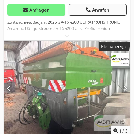
Anfragen
Anrufen
Zustand:
neu
, Baujahr:
2025
, ZA-TS 4200 ULTRA PROFIS TRONIC
Amazone Düngerstreuer ZA-TS 4200 Ultra Profis Tronic in
Serienausstattung Profis-Wiegesystem Einbauteile ZA-
Grundgerät Streuwerk ZA-TS Tronic m. elektrischem
Kleinanzeige
Einleitsystem, ohne ArgusTwin/WindControl Sicherheitsaufkleber
ZA-TS Bondioli-Pavesi Gelenkwelle m. Reibekupplung, 910mm
Behälteraufsatz L4200 Folie 4200 Schmutzfänger L und Leitern
LED-Beleuchtung nach hinten mech. betätigte Abdeckrollplane
L Codpfx Anjy E Aplsgerf Streuschaufelsatz TS20 rechts/links
Antrieb Tronic links/rechts m. AutoTS + FlowControl
Hauptscheibe links/rechts m. AutoTS Rohrschutzbügel L
Metallschutzprofil Roll- und Abstellvorrichtung
Leermeldesensoren
1
/
3