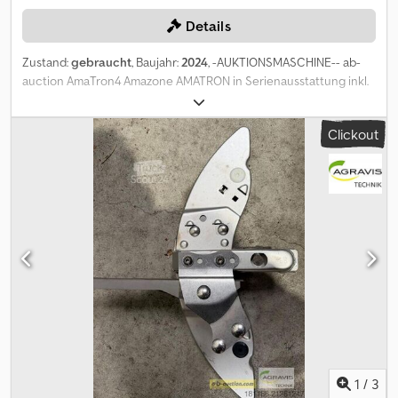
Details
Zustand:
gebraucht
, Baujahr:
2024
, -AUKTIONSMASCHINE-- ab-
auction AmaTron4 Amazone AMATRON in Serienausstattung inkl.
Signalkabel RAM-Halterung AT40030975 Auf diese Maschine
können Sie Online bieten Der Startpreis beträgt 490.00 EUR excl.
Clickout
MwSt. Registrieren Sie sich kostenlos und bieten Sie mit. Hier
geht es zur Auktion: ----- ----- Exciting Online Auction! Start
bidding on NOW! ab-auction Cedpfsyk I N Tsx Angsrf
1
/
3