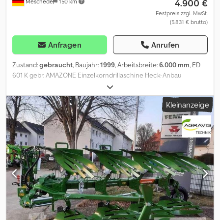
4.900 €
Meschede
150 km
Festpreis zzgl. MwSt.
(5.831 € brutto)
Anfragen
Anrufen
Zustand:
gebraucht
, Baujahr:
1999
, Arbeitsbreite:
6.000 mm
, ED
601 K gebr. AMAZONE Einzelkorndrillaschine Heck-Anbau
Arbeitsbreite: 6,0 mtr Klappvorrichtung hydraulisch
Beleuchtungsanlage Crsdpjzqpw Rsfx Angjf Warntafel Bereifung:
Kleinanzeige
31 x 15.5-15 Befüllschnecke Säaggregate mit Schleppscharen
Düngerschare als Schleppschare