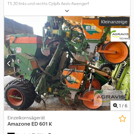
TS 20 links und rechts Cjdpfx Aeziv Awengerf
Kleinanzeige
1
/
6
Einzelkornsägerät
Amazone
ED 601 K