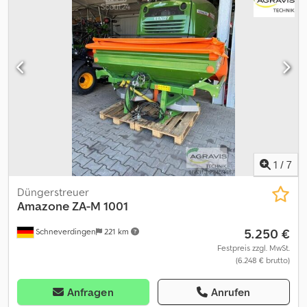
1
/
7
Düngerstreuer
Amazone
ZA-M 1001
5.250 €
Schneverdingen
221 km
Festpreis zzgl. MwSt.
(6.248 € brutto)
Anfragen
Anrufen