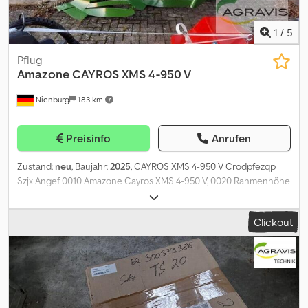
1
/
5
Pflug
Amazone
CAYROS XMS 4-950 V
Nienburg
183 km
Preisinfo
Anrufen
Zustand:
neu
, Baujahr:
2025
, CAYROS XMS 4-950 V Crodpfezqp
Szjx Angef 0010 Amazone Cayros XMS 4-950 V, 0020 Rahmenhöhe
82 cm, Scherbolzen 0030 COUNTRY-DE Länderspezifikation:
Deutschland 0040 LANG01-DE-DE Dokumentation in deutscher
Clickout
Sprache 0050 VNA2816000 Hydraulik ohne 0060
Rahmeneinschwenkung für XMS Vario 0070 VNPLUS0
Erweiterbares Rahmenrohr ( C-Plus Pflugkörper STU40 4x 0090
Schar 430 mit Wechselspitze 4x 0100 VNLB31S33
Unterlenkerachse Kat. 3 mit 0110 Schnellkuppelkugel für XM und
XMS Anlagenschoner 4x Einlegeblech C-Blade STU40 4x 0140