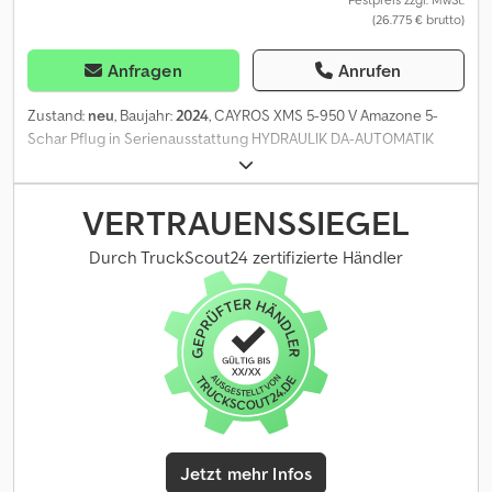
(26.775 € brutto)
Anfragen
Anrufen
Zustand:
neu
, Baujahr:
2024
, CAYROS XMS 5-950 V Amazone 5-
Schar Pflug in Serienausstattung HYDRAULIK DA-AUTOMATIK
XMS RAHMENEINSCHWENKUNG MIT SCHW.KOLBEN C-PLUS
PFLUGKOERPER WXL430 PAAR MIT LANGER ANLAGE Crsdpfx
Anew N Eibegef WECHSELSPITZENSCHAR WXM43 CAYROS PAAR
VERTRAUENSSIEGEL
SCHNEKLLKUPPELACHSE KAT 3 ZU XM UND XMS SCHULTERMASS
965 MM 36MM ANLAGENSCHONER CAYROS PAAR VORSCHÄLER
Durch TruckScout24 zertifizierte Händler
M0 RH82 RH90 ANLAGENSECH FÜR PFLUGKÖRPER ABSTREIFER
ZU PENDELRAD MB CAYROS BELEUCHTUNG VORBEREITUNG KIT
Jetzt mehr Infos