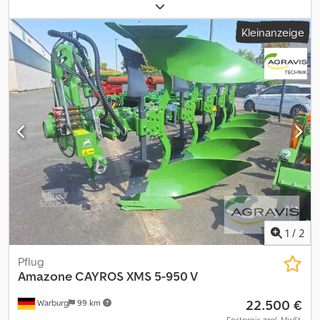
Grundmaschine Catros+ 7003-2TS (0030) starre Deichsel (0040)
gebremste Achse (0050) Druckl. Br. CA3 2TS 4-4.8T (0060)
Kleinanzeige
Unterlenkeranhängung Kat. 3 (0070) Rad 550/50-17 (0080)
Hydraulische Arbeitstiefenverstellung (0090) LED-Beleuchtung
für die Straßenfahrt (0100) Seitenleitblech rechts (0110)
Scheibenträgerfeld Catros+ Breite 7 m (0120) Scheibe 510 grob
gezackt (0150) HD-Lagerung für Walze (0160) Set Stützräder
(0170) Förderstrecke Zwischenfrucht (0180)
Förderstreckenadapter für 2TS-Maschinen (0190)
Typgenehmigung 40 km/h (EU) Cedpszmpdpofx Angsrf (0210)
Doppel-U-Profilwalze DUW 3501-580 (0220) Breite: 3,50 m (0230)
SN: DUW0003786 & DUW0003787 (0240) HD-Lagerungsset für
Walze
1
/
2
Pflug
Amazone
CAYROS XMS 5-950 V
22.500 €
Warburg
99 km
Festpreis zzgl. MwSt.