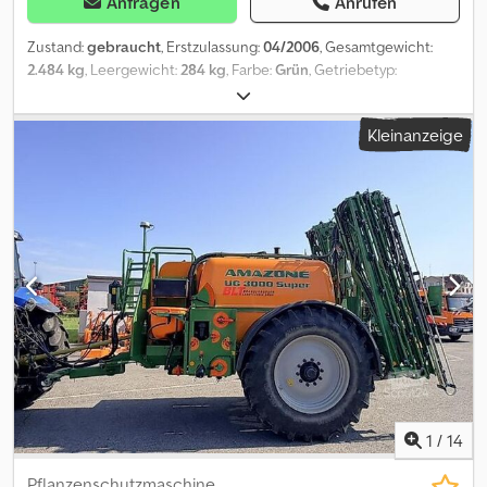
Anfragen
Anrufen
Zustand:
gebraucht
, Erstzulassung:
04/2006
, Gesamtgewicht:
2.484 kg
, Leergewicht:
284 kg
, Farbe:
Grün
, Getriebetyp:
Sonstige
, Emissionsklasse:
keine
, Baujahr:
2006
, maximales
Ladegewicht:
2.200 kg
, Federung:
Sonstige
, Fahrerkabine:
Kleinanzeige
Sonstige
, Amazone ZA-M 1200 Anbau/Kunstdünger Streuer *
Abdeckplane * Grundgewicht: 284 kg * max. Zuladung: 2.200 kg *
Baujahr 2006 * aus einem Nachlass steht dieser
Kunstdüngerstreuer zum Verkauf - bitte alle Daten den Bildern
entnehmen Crodpfx Aezr Irijngjf * Bild Nummer 14 ist die
Ausstattungsliste, wie der Streuer das Werk verlassen hat -
Verlauft wird der Umfang der auf den Bildern zu sehen ist!!
1
/
14
Pflanzenschutzmaschine