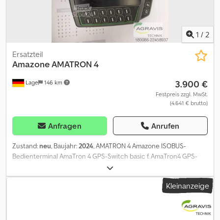
1
/
2
Ersatzteil
Amazone
AMATRON 4
3.900 €
Lage
146 km
Festpreis zzgl. MwSt.
(4.641 € brutto)
Anfragen
Anrufen
Zustand:
neu
, Baujahr:
2024
, AMATRON 4 Amazone ISOBUS-
Bedienterminal AmaTron 4 GPS-Switch basic f. AmaTron4 GPS-
Switch pro für AmaTron4 GPS-Maps&Doc f. AmaTron4 Crjdjzqpv
Hjpfx Angof
Kleinanzeige