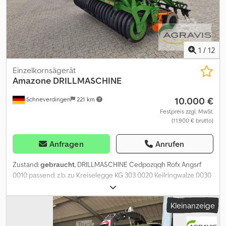
1
/
12
Einzelkornsägerät
Amazone
DRILLMASCHINE
10.000 €
Schneverdingen
221 km
Festpreis zzgl. MwSt.
(11.900 € brutto)
Anfragen
Anrufen
Zustand:
gebraucht
, DRILLMASCHINE Cedpozqqh Rofx Angsrf
0010 passend: z.b. zu Kreiselegge KG 303 0020 Keilringwalze 0030
Pneumatisch 0040 mech. Säwellenantrieb 0050 Podest 0060
Abdeckung 0070 Striegel 0080 Bedienung Amazone
Kleinanzeige