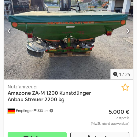
1
/
24
Nutzfahrzeug
Amazone
ZA-M 1200 Kunstdünger
Anbau Streuer 2200 kg
5.000 €
Empfingen
333 km
Festpreis
(MwSt. nicht ausweisbar)