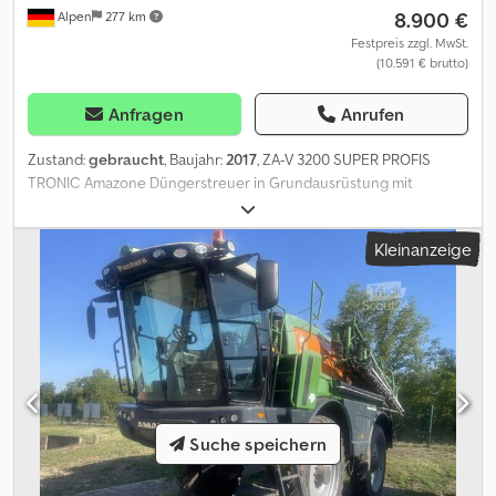
8.900 €
Alpen
277 km
Festpreis zzgl. MwSt.
(10.591 € brutto)
Anfragen
Anrufen
Zustand:
gebraucht
, Baujahr:
2017
, ZA-V 3200 SUPER PROFIS
TRONIC Amazone Düngerstreuer in Grundausrüstung mit
zusätzlich: Abdeckrollplane L, mechan. Betätigung
Streuschaufelsatz V-Set 2 (18-28m) Grenzstreusystem Limiter V+,
Kleinanzeige
rechts Roll- und Abstellvorrichtung, schwenkbar
Leermeldesensor Terminal-Paket AMATRON 3 Crsdpfx Anoy H S
Srogof Signalkabel 7-polig
Suche speichern