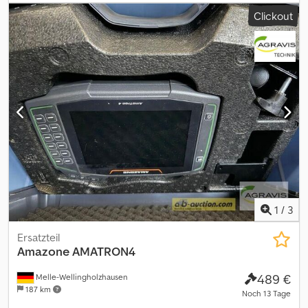
bieten Der Startpreis beträgt 100.00 EUR excl. MwSt. Registrieren
Clickout
Sie sich kostenlos und bieten Sie mit. Hier geht es zur Auktion: ---
-- ----- Exciting Online Auction! Start bidding on NOW! ab-auction
Codoycmu Sopfx Angsrf
1
/
3
Ersatzteil
Amazone
AMATRON4
489 €
Melle-Wellingholzhausen
187 km
Noch 13 Tage