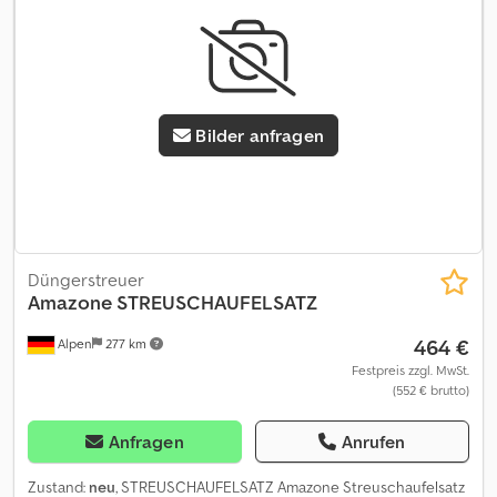
Bilder anfragen
Düngerstreuer
Amazone
STREUSCHAUFELSATZ
464 €
Alpen
277 km
Festpreis zzgl. MwSt.
(552 € brutto)
Anfragen
Anrufen
Zustand:
neu
, STREUSCHAUFELSATZ Amazone Streuschaufelsatz