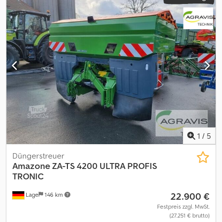
1
/
5
Düngerstreuer
Amazone
ZA-TS 4200 ULTRA PROFIS
TRONIC
22.900 €
Lage
146 km
Festpreis zzgl. MwSt.
(27.251 € brutto)