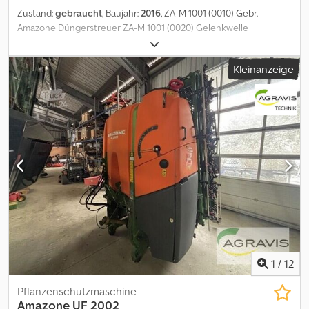
Zustand:
gebraucht
, Baujahr:
2016
, ZA-M 1001 (0010) Gebr.
Amazone Düngerstreuer ZA-M 1001 (0020) Gelenkwelle
Csdozqqc Uepfx Angjrf (0030) Limiter (0040) Streuscheibe (0050)
Dreiwegeeinheit (0060) Plane (0070) Sehr guter Zustand
Kleinanzeige
1
/
12
Pflanzenschutzmaschine
Amazone
UF 2002