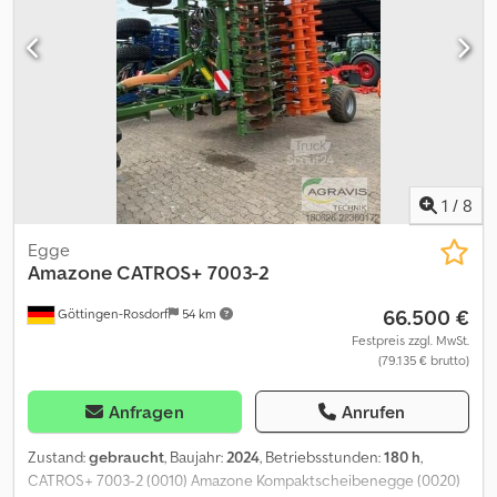
1
/
8
Egge
Amazone
CATROS+ 7003-2
66.500 €
Göttingen-Rosdorf
54 km
Festpreis zzgl. MwSt.
(79.135 € brutto)
Anfragen
Anrufen
Zustand:
gebraucht
, Baujahr:
2024
, Betriebsstunden:
180 h
,
CATROS+ 7003-2 (0010) Amazone Kompaktscheibenegge (0020)