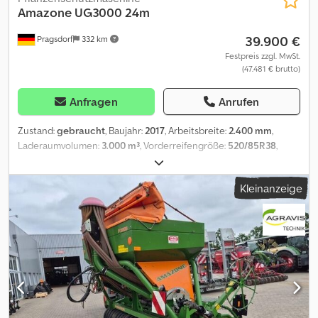
Amazone
UG3000 24m
39.900 €
Pragsdorf
332 km
Festpreis zzgl. MwSt.
(47.481 € brutto)
Anfragen
Anrufen
Zustand:
gebraucht
, Baujahr:
2017
, Arbeitsbreite:
2.400 mm
,
Laderaumvolumen:
3.000 m³
, Vorderreifengröße:
520/85R38
,
Ausstattung:
Druckluftbremse
, Bereifung (v):520/85R38,
Spurweite:185, Hydraulische Klappung, Teilbreiten (9x)_____7000
Kleinanzeige
ha, Zapfwellenantrieb, 3-fach Düsenträger,Bedienterminal
AMATRON 3, ISOBUS, GPS-EmpfängerBereifung 520/85 R38, Spur
1,85 m, mechanische Deichsellenkung,Lagerort:Kunde Crodpfx
Anozrrbusgof