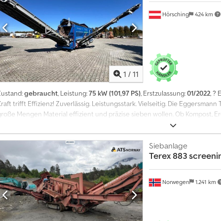
gut = Firmeninformationen = Für mehr Informationen:
Hörsching
424 km
1
/
11
Zustand:
gebraucht
, Leistung:
75 kW (101,97 PS)
, Erstzulassung:
01/2022
, ?
raft trifft Effizienz! Zuverlässig. Leistungsstark. Vielseitig. Die Eggersmann 
große Mengen Material effizient und präzise sieben wollen. Ob Kompost, Er
mobile Trommelsiebmaschine bringt Höchstleistung auf jedem Platz. Highli
mit 5,5 m Länge für hohen Durchsatz ? Leistungsstarker Motor ? niedriger 
Trommelwechsel ? flexibel je nach Siebbedarf ? Robustes Fahrwerk ? mobil
Siebanlage
Terex
883 screeni
Hydraulisch klappbares Austragsband ? effizienter Materialfluss ? Ideal f
Recycling ?? Holz- &amp Biomasseverarbeitung ?? Containerdienste &amp B
T60 wartet! Die Maschine ist in einem top gepflegten Zustand, sofort einsa
Norwegen
1.241 km
Chodpfxjwqqype Ac Aoa