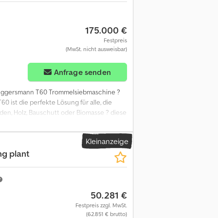
175.000 €
Festpreis
(MwSt. nicht ausweisbar)
Anfrage senden
 Eggersmann T60 Trommelsiebmaschine ?
T60 ist die perfekte Lösung für alle, die
den, Holz, Bauschutt oder Biomasse ? diese
ghts auf einen Blick: ? Große Siebtrommel
Verbrauch bei starker Leistung ? Einfacher
Kleinanzeige
 und einsatzbereit in Minuten ?
ng plant
ür: ?? Kompostieranlagen ?? Erdbau &amp
austoffhändler ? Jetzt zugreifen ? Ihre
tzbereit und steht zur Besichtigung bereit.
50.281 €
Festpreis zzgl. MwSt.
(62.851 € brutto)