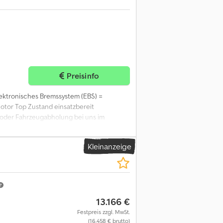
Preisinfo
lektronisches Bremssystem (EBS) =
otor Top Zustand einsatzbereit
 oder Fahrzeugabholung bei uns im
Autohaus kommen können bieten wir Ihnen
liefern wir Ihnen Ihr neues Fahrzeug
Kleinanzeige
Asha maximale Sicherheit und Bequemlichkeit
g Wir bieten Ihnen die Möglichkeit einer
hausbesuch Unser spezialisiertes Ankauf
 Ihnen Ihren neuen „Gebrauchten“
 mit zurüanzierung - Leasing Direkte
13.166 €
 ,Nutzfahrzeuge und Baumaschinen ITC
 über 400 Fahrzeuge am Lager Die
Festpreis zzgl. MwSt.
(16.458 € brutto)
 unverbindliche Beschreibungen und