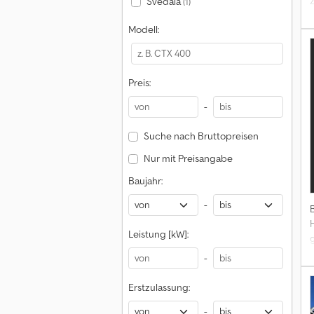
Svedala
(1)
Modell:
G
Preis:
-
Suche nach Bruttopreisen
Nur mit Preisangabe
Baujahr:
-
H
Leistung [kW]:
H
-
Erstzulassung:
a
-