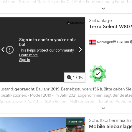
Fraktionen Grobsicht Galle 6-Zylinder Cat-Motor Fernbedienung Förderban
Lieferung Spezifikationen Svedala Arbrå: Kegelbrecher Seitenband Zuführk
D180GX Dieselgenerator: Modell 2024 180 kVa 144 kW 260 A Gewicht: 2330 k
haben eine 2019 McCloskey S80 Sortieranlage mit Svedala Arbrå Kegelbrec
Siebanlage
Terra Select
W80 V
Alles funktioniert einwandfrei und ist in gutem Zustand. Die Anlage hat ein
Preis ist für die gesamte Einheit, kann aber auch auf Wunsch aufgeteilt wer
1100 Eigengewicht: 19250 Kw: 98,1 CE: Ja Model: S80 soteringsverk m/ Sved
Norwegen
1.241 km
Weitere Informationen = CE-Kennzeichnung: ja Seriennummer: 7xxxx Chjdjz
Norway, um weitere Informationen zu erhalten.
1
/
15
Zustand:
gebraucht
, Baujahr:
2019
, Betriebsstunden:
156 h
, Bitte geben Si
Spezifikationen: - Modell 2019 - Im Jahr 2021 abgenommen, sagt der Besit
Cjdpeutdwwefx Ac Asha - Gute Reifen - Müll sortieren - Bereit zur Auslief
sortiert Abfälle. Gut geeignet zum Zerkleinern von Materialien, um Verunre
156 Stunden. Bereit zur Auslieferung. Betriebstunden: 156 Eigengewicht: 11
Informationen = Seriennummer: W09W80215K3T6xxxx Wenden Sie sich an A
Schuttsortiermaschi
Mobile Siebanlag
rhalten.