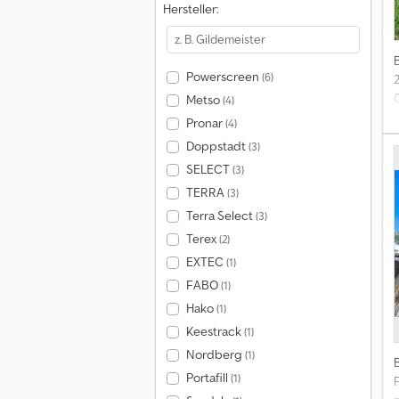
Hersteller:
Powerscreen
(6)
2
Metso
(4)
Pronar
(4)
Doppstadt
(3)
SELECT
(3)
TERRA
(3)
Terra Select
(3)
Terex
(2)
EXTEC
(1)
FABO
(1)
Hako
(1)
Keestrack
(1)
Nordberg
(1)
Portafill
(1)
P