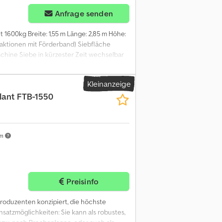
Anfrage senden
t 1600kg Breite: 1,55 m Länge: 2,85 m Höhe:
 Fraktionen mit Förderband) Siebfläche
chine Siebe in kürzester Zeit wechselbar
 und vieles mehr. Preis Kauf 17000€ + MwSt
rsx Ac Aoa Lieferung & Finanzierung
Kleinanzeige
lant
FTB-1550
km
Preisinfo
produzenten konzipiert, die höchste
insatzmöglichkeiten: Sie kann als robustes,