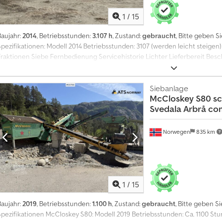
1
/
15
Baujahr:
2014
, Betriebsstunden:
3.107 h
, Zustand:
gebraucht
, Bitte geben 
Spezifikationen: Modell 2014 Betriebsstunden: 3107 (werden leicht steigen)
Fraktionen Siebe Fernbedienung Servicehistorie Lichter Lieferbereit Bes
Warrior 1400X Siebanlage aus dem Jahr 2014 zum Verkauf. Alles funktioniert
Betrieb. Die Betriebsstunden werden leicht ansteigen. Es handelt sich um e
62+ produziert. Produktives und effizientes Sieb. Lieferbereit. Betriebstun
Siebanlage
McCloskey
S80 sc
Chodpozf U Nnsfx Ac Aja Model: Warrior 1400X sikteverk = Weitere Informa
Svedala Arbrå co
Seriennummer: pid00133hdge688xxxx Wenden Sie sich an ATS Norway, um w
Norwegen
835 km
1
/
15
Baujahr:
2019
, Betriebsstunden:
1.100 h
, Zustand:
gebraucht
, Bitte geben 
Spezifikationen McCloskey S80: Modell 2019 Betriebsstunden: Ca. 1100 Stu