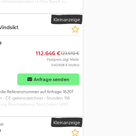
d Siebmaterialien Lichter Bereit zur
asten Bereit zur Lieferung Spezifikationen
g Bereit zur Lieferung Beschreibung: Wir
Kleinanzeige
her und Dieselgenerator zu verkaufen.
indsikt
e hohe Kapazität und produziert gut. Der
den. Bereit zur Lieferung. Betriebstunden:
ala Arbrå kon-knuser og Dieselaggregat =
f U Nbspfx Ac Aja Wenden Sie sich an ATS
112.646 €
123.510 €
Festpreis zzgl. MwSt.
(140.808 € brutto)
Anfrage senden
e die Referenznummer auf Anfrage: 16207
zer - CE-gekennzeichnet - Stunden: 156
erung. Beschreibung: Terra Select W80
inigungen wie Kunststoff zu entfernen. Nur
 Model: W80 Vindsikt = Weitere
Kleinanzeige
TS Norway, um weitere Informationen zu
ne
e