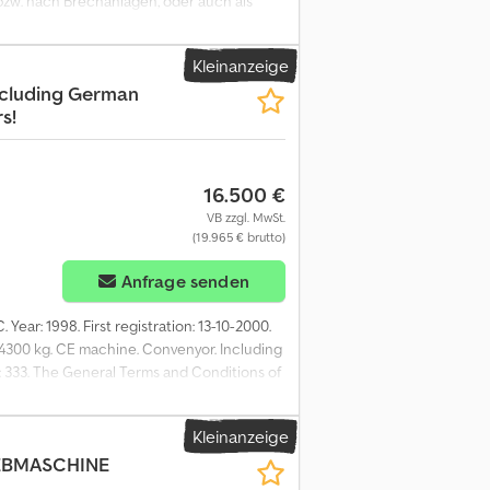
bzw. nach Brechanlagen, oder auch als
ABO Raupenmobilsiebe auch die härtesten
ktivität zu maximieren und gleichzeitig
Kleinanzeige
ebes: - Bunkerinhalt: 7 m³ Csdpfx
cluding German
ebflächengröße: 1530x4800 mm -
s!
 31.000 kg - Siebneigung einstellbar
16.500 €
VB zzgl. MwSt.
(19.965 € brutto)
Anfrage senden
C. Year: 1998. First registration: 13-10-2000.
2: 4300 kg. CE machine. Convenyor. Including
: 333. The General Terms and Conditions of
all agreements entered into by Heinhuis and
pplicability of the General Terms and
Kleinanzeige
 General Terms and Conditions. Our prices
EBMASCHINE
jahr: 1998 Farbe: Grün Antrieb: Rad
hnischer Zustand: gut Optischer Zustand: