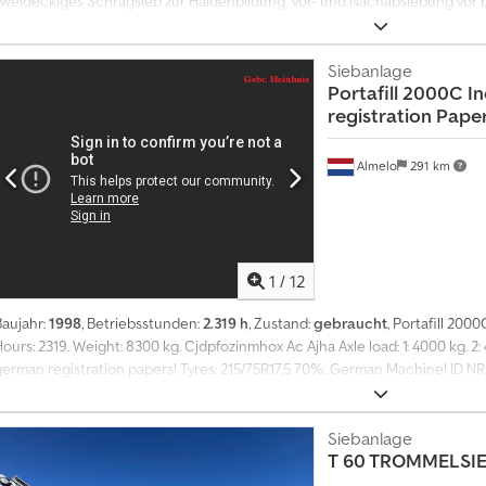
zweideckiges Schrägsieb zur Haldenbildung, Vor- und Nachabsiebung vor 
eigenständige Einheit betrieben werden. Aus diesem Grund können die F
Materialien trennen. FABO Mobile Scalper helfen unseren Kunden, die Produ
die Produktionskosten zu senken. - Technische Daten des raupenmobilen Si
Siebanlage
Portafill
2000C In
Acjzltmfs Aoha - Produktionskapazität: 220 – 400 Tonnen pro Stunde - Si
registration Paper
esamtleistung: 110 kVA - Siebmedien: Lochblech, Grizzly, Bofors - Gewicht:
zwischen 18–27°.
Almelo
291 km
1
/
12
Baujahr:
1998
, Betriebsstunden:
2.319 h
, Zustand:
gebraucht
, Portafill 2000
ours: 2319. Weight: 8300 kg. Cjdpfozinmhox Ac Ajha Axle load: 1: 4000 kg. 
german registration papers! Tyres: 215/75R17,5 70%. German Machine! ID NR
einhuis are applicable to all adverts, offers and quotations by Heinhuis, 
the negotiations preceding them. By any form of response you accept the a
Conditions of Heinhuis and you declare that you have taken note of these
Siebanlage
T 60 TROMMELSI
re export netto prices. = Weitere Informationen = Kraftstofftyp: Diesel Bau
Leergewicht: 8.300 kg CE-Kennzeichnung: ja Allgemeiner Zustand: gut Tec