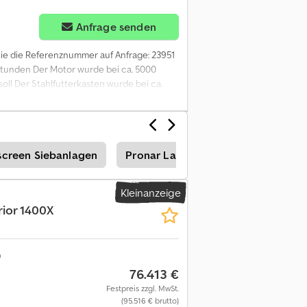
Anfrage senden
 Sie die Referenznummer auf Anfrage: 23951
rstunden Der Motor wurde bei ca. 5000
oll Der Stahlfutterkasten wurde bei ca.
gewicht: 1 Year controlled: Ja Engine
mationen = Wenden Sie sich an ATS Norway,
creen Siebanlagen
Pronar Landmaschinen
Kleinanzeige
ior 1400X
76.413 €
Festpreis zzgl. MwSt.
(95.516 € brutto)