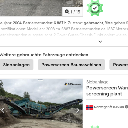
1
/
15
Baujahr:
2004
, Betriebsstunden:
6.887 h
, Zustand:
gebraucht
, Bitte geben
Spezifikationen: Modelljahr 2008 ca. 6887 Betriebsstunden ca. 1887 Moto
Betriebsstunden ausgetauscht. 2 Cover Gutes Chassis Funktioniert wie es s
5950 Stunden gewechselt. Bereit zur Lieferung Betriebstunden: 6887 Eigen
hours: 5000 Model: 883 sikteverk Chjdpfxezn E Iye Ac Asa = Weitere Infor
um weitere Informationen zu erhalten.
Weitere gebrauchte Fahrzeuge entdecken
Siebanlagen
Powerscreen Baumaschinen
Powers
Siebanlage
Powerscreen
Warr
screening plant
Norwegen
835 km