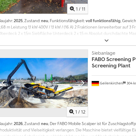
1
/
11
Baujahr:
2025
, Zustand:
neu
, Funktionsfähigkeit:
voll funktionsfähig
, Gewich
,68 m Leistung 1,1 kW 400V / 1,1 kW / (16 A) 2 Fraktionen (erweiterbar auf 3
Oberdeck 2 x 1,5m Siebfläche Unterdeck 2 x 1,5 m Absolut durchdachte Mas
Geeignet für Hackschnitzel, Mutterboden, Bauschutt, Fräßgut, Humus, Sand
Preis miete 150€ pro Tag ab 5 Tage Versicherung 15€ pro Tag Chjdpfsy R Nb
möglich MwSt ist ausweisbar
Siebanlage
FABO Screening P
Screening Plant
Geilenkirchen
304 
1
/
12
Baujahr:
2026
, Zustand:
neu
, Der FABO Mobile Scalper ist für Zuschlagstoff
roduktivität und Vielseitigkeit verlangen. Die Maschine bietet vielfältige E