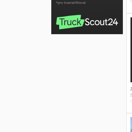
*pro Inserat/Monat
e