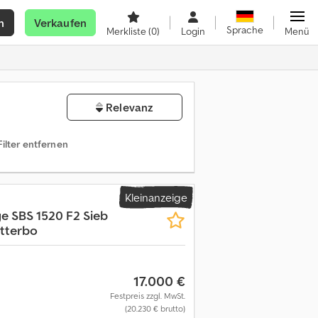
n
Verkaufen
Sprache
Merkliste
(0)
Login
Menü
Relevanz
Filter entfernen
Kleinanzeige
ge
SBS 1520 F2 Sieb
utterbo
17.000 €
Festpreis zzgl. MwSt.
(20.230 € brutto)