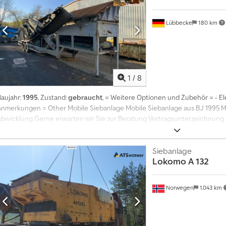
Lübbecke
180 km
1
/
8
Baujahr:
1995
, Zustand:
gebraucht
, = Weitere Optionen und Zubehör = - E
Anmerkungen = Other Mobile Siebanlage Mobile Siebanlage aus BJ 1995 M
Abwicklung Gerne erwarten wir Sie zur Beratung Vertragsunterzeichnung
Autohaus. Bitte vereinbaren Sie einen Termin Wenn Sie nicht zu uns ins 
die komplette Abwicklung per Telefon/E-Mail/WhatsApp/Fax an Auf Wunsch 
direkt vor Ihre Tür Das bedeutet für Sie bester Preis Codoxt Tk Hjpfx Ac 
Siebanlage
Lokomo
A 132
beim ahlungnahme Sehr gerne nehmen wir Ihren Gebrauchtwagen in Zahlun
digitalen Fahrzeugbewertung anhand Ihrer Fahrzeugbilder auch ohne Auto
Team bietet Ihnen einen garantierten Höchstpreis Auf Wunsch liefern wir
Norwegen
1.043 km
deutschlandweit direkt vor die Haustür und nehmen Ihren Gebrauchtwagen
Zusage und Altkreditablösung Ihr spezieller Partner für PKW Transporter
Gmbh & Co KG Siemensstaße:7 32312 Lübbecke ( Industriegebiet ) Ständig
gemachten Angaben in Anzeigen Internet Preisschildern und Bildern sind