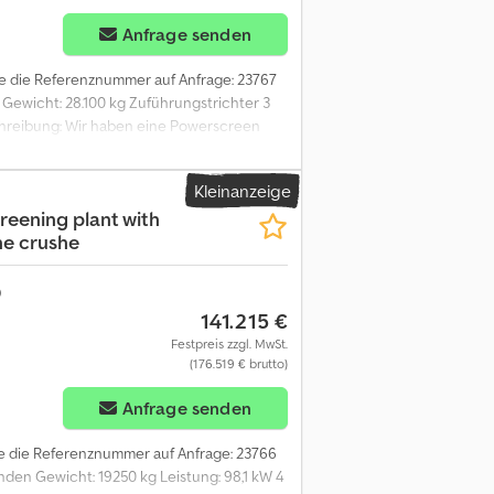
Anfrage senden
Sie die Referenznummer auf Anfrage: 23767
 Gewicht: 28.100 kg Zuführungstrichter 3
chreibung: Wir haben eine Powerscreen
 wie es sollte und ist im wöchentlichen
in 3-Fraktionen-Sieb, das 0-22, 22-64 und
Kleinanzeige
den: 3107 Eigengewicht: 28100 CE: Ja
reening plant with
tionen = CE-Kennzeichnung: ja
ne crushe
eitere Informationen zu erhalten.
141.215 €
Festpreis zzgl. MwSt.
(176.519 € brutto)
Anfrage senden
Sie die Referenznummer auf Anfrage: 23766
nden Gewicht: 19250 kg Leistung: 98,1 kW 4