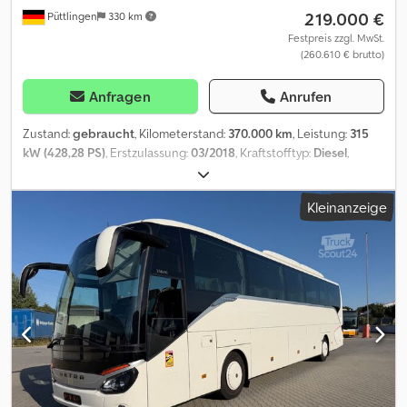
219.000 €
Püttlingen
330 km
Festpreis zzgl. MwSt.
(260.610 € brutto)
Anfragen
Anrufen
Zustand:
gebraucht
, Kilometerstand:
370.000 km
, Leistung:
315
kW (428,28 PS)
, Erstzulassung:
03/2018
, Kraftstofftyp:
Diesel
,
Anzahl der Sitzplätze:
51
, Getriebetyp:
Automatisch
,
Emissionsklasse:
Euro6
, Farbe:
Weiß
, Bremsen:
Retarder
,
Kleinanzeige
Ausstattung:
ABS, Elektronisches Stabilitätsprogramm (ESP),
Klimaanlage, Navigationssystem, Standheizung, Toilette
, Setra
S 516 HD Guter Zustand * MB-Motor 315 kW Euro6 * MB
PowerShift-Getriebe * ABA Notbremsassistent * ART
Abstandsregeltempomat * Spurhalteassistent * Attention Assist *
ESP, ABS, ASR * Retarder * Klimaautomatik * Standheizung
vorwählbar * 48 + 2 +1 Sitze * Schlafsitze rück- / seitwärts
verstellbar in Teilleder mit Tischen, Netzen, Fußrasten, Armlehnen,
Gurten und Kopfstützen * Begleitersitz verstellbar * Boden in
Holzoptik * Kühlschrank * WC mit Waschbecken, Frostschutz-
Heizung * Service-Sets mit Düsenbelüftung, Leseleuchten *