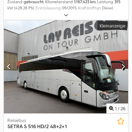
Zustand:
gebraucht
, Kilometerstand:
1.167.423 km
, Leistung:
315
kW (428,28 PS)
, Erstzulassung:
09/2015
, Kraftstofftyp:
Diesel
,
Anzahl der Sitzplätze:
54
, Getriebetyp:
Automatisch
,
Emissionsklasse:
Euro6
, Farbe:
Weiß
, Bremsen:
Retarder
,
Kleinanzeige
Ausstattung:
ABS, Elektronisches Stabilitätsprogramm (ESP),
Klimaanlage, Navigationssystem, Standheizung, Toilette
, *
Setra S 516 HD * 2 - Achser - 13 Meter * Fahrzeug 2-fach
verfügbar * Seitenscheiben getönt Dcedpfjzp Azgjx Akwsk *
Vorhänge * Klimaanlage / Klimaautomatik *
Fahrerplatzklimatisierung * WC mit Waschraum * Videoanlage mit
Flachbildschirmen * Videoüberwachung Mitteleinstieg und Heck
* Überwachungsmonitor für Fahrer * 51+ 2 Schlafsessel + 1 Fahrer
* TÜV / AU auf Wunsch neu * Irrtum und Zwischenverkauf
vorbehalten
1
/
26
Reisebus
SETRA
S 516 HD/2 48+2+1