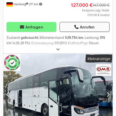
127.000 €
Hamburg
271 km
147.000 €
Festpreis zzgl. MwSt.
(151.130 € brutto)
Anfragen
Anrufen
Zustand:
gebraucht
, Kilometerstand:
529.754 km
, Leistung:
315
kW (428,28 PS)
, Erstzulassung:
07/2013
, Kraftstofftyp:
Diesel
,
Anzahl der Sitzplätze:
46
, Getriebetyp:
Automatisch
, nächste
Prüfung (TÜV):
09/2026
, Emissionsklasse:
Euro6
, Farbe:
Weiß
,
Kleinanzeige
Bremsen:
Retarder
, Baujahr:
2013
, Ausstattung:
ABS,
Elektronisches Stabilitätsprogramm (ESP), Klimaanlage,
Navigationssystem, Standheizung, Toilette
, Setra 516 HD/3 aus 1.
Hand Fahrzeug. 46 SchlafSitze, Automatik, Vollausstattung,
Klimaanlage, Euro6. Netto-Preis: 147.000¤ vom Optischen und
Technischen Zustand überzeugen Sie sich selbst vor Ort. Wir
unterstützen Sie beim Export Originale Datenbestätigung zur
Länder-Homolagation, Lieferantenerklärung, Erstellung der
Ausfuhrpapiere, Zollkennzeichen wenn erforderlich Dsdpfx Aozb
Ar Dskwsck -eine Besichtigung und Probefahrt ist jederzeit, auch
am Wochenende, nach telefonischer Absprache möglich !