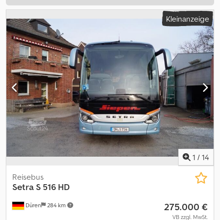
Kleinanzeige
1
/
14
Reisebus
Setra
S 516 HD
275.000 €
Düren
284 km
VB zzgl. MwSt.