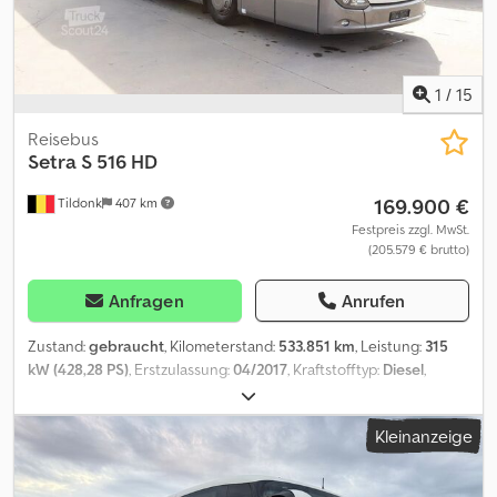
Dcsdpfx Akezfqbtewek
1
/
15
Reisebus
Setra
S 516 HD
169.900 €
Tildonk
407 km
Festpreis zzgl. MwSt.
(205.579 € brutto)
Anfragen
Anrufen
Zustand:
gebraucht
, Kilometerstand:
533.851 km
, Leistung:
315
kW (428,28 PS)
, Erstzulassung:
04/2017
, Kraftstofftyp:
Diesel
,
Anzahl der Sitzplätze:
56
, Getriebetyp:
Automatisch
,
Emissionsklasse:
Euro6
, Farbe:
Sonstige
, Bremsen:
Retarder
,
Kleinanzeige
Baujahr:
2017
, Ausstattung:
ABS, Klimaanlage,
Navigationssystem, Tempomat
, = Weitere Optionen und
Zubehör = Sonstige - Kühlschrank vorne - Toilette - Webasto