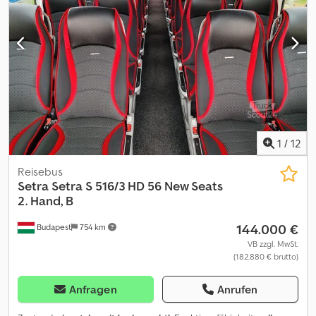
Klimaautomatik * Fahrerplatzklimatisierung * WC mit Waschraum
* Videoanlage mit Flachbildschirmen * Videoüberwachung
Mitteleinstieg und Heck Dcodpezp Azmsfx Akwok *
Überwachungsmonitor für Fahrer * 51+ 2 Schlafsessel + 1 Fahrer *
TÜV / AU auf Wunsch neu * Irrtum und Zwischenverkauf
vorbehalten
1
/
12
Reisebus
Setra
Setra S 516/3 HD 56 New Seats
2. Hand, B
144.000 €
Budapest
754 km
VB zzgl. MwSt.
(182.880 € brutto)
Anfragen
Anrufen