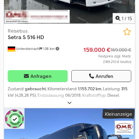
Inzahlungnahme und Fahrzeugüberführung auf Anfrage
Besuchen sie unsere Facebook seite. /
1
/
15
Reisebus
Setra
S 516 HD
159.000 €
Untersteinach
138 km
169.000 €
Festpreis zzgl. MwSt.
(189.210 € brutto)
Anfragen
Anrufen
Zustand:
gebraucht
, Kilometerstand:
1.155.702 km
, Leistung:
315
kW (428,28 PS)
, Erstzulassung:
06/2018
, Kraftstofftyp:
Diesel
,
Getriebetyp:
Automatisch
, Emissionsklasse:
Euro6
, Farbe:
Weiß
,
Bremsen:
Retarder
, Baujahr:
2018
, Ausstattung:
ABS,
Kleinanzeige
Anhängerkupplung, Elektronisches Stabilitätsprogramm (ESP),
Klimaanlage, Nebelscheinwerfer, Servolenkung, Tempomat,
Traktionskontrolle, Wegfahrsperre, Zentralverriegelung
, =
Weitere Optionen und Zubehör = - Elektrisch verstellbare