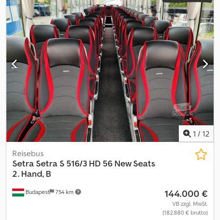
Klimaanlage, Navigationssystem, Standheizung, Toilette
, *
Setra S 516 HD * 2 - Achser - 13 Meter * Fahrzeug 2-fach
verfügbar * Seitenscheiben getönt * Vorhänge * Klimaanlage /
Klimaautomatik * Fahrerplatzklimatisierung * WC mit Waschraum
* Videoanlage mit Flachbildschirmen * Videoüberwachung
Mitteleinstieg und Heck * Überwachungsmonitor für Fahrer * 51+
2 Schlafsessel + 1 Fahrer * TÜV / AU auf Wunsch neu Dodpfezp
Azmex Ahmskr * Irrtum und Zwischenverkauf vorbehalten
1
/
12
Reisebus
Setra
Setra S 516/3 HD 56 New Seats
2. Hand, B
144.000 €
Budapest
754 km
VB zzgl. MwSt.
(182.880 € brutto)