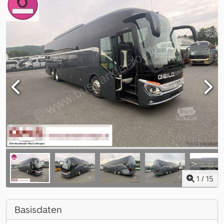
1
/
15
Basisdaten