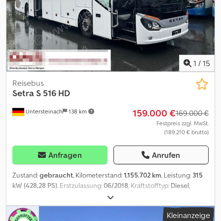
Ausfuhrpapiere, Zollkennzeichen wenn erforderlich -eine
Besichtigung und Probefahrt ist jederzeit, auch am Wochenende,
nach telefonischer Absprache möglich ! Inzahlungnahme und
Fahrzeugüberführung auf Anfrage Dkodjzb Ar Djpfx Ahmsr
Besuchen sie unsere Facebook seite. /
1
/
15
Reisebus
Setra
S 516 HD
159.000 €
Untersteinach
138 km
169.000 €
Festpreis zzgl. MwSt.
(189.210 € brutto)
Anfragen
Anrufen
Zustand:
gebraucht
, Kilometerstand:
1.155.702 km
, Leistung:
315
kW (428,28 PS)
, Erstzulassung:
06/2018
, Kraftstofftyp:
Diesel
,
Getriebetyp:
Automatisch
, Emissionsklasse:
Euro6
, Farbe:
Weiß
,
Bremsen:
Retarder
, Baujahr:
2018
, Ausstattung:
ABS,
Kleinanzeige
Anhängerkupplung, Elektronisches Stabilitätsprogramm (ESP),