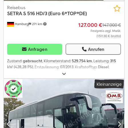
Reisebus
SETRA
S 516 HD/3 (Euro 6*TOP*DE)
127.000 €
Hamburg
271 km
147.000 €
Festpreis zzgl. MwSt.
(151.130 € brutto)
Anfragen
Anrufen
Zustand:
gebraucht
, Kilometerstand:
529.754 km
, Leistung:
315
kW (428,28 PS)
, Erstzulassung:
07/2013
, Kraftstofftyp:
Diesel
,
Anzahl der Sitzplätze:
46
, Getriebetyp:
Automatisch
, nächste
Prüfung (TÜV):
09/2026
, Emissionsklasse:
Euro6
, Farbe:
Weiß
,
Kleinanzeige
Bremsen:
Retarder
, Baujahr:
2013
, Ausstattung:
ABS,
Elektronisches Stabilitätsprogramm (ESP), Klimaanlage,
Navigationssystem, Standheizung, Toilette
, Setra 516 HD/3 aus 1.
Hand Fahrzeug. 46 SchlafSitze, Automatik, Vollausstattung,
Klimaanlage, Euro6. Netto-Preis: 147.000¤ vom Optischen und
Technischen Zustand überzeugen Sie sich selbst vor Ort. Wir
unterstützen Sie beim Export Originale Datenbestätigung zur
Länder-Homolagation, Lieferantenerklärung, Erstellung der