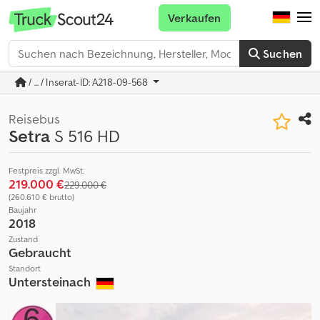
Verkaufen
Suchen
/ ... / Inserat-ID: A218-09-568
Reisebus
Setra
S 516 HD
Festpreis zzgl. MwSt.
219.000 €
229.000 €
(260.610 € brutto)
Baujahr
2018
Zustand
Gebraucht
Standort
Untersteinach