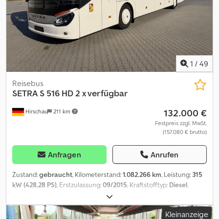
* TÜV / AU auf Wunsch neu * Irrtum und Zwischenverkauf
vorbehalten
1
/
49
Reisebus
SETRA
S 516 HD 2 x verfügbar
132.000 €
Hirschau
211 km
Festpreis zzgl. MwSt.
(157.080 € brutto)
Anfragen
Anrufen
Zustand:
gebraucht
, Kilometerstand:
1.082.266 km
, Leistung:
315
kW (428,28 PS)
, Erstzulassung:
09/2015
, Kraftstofftyp:
Diesel
,
Anzahl der Sitzplätze:
54
, Getriebetyp:
Automatisch
,
Emissionsklasse:
Euro6
, Farbe:
Weiß
, Bremsen:
Retarder
,
Kleinanzeige
Ausstattung:
ABS, Elektronisches Stabilitätsprogramm (ESP),