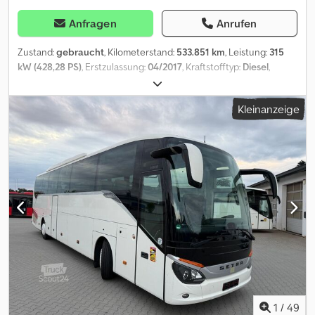
Anfragen
Anrufen
Zustand:
gebraucht
, Kilometerstand:
533.851 km
, Leistung:
315
kW (428,28 PS)
, Erstzulassung:
04/2017
, Kraftstofftyp:
Diesel
,
Anzahl der Sitzplätze:
56
, Getriebetyp:
Automatisch
,
Emissionsklasse:
Euro6
, Farbe:
Sonstige
, Bremsen:
Retarder
,
Kleinanzeige
Baujahr:
2017
, Ausstattung:
ABS, Klimaanlage,
Navigationssystem, Tempomat
, = Weitere Optionen und
Zubehör = Sonstige - Kühlschrank vorne - Toilette - Webasto
Sonstiges - DVD - Klimaanlage = Weitere Informationen = Höhe:
380 cm Schäden: keines = Firmeninformationen = Dkedoyy Sl
Sepfx Ahmer Wir sind ein internationales Unternehmen mit Sitz in
Belgien, in der Umgebung von Brüssel (+/-20 km,). Belgian Bus
Sales ist Ihr idealer Partner für den An- und Verkauf von
Gebrauchtbussen und verfügt über einen umfangreichen
Parkplatz, der als Ausstellungsfläche dient. Wir haben stets
zahlreiche Busse aller Marken, Kapazitäten, Modelle und in jedem
Preisniveau auf Lager. Wir können für Sie den richtigen
Touristen-, Schul- oder Linienbus finden, der auf Ihre Bedürfnisse
bzw. Ihr Budget abgestimmt ist. Alle Angaben ohne Gewähr.
1
/
49