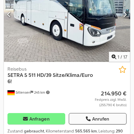
1
/
17
Reisebus
SETRA
S 511 HD/39 Sitze/Klima/Euro
6!
214.950 €
Sittensen
245 km
Festpreis zzgl. MwSt.
(255.790 € brutto)
Anfragen
Anrufen
Zustand:
gebraucht
, Kilometerstand:
565.565 km
, Leistung:
290