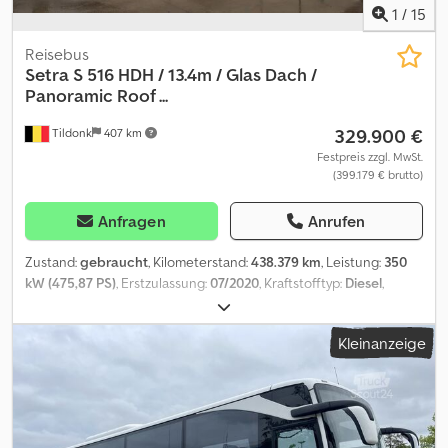
1
/
15
Reisebus
Setra
S 516 HDH / 13.4m / Glas Dach /
Panoramic Roof ...
329.900 €
Tildonk
407 km
Festpreis zzgl. MwSt.
(399.179 € brutto)
Anfragen
Anrufen
Zustand:
gebraucht
, Kilometerstand:
438.379 km
, Leistung:
350
kW (475,87 PS)
, Erstzulassung:
07/2020
, Kraftstofftyp:
Diesel
,
Anzahl der Sitzplätze:
52
, Getriebetyp:
Automatisch
,
Emissionsklasse:
Euro6
, Farbe:
Sonstige
, Bremsen:
Retarder
,
Kleinanzeige
Baujahr:
2020
, Ausstattung:
ABS, Klimaanlage,
Navigationssystem, Tempomat
, = Weitere Optionen und
Zubehör = Sonstige - Kühlschrank vorne Crsdpfxoxx Sbhj Aggjf -
Schlafkabine - Toilette - USB connections - Webasto Sonstiges -
DVD - Klimaanlage = Weitere Informationen = Höhe: 390 cm