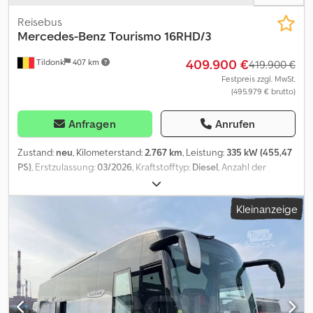
Reisebus
Mercedes-Benz
Tourismo 16RHD/3
409.900 €
Tildonk
407 km
419.900 €
Festpreis zzgl. MwSt.
(495.979 € brutto)
Anfragen
Anrufen
Zustand:
neu
, Kilometerstand:
2.767 km
, Leistung:
335 kW (455,47
PS)
, Erstzulassung:
03/2026
, Kraftstofftyp:
Diesel
, Anzahl der
Sitzplätze:
56
, Getriebetyp:
Automatisch
, Emissionsklasse:
Euro6
,
Farbe:
Sonstige
, Bremsen:
Retarder
, Baujahr:
2026
, Ausstattung:
Kleinanzeige
ABS, Klimaanlage, Tempomat
, = Weitere Optionen und Zubehör
= Sonstige - Kühlschrank vorne - Toilette - USB connections -
Webasto Sonstiges - DVD - Klimaanlage = Weitere Informationen
= Höhe: 370 cm Credeyzn E Dopfx Aggjf Schäden: keines =
Firmeninformationen = Wir sind ein internationales Unternehmen
mit Sitz in Belgien, in der Umgebung von Brüssel (+/-20 km,).
Belgian Bus Sales ist Ihr idealer Partner für den An- und Verkauf