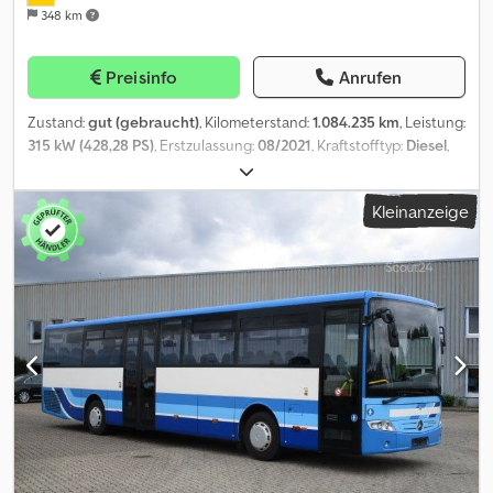
348 km
Preisinfo
Anrufen
Zustand:
gut (gebraucht)
, Kilometerstand:
1.084.235 km
, Leistung:
315 kW (428,28 PS)
, Erstzulassung:
08/2021
, Kraftstofftyp:
Diesel
,
Anzahl der Sitzplätze:
57
, Getriebetyp:
Automatisch
, Achsen-
Konfiguration:
2 Achsen
, Emissionsklasse:
Euro6
, Farbe:
Weiß
,
Kleinanzeige
Bremsen:
Retarder
, Ausstattung:
ABS, Bordcomputer,
Klimaanlage, Navigationssystem, Standheizung, Tempomat,
Toilette, Zentralverriegelung
, Mercedes-Benz Tourismo 16/2 RHD,
EZ: 20.08.2021, Mercedes-Motor 435 PS Euro6, 1.084.235 km,
Automatik-Getriebe, 55+1+1 Schlafsitze mit Sicherheitsgurte,
Klima, WC, DVD+TV, Retarder, Tempomat, ABS, ASR, Radio,
Navigationssystem, Leselampen, Mikrofon, Hebe- und Senkanlage,
Gepäckablage, Klapptische, Gepäcknetze, Fussrasten, Vorhänge,
Kühlschrank, Düsenbelüftung, Standheizung, 2x Dachluken,
Doppelverglasung, Zentralverriegelung, Fahrersitz Grammer 3-
Punktesystem, Sonnenrollo elektrisch, Fahrer-Fensterheber
elektrisch, Aussenspiegel elektrisch verstellbar und beheizbar,
Strom-Konverter 220V (Kert), Rückfahrkamera, Ad-Blue-Tank,