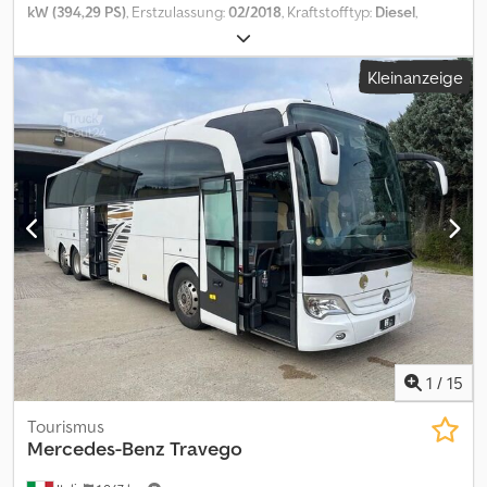
kW (394,29 PS)
, Erstzulassung:
02/2018
, Kraftstofftyp:
Diesel
,
Anzahl der Sitzplätze:
39
, Getriebetyp:
Automatisch
, nächste
Prüfung (TÜV):
08/2026
, Emissionsklasse:
Euro6
, Bremsen:
Kleinanzeige
Retarder
, Ausstattung:
ABS, Bordküche, Elektronisches
Stabilitätsprogramm (ESP), Klimaanlage, Navigationssystem,
Standheizung, Toilette
, grüne Umweltplakette, Euro 6 Motor,
Getriebetyp Automatik, Servolenkung, ABS, ASR, Hebe- u.
Senkanlage, Zentralverriegelung, Retarder, Tempomat, digitaler
Tachograf, Klimaanlage, Zusatzheizung, Lautsprecher, Mikrofon,
Kühlschrank, Stereoanlage mit Radio, USB-Anschluss, DVD-Player,
Videoanlage mit 2x Monitor, Navigationssystem, Mittel-Toilette,
Bordküche, Anzahl der Sitzplätze: 36+2+1, Schlafsitze rückwärts u.
seitwärts verstellbar, Düsenbelüftung, Leselampen, Service-Ruf,
Fußstützen, Klapptische, Becherhalter, Gepäcknetze,
Dachgepäckablage, Doppelverglasung, Gardinen, Lufttür vorne,
Lufttür hinten, Skikorbhalterung, Sicherheitsgurte, Kopfstützen,
2x Dachluke, Kofferraum, Außenspiegel heizbar, Außenspiegel
1
/
15
elektr. verstellbar Crsdpfxey A A Ivj Aggef
Tourismus
Mercedes-Benz
Travego