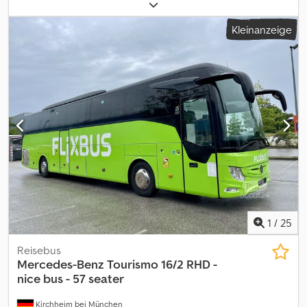
Anzahl der Sitzplätze:
55
, Getriebetyp:
mechanisch
, Achsen-
Konfiguration:
2 Achsen
, Emissionsklasse:
Euro5
, Farbe:
Weiß
,
Kleinanzeige
Bremsen:
Retarder
, Ausstattung:
ABS, Bordcomputer,
Klimaanlage, Standheizung, Tempomat, Zentralverriegelung
,
Mercedes-Benz Tourismo 15 RHD, EZ: 04.02.2011, Mercedes-Motor
408 PS Euro5, 825.580 km, 6-Gang-Schaltgetriebe, 53+1+1
Schlafsitze mit Sicherheitsgurte, Klima, DVD+TV, Retarder,
Tempomat, ABS, ASR, Radio, Leselampen, Mikrofon, Hebe- und
Senkanlage, Gepäckablage, Klapptische, Fussrasten, Vorhänge,
Kühlschrank, Düsenbelüftung, Standheizung, 2x Dachluken,
Doppelverglasung, Zentralverriegelung, Fahrersitz Grammer 3-
Punktesystem, Sonnenrollo elektrisch, Fahrer-Fensterheber
elektrisch, Aussenspiegel elektrisch verstellbar und beheizbar,
Rückfahrkamera, Alufelgen. Crodpfx Ajzi Hgmjggof
1
/
25
Reisebus
Mercedes-Benz
Tourismo 16/2 RHD -
nice bus - 57 seater
Kirchheim bei München