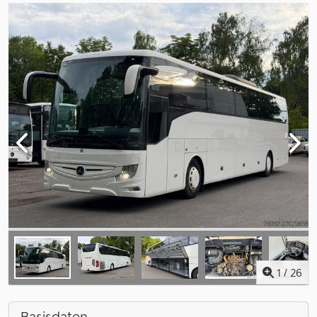
1
/
26
Basisdaten