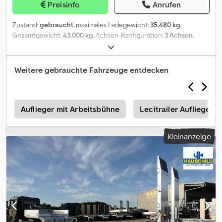
Preisinfo
Anrufen
Zustand:
gebraucht
, maximales Ladegewicht:
35.480 kg
,
Gesamtgewicht:
43.000 kg
, Achsen-Konfiguration:
3 Achsen
,
Erstzulassung:
05/2026
, nächste Prüfung (TÜV):
05/2027
,
Ausstattung:
ABS
, Auszug Ausstattung Fahrgestell:
Schweißkonstruktion aus hochwertigen Stahlprofilen mit
Weitere gebrauchte Fahrzeuge entdecken
durchgestoßenen Profil-Querträgern, ausgelegt für hohe
Punktbelastung. Unterfahrnase Breite ca. 700 mm, Außenrahmen
als UNP-Profil, Scheuerplatte ca. 8mm, Halshöhe vorn ca. 130 mm
Zugeinrichtung: 2 Zoll-Königzapfen Unterfahrschutz:
e
Auflieger mit Arbeitsbühne
Lecitrailer Auflieger 
geschraubte Ausführung, gemäß EG Seitenanfahrschutz: gemäß
EG, aus Aluminiumprofilen, eloxiert Sattelstützen: 2 x 12 t
Kleinanzeige
Sattelstützen mit Ausgleichsfuß und Einseitenbedienung in FR
rechts Achsen: 3 x 9 t Luftfederachsaggregat, Scheibenbremsen
22.5? Gesamthub ca. 180 mm, Hub- und Senkvorrichtung über
Drehschieberventil Bremsanlage: Zweileitungs-
Druckluftbremsanlage gemäß EG mit EBS und RSS, automatische
lastabhängige Regelung, Federspeicherzylinder als
Feststellbremse, vertauschgesicherte Kupplungsköpfe fest am
Stirnträger montiert, ohne Verbindungsleitung zum Motorwagen