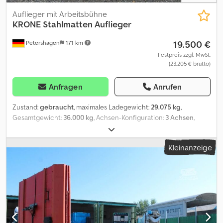
Auflieger mit Arbeitsbühne
KRONE
Stahlmatten Auflieger
19.500 €
Petershagen
171 km
Festpreis zzgl. MwSt.
(23.205 € brutto)
Anfragen
Anrufen
Zustand:
gebraucht
, maximales Ladegewicht:
29.075 kg
,
Gesamtgewicht:
36.000 kg
, Achsen-Konfiguration:
3 Achsen
,
Erstzulassung:
06/2019
, nächste Prüfung (TÜV):
01/2027
,
Gesamtlänge:
13.820 mm
, Gesamtbreite:
2.550 mm
, Gesamthöhe:
Kleinanzeige
3.277 mm
, Ausstattung:
ABS
, Krone Stahlmatten Auflieger * Krone
Achsen mit Luftfederung und Scheibenbremsen * 1. Achse liftbar
* Palettenkasten * Rungentaschen * Rungen+Halter * Lochleiste
* Zurringe * Staukiste * Überbreitetafeln Dodjzp Abaepfx Ai Sskr *
385/65 R22,5 * Ersatzradhalter Für weitere Informationen stehen
wir ihnen gerne zur Verfügung