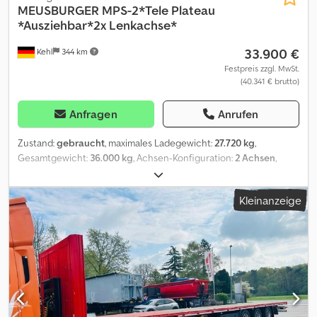
385/65 R22,5, bestehend aus 1 Paar Viertelkreiskotflügel vor den
MEUSBURGER
MPS-2*Tele Plateau
Auffahrschräge zum Schwanenhals versenkt * seitlich jeweils 3
Achsen, 1 Paar gerade Kotflügeln mit Spritzlappen zwischen 1. und
*Ausziehbar*2x Lenkachse*
Paar 13,5 to. Zurringe sowie 5 Paar 10 to. Zurringe versenkbar im
2. Achse und 1 Paar Viertelkreiskotflügel mit Spritzlappen hinter
Außenrahmen eingelassen * seitlich jeweils 4 Rungentaschen im
33.900 €
Kehl
344 km
den Achsen. 21300.001 2 Unterlegkeile mit Halterung I 22070.008
Außenrahmen eingelassen * Profifix Zurrleiste mittig in der
Entfall der serienmäßigen seitlichen Schutzeinrichtung. I
Festpreis zzgl. MwSt.
Längsachse (Zurrmöglichkeit 3 to. pro Zurrkreis), ----
(40.341 € brutto)
25010.170 Staukasten zur Aufbewahrung von: 10 Bordwänden,
Baggerstielablage: * von Ende letzter starrer Achse bis
Klapprungen und Rückwandtürchen bzw. Rückwandklappe.
Abschlußträger B= 770 mm, T= 270 mm (seitlich jeweils 2 x 6,4 to.
Allseitig geschlossen, sprühwassergeschützt gleichzeitig
Anfragen
Anrufen
Zurringe in der Baggerstielablage fest verschweißt), ----Rampe: *
seitliche Schutzeinrichtung. I 25090.220 Bodenfreiheit (vorn) ca.
hydr. einteilige "ALLTEC" Alu-Auffahrrampen ca. 3.200 x 750 mm *
220 mm I 25620.101 2 Werkzeugkästen aus Kunststoff, wasserdicht,
Zustand:
gebraucht
, maximales Ladegewicht:
27.720 kg
,
Tragfähigkeit 13 to. pro Rampe (Tragkraft 26 to./ Paar) * hydr.
Abmessung (innen) ca. 545 x 400 x 400 mm. Einbau hinten 1x links
Gesamtgewicht:
36.000 kg
, Achsen-Konfiguration:
2 Achsen
,
Rampenverschiebung auf Schieberohr der Rampenwelle ----
und 1x rechts. I 26110.005 Entfall Aufstiegleiter 27510.010 hoher,
Erstzulassung:
10/2014
, nächste Prüfung (TÜV):
11/2026
,
Hydraulik: * hydr. Mengenteiler im Auflieger (bei hydr.
starrer Unterfahrschutz hinten aus Stahl nach ECE-R58 I
Laderaumlänge:
13.520 mm
, Laderaumbreite:
2.500 mm
,
Pumpenleistung im LKW von über 40 ltr. bis max. 250 ltr./Min.),
Kleinanzeige
71800.020 Je 1 Paar ausziehbare Warntafeln für überbreite
Gesamtbreite:
2.550 mm
, Baujahr:
2014
, Ausstattung:
ABS
, 2 - Achs
Kletterleisten auf den Außenrahmen der Anfahrschräge, ----
Ladung retroreflektierend rot / weiß, mit LED-Beleuchtung,
Meusburger MPS - 2 Plateau Auflieger FIN:0M49520 Fahrgestell /
Lademaße: * Sattel
Spiralkabel und Steckverbindung. Anordnung im vorderen und
Anbauteile: * Luftfederung // Heben und Senken * 2 x Lenkachse
hinteren Fahrzeugbereich. Brems- / Luftfederanlage 32110.057
/ Zwangsgelenkt mit Zweikreisverdrängerlenkanlage
EBS-Anlage 2S/2M mit Stabilitätsprogramm (enthält ABS/ALB-
(Neumeister) * Neumeister Lenkungsblock * Jost Stützfüße *
Funktion), EBS-Steckverbindung ISO 7638, (ohne
Aufsattelhöhe 1150 mm * 2 x BPW Eco Plus Achsen mit
Verbindungsleitungen), Feststellbremse als
Scheibenbremsen * Bereifung: 385/65 R22,5 * Restprofil: V.~90%
Federspeicherbremse, außenliegende Pneumatikanschlüsse
H.~90-80% * Alcoa Dura Bright Alu Felgen Aufbau: * Plateau