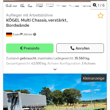
Fahrzeugabmessungen laut Zulassung Gesamtlänge: 13,86 m *
1
/
6
Gesamtbreite: 2,55 m * Gesamthöhe: 3,90 m Gewichte Zulässiges
Gesamtgewicht: 39.000 kg * Masse des Fahrzeugs im
Auflieger mit Arbeitsbühne
fahrbereiten Zustand: 5.680 kg * Zulässige Sattellast: 12.000 kg *
KÖGEL
Multi Chassis, verstärkt,
Zulässige Achslast, 1. Achse: 9.000 kg * Zulässige Achslast, 2.
Bordwände
Achse: 9.000 kg * Zulässige Achslast, 3. Achse: 9.000 kg ----
Essen
245 km
EXPORT VERKAUF NUR MIT KAUTION (DEPOSIT) MIN. 500¤ - 2000¤
EXPORT SALES ONLY WITH DEPOSIT MIN. 500¤ - 2000¤----
AUSFUHRANMELDUNG ZOLL EXW IN 10 MIN. ( ZUGELASSENER
Preisinfo
Anrufen
AUSFÜHRER ) 5 TAGE, 30 TAGE KENNZEICHEN UND 17 - 21 TAGE
ÖSTERREICH KENNZEICHEN EURO 1
Zustand:
gebraucht
, maximales Ladegewicht:
35.560 kg
,
FAHRZEUGRESERVIERUNGEN BITTE NUR ÜBER DIE E-MAIL
Gesamtgewicht:
42.000 kg
, Achsen-Konfiguration:
3 Achsen
,
FUNKTION MÜNDLICHE RESERVIERUNGEN HABEN KEINE
Erstzulassung:
01/2026
, nächste Prüfung (TÜV):
01/2027
,
GÜLTIGKEIT! Für die Verkäufe an die EU- & Drittländer wird eine
Ausstattung:
ABS
, Unseren kompletten Fahrzeugbestand mit
Kaution i.H.v. mindestens 500,00 ¤ / 1.000,00 ¤ erhoben (For sales
Kleinanzeige
sofort und kurzfristig verfügbaren Fahrzeugen finden Sie auf
to the EU and third countries will be levied deposit/guarentee of
unserer Website Auszug aus der Ausstattung. Komplette
at least ¤ 500.00 / ¤ 1000.00) Änderungen, Irrtürmer und
Ausstattung auf Anfrage. Rahmen Regelmäßiger Leiterrahmen in
Vorverkauf vorbehalten! Weitere Fahrzeuge finden Sie auf
Stahl-Leichtbau mit durchgesteckten Querträgern
unserer Homepage: Verkauf erfolgt ausschliesslich nach unseren
Kupplungsplatte 8 mm stark, mit einem 2-Zugsattelzapfen nach
AGB?s ? siehe Homepage Wichtiger Hinweis ? Wichtige
DIN 74080 / ISO 337 Fahrwerk Achsliftmechanik auf Achse 1
Information: Trotz sorgfältiger Überprüfung aller Details in
Fabrikat nach Wahl Kögel - Drei-Achs-Aggregat, mit