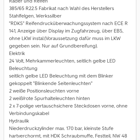
Räder und Reifen
385/65 R22.5 Fabrikat nach Wahl des Herstellers
Stahlfelgen, Werkssilber
"RDKS" Reifendrucküberwachungssystem nach ECE R
141, Anzeige über Display im Zugfahrzeug, über EBS,
ohne LKW instal.(Voraussetzung dafür muss im LKW
gegeben sein. Nur auf Grundbereifung).
Elektrik
24 Volt, Mehrkammerleuchten, seitlich gelbe LED
Beleuchtung
seitlich gelbe LED Beleuchtung mit dem Blinker
gekoppelt "Blinkende Seitenleuchten"
2 weiße Positionsleuchten vorne
2 weiß/rote Spurhalteleuchten hinten
2 x 7-polige vertauschsichere Steckdosen vorne, ohne
Verbindungskabel
Hydraulik
Niederdruckzylinder max. 170 bar, kleinste Stufe
hartverchormt, mit HDK Schraubmuffe, Festteil, NW 48