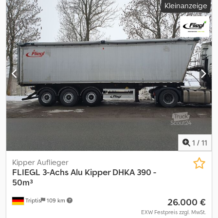
Kleinanzeige
1
/
11
Kipper Auflieger
FLIEGL
3-Achs Alu Kipper DHKA 390 -
50m³
26.000 €
Triptis
109 km
EXW Festpreis zzgl. MwSt.