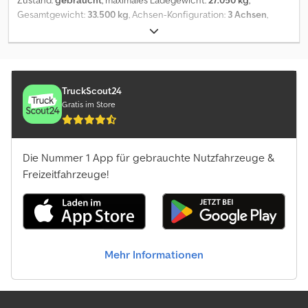
Gesamtgewicht:
33.500 kg
, Achsen-Konfiguration:
3 Achsen
,
Erstzulassung:
07/2001
, Laderaumvolumen:
55 m³
, Baujahr:
2001
,
Ausstattung:
ABS
, Schwarzmüller 3 Achs 55m³ Alukipper Plane
Cedpfx Aswm Ukqsfperf Zustand: gut Bereifung: 30-60%
TruckScout24
Gratis im Store
Die Nummer 1 App für gebrauchte Nutzfahrzeuge &
Freizeitfahrzeuge!
Mehr Informationen