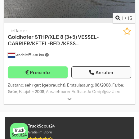
weitere Informationen zu erhalten.
1
/
15
Tieflader
Goldhofer
STHP/XLE 8 (3+5) VESSEL-
CARRIER/KETEL-BED /KESS...
Andelst
338 km
Preisinfo
Anrufen
Zustand:
sehr gut (gebraucht)
, Erstzulassung:
08/2008
, Farbe:
Grün
, Baujahr:
2008
, Ausziehbarer Aufbau: Ja Cedpfjykz Uiex
Antorf Technischer Zustand: sehr gut Optischer Zustand: sehr
gut
TruckScout24
Gratis im Store