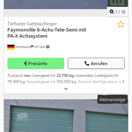
1
/
18
Tieflader-Sattelauflieger
Faymonville
6-Achs-Tele-Semi mit
PA-X Achssystem
Dortmund
217 km
Preisinfo
Anrufen
Zustand:
neu
, Leergewicht:
22.700 kg
, maximales Ladegewicht:
79.300 kg
, Gesamtgewicht:
102.000 kg
, Achsen-Konfiguration:
> 3
Achsen
, Laderaumlänge:
11.000 mm
, Laderaumbreite:
2.850 mm
,
Laderaumhöhe:
920 mm
, Reifengröße:
245/70 R 17.5
, Farbe:
Grau
,
Kleinanzeige
Betriebsgewicht:
22.700 kg
, Ausstattung:
ABS
, Schwanenhals: -
Schwanenhals in SNT Design zur Optimierung der
Ladeflächenlänge, Länge ca. 3.750 mm, hinten mit Abschrägung
ca. 850 mm x 10° -Hydraulisch heb- und senkbar, Hub +- 250 mm
incl. Hydraulikanschluss verbunden mit dem hydraulischem
Achsausgleich der ersten zwei Achsen -Im hinteren Drittel offen -