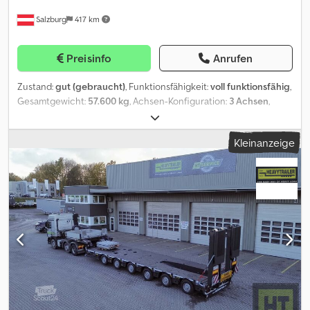
Wheelbase 4.000 mm Axle ratio I = 5.333 Cabin Sleeper cabin Multi
Salzburg
417 km
functional steering wheel Cruise control Sun Visor 2 x Bed Air
conditioning TV Leather upholstery Leather comfortable seats
Coffee maker Fridge drawer Storage Boxes Radio / CD Player /
Preisinfo
Anrufen
Bluetooth = Weitere Informationen = Allgemeine Informationen
Baujahr: 2015 Getriebe Getriebe: Powershift / G 280-16/11.7-0.69 /
Zustand:
gut (gebraucht)
, Funktionsfähigkeit:
voll funktionsfähig
,
Turbo Retarder Clutch, Automatik Achskonfiguration
Gesamtgewicht:
57.600 kg
, Achsen-Konfiguration:
3 Achsen
,
Vorderachse: Reifenmaß: 385/65 R 22.5; Max. Achslast: 9000 kg;
Laderaumlänge:
7.240 mm
, Laderaumbreite:
2.750 mm
,
Gelenkt; Federung: Blattfederung Mittenachse: Reifenmaß:
Laderaumhöhe:
945 mm
, Farbe:
Blau
, Baujahr:
2008
, Dieses
385/65 R 22.5; Max. Achslast: 8000 kg; Gelenkt; Federung:
Kleinanzeige
Tiefbett haben wir 2 mal zur Verfügung / We have two of these
Luftfederung Hinterachse 1: Reifenmaß: 315/80 R 22.5;
lowbed trilers available Hersteller / Manufacturer: Goldhofer Typ /
Doppelbereift; Max. Achslast: 13000 kg; Reduzierung:
Type: STZ-VKL 3-34/80 A Baujahr / Year: 2008 Gesamtgewicht /
Ausenplanetenachsen; Federung: Luftfederung Hinterachse 2:
Total weight: 54.000 kg Eigengewicht / Own weight: 21.000 kg
Reifenmaß: 315/80 R 22.5; Doppelbereift; Max. Achslast: 13000 kg;
Nutzlast / Payload: 33.000 kg Codpfx Ansxc U Nvstsrf
Reduzierung: Ausenplanetenachsen; Federung: Luftfederung
Gesamtzuglänge / Overall train length: 20.000 mm (max.
Cjdpfsuu E T Aex Antjrf Gewichte Zuladung: 500.000 kg zGG:
telescoped 24.200 mm) Ladefläche (lxb) / loading area (lxw): 7.300
41.000 kg Funktionell Marke des Aufbaus: Mercedes Zustand
mm x 2.750 mm (telescopic to 4.200 mm) Bereifung / Tires: 235/75
Technischer Zustand: sehr gut Optischer Zustand: sehr gut
R 17,5 Extra: Verlängerungsträger / Extension beam: 2x 6.000 mm
Finanzielle Informationen Preis: Auf Anfrage