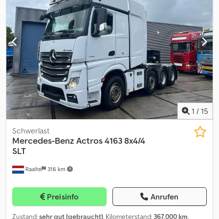
1
/
15
Schwerlast
Mercedes-Benz
Actros 4163 8x4/4
SLT
Raalte
316 km
Preisinfo
Anrufen
Zustand:
sehr gut (gebraucht)
, Kilometerstand:
367.000 km
,