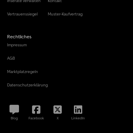
transportierte Fahrzeug ohne Rampen direkt beladen werden
Inserate verwalten
Kontakt
kann. Die Plattformschwelle beträgt nur 4cm. Crjdpfx Ajuy Hu Tsb
Hjf
Vertrauenssiegel
Muster-Kaufvertrag
Rechtliches
Impressum
AGB
Marktplatzregeln
Datenschutzerklärung
Blog
Facebook
X
LinkedIn