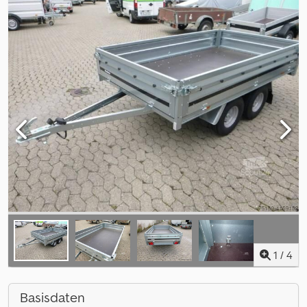
1
/
4
Basisdaten