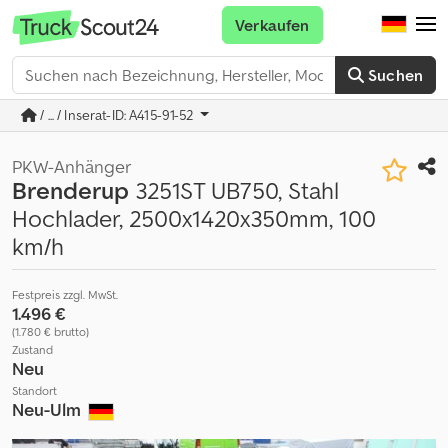
Verkaufen
Suchen
/ ... / Inserat-ID: A415-91-52
PKW-Anhänger
Brenderup
3251ST UB750, Stahl
Hochlader, 2500x1420x350mm, 100
km/h
Festpreis zzgl. MwSt.
1.496 €
(1.780 € brutto)
Zustand
Neu
Standort
Neu-Ulm