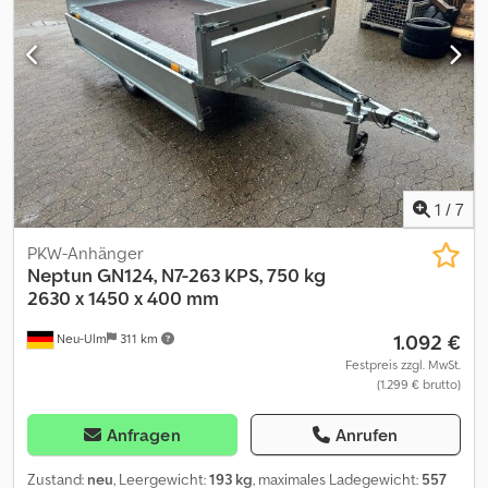
1
/
7
PKW-Anhänger
Neptun
GN124, N7-263 KPS, 750 kg
2630 x 1450 x 400 mm
1.092 €
Neu-Ulm
311 km
Festpreis zzgl. MwSt.
(1.299 € brutto)
Anfragen
Anrufen
Zustand:
neu
, Leergewicht:
193 kg
, maximales Ladegewicht:
557