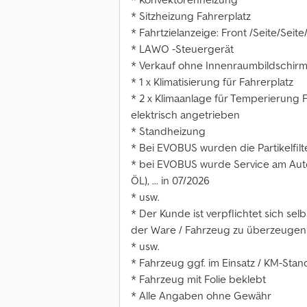
* Sitzheizung Fahrerplatz
* Fahrtzielanzeige: Front /Seite/Seit
* LAWO -Steuergerät
* Verkauf ohne Innenraumbildschi
* 1 x Klimatisierung für Fahrerplatz
* 2 x Klimaanlage für Temperierung
elektrisch angetrieben
* Standheizung
* Bei EVOBUS wurden die Partikelfilt
* bei EVOBUS wurde Service am Auto
ÖL), ... in 07/2026
* usw.
* Der Kunde ist verpflichtet sich se
der Ware / Fahrzeug zu überzeugen
* usw.
* Fahrzeug ggf. im Einsatz / KM-Sta
* Fahrzeug mit Folie beklebt
* Alle Angaben ohne Gewähr