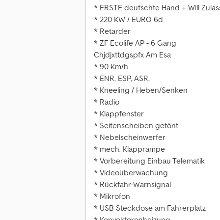
* ERSTE deutschte Hand + Will Zula
* 220 KW / EURO 6d
* Retarder
* ZF Ecolife AP - 6 Gang
Chjdjxttdgspfx Am Esa
* 90 Km/h
* ENR, ESP, ASR,
* Kneeling / Heben/Senken
* Radio
* Klappfenster
* Seitenscheiben getönt
* Nebelscheinwerfer
* mech. Klapprampe
* Vorbereitung Einbau Telematik
* Videoüberwachung
* Rückfahr-Warnsignal
* Mikrofon
* USB Steckdose am Fahrerplatz
* Konvektorenheizung