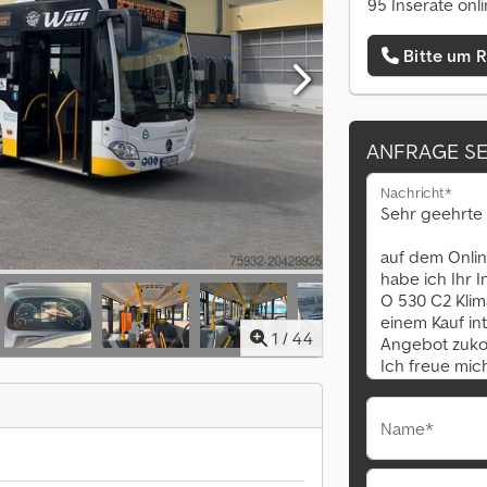
95 Inserate onl
Bitte um 
ANFRAGE S
Nachricht*
1
/
44
Name*