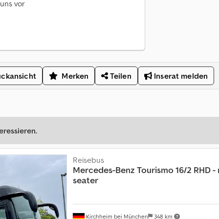
uns vor
ckansicht
Merken
Teilen
Inserat melden
eressieren.
Reisebus
Mercedes-Benz
Tourismo 16/2 RHD - 
seater
Kirchheim bei München
348 km