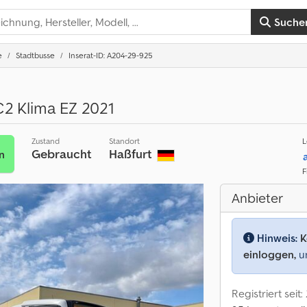
Suche
e
Stadtbusse
Inserat-ID: A204-29-925
2 Klima EZ 2021
Zustand
Standort
L
Gebraucht
Haßfurt
n
F
Anbieter
Hinweis:
K
einloggen,
um
Registriert seit