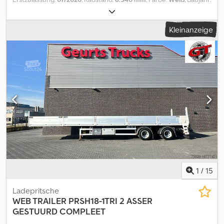
Bsdpfx Agsvicx Ne Sewr
2020
, Leergewicht: 6.470 kg Zuladung: 23.530 kg zGG: 30.000 kg
Höhe der Ladefläche: 90 cm Technischer Zustand: sehr gut
Kleinanzeige
Bwjdpfxsygkxio Ag Ssr Optischer Zustand: sehr gut NOOYENS 2
ACHSE SEMIE SCPECIAL FUR KRAN LKW 2 ACHSER
LUFTGEFEDERT HYDRAULISCH GELENKT SAF AS CHASSIS
COMPLET SPRITSVERZINKT ALIMINIUM BORDWANDEN HOHE
TIEFLADR 90 CM HALS LENGE 375 CM LENGTE LENGE
LADEFLACHE 757 CM TOTAAL LENGTE SEMIE 1200 CM TRAILER IS
IN SUPER TOESTAND
1
/
15
Ladepritsche
WEB TRAILER
PRSH18-1TRI 2 ASSER
GESTUURD COMPLEET