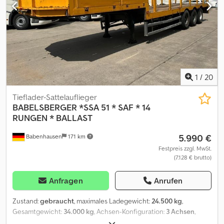
1
/
20
Tieflader-Sattelauflieger
BABELSBERGER *SSA 51 * SAF * 14
RUNGEN * BALLAST
5.990 €
Babenhausen
171 km
Festpreis zzgl. MwSt.
(7.128 € brutto)
Anfragen
Anrufen
Zustand:
gebraucht
, maximales Ladegewicht:
24.500 kg
,
Gesamtgewicht:
34.000 kg
, Achsen-Konfiguration:
3 Achsen
,
Erstzulassung:
01/1995
, Baujahr:
1995
, Ausstattung:
ABS
,