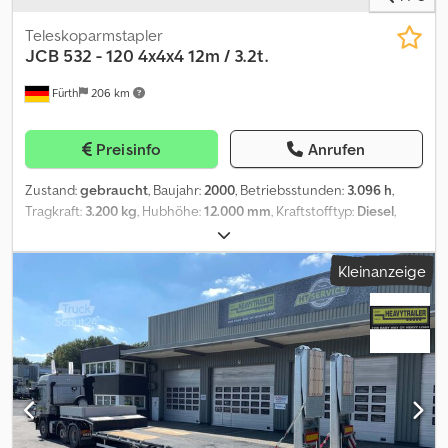
Teleskoparmstapler
JCB
532 - 120 4x4x4 12m / 3.2t.
Fürth
206 km
Preisinfo
Anrufen
Zustand:
gebraucht
, Baujahr:
2000
, Betriebsstunden:
3.096 h
,
Tragkraft:
3.200 kg
, Hubhöhe:
12.000 mm
, Kraftstofftyp:
Diesel
,
Bauhöhe:
2.570 mm
, Leistung:
54,5 kW (74,10 PS)
, Reifenzustand:
98 %
, Ausstattung:
Allradantrieb, Kabine, Palettengabeln
,
Kleinanzeige
Gelände - Teleskoparmstapler JCB, Typ: 532 - 120 4x4x4,
Ersteinsatz: 2001, HUBKRAFT: 3.200 kg, HUBHÖHE: 12.00 m, 4-
Zylinder PERKINS-Diesel Motor (Typ: 1906/2200 - 74.12 PS / 54.50
kW bei 2.200 U/min), ZUSATZHYDRAULIK, LANGE LADEGABELN
(Gabellänge: 1.200 mm / Breite Aufnahme: 1.400 mm),
SCHNELLWECHSLER, ALLRAD und ALLRADLENKUNG (4x4x4) -
HUNDEGANG, hydraulische Abstützungen (2x), ÜBERLAST-
WARNEINRICHTUNG, ROPS / FOPS, großes Führerhaus (Colorglas),
CPB, FRONTSCHEIBEN-SCHUTZGITTER, Verkehrsbeleuchtung,