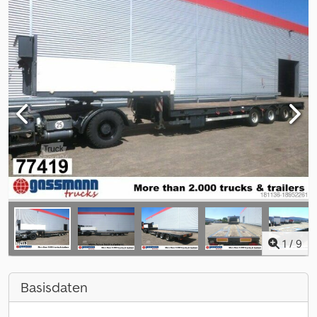
1
/
9
Basisdaten