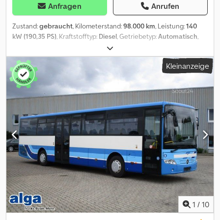
Kontaktieren Sie uns: Auto-Wardenga Irenäus Wardenga auch
Anfragen
Anrufen
über WhatsApp
Zustand:
gebraucht
, Kilometerstand:
98.000 km
, Leistung:
140
kW (190,35 PS)
, Kraftstofftyp:
Diesel
, Getriebetyp:
Automatisch
,
Erstzulassung:
09/2016
, Emissionsklasse:
Euro6
, Farbe:
Schwarz
,
Anzahl der Sitzplätze:
9
, Baujahr:
2016
, Ausstattung:
ABS,
Kleinanzeige
Bordküche, Elektronisches Stabilitätsprogramm (ESP),
Klimaanlage, Navigationssystem, Rußfilter, Standheizung
, VIP
Sprinter 319 neuwertiger Zustand Unfallfrei 1 Hand Mercedes
Service Vertrag Mercedes Benz Garantie Dcsdpergzx Iofx Akcok
Keine Geschwindigkeitsbegrenzung auf 100 Km/h Fahrerkarte
nur im Anhängerbetrieb Notwendig.Länge 7,37 Meter mit viel Platz
Luftfahrwerk, ABS, ASR, Todwinkel- und Seitenwind Assistent.
Automatische Schiebetür mit zusätzlicher Automatischen
Trittstufe. Unterboden Rundumbeleuchtung beim Öffnen einer
Tür Tempomat, Xenon-Scheinwerfer, Nebelscheinwerfer,
Tagfahrlicht, Multifunktionslenkrad. Recaro Fahrersitz,
Luftgefedert, Klimatisiert und Beheizt Zusatzheizung mit
Fernbedienung, Gebläse- und 5 KW Konvektor
Heizung.Parktronic vorne und Hinten, Rückfahrkamera.
1
/
10
Fahrgastzelle Schall und Wä Beleuchtung mit Dimmer, Decke