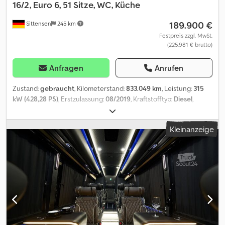
16/2, Euro 6, 51 Sitze, WC, Küche
189.900 €
Sittensen
245 km
Festpreis zzgl. MwSt.
(225.981 € brutto)
Anfragen
Anrufen
Zustand:
gebraucht
, Kilometerstand:
833.049 km
, Leistung:
315
kW (428,28 PS)
, Erstzulassung:
08/2019
, Kraftstofftyp:
Diesel
,
Anzahl der Sitzplätze:
51
, Getriebetyp:
Automatisch
, nächste
Prüfung (TÜV):
08/2025
, Emissionsklasse:
Euro6
, Farbe:
Gelb
,
Kleinanzeige
Bremsen:
Retarder
, Ausstattung:
ABS, Bordküche,
Elektronisches Stabilitätsprogramm (ESP), Klimaanlage,
Navigationssystem, Standheizung, Toilette
, grüne
Umweltplakette, Euro VI Motor, Getriebetyp Automatik, ABS, ASR,
Hebe- u. Senkanlage, Zentralverriegelung, Retarder, Tempomat,
digitaler Tachograf, Klimaanlage, Zusatzheizung Webasto,
Lautsprecher, Mikrofon, 2x Kühlschrank, Stereoanlage mit Radio,
USB-Anschluss, CD-Player, DVD-Player, 2x Monitor, Mittel-Toilette,
Bordküche, Anzahl der Sitzplätze: 48 + 1 + 2, Schlafsitze rückwärts