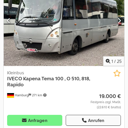
Tpopfx Akcek * 42 - Sitze + 2 Klappsitze + Fahrerplatz - ges.: 45-
Sitze * 28 - Stehplätze * Doppelverglasung * KIWA-Stellplatz *
Rollstuhl-Stellplatz * Rollstuhl-Lift * Matrixanzeige - Front / Seite /
Heck * Ski-Koffer-Kloben * AHK - Anhängerkupplung * usw. *
ehemaliges schweizer Fahrzeug * Fahrzeug ggf. im Einsatz ->
dann weicht der Kilometerstand und Zustand ab * Alle Angaben
ohne Gewähr * Den Zwischenverkauf behalten wir uns vor * Wir
verweisen auf unsere AGB
1
/
25
Kleinbus
IVECO
Kapena Tema 100 , O 510, 818,
Rapido
19.000 €
Hamburg
271 km
Festpreis zzgl. MwSt.
(22.610 € brutto)
Anfragen
Anrufen