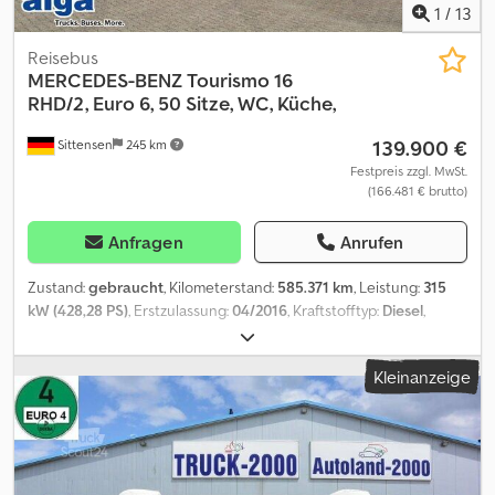
1
/
13
Reisebus
MERCEDES-BENZ
Tourismo 16
RHD/2, Euro 6, 50 Sitze, WC, Küche,
139.900 €
Sittensen
245 km
Festpreis zzgl. MwSt.
(166.481 € brutto)
Anfragen
Anrufen
Zustand:
gebraucht
, Kilometerstand:
585.371 km
, Leistung:
315
kW (428,28 PS)
, Erstzulassung:
04/2016
, Kraftstofftyp:
Diesel
,
Anzahl der Sitzplätze:
50
, Getriebetyp:
Halbautomatisch
, nächste
Prüfung (TÜV):
05/2026
, Emissionsklasse:
Euro6
, Farbe:
Blau
,
Kleinanzeige
Bremsen:
Retarder
, Ausstattung:
ABS, Bordküche, Klimaanlage,
Navigationssystem, Standheizung, Toilette
, grüne
Umweltplakette, Euro VI Motor, Getriebetyp Halbautomatik, ABS,
ASR, Hebe- u. Senkanlage, Zentralverriegelung, Retarder,
Tempomat, digitaler Tachograf, Klimaanlage, Zusatzheizung