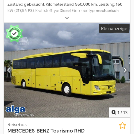
Zustand:
gebraucht
, Kilometerstand:
560.000 km
, Leistung:
160
kW (217,54 PS)
, Kraftstofftyp:
Diesel
, Getriebetyp:
mechanisch
,
Erstzulassung:
02/2012
, Emissionsklasse:
Euro5
, Farbe:
Silber
,
Bremsen:
Retarder
, Anzahl der Sitzplätze:
32
, Baujahr:
2012
,
Kleinanzeige
Ausstattung:
ABS, Elektronisches Stabilitätsprogramm (ESP),
Klimaanlage, Standheizung
, Iveco Kapena Tema 100, 1. Hand,
Deutsches-Fahrzeug , 32Sitze/ 4 Rollstuhlplätze, Schaltung,
Klimaanlage, Euro 5, Elekt.Tür, Behinderten gerecht (Lift)
Tauschen und Inzahlungnahme möglich. Wulmstorfer Str. 70 DE-
21629 Neu Wulmstorf Netto: 19.000 ¤ vom Optischen und
Technischen Zustand überzeugen Sie sich selbst vor Ort. Wir
unterstützen Sie beim Export Originale Datenbestätigung zur
Länder-Homolagation, Lieferantenerklärung, Erstellung der
Ausfuhrpapiere, Zollkennzeichen wenn erforderlich -eine
Besichtigung und Probefahrt ist jederzeit, auch am Wochenende,
nach telefonischer Absprache möglich ! Inzahlungnahme und
Fahrzeugüberführung auf Anfrage Dcodpsv Hy Ngjfx Akcjk
Besuchen sie unsere Facebook seite. /
1
/
13
Reisebus
MERCEDES-BENZ
Tourismo RHD