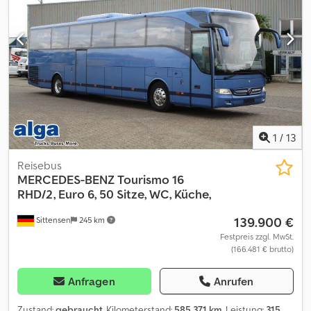
Stehplätze * KLIMAANLAGE * Rollstuhlstellplatz * Entwerder -
Verkabelung vorbereitet * Bildschirm Verkabelung vorbereitet *
Alle Sitze mit Gurte * 100 km/h - Abnahme * Matrixanzeige -
FRONT / SEITE / HECK mit Steuergerät * usw. * Alle Angaben
ohne Gewähr * Den Zwischenverkauf behalten wir uns vor * Wir
verweisen auf unsere AGB.
1
/
13
Reisebus
MERCEDES-BENZ
Tourismo 16
RHD/2, Euro 6, 50 Sitze, WC, Küche,
139.900 €
Sittensen
245 km
Festpreis zzgl. MwSt.
(166.481 € brutto)
Anfragen
Anrufen
Zustand:
gebraucht
, Kilometerstand:
585.371 km
, Leistung:
315