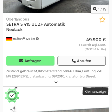
1
/
19
Überlandbus
SETRA
S 415 UL ZF Automatik
Neulack
49.900 €
Haßfurt
126 km
Festpreis zzgl. MwSt.
(59.381 € brutto)
Anfragen
Anrufen
Zustand:
gebraucht
, Kilometerstand:
588.400 km
, Leistung:
220
kW (299,12 PS)
, Erstzulassung:
09/2010
, Kraftstofftyp:
Diesel
,
Anzahl der Sitzplätze:
50
, Getriebetyp:
Automatisch
,
Emissionsklasse:
Euro5
, Farbe:
Weiß
, Bremsen:
Retarder
,
Kleinanzeige
Ausstattung:
ABS, Klimaanlage, Standheizung
, * Unsere interne
Nr.: 1072 Dcodpfxev El Nvs Aivjk * S 415 UL * EZ 09/2010 *
RETARDER * ZF-Automatik (1/2/3/D/N/R) * 220 KW - EURO 5 *
NEULACK - weiss * Fahrersitz mit Armlehne * 50-Sitzplätze * 33-