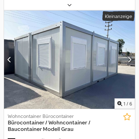
. WNCE0606K00002757 Baujahr: 2022 Ausstattung: Edition A 7.0,
Dieselmotor EU-5, Fahrersitz luftgefedert, Zwillingsbereifung,
Kleinanzeige
Arbeitsscheinwerfer vorn und hinten, Rundumkennleuchte LED,
STVO-Zubehör, Verstellausleger, Löffelstiel kurz (standard),
Planierschild Zusatzausstattung: Radio komplett, Schockpatrone
ZH / AUX I, 3. Steuerkreis/ AUX II, Steuerkreis Greifer/ AUX V,
Vorbereitung Easy Lock/ AUX, Rückfahrkamera, Klimaautomatik,
Vorbereitung Powertilt/ AUX II, Option CE, Überlastwarnung
Advanced Telematik: EquipCare 36M Dcsdpfx Aiji Tkkmsvjk inkl.
Schnellwechlser MS08 mechanisch
1
/
6
Wohncontainer Bürocontainer
Bürocontainer / Wohncontainer
/
Baucontainer Modell Grau