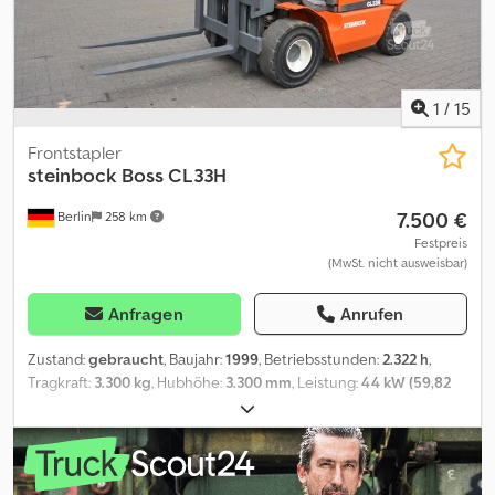
1
/
15
Frontstapler
steinbock
Boss CL33H
7.500 €
Berlin
258 km
Festpreis
(MwSt. nicht ausweisbar)
Anfragen
Anrufen
Zustand:
gebraucht
, Baujahr:
1999
, Betriebsstunden:
2.322 h
,
Tragkraft:
3.300 kg
, Hubhöhe:
3.300 mm
, Leistung:
44 kW (59,82
PS)
, Getriebetyp:
Sonstige
, Farbe:
Orange
, Kilometerstand:
2.322
km
, Erstzulassung:
10/1999
, Federung:
Sonstige
, Fahrerkabine:
Sonstige
, Emissionsklasse:
keine
, Kraftstoff:
Flüssiggas (LPG)
,
Ausstattung:
Kopfschutz
, * Hubhöhe:3300mm * Tragkraft:3300kg