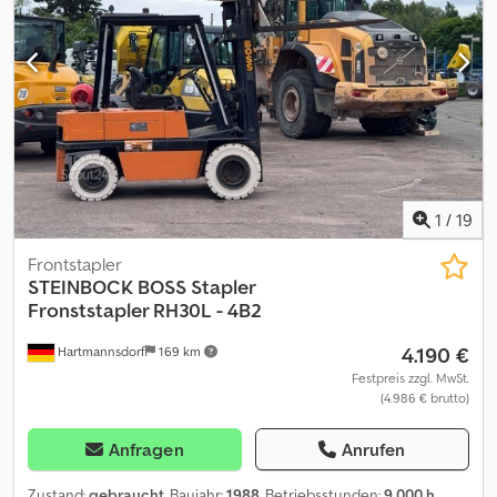
1
/
19
Frontstapler
STEINBOCK
BOSS Stapler
Fronststapler RH30L - 4B2
4.190 €
Hartmannsdorf
169 km
Festpreis zzgl. MwSt.
(4.986 € brutto)
Anfragen
Anrufen
Zustand:
gebraucht
, Baujahr:
1988
, Betriebsstunden:
9.000 h
,