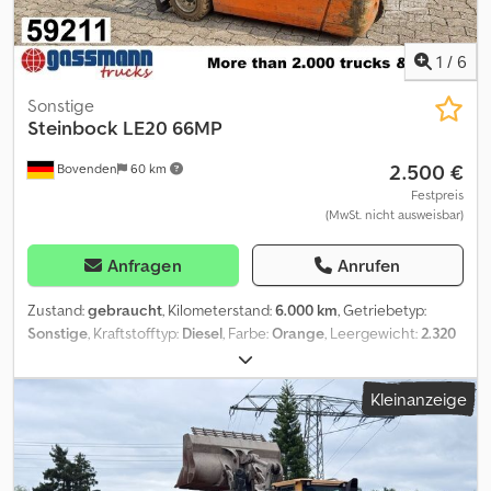
1
/
6
Sonstige
Steinbock
LE20 66MP
2.500 €
Bovenden
60 km
Festpreis
(MwSt. nicht ausweisbar)
Anfragen
Anrufen
Zustand:
gebraucht
, Kilometerstand:
6.000 km
, Getriebetyp:
Sonstige
, Kraftstofftyp:
Diesel
, Farbe:
Orange
, Leergewicht:
2.320
kg
, Erstzulassung:
01/1999
, Baujahr:
1999
, Fahrerkabine:
Sonstige
,
Fahrzeugstandort: Bovenden, Aufbau: Gabelstabler Masthöhe
Kleinanzeige
(Hubhöhe) 3300mm, Tragfähigkeit: 2000kg, ca. 6.000 Betr.-Std.
ZUBEHÖRANGABEN OHNE GEWÄHR, Änderungen,
Zwischenverkauf und Irrtümer vorbehalten! Csdei N H Hujpfx
Abzorf - .