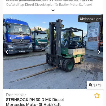
Kraftstofftyp:
Diesel
, Dieselstapler für Bastler Motor läuft und
funktioniert Verliert aber Öl deswegen der Preis . Codpfx Abey Dy
Ezszerf
Kleinanzeige
1
/
11
Frontstapler
STEINBOCK
RH 30 D MK Diesel
Mercedes Motor 3t Hubkraft