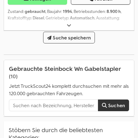
Zustand:
gebraucht
, Baujahr:
1994
, Betriebsstunden:
8.900 h
,
Kraftstofftyp:
Diesel
, Getriebetyp:
Automatisch
, Ausstattung:
Kabine, Kopfschutz
, * Steinbock Boss 336H MK5C 2 * Baujahr
cika 94 * Betriebstunden 9880 * sofort einsatsbereit * Guter
Zustand * Arbeitszeit von Mo bis Fr 07:30-12:00 13:00-18:00,
Suche speichern
Samstag 07:30-17:00. Cjdpfx Ajx Ix Szsbzsrf * E-Mail: * Tel/
Whatsapp/ Viber: Alexandar Ilic * Tel/ Whatsapp/ Viber English:
Mladen Ilic
Gebrauchte Steinbock Wn Gabelstapler
(10)
Jetzt TruckScout24 komplett durchsuchen mit mehr als
120.000 gebrauchten Fahrzeugen.
Suchen
Stöbern Sie durch die beliebtesten
Kategorien: