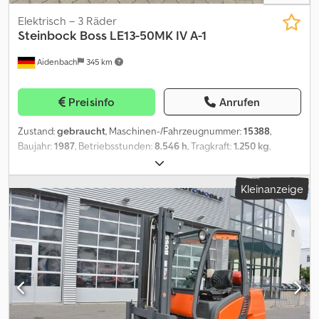
Elektrisch – 3 Räder
Steinbock Boss
LE13-50MK IV A-1
Aidenbach
345 km
Preisinfo
Anrufen
Zustand:
gebraucht
, Maschinen-/Fahrzeugnummer:
15388
,
Baujahr:
1987
, Betriebsstunden:
8.546 h
, Tragkraft:
1.250 kg
,
Hubhöhe:
3.000 mm
, Freihub:
1.450 mm
, Bauhöhe:
1.960 mm
,
Gabellänge:
1.150 mm
, Vorderreifengröße:
18x7-8 Ca. 80%
,
Kleinanzeige
Hinterreifengröße:
18x7-8 Ca. 80%
, Gesamtgewicht:
2.460 kg
,
Motortyp: Elektro, Hersteller: Steinbock Boss Cjdpfozp Tbwex
Abzorf