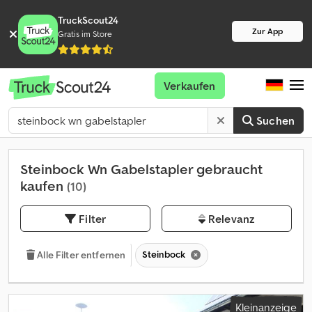
TruckScout24
Zur App
Gratis im Store
Verkaufen
Suchen
Steinbock Wn Gabelstapler gebraucht
kaufen
(10)
Filter
Relevanz
Steinbock
Alle Filter entfernen
Kleinanzeige