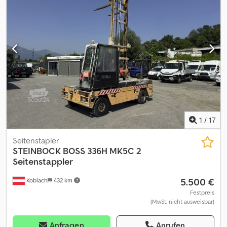
m/m org erst 2156 Std er kann bei uns sofort abgeholt werden
oder wir können Ihnen gegen Aufpreis auch liefern rufen Sie uns
einfach an. Crodpjyxcadofx Abzjf
1
/
17
Seitenstapler
STEINBOCK
BOSS 336H MK5C 2
Seitenstappler
5.500 €
Koblach
432 km
Festpreis
(MwSt. nicht ausweisbar)
Anfragen
Anrufen