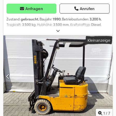
Anfragen
Anrufen
Zustand:
gebraucht
, Baujahr:
1990
, Betriebsstunden:
3.200 h
,
Tragkraft:
3.500 kg
, Hubhöhe:
3.500 mm
, Kraftstofftyp:
Diesel
,
Bauhöhe:
2.500 mm
, Getriebetyp:
Halbautomatisch
, Ausstattung:
Kabine
, 1x Steinbock Geländestapler Y4 Allrad aus BW Bestand
Kleinanzeige
guter Zustand ca 3200 Betr Stunden Allradantrieb ZF
Automatikgetriebe 6WG 120 6 Gänge 50 Km/h Wedeschaltung
Servolenkung Dieselmotor Deutz F6L913 Luftgekühlt mit
78KW/108 PS Wandlergetriebe ZF mit Wendeschaltung und 6
Gängen ZF 6WG 120 Kabine mit Heizung Lüftung Austellfenster
Standheizung Hubhöhe 3500 mm Tragkraft 3500 kg Zulässiges
Gesamtgewicht 10500 kg. Leergewicht ca 8900 Kg Dublex Mast
mit Seitenschieber und 3 Steuerkreis Seitliche Verstellung
Drehverstellung . Allrad zuschaltbar. Stapler mit 3200 St Bereifung
neuwertig letzte Wartung 2022 mit Schneeketten und
Gabelzinkenverlängerungen 2x Guter Zustand.Einsatzbereit. Tüv
Au & Neu Abnahme 950 euro Csdpfsw Hihwjx Abzorf Mwst
ausweisbar
1
/
7