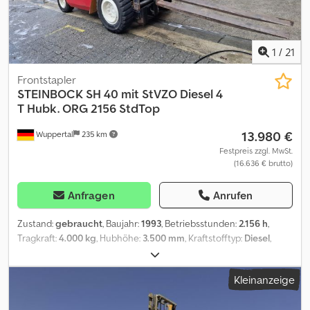
1
/
21
Frontstapler
STEINBOCK
SH 40 mit StVZO Diesel 4
T Hubk. ORG 2156 StdTop
13.980 €
Wuppertal
235 km
Festpreis zzgl. MwSt.
(16.636 € brutto)
Anfragen
Anrufen
Zustand:
gebraucht
, Baujahr:
1993
, Betriebsstunden:
2.156 h
,
Tragkraft:
4.000 kg
, Hubhöhe:
3.500 mm
, Kraftstofftyp:
Diesel
,
Getriebetyp:
Automatisch
, Ausstattung:
Kabine
, Sehr gepflegter
Diesel Stapler mit StVZO das bedeutet er hat Papiere die es
Kleinanzeige
Ihnen ermöglicht auf der Straße offiziell abzuladen er hat eine
feste Kabine Hubkraft von 4000 kg und eine Hubhöhe von 3500