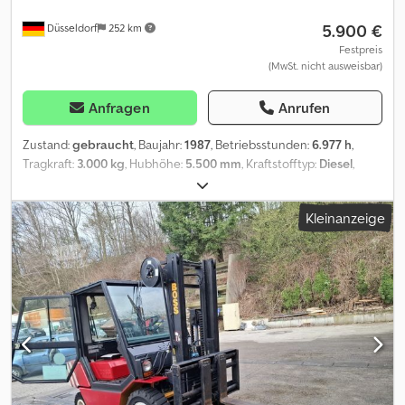
5.900 €
Düsseldorf
252 km
Festpreis
(MwSt. nicht ausweisbar)
Anfragen
Anrufen
Zustand:
gebraucht
, Baujahr:
1987
, Betriebsstunden:
6.977 h
,
Tragkraft:
3.000 kg
, Hubhöhe:
5.500 mm
, Kraftstofftyp:
Diesel
,
Getriebetyp:
Automatisch
, Ausstattung:
Kopfschutz
, * Steinbock
RH 30 D MK IV B-1 Dieselstapler Cjdpfsv Hq N Dsx Abzsrf *
Kleinanzeige
Deutsches Fahrzeug * Mercedes Motor !!!!! * 1987 * Tragfähigkeit
MAX 3000 kg bei 3,50 m höhe * 2340 kg bei 5,50m höhe * Voll
Funktionsfähig * lange Zinken !! * Verladung in/ auf Auflieger
möglich * Paragraph 25