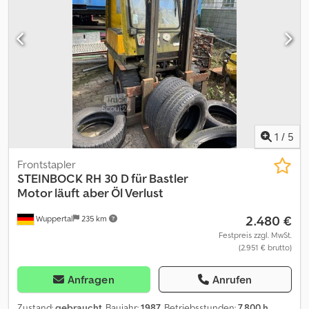
1
/
5
Frontstapler
STEINBOCK
RH 30 D für Bastler
Motor läuft aber Öl Verlust
2.480 €
Wuppertal
235 km
Festpreis zzgl. MwSt.
(2.951 € brutto)
Anfragen
Anrufen
Zustand:
gebraucht
, Baujahr:
1987
, Betriebsstunden:
7.800 h
,