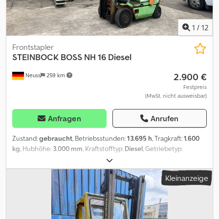
1
/
12
Frontstapler
STEINBOCK
BOSS NH 16 Diesel
2.900 €
Neuss
259 km
Festpreis
(MwSt. nicht ausweisbar)
Anfragen
Anrufen
Zustand:
gebraucht
, Betriebsstunden:
13.695 h
, Tragkraft:
1.600
kg
, Hubhöhe:
3.000 mm
, Kraftstofftyp:
Diesel
, Getriebetyp:
Automatisch
, Ausstattung:
Kopfschutz
, * Steinbock BOSS NH 16 *
Stunden:13695 Cedpfezdwr Nox Abzsrf * Hubzylinder Undicht
Kleinanzeige