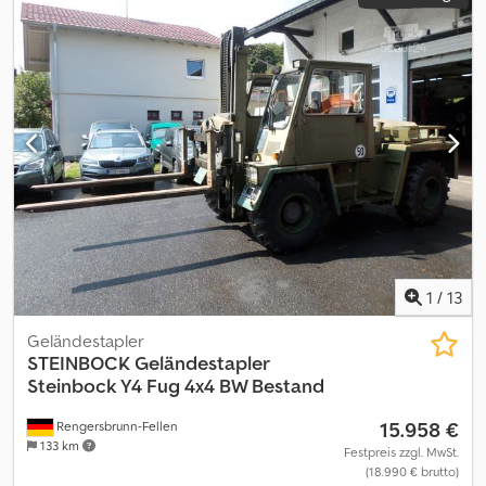
1
/
13
Geländestapler
STEINBOCK
Geländestapler
Steinbock Y4 Fug 4x4 BW Bestand
15.958 €
Rengersbrunn-Fellen
133 km
Festpreis zzgl. MwSt.
(18.990 € brutto)