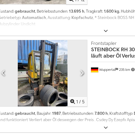
Zustand:
gebraucht
, Betriebsstunden:
13.695 h
, Tragkraft:
1.600 kg
, Hubhö
Getriebetyp:
Automatisch
, Ausstattung:
Kopfschutz
, * Steinbock BOSS NH 
Hubzylinder Undicht
Frontstapler
STEINBOCK
RH 30
läuft aber Öl Verlu
Wuppertal
235 km
1
/
5
Zustand:
gebraucht
, Baujahr:
1987
, Betriebsstunden:
7.800 h
, Kraftstofftyp:
nd funktioniert Verliert aber Öl deswegen der Preis . Csdey Dy Ezepfx Apis