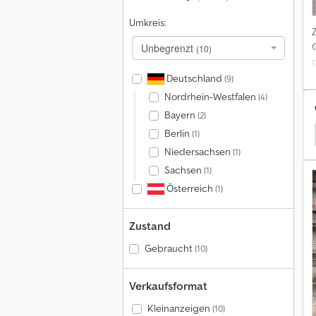
Umkreis:
Unbegrenzt
(10)
g
Deutschland
(9)
Nordrhein-Westfalen
(4)
Bayern
(2)
Berlin
(1)
hinen
Manitou Baumaschinen Ersatzteile & Zubehör
Niedersachsen
(1)
Sachsen
(1)
Österreich
(1)
Zustand
Gebraucht
(10)
Verkaufsformat
Kleinanzeigen
(10)