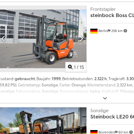
Frontstapler
steinbock
Boss C
Berlin
258 km
1
/
15
Zustand:
gebraucht
, Baujahr:
1999
, Betriebsstunden:
2.322 h
, Tragkraft:
3.30
(59,82 PS)
, Getriebetyp:
Sonstige
, Farbe:
Orange
, Kilometerstand:
2.322 km
Sonstige
, Fahrerkabine:
Sonstige
, Emissionsklasse:
keine
, Kraftstoff:
Flüssig
Hubhöhe:3300mm * Tragkraft:3300kg * Eigengrwicht:4000kg * Autogas LPG
Schutzdach Codjx Ska Ejpfx Apisrf * Servolenkung Haben Sie Fragen zu di
an ! ! ! Wir stehen Ihnen zur Beantwortung Ihrer Fragen gerne zur Verfüg
Sonstige
Steinbock
LE20 
Nr: Luka WhatsApp-Nr: .. Unser Service: * Kurzzeitkennzeichen : 5 Tage * A
Bescheinigungen * Lieferantenerklärungen * Inzahlungnahmen/Finanzier
Deutschlandweit * Verschiffung von Fahrzeugen Weltweit * Individual-Ser
Bovenden
60 km