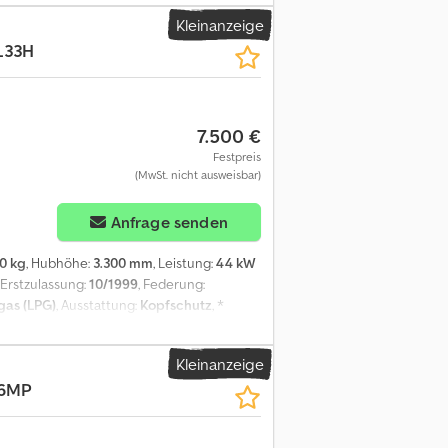
Kleinanzeige
L33H
7.500 €
Festpreis
(MwSt. nicht ausweisbar)
Anfrage senden
0 kg
, Hubhöhe:
3.300 mm
, Leistung:
44 kW
, Erstzulassung:
10/1999
, Federung:
gas (LPG)
, Ausstattung:
Kopfschutz
, *
 * 44kw * Kabine Schneider Fahrkomfort *
esem Fahrzeugangebot? Bitte rufen Sie uns
Kleinanzeige
ung. Leko WhatsApp-Nr: Orlando WhatsApp-
66MP
usfuhrkennzeichen : 30 Tage * Euro 1
ung * Fahrzeuganlieferung/ Überführung
vice für jede erdenkliche Situation/Wunsch