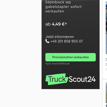
steinbock wp
gabelstapler sofort
verkaufen
ab
4,49 €
*
Jetzt informieren
+49 201 858 955 07
provisionsfrei verkaufen
*pro Inserat/Monat
b