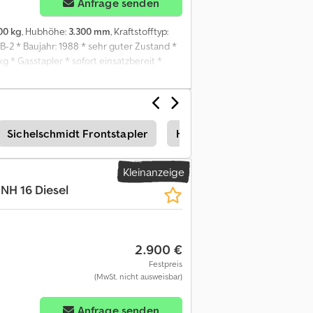
Anfrage senden
00 kg
, Hubhöhe:
3.300 mm
, Kraftstofftyp:
B-2 * Baujahr: 1988 * sehr guter Zustand *
g * Gasstapler * sofort einsatzbereit *
men sehr gerne nach einer technischen
gabefehler und Zwischenverkauf
Sichelschmidt Frontstapler
Halla Frontstapler
Ge
Kleinanzeige
NH 16 Diesel
2.900 €
Festpreis
(MwSt. nicht ausweisbar)
Anfrage senden