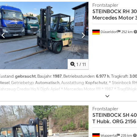
Frontstapler
STEINBOCK
RH 30
Mercedes Motor 3
Düsseldorf
252 km
1
/
11
Zustand:
gebraucht
, Baujahr:
1987
, Betriebsstunden:
6.977 h
, Tragkraft:
3.0
Diesel
, Getriebetyp:
Automatisch
, Ausstattung:
Kopfschutz
, * Steinbock RH
Fahrzeug Credsv Hq N Djpfx Apief * Mercedes Motor !!!!! * 1987 * Tragfähig
ei 5,50m höhe * Voll Funktionsfähig * lange Zinken !! * Verladung in/ auf A
Frontstapler
STEINBOCK
SH 40
T Hubk. ORG 2156
Wuppertal
235 km