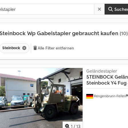
Suche
Steinbock Wp Gabelstapler gebraucht kaufen
(10)
Steinbock
Alle Filter entfernen
Geländestapler
STEINBOCK
Gelän
Steinbock Y4 Fug
Rengersbrunn-Fellen
1
/
13