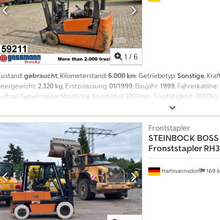
auf Anfrage Wir sprechen deutsch. We speak English. Parliamo italiano. Go
We speak Russian. Govorim Bulgarski ... Servolenkung, Treibstoff: Autogas,
1
/
6
Zustand:
gebraucht
, Kilometerstand:
6.000 km
, Getriebetyp:
Sonstige
, Kra
Leergewicht:
2.320 kg
, Erstzulassung:
01/1999
, Baujahr:
1999
, Fahrerkabine:
Aufbau: Gabelstabler Masthöhe (Hubhöhe) 3300mm, Tragfähigkeit: 2000kg
OHNE GEWÄHR, Änderungen, Zwischenverkauf und Irrtümer vorbehalten! Cjdp
Frontstapler
STEINBOCK
BOSS 
Fronststapler RH3
Hartmannsdorf
169 