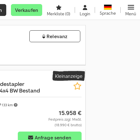
n
Verkaufen
Sprache
Merkliste
(0)
Login
Menü
Relevanz
Kleinanzeige
destapler
 4x4 BW Bestand
133 km
15.958 €
Festpreis zzgl. MwSt.
(18.990 € brutto)
Anfrage senden