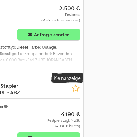
vorimo Srpski/Hrvatski Mówimy po Polsku.
2.500 €
 Schutzdach
Festpreis
(MwSt. nicht ausweisbar)
Anfrage senden
ftstofftyp:
Diesel
, Farbe:
Orange
,
Sonstige
, Fahrzeugstandort: Bovenden,
, ca. 6.000 Betr.-Std. ZUBEHÖRANGABEN
si N H Huefx Apisrf - .
Kleinanzeige
Stapler
0L - 4B2
km
4.190 €
Festpreis zzgl. MwSt.
(4.986 € brutto)