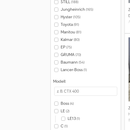
STILL
(188)
Jungheinrich
(165)
Hyster
(105)
Toyota
(91)
Manitou
(81)
Kalmar
(80)
u
EP
(75)
GRUMA
(70)
Baumann
(54)
Lancer-Boss
(1)
Modell:
Boss
(4)
LE
(2)
LE13
(1)
C
(1)