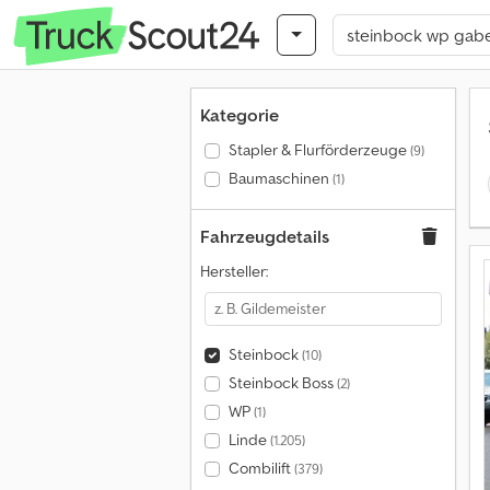
Kategorie
Stapler & Flurförderzeuge
(9)
Baumaschinen
(1)
Fahrzeugdetails
Hersteller:
Steinbock
(10)
Steinbock Boss
(2)
WP
(1)
Linde
(1.205)
Combilift
(379)