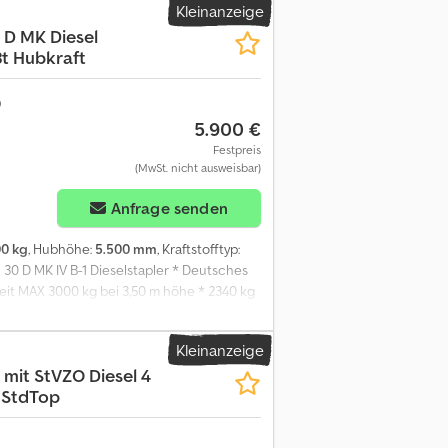
Kleinanzeige
 D MK Diesel
t Hubkraft
5.900 €
Festpreis
(MwSt. nicht ausweisbar)
Anfrage senden
00 kg
, Hubhöhe:
5.500 mm
, Kraftstofftyp:
 30 D MK IV B-1 Dieselstapler * Deutsches
keit MAX 3000 kg bei 3,50 m höhe * 2340 kg
uflieger möglich * Paragraph 25
Kleinanzeige
 mit StVZO Diesel 4
 StdTop