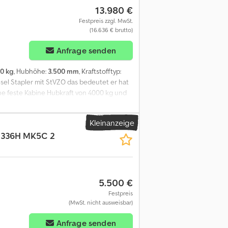
13.980 €
Festpreis zzgl. MwSt.
(16.636 € brutto)
Anfrage senden
0 kg
, Hubhöhe:
3.500 mm
, Kraftstofftyp:
esel Stapler mit StVZO das bedeutet er hat
eine feste Kabine Hubkraft von 4000 kg und
eholt werden oder wir können Ihnen gegen
Kleinanzeige
 336H MK5C 2
5.500 €
Festpreis
(MwSt. nicht ausweisbar)
Anfrage senden