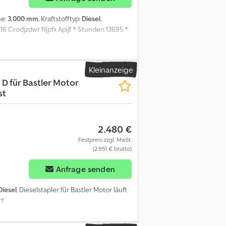
he:
3.000 mm
, Kraftstofftyp:
Diesel
,
16 Crodjzdwr Njpfx Apijf * Stunden:13695 *
Kleinanzeige
 D für Bastler Motor
st
2.480 €
Festpreis zzgl. MwSt.
(2.951 € brutto)
Anfrage senden
Diesel
, Dieselstapler für Bastler Motor läuft
rf