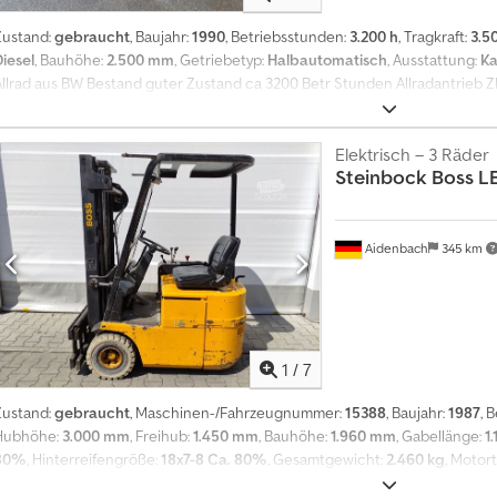
Zustand:
gebraucht
, Baujahr:
1990
, Betriebsstunden:
3.200 h
, Tragkraft:
3.5
Diesel
, Bauhöhe:
2.500 mm
, Getriebetyp:
Halbautomatisch
, Ausstattung:
Ka
Allrad aus BW Bestand guter Zustand ca 3200 Betr Stunden Allradantrieb
Km/h Wedeschaltung Servolenkung Dieselmotor Deutz F6L913 Luftgekühlt
Wendeschaltung und 6 Gängen ZF 6WG 120 Kabine mit Heizung Lüftung A
mm Tragkraft 3500 kg Zulässiges Gesamtgewicht 10500 kg. Leergewicht ca
Elektrisch – 3 Räder
Steinbock Boss
LE
nd 3 Steuerkreis Seitliche Verstellung Drehverstellung . Allrad zuschaltba
letzte Wartung 2022 mit Schneeketten und Gabelzinkenverlängerungen 2x 
Zustand.Einsatzbereit. Tüv Au & Neu Abnahme 950 euro Mwst ausweisbar
Aidenbach
345 km
1
/
7
Zustand:
gebraucht
, Maschinen-/Fahrzeugnummer:
15388
, Baujahr:
1987
, 
Hubhöhe:
3.000 mm
, Freihub:
1.450 mm
, Bauhöhe:
1.960 mm
, Gabellänge:
1
80%
, Hinterreifengröße:
18x7-8 Ca. 80%
, Gesamtgewicht:
2.460 kg
, Motort
Cjdpszp Tbwefx Apiorf