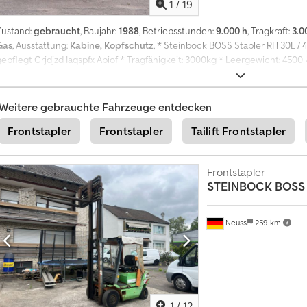
1
/
19
Zustand:
gebraucht
, Baujahr:
1988
, Betriebsstunden:
9.000 h
, Tragkraft:
3.0
Gas
, Ausstattung:
Kabine, Kopfschutz
, * Steinbock BOSS Stapler RH 30L / 4
epflegt Crjdjzd Iaqspfx Apiof * Tragfähigkeit: 3000kg * Leergewicht: 4500 k
Motorhersteller: Ford * Lastschwerpunkt: 500mm * lange Gabeln Wir neh
und optischen Prüfung Ihre Gebrauchtmaschine in Zahlung. Irrtümer, Ein
vorbehalten
Weitere gebrauchte Fahrzeuge entdecken
Frontstapler
Frontstapler
Tailift Frontstapler
Frontstapler
STEINBOCK
BOSS 
Neuss
259 km
1
/
12