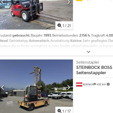
1
/
21
Zustand:
gebraucht
, Baujahr:
1993
, Betriebsstunden:
2.156 h
, Tragkraft:
4.00
Diesel
, Getriebetyp:
Automatisch
, Ausstattung:
Kabine
, Sehr gepflegter Di
Papiere die es Ihnen ermöglicht auf der Straße offiziell abzuladen er hat 
eine Hubhöhe von 3500 m/m org erst 2156 Std er kann bei uns sofort abg
Aufpreis auch liefern rufen Sie uns einfach an. Credpsyxcadsfx Apisf
Seitenstapler
STEINBOCK
BOSS
Seitenstappler
Koblach
432 km
1
/
17