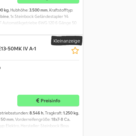
00 kg
, Hubhöhe:
3.500 mm
, Kraftstofftyp:
bine
, 1x Steinbock Geländestapler Y4
 ZF Automatikgetriebe 6WG 120 6 Gänge 50
 mit 78KW/108 PS Wandlergetriebe ZF mit
ustellfenster Standheizung Hubhöhe 3500
Kleinanzeige
 8900 Kg Dublex Mast mit Seitenschieber
13-50MK IV A-1
r. Stapler mit 3200 St Bereifung neuwertig
Csdpfjw Hihwjx Apierf Guter
Preisinfo
Betriebsstunden:
8.546 h
, Tragkraft:
1.250 kg
,
.150 mm
, Vorderreifengröße:
18x7-8 Ca.
yp: Elektro, Hersteller: Steinbock Boss