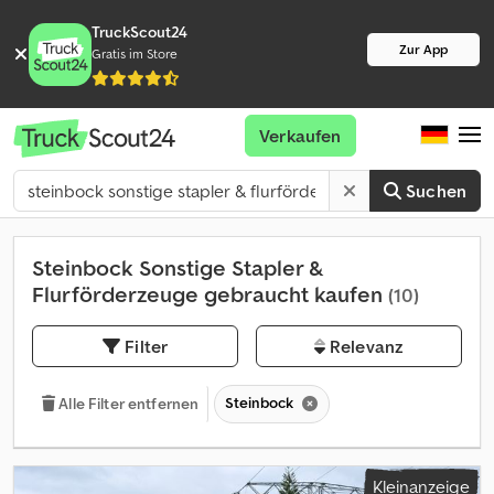
TruckScout24
Zur App
Gratis im Store
Verkaufen
Suchen
Steinbock Sonstige Stapler &
Flurförderzeuge gebraucht kaufen
(10)
Filter
Relevanz
Steinbock
Alle Filter entfernen
Kleinanzeige