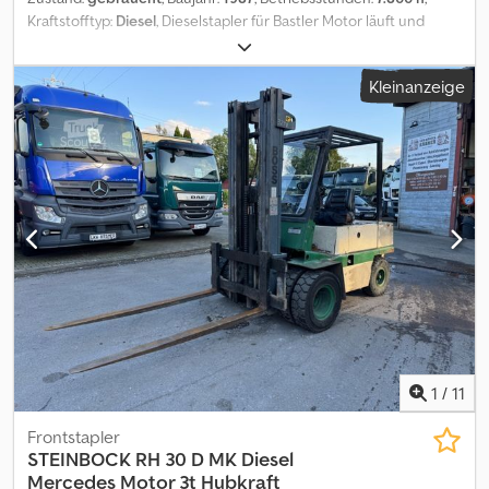
Kraftstofftyp:
Diesel
, Dieselstapler für Bastler Motor läuft und
funktioniert Verliert aber Öl deswegen der Preis . Dodpfx Aey Dy
Ezjdqeck
Kleinanzeige
1
/
11
Frontstapler
STEINBOCK
RH 30 D MK Diesel
Mercedes Motor 3t Hubkraft