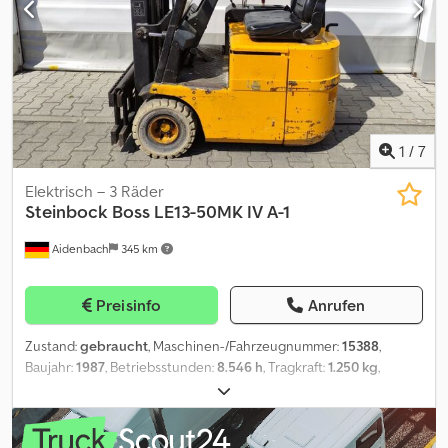
mit Seitenschieber und 3 Steuerkreis Seitliche Verstellung
Drehverstellung . Allrad zuschaltbar. Stapler mit 3200 St Bereifung
neuwertig letzte Wartung 2022 mit Schneeketten und
Gabelzinkenverlängerungen 2x Dodpfx Asw Hihwjdqock Guter
Zustand.Einsatzbereit. Tüv Au & Neu Abnahme 950 euro Mwst
ausweisbar
1
/
7
Elektrisch – 3 Räder
Steinbock Boss
LE13-50MK IV A-1
Aidenbach
345 km
Preisinfo
Anrufen
Zustand:
gebraucht
, Maschinen-/Fahrzeugnummer:
15388
,
Baujahr:
1987
, Betriebsstunden:
8.546 h
, Tragkraft:
1.250 kg
,
Hubhöhe:
3.000 mm
, Freihub:
1.450 mm
, Bauhöhe:
1.960 mm
,
Gabellänge:
1.150 mm
, Vorderreifengröße:
18x7-8 Ca. 80%
,
Hinterreifengröße:
18x7-8 Ca. 80%
, Gesamtgewicht:
2.460 kg
,