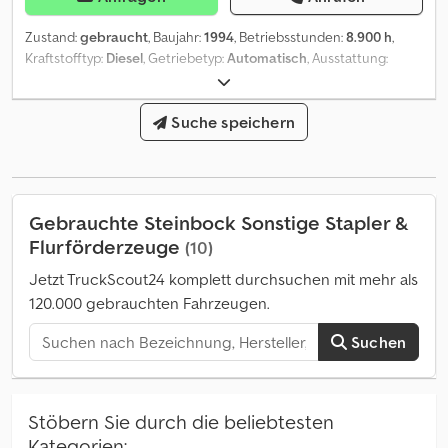
Zustand:
gebraucht
, Baujahr:
1994
, Betriebsstunden:
8.900 h
,
Kraftstofftyp:
Diesel
, Getriebetyp:
Automatisch
, Ausstattung:
Kabine, Kopfschutz
, * Steinbock Boss 336H MK5C 2 * Baujahr
cika 94 * Betriebstunden 9880 * sofort einsatsbereit * Guter
Zustand * Arbeitszeit von Mo bis Fr 07:30-12:00 13:00-18:00,
Suche speichern
Samstag 07:30-17:00. * E-Mail: * Tel/ Whatsapp/ Viber: Alexandar Ilic
Dedpfx Asx Ix Szsdqock * Tel/ Whatsapp/ Viber English: Mladen Ilic
Gebrauchte Steinbock Sonstige Stapler &
Flurförderzeuge
(10)
Jetzt TruckScout24 komplett durchsuchen mit mehr als
120.000 gebrauchten Fahrzeugen.
Suchen
Stöbern Sie durch die beliebtesten
Kategorien: