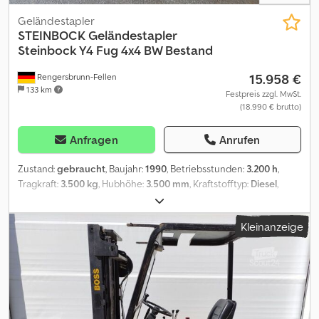
Geländestapler
STEINBOCK
Geländestapler
Steinbock Y4 Fug 4x4 BW Bestand
15.958 €
Rengersbrunn-Fellen
133 km
Festpreis zzgl. MwSt.
(18.990 € brutto)
Anfragen
Anrufen
Zustand:
gebraucht
, Baujahr:
1990
, Betriebsstunden:
3.200 h
,
Tragkraft:
3.500 kg
, Hubhöhe:
3.500 mm
, Kraftstofftyp:
Diesel
,
Bauhöhe:
2.500 mm
, Getriebetyp:
Halbautomatisch
, Ausstattung:
Kabine
, 1x Steinbock Geländestapler Y4 Allrad aus BW Bestand
Kleinanzeige
guter Zustand ca 3200 Betr Stunden Allradantrieb ZF
Automatikgetriebe 6WG 120 6 Gänge 50 Km/h Wedeschaltung
Servolenkung Dieselmotor Deutz F6L913 Luftgekühlt mit
78KW/108 PS Wandlergetriebe ZF mit Wendeschaltung und 6
Gängen ZF 6WG 120 Kabine mit Heizung Lüftung Austellfenster
Standheizung Hubhöhe 3500 mm Tragkraft 3500 kg Zulässiges
Gesamtgewicht 10500 kg. Leergewicht ca 8900 Kg Dublex Mast