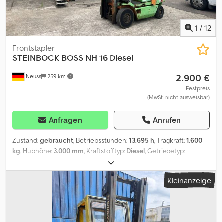
1
/
12
Frontstapler
STEINBOCK
BOSS NH 16 Diesel
2.900 €
Neuss
259 km
Festpreis
(MwSt. nicht ausweisbar)
Anfragen
Anrufen
Zustand:
gebraucht
, Betriebsstunden:
13.695 h
, Tragkraft:
1.600
kg
, Hubhöhe:
3.000 mm
, Kraftstofftyp:
Diesel
, Getriebetyp:
Automatisch
, Ausstattung:
Kopfschutz
, * Steinbock BOSS NH 16
Dcsdozdwr Nspfx Adqek * Stunden:13695 * Hubzylinder Undicht
Kleinanzeige