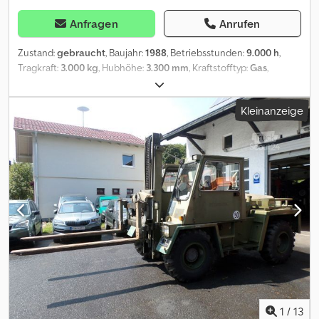
Anfragen
Anrufen
Zustand:
gebraucht
, Baujahr:
1988
, Betriebsstunden:
9.000 h
,
Tragkraft:
3.000 kg
, Hubhöhe:
3.300 mm
, Kraftstofftyp:
Gas
,
Ausstattung:
Kabine, Kopfschutz
, * Steinbock BOSS Stapler RH
30L / 4B-2 * Baujahr: 1988 * sehr guter Zustand * gepflegt *
Kleinanzeige
Tragfähigkeit: 3000kg * Leergewicht: 4500 kg * Gasstapler *
sofort einsatzbereit * Motorhersteller: Ford Dcsdjzd Iaqjpfx Adqjk
* Lastschwerpunkt: 500mm * lange Gabeln Wir nehmen sehr
gerne nach einer technischen und optischen Prüfung Ihre
Gebrauchtmaschine in Zahlung. Irrtümer, Eingabefehler und
Zwischenverkauf vorbehalten
1
/
13