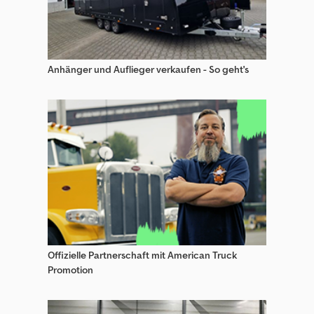
Steinbock Dfg Gabelstapler
Steinbock Frontstapler
Anhänger und Auflieger verkaufen - So geht's
Steinbock Gabelstapler
Steinbock Geländestapler
Steinbock Hochhubwagen
Steinbock Kommissionierer
Steinbock Niederhubwagen
Steinbock Schubmaststapler
Steinbock Seitenstapler
Offizielle Partnerschaft mit American Truck
Promotion
Steinbock Spezial-Baumaschinen
Steinbock Wn Gabelstapler