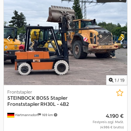
1
/
19
Frontstapler
STEINBOCK
BOSS Stapler
Fronststapler RH30L - 4B2
4.190 €
Hartmannsdorf
169 km
Festpreis zzgl. MwSt.
(4.986 € brutto)