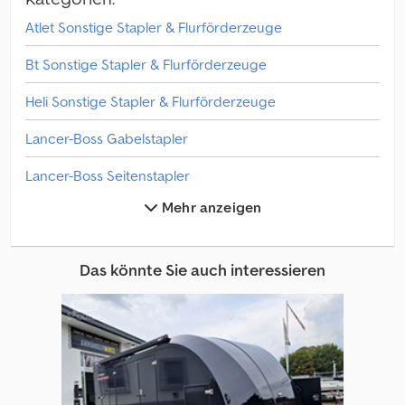
Atlet Sonstige Stapler & Flurförderzeuge
Bt Sonstige Stapler & Flurförderzeuge
Heli Sonstige Stapler & Flurförderzeuge
Lancer-Boss Gabelstapler
Lancer-Boss Seitenstapler
Mehr anzeigen
Linde Sonstige Stapler & Flurförderzeuge
Sonstige Frontstapler
Das könnte Sie auch interessieren
Sonstige Gabelstapler
Sonstige Stapler & Flurförderzeuge
Steinbock Baumaschinen
Steinbock Boss Gabelstapler