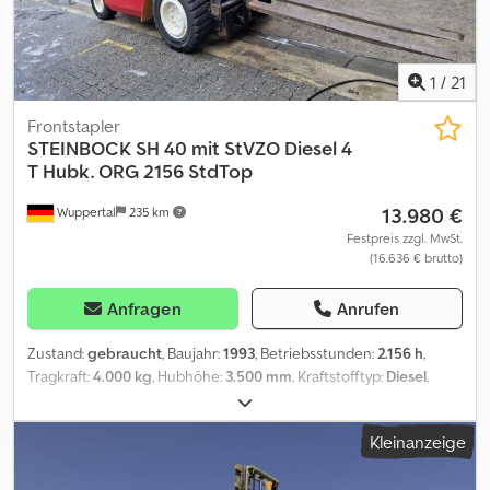
1
/
21
Frontstapler
STEINBOCK
SH 40 mit StVZO Diesel 4
T Hubk. ORG 2156 StdTop
13.980 €
Wuppertal
235 km
Festpreis zzgl. MwSt.
(16.636 € brutto)
Anfragen
Anrufen
Zustand:
gebraucht
, Baujahr:
1993
, Betriebsstunden:
2.156 h
,
Tragkraft:
4.000 kg
, Hubhöhe:
3.500 mm
, Kraftstofftyp:
Diesel
,
Getriebetyp:
Automatisch
, Ausstattung:
Kabine
, Sehr gepflegter
Diesel Stapler mit StVZO das bedeutet er hat Papiere die es
Kleinanzeige
Ihnen ermöglicht auf der Straße offiziell abzuladen er hat eine
feste Kabine Hubkraft von 4000 kg und eine Hubhöhe von 3500