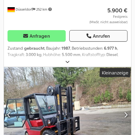
5.900 €
Düsseldorf
252 km
Festpreis
(MwSt. nicht ausweisbar)
Anfragen
Anrufen
Zustand:
gebraucht
, Baujahr:
1987
, Betriebsstunden:
6.977 h
,
Tragkraft:
3.000 kg
, Hubhöhe:
5.500 mm
, Kraftstofftyp:
Diesel
,
Getriebetyp:
Automatisch
, Ausstattung:
Kopfschutz
, * Steinbock
RH 30 D MK IV B-1 Dieselstapler * Deutsches Fahrzeug *
Kleinanzeige
Mercedes Motor !!!!! Dsdov Hq N Djpfx Adqeck * 1987 *
Tragfähigkeit MAX 3000 kg bei 3,50 m höhe * 2340 kg bei 5,50m
höhe * Voll Funktionsfähig * lange Zinken !! * Verladung in/ auf
Auflieger möglich * Paragraph 25