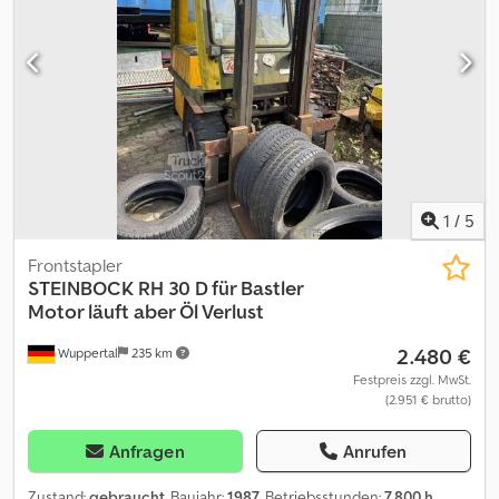
1
/
5
Frontstapler
STEINBOCK
RH 30 D für Bastler
Motor läuft aber Öl Verlust
2.480 €
Wuppertal
235 km
Festpreis zzgl. MwSt.
(2.951 € brutto)
Anfragen
Anrufen
Zustand:
gebraucht
, Baujahr:
1987
, Betriebsstunden:
7.800 h
,