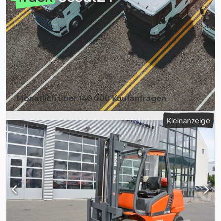
Motortyp: Elektro, Hersteller: Steinbock Boss Dodpszp Tbwefx
Adqjck
Monatlich über 140.000 Kaufanfragen
Händlerpaket auswählen
Kleinanzeige