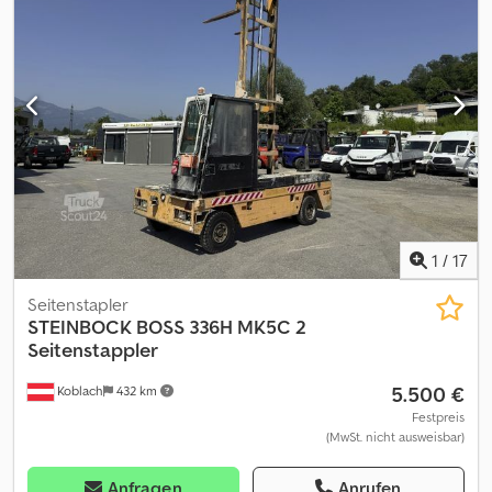
m/m org erst 2156 Std er kann bei uns sofort abgeholt werden
oder wir können Ihnen gegen Aufpreis auch liefern rufen Sie uns
einfach an. Dsdpfxoyxcadj Adqjck
1
/
17
Seitenstapler
STEINBOCK
BOSS 336H MK5C 2
Seitenstappler
5.500 €
Koblach
432 km
Festpreis
(MwSt. nicht ausweisbar)
Anfragen
Anrufen