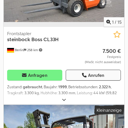
1
/
15
Frontstapler
steinbock
Boss CL33H
7.500 €
Berlin
258 km
Festpreis
(MwSt. nicht ausweisbar)
Anfragen
Anrufen
Zustand:
gebraucht
, Baujahr:
1999
, Betriebsstunden:
2.322 h
,
Tragkraft:
3.300 kg
, Hubhöhe:
3.300 mm
, Leistung:
44 kW (59,82
PS)
, Getriebetyp:
Sonstige
, Farbe:
Orange
, Kilometerstand:
2.322
km
, Erstzulassung:
10/1999
, Federung:
Sonstige
, Fahrerkabine:
Kleinanzeige
Sonstige
, Emissionsklasse:
keine
, Kraftstoff:
Flüssiggas (LPG)
,
Ausstattung:
Kopfschutz
, * Hubhöhe:3300mm * Tragkraft:3300kg
* Eigengrwicht:4000kg * Autogas LPG * 44kw * Kabine Schneider