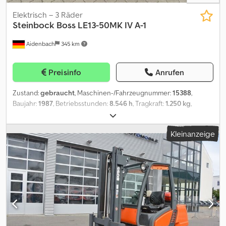
Elektrisch – 3 Räder
Steinbock Boss
LE13-50MK IV A-1
Aidenbach
345 km
Preisinfo
Anrufen
Zustand:
gebraucht
, Maschinen-/Fahrzeugnummer:
15388
,
Baujahr:
1987
, Betriebsstunden:
8.546 h
, Tragkraft:
1.250 kg
,
Hubhöhe:
3.000 mm
, Freihub:
1.450 mm
, Bauhöhe:
1.960 mm
,
Gabellänge:
1.150 mm
, Vorderreifengröße:
18x7-8 Ca. 80%
,
Kleinanzeige
Hinterreifengröße:
18x7-8 Ca. 80%
, Gesamtgewicht:
2.460 kg
,
Motortyp: Elektro, Hersteller: Steinbock Boss Crodpfxszp Tbws
Aagsf