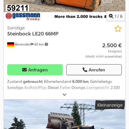
1
/
6
Sonstige
Steinbock
LE20 66MP
2.500 €
Bovenden
60 km
Festpreis
(MwSt. nicht ausweisbar)
Anfragen
Anrufen
Zustand:
gebraucht
, Kilometerstand:
6.000 km
, Getriebetyp:
Sonstige
, Kraftstofftyp:
Diesel
, Farbe:
Orange
, Leergewicht:
2.320
kg
, Erstzulassung:
01/1999
, Baujahr:
1999
, Fahrerkabine:
Sonstige
,
Fahrzeugstandort: Bovenden, Crjdpfxei N H Huj Aagjf Aufbau:
Kleinanzeige
Gabelstabler Masthöhe (Hubhöhe) 3300mm, Tragfähigkeit:
2000kg, ca. 6.000 Betr.-Std. ZUBEHÖRANGABEN OHNE GEWÄHR,
Änderungen, Zwischenverkauf und Irrtümer vorbehalten! - .