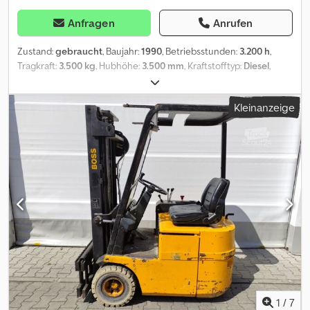
Anfragen
Anrufen
Zustand:
gebraucht
, Baujahr:
1990
, Betriebsstunden:
3.200 h
,
Tragkraft:
3.500 kg
, Hubhöhe:
3.500 mm
, Kraftstofftyp:
Diesel
,
Bauhöhe:
2.500 mm
, Getriebetyp:
Halbautomatisch
, Ausstattung:
Kabine
, 1x Steinbock Geländestapler Y4 Allrad aus BW Bestand
Kleinanzeige
guter Zustand ca 3200 Betr Stunden Allradantrieb ZF
Automatikgetriebe 6WG 120 6 Gänge 50 Km/h Wedeschaltung
Servolenkung Dieselmotor Deutz F6L913 Luftgekühlt mit
78KW/108 PS Wandlergetriebe ZF mit Wendeschaltung und 6
Gängen ZF 6WG 120 Kabine mit Heizung Lüftung Austellfenster
Standheizung Hubhöhe 3500 mm Tragkraft 3500 kg Zulässiges
Gesamtgewicht 10500 kg. Leergewicht ca 8900 Kg Csdew
Hihwepfx Aagjrf Dublex Mast mit Seitenschieber und 3
Steuerkreis Seitliche Verstellung Drehverstellung . Allrad
zuschaltbar. Stapler mit 3200 St Bereifung neuwertig letzte
Wartung 2022 mit Schneeketten und
Gabelzinkenverlängerungen 2x Guter Zustand.Einsatzbereit. Tüv
Au & Neu Abnahme 950 euro Mwst ausweisbar
1
/
7