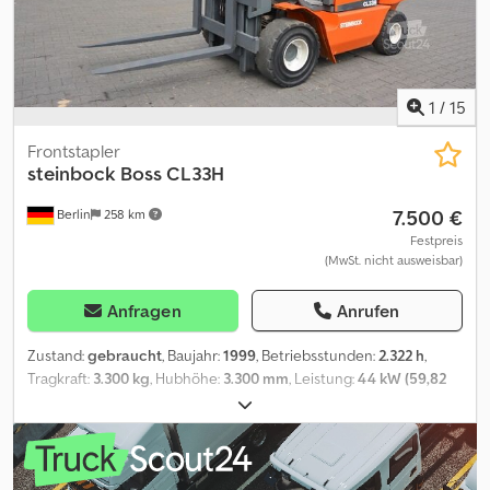
1
/
15
Frontstapler
steinbock
Boss CL33H
7.500 €
Berlin
258 km
Festpreis
(MwSt. nicht ausweisbar)
Anfragen
Anrufen
Zustand:
gebraucht
, Baujahr:
1999
, Betriebsstunden:
2.322 h
,
Tragkraft:
3.300 kg
, Hubhöhe:
3.300 mm
, Leistung:
44 kW (59,82
PS)
, Getriebetyp:
Sonstige
, Farbe:
Orange
, Kilometerstand:
2.322
km
, Erstzulassung:
10/1999
, Federung:
Sonstige
, Fahrerkabine:
Sonstige
, Emissionsklasse:
keine
, Kraftstoff:
Flüssiggas (LPG)
,
Ausstattung:
Kopfschutz
, * Hubhöhe:3300mm * Tragkraft:3300kg