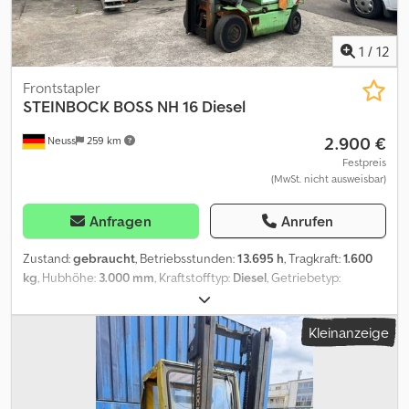
1
/
12
Frontstapler
STEINBOCK
BOSS NH 16 Diesel
2.900 €
Neuss
259 km
Festpreis
(MwSt. nicht ausweisbar)
Anfragen
Anrufen
Zustand:
gebraucht
, Betriebsstunden:
13.695 h
, Tragkraft:
1.600
kg
, Hubhöhe:
3.000 mm
, Kraftstofftyp:
Diesel
, Getriebetyp:
Automatisch
, Ausstattung:
Kopfschutz
, * Steinbock BOSS NH 16
Credpfxjzdwr No Aagef * Stunden:13695 * Hubzylinder Undicht
Kleinanzeige