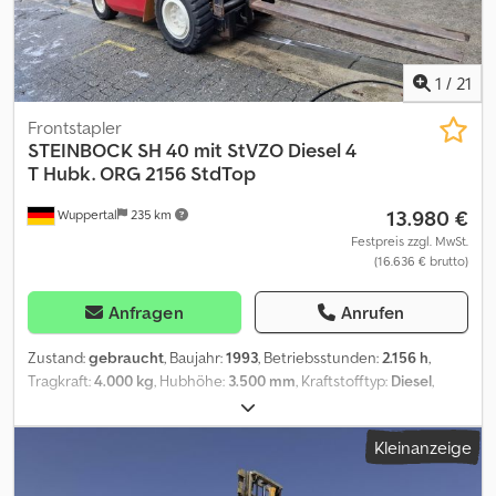
1
/
21
Frontstapler
STEINBOCK
SH 40 mit StVZO Diesel 4
T Hubk. ORG 2156 StdTop
13.980 €
Wuppertal
235 km
Festpreis zzgl. MwSt.
(16.636 € brutto)
Anfragen
Anrufen
Zustand:
gebraucht
, Baujahr:
1993
, Betriebsstunden:
2.156 h
,
Tragkraft:
4.000 kg
, Hubhöhe:
3.500 mm
, Kraftstofftyp:
Diesel
,
Getriebetyp:
Automatisch
, Ausstattung:
Kabine
, Sehr gepflegter
Diesel Stapler mit StVZO das bedeutet er hat Papiere die es
Kleinanzeige
Ihnen ermöglicht auf der Straße offiziell abzuladen er hat eine
feste Kabine Hubkraft von 4000 kg und eine Hubhöhe von 3500