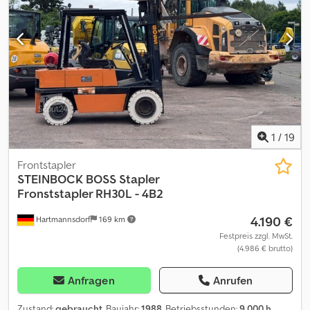
1
/
19
Frontstapler
STEINBOCK
BOSS Stapler
Fronststapler RH30L - 4B2
4.190 €
Hartmannsdorf
169 km
Festpreis zzgl. MwSt.
(4.986 € brutto)
Anfragen
Anrufen
Zustand:
gebraucht
, Baujahr:
1988
, Betriebsstunden:
9.000 h
,