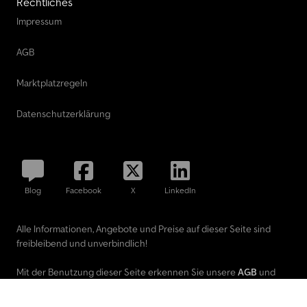
Rechtliches
Impressum
AGB
Marktplatzregeln
Datenschutzerklärung
Blog
Facebook
X
LinkedIn
Alle Informationen, Angebote und Preise auf dieser Seite sind
freibleibend und unverbindlich!
Mit der Benutzung dieser Seite erkennen Sie unsere
AGB
und
Datenschutzerklärung
an.
Ausgewiesene Marken gehören ihren jeweiligen Eigentümern.