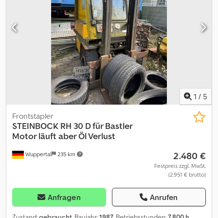
1
/
5
Frontstapler
STEINBOCK
RH 30 D für Bastler
Motor läuft aber Öl Verlust
2.480 €
Wuppertal
235 km
Festpreis zzgl. MwSt.
(2.951 € brutto)
Anfragen
Anrufen
Zustand:
gebraucht
, Baujahr:
1987
, Betriebsstunden:
7.800 h
,