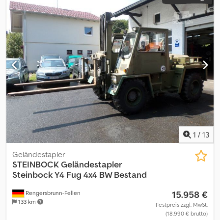
1
/
13
Geländestapler
STEINBOCK
Geländestapler
Steinbock Y4 Fug 4x4 BW Bestand
15.958 €
Rengersbrunn-Fellen
133 km
Festpreis zzgl. MwSt.
(18.990 € brutto)