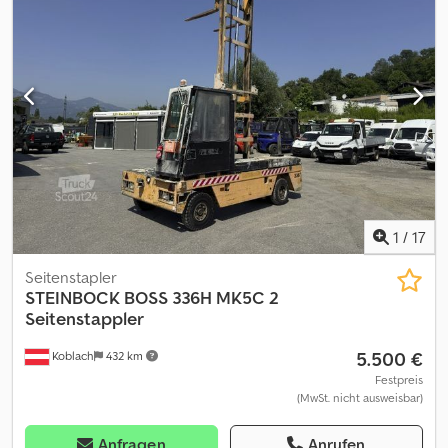
m/m org erst 2156 Std er kann bei uns sofort abgeholt werden
oder wir können Ihnen gegen Aufpreis auch liefern rufen Sie uns
einfach an. Cjdpfx Asyxcadeagjrf
1
/
17
Seitenstapler
STEINBOCK
BOSS 336H MK5C 2
Seitenstappler
5.500 €
Koblach
432 km
Festpreis
(MwSt. nicht ausweisbar)
Anfragen
Anrufen