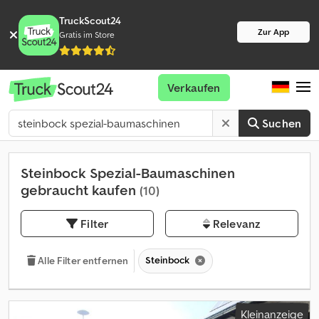
TruckScout24
Zur App
Gratis im Store
Verkaufen
Suchen
Steinbock Spezial-Baumaschinen
gebraucht kaufen
(10)
Filter
Relevanz
Steinbock
Alle Filter entfernen
Kleinanzeige