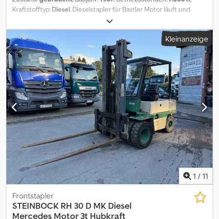
Kraftstofftyp:
Diesel
, Dieselstapler für Bastler Motor läuft und
funktioniert Verliert aber Öl deswegen der Preis . Crsdpfx Ajy Dy
Ezeagsf
Kleinanzeige
1
/
11
Frontstapler
STEINBOCK
RH 30 D MK Diesel
Mercedes Motor 3t Hubkraft