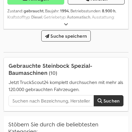
Zustand:
gebraucht
, Baujahr:
1994
, Betriebsstunden:
8.900 h
,
Kraftstofftyp:
Diesel
, Getriebetyp:
Automatisch
, Ausstattung:
Kabine, Kopfschutz
, * Steinbock Boss 336H MK5C 2 * Baujahr
cika 94 * Betriebstunden 9880 * sofort einsatsbereit * Guter
Zustand Cedsx Ix Szepfx Aagjrf * Arbeitszeit von Mo bis Fr 07:30-
Suche speichern
12:00 13:00-18:00, Samstag 07:30-17:00. * E-Mail: * Tel/ Whatsapp/
Viber: Alexandar Ilic * Tel/ Whatsapp/ Viber English: Mladen Ilic
Gebrauchte Steinbock Spezial-
Baumaschinen
(10)
Jetzt TruckScout24 komplett durchsuchen mit mehr als
120.000 gebrauchten Fahrzeugen.
Suchen
Stöbern Sie durch die beliebtesten
Kategorien: