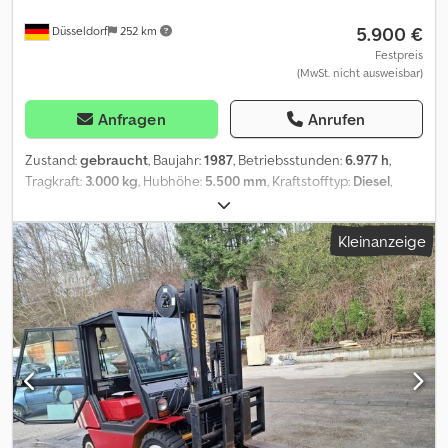
5.900 €
Düsseldorf
252 km
Festpreis
(MwSt. nicht ausweisbar)
Anfragen
Anrufen
Zustand:
gebraucht
, Baujahr:
1987
, Betriebsstunden:
6.977 h
,
Tragkraft:
3.000 kg
, Hubhöhe:
5.500 mm
, Kraftstofftyp:
Diesel
,
Getriebetyp:
Automatisch
, Ausstattung:
Kopfschutz
, * Steinbock
RH 30 D MK IV B-1 Dieselstapler * Deutsches Fahrzeug *
Kleinanzeige
Mercedes Motor !!!!! * 1987 * Tragfähigkeit MAX 3000 kg bei 3,50
m höhe * 2340 kg bei 5,50m höhe * Voll Funktionsfähig * lange
Zinken !! * Verladung in/ auf Auflieger möglich * Paragraph 25
Codpov Hq N Defx Aagerf