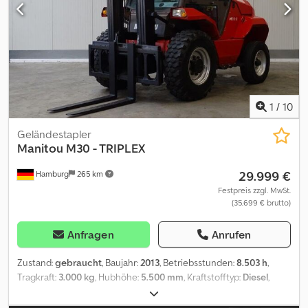
1
/
10
Geländestapler
Manitou
M30 - TRIPLEX
29.999 €
Hamburg
265 km
Festpreis zzgl. MwSt.
(35.699 € brutto)
Anfragen
Anrufen
Zustand:
gebraucht
, Baujahr:
2013
, Betriebsstunden:
8.503 h
,
Tragkraft:
3.000 kg
, Hubhöhe:
5.500 mm
, Kraftstofftyp:
Diesel
,
Masttyp:
Triplex
, Bauhöhe:
2.950 mm
, Reifenzustand:
50 %
,
Vorderreifengröße:
14 5R20
, Hinterreifengröße:
10R17 5
,