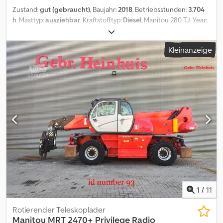
Zustand:
gut (gebraucht)
, Baujahr:
2018
, Betriebsstunden:
3.704
h
, Masttyp:
ausziehbar
, Kraftstofftyp:
Diesel
, Manitou 280 TJ. Year:
2018. Hours: 3704. Weight: 16.650 kg. CE machine. Djdpfezr N Dysx
Aipeck 34 KW. Max capacity basket: 350 kg / 3 persons + 110 kg.
Kleinanzeige
Max permitted tilt: 4 degree. Max wind speed: 12,5 m/s. Max lateral
force: 400 N. 4x4x4. Extandable Jip. Rotated basket. Max working
height: 27.73 meter. Max outreach: 21.45 meter. Tyres: 385/45-28
80%. German Machine! ID NR: 161. The General Terms and
Conditions of Heinhuis are applicable to all adverts, offers and
quotations by Heinhuis, all agreements entered into by Heinhuis
and the negotiations preceding them. By any form of response
you accept the applicability of the General Terms and Conditions
of Heinhuis and you declare that you have taken note of these
General Terms and Conditions. Our prices are export netto
prices. = Weitere Informationen = Baujahr: 2018 Antrieb: Rad zGG:
16.649 kg Hubkapazität: 350 kg Arbeitshöhe: 2.773 cm CE-
Kennzeichnung: ja Technischer Zustand: gut Optischer Zustand:
gut = Firmeninformationen = Für mehr Informationen:
1
/
11
Rotierender Teleskoplader
Manitou
MRT 2470+ Privilege Radio