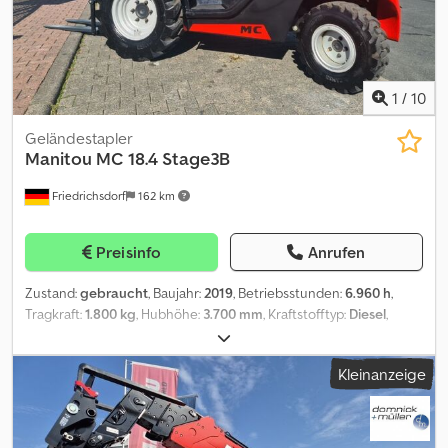
Antriebsräder und die 3 Steuerungsarten Fortbewegung und
Aufstellung der Maschine auf verstopften oder engen Baustellen.
Die Gestaltung des Bedienpults sorgt für ein klares Arbeitsumfeld
für schnelle Bedienung und sofortige Produktivität. Dcedpfx
Aiszgkkkjpsk
1
/
10
Geländestapler
Manitou
MC 18.4 Stage3B
Friedrichsdorf
162 km
Preisinfo
Anrufen
Zustand:
gebraucht
, Baujahr:
2019
, Betriebsstunden:
6.960 h
,
Tragkraft:
1.800 kg
, Hubhöhe:
3.700 mm
, Kraftstofftyp:
Diesel
,
Masttyp:
Duplex
, Bauhöhe:
2.600 mm
, Leistung:
26 kW (35,35 PS)
,
Reifenzustand:
80 %
, Leergewicht:
3.562 kg
, Gesamtlänge:
2.950
Kleinanzeige
mm
, Farbe:
Sonstige
, Höchstgeschwindigkeit:
20 km/h
,
Anbaugeräte: Seitenschieber, Sonderausstattung: 3. Ventil,
Dachabdeckung, Frontscheibe, Beschreibung: Mit dem als
Zweirad- oder Allradantrieb erhältlichen MC18 verladen Sie