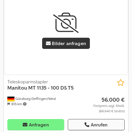
Heinhuis are applicable to all adverts, offers and quotations by
Heinhuis, all agreements entered into by Heinhuis and the
negotiations preceding them. By any form of response you
accept the applicability of the General Terms and Conditions of
Heinhuis and you declare that you have taken note of these
General Terms and Conditions. Our prices are export netto
prices. = Weitere Informationen = Baujahr: 2012 Antrieb: Rad
Bilder anfragen
Dcedpfx Aozrwmvoipok zGG: 13.000 kg Fahrgestellform: starr CE-
Kennzeichnung: ja = Firmeninformationen = Für mehr
Informationen:
Teleskoparmstapler
Manitou
MT 1135 - 100 DS T5
56.000 €
Günzburg-Deffingen/West
305 km
Festpreis zzgl. MwSt.
(66.640 € brutto)
Anfragen
Anrufen