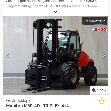
Zustand:
gebraucht
, Baujahr:
2007
, Betriebsstunden:
3.280 h
,
driverhouse, CPB, KAB - comfortseat, ROPS / FOPS, WINDSHIELD
Tragkraft:
200 kg
, Leergewicht:
8.100 kg
, Bauhöhe:
2.530 mm
,
PROTECTION GUARD, follower coupling, road lightings, WARNING
Kraftstofftyp:
Diesel
, Reifenzustand:
100 %
, Farbe:
Sonstige
,
LIGHT, back view mirrors (5x), windshield wipers (4x), AIR
Gesamtlänge:
7.770 mm
, Beschreibung: Die Gelenkbühne
CONDITION, BACKVIEW CAMERA, heating / ventilation. Tyres:
Kleinanzeige
Manitou 160 ATJ+180 ATJ ist ideal für Außenarbeiten auf
ROUGH TERRAIN TYRES (15.5/80–24) – all around approx. 98 %.
unebenen oder abschüssigen Böden. Eine Hebekraft von 230 kg,
Transport dimensions: see above. ∗∗∗ EQUIPMENT IS
eine Gelenkhöhe von 7,38 m und eine Arbeitshöhe von 16 - 18 m
FINANCEABLE in nearly all European countries /
garantieren einen großen Arbeitsbereich. Mit ihrem Dieselmotor
TRANSPORTATION WORLDWIDE POSSIBLE at good conditions /
und 4 Antriebsrädern in Verbindung mit 3 Steuerungsarten
EXPORT: ONLY THE NET-AMOUNT NEEDS TO BE PAID (!) ∗∗∗ ©
zeichnet sich die 160 ATJ+180 ATJ durch ein hohes Maß an
pb Dcodpfx Ajzqrdgeipsk
Leistung und Autonomie aus. Die durchdachte Gestaltung des
Bedienpults sorgt für ein klares und deutliches Arbeitsumfeld
und einfache Bedienung. Dank der hydraulischen
Drehzahlregelung werden Geräuschpegel und Verbrauch
reduziert. Dcodpozpzkgsfx Aipok
1
/
10
Geländestapler
Manitou
M50-4D - TRIPLEX- 4x4