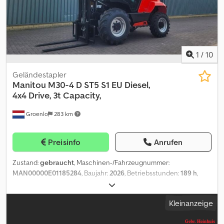
1
/
10
Geländestapler
Manitou
M30-4 D ST5 S1 EU Diesel,
4x4 Drive, 3t Capacity,
Groenlo
283 km
Preisinfo
Anrufen
Zustand:
gebraucht
, Maschinen-/Fahrzeugnummer:
MAN00000E01185284
, Baujahr:
2026
, Betriebsstunden:
189 h
,
Hubhöhe:
5.500 mm
, Kraftstofftyp:
Diesel
, Leistung:
55 kW (74,78
PS)
, Motorenhersteller:
Deutz
, Hubkapazität: 3.000 kg Bauhöhe:
Kleinanzeige
246 cm Abmessungen des Laderaums: 351 x 192 x 245 cm Zustand
der Bereifung vorne: 0 Dcodpfxjzr Dt As Aipok Zustand der