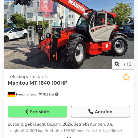
Lasten auf jedem Terrain sicher und exakt. Die 30 cm
Bodenfreiheit garantieren eine ausgezeichnete Steigfähigkeit
auf Ihren Feldern. Eine gute Rundumsicht und die kompakte und
robuste Bauweise sorgen für optimale Sicherheit bei der Arbeit.
Entdecken Sie den MC18, Ihren neuen Partner für mehr
Produktivität! Dieser Manitou Geländestapler ist in der Zweirad
oder Vierrad Antiebstechnik auch in der Version MC 25-2 oder
MC25-4 oder MC 30-2 oder MC 30-4 erhältlich. Dcsdpfx Ajzrpy
Isipok
1
/
10
Teleskoparmstapler
Manitou
MT 1840 100HP
Friedrichsdorf
162 km
Preisinfo
Anrufen
Zustand:
gebraucht
, Baujahr:
2026
, Betriebsstunden:
3 h
,
Tragkraft:
4.000 kg
, Hubhöhe:
17.550 mm
, Kraftstofftyp:
Diesel
,
Masttyp:
ausziehbar
, Bauhöhe:
2.500 mm
, Leistung:
74 kW (100,61