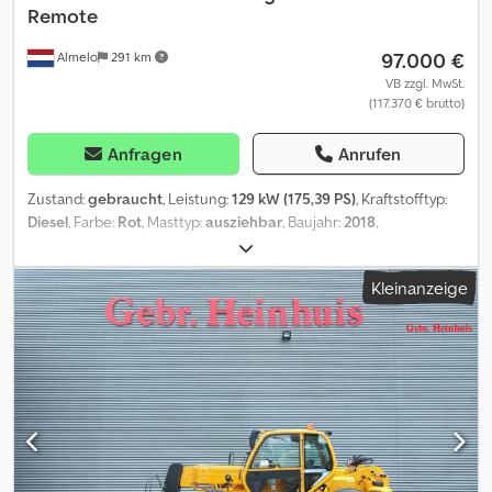
Remote
97.000 €
Almelo
291 km
VB zzgl. MwSt.
(117.370 € brutto)
Anfragen
Anrufen
Zustand:
gebraucht
, Leistung:
129 kW (175,39 PS)
, Kraftstofftyp:
Diesel
, Farbe:
Rot
, Masttyp:
ausziehbar
, Baujahr:
2018
,
Betriebsstunden:
2.904 h
, Manitou MRT 2470+ Privilege. Year:
2018. Hours: 2904. Weight: 21.350 kg. CE Machine. 129 KW.
Kleinanzeige
Mercedes benz OM 936 LA engine. Djdpszrwtijfx Aipjck Max lifting
height: 24 meter. Max lift capacity: 7000 kg. Ad Blue. 4x4x4. Radio
CD. Radio Remote Control. 2 Joysticks. 1 set forks. Tyres:
445/65R22,5 70%. NL Machine! ID NR: 93. The General Terms and
Conditions of Heinhuis are applicable to all adverts, offers and
quotations by Heinhuis, all agreements entered into by Heinhuis
and the negotiations preceding them. By any form of response
you accept the applicability of the General Terms and Conditions
of Heinhuis and you declare that you have taken note of these