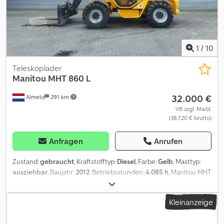
General Terms and Conditions. Our prices are export netto
prices. = Weitere Informationen = Baujahr: 2018 Antrieb: Rad
Leergewicht: 21.350 kg CE-Kennzeichnung: ja Referenznummer:
93 = Firmeninformationen = Für mehr Informationen:
1
/
10
Teleskoplader
Manitou
MHT 860 L
32.000 €
Almelo
291 km
VB zzgl. MwSt.
(38.720 € brutto)
Anfragen
Anrufen
Zustand:
gebraucht
, Kraftstofftyp:
Diesel
, Farbe:
Gelb
, Masttyp:
ausziehbar
, Baujahr:
2012
, Betriebsstunden:
4.085 h
, Manitou MHT
860 L. Year: 2012. Hours: 4085. Max weight: 13.000 kg. CE machine.
Max lifting height: 8 meter. Max lift capacity: 6000 kg. 4x4x4. Side
Kleinanzeige
shift. 106 KW perkins engine. 20 KMH. Hydr. adjustable forks. Tyres:
480/65-22.5 60%. ID NR: 381. The General Terms and Conditions of