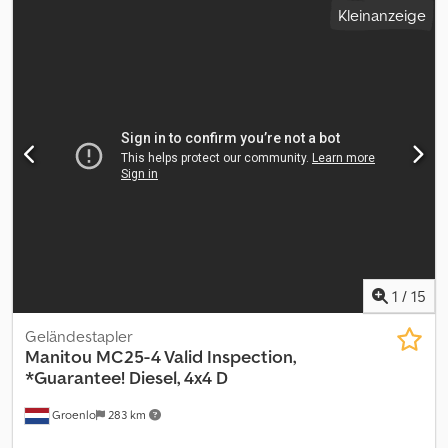
Kleinanzeige
Leergewicht:
4.670 kg
, Gesamtlänge:
3.450 mm
, Farbe:
Sonstige
,
Anbaugeräte: Seitenschieber, Sonderausstattung: Heizung,
Vollkabine, Beschreibung: Wir haben neben diesem Manitou
Modell noch ca. 200 Schwerlaststapler, Kompaktstapler,
Gabelstapler & Seitenstapler in unserem Lager Hamburg und
Danzig. Besuchen Sie unsere Homepage - Mietkauf &
Finanzierung zu günstigen Konditionen sind für uns jederzeit
machbar. Gerne kaufen wir auch Ihren Gebrauchten frei an, auch
ohne dass Sie ein Fahrzeug bei uns erwerben. Unser Inhaber Herr
Peter Sawitzki berät Sie gerne ausführlich zu diesem M30-2 P.S.:
Unsere Stapler-Meisterwerkstatt ist auf Reparatur,
Instandsetzung, Überholung und Sonderbau für Gabelstapler ab
8 to. spezialisiert. Gerne stellen wir auch Ihr Fahrzeug bei uns zum
Kommissionsverkauf aus. Dcsdsi Tni Tjpfx Aipok
1
/
15
Geländestapler
Manitou
MC25-4 Valid Inspection,
*Guarantee! Diesel, 4x4 D
Groenlo
283 km