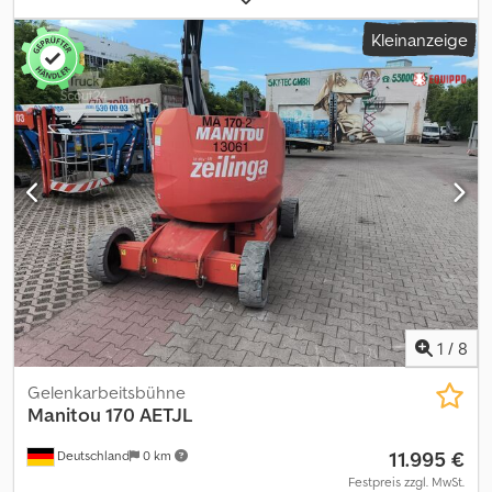
PS)
, Reifenzustand:
100 %
, Vorderreifengröße:
24
,
Kleinanzeige
Hinterreifengröße:
24
, Leergewicht:
12.500 kg
, Gesamtlänge:
6.270 mm
, Farbe:
Sonstige
, Höchstgeschwindigkeit:
35 km/h
,
Sonderausstattung: 3. Ventil, Heizung, Vollkabine, Klimaanlage, CE
Zertifikat, Außenspiegel, Rundumleuchte, Dodpfxszrpyzj Aipsck
1
/
8
Gelenkarbeitsbühne
Manitou
170 AETJL
11.995 €
Deutschland
0 km
Festpreis zzgl. MwSt.