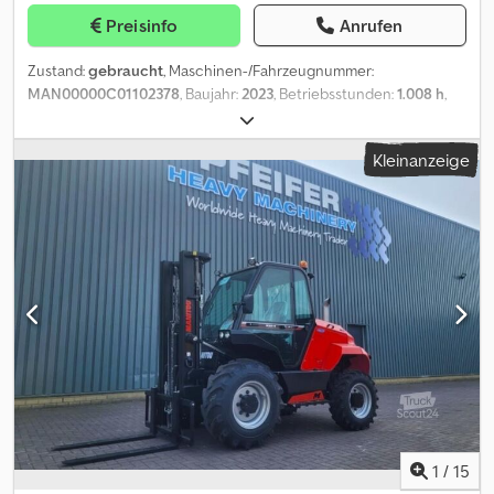
Preisinfo
Anrufen
Zustand:
gebraucht
, Maschinen-/Fahrzeugnummer:
MAN00000C01102378
, Baujahr:
2023
, Betriebsstunden:
1.008 h
,
Hubhöhe:
3.400 mm
, Kraftstofftyp:
Diesel
, Leistung:
44 kW (59,82
PS)
, Motorenhersteller:
Perkins
, Hubkapazität: 2.500 kg Bauhöhe:
Kleinanzeige
200 cm Abmessungen des Laderaums: 445 x 144 x 199 cm Zustand
der Bereifung vorne: 0 Dcedpfx Ajzffnzsipek Zustand der
Bereifung hinten: 0 Wenden Sie sich an PFEIFER GROUP, um
weitere Informationen zu erhalten.
1
/
15