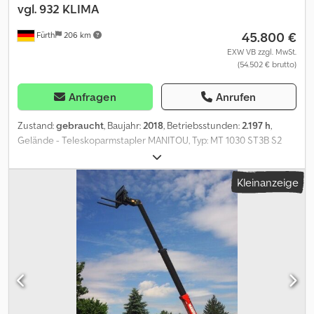
vgl. 932 KLIMA
45.800 €
Fürth
206 km
EXW VB zzgl. MwSt.
(54.502 € brutto)
Anfragen
Anrufen
Zustand:
gebraucht
, Baujahr:
2018
, Betriebsstunden:
2.197 h
,
Gelände - Teleskoparmstapler MANITOU, Typ: MT 1030 ST3B S2
4x4x4, Ersteinsatz: 2019, BAUHÖHE NUR: ca. 2.300 mm, HUBKRAFT:
3.000 kg, HUBHÖHE: 10.00 m, LANGE LADEGABELN (Gabellänge:
Kleinanzeige
1.200 mm / Breite Aufnahme: 1.100 mm) – ZUSATZHYDRAULIK,
LASTSCHUTZGITTER, SCHNELLWECHSLER, 4-Zylinder DEUTZ-
Diesel Motor (Typ: TD 3.6 L4 – 74.34 PS / 55.40 kW bei 2.200 U/min),
ALLRAD und ALLRADLENKUNG (4x4x4) - HUNDEGANG,
hydraulische Abstützungen (2x), ÜBERLASTWARNEINRICHTUNG,
großes Führerhaus, CPB, KAB - Komfortsitz, ROPS / FOPS,
FRONTSCHEIBEN-SCHUTZGITTER, Anhängerkupplung,
Verkehrsbeleuchtung, WARNLEUCHTE, Außenspiegel (5x),
Scheibenwischer (4x), KLIMA, RÜCKFAHRKAMERA, Heizung /