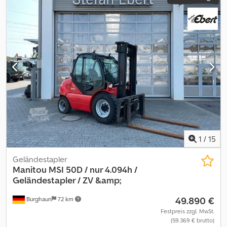
1
/
15
Geländestapler
Manitou
MSI 50D / nur 4.094h /
Geländestapler / ZV &amp;
49.890 €
Burghaun
72 km
Festpreis zzgl. MwSt.
(59.369 € brutto)