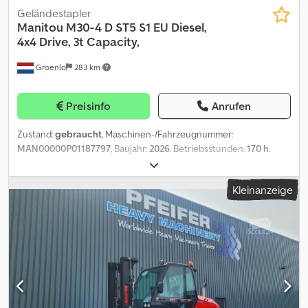
Geländestapler
Manitou
M30-4 D ST5 S1 EU Diesel,
4x4 Drive, 3t Capacity,
Groenlo
283 km
Preisinfo
Anrufen
Zustand:
gebraucht
, Maschinen-/Fahrzeugnummer:
MAN00000P01187797
, Baujahr:
2026
, Betriebsstunden:
170 h
,
Hubhöhe:
5.500 mm
, Kraftstofftyp:
Diesel
, Leistung:
55 kW (74,78
PS)
, Motorenhersteller:
Deutz
, Hubkapazität: 3.000 kg Bauhöhe:
Kleinanzeige
246 cm Abmessungen des Laderaums: 351 x 192 x 245 cm Dsdpezr
Duasfx Aipock Zustand der Bereifung vorne: 0 Zustand der
Bereifung hinten: 0 Wenden Sie sich an PFEIFER GROUP, um
weitere Informationen zu erhalten.