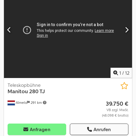
Bereifung hinten: 0 Wenden Sie sich an PFEIFER GROUP, um
weitere Informationen zu erhalten.
1
/
12
Teleskopbühne
Manitou
280 TJ
39.750 €
Almelo
291 km
VB zzgl. MwSt.
(48.098 € brutto)
Anfragen
Anrufen