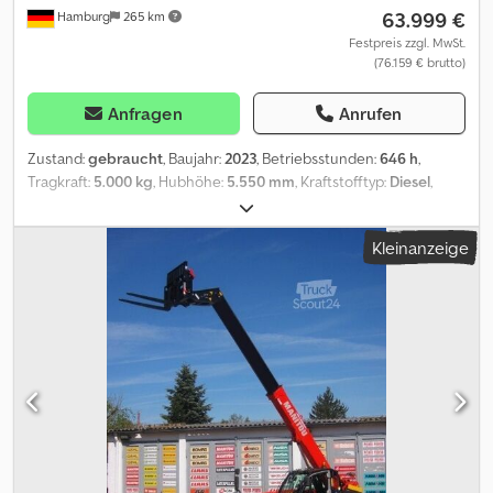
63.999 €
Hamburg
265 km
Festpreis zzgl. MwSt.
(76.159 € brutto)
Anfragen
Anrufen
Zustand:
gebraucht
, Baujahr:
2023
, Betriebsstunden:
646 h
,
Tragkraft:
5.000 kg
, Hubhöhe:
5.550 mm
, Kraftstofftyp:
Diesel
,
Masttyp:
Triplex
, Bauhöhe:
2.900 mm
, Reifenzustand:
50 %
,
Vorderreifengröße:
480/65-22,5
, Hinterreifengröße:
340/80-18
,
Kleinanzeige
Leergewicht:
8.436 kg
, Gesamtlänge:
3.830 mm
, Farbe:
Sonstige
,
Anbaugeräte: Seitenschieber, Zinkenverstellgerät,
Anbaugerätebeschreibung: Zinkenverstellgerät
Öffnungsbereich: 350 / 1 675 mm Sonderausstattung: Heizung,
Vollkabine, Vollfreihub, Sonderausstattungbeschreibung: 4x4
Beschreibung: Wir haben neben diesem Manitou Modell noch ca.
200 Schwerlaststapler, Kompaktstapler, Gabelstapler &
Seitenstapler in unserem Lager Hamburg und Danzig. Besuchen
Sie unsere Homepage - Mietkauf & Finanzierung zu günstigen
Konditionen sind für uns jederzeit machbar. Gerne kaufen wir
auch Ihren Gebrauchten frei an, auch ohne dass Sie ein Fahrzeug