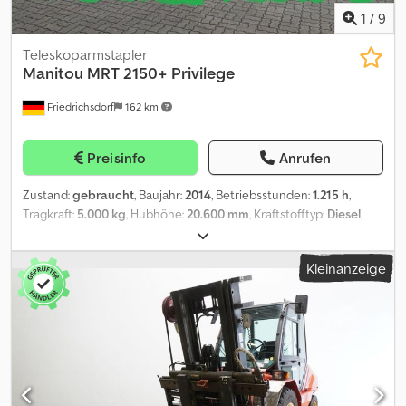
1
/
9
Teleskoparmstapler
Manitou
MRT 2150+ Privilege
Friedrichsdorf
162 km
Preisinfo
Anrufen
Zustand:
gebraucht
, Baujahr:
2014
, Betriebsstunden:
1.215 h
,
Tragkraft:
5.000 kg
, Hubhöhe:
20.600 mm
, Kraftstofftyp:
Diesel
,
Masttyp:
ausziehbar
, Bauhöhe:
3.050 mm
, Leistung:
110 kW
(149,56 PS)
, Reifenzustand:
100 %
, Leergewicht:
17.930 kg
,
Kleinanzeige
Gesamtlänge:
6.780 mm
, Farbe:
Sonstige
,
Höchstgeschwindigkeit:
30 km/h
, Sonderausstattung: 3. Ventil,
Sonderausstattungbeschreibung: Full set includet: Winde/Winch
3to - Mega Korb/Basket - Schaufel/Bucket - Lasthaken/Hook 5to -
Gabel/Forks 1200, Funkfernsteuerung/Radio Control -
Anhängekupplung für PKW Anhänger/ Tow Hitch for Passenger
Car Trailers - 4 Platten zur Vergrößerung der Auflagefläche in der
Transporthalterung auf der Rückseite der Maschine - 4 plates to