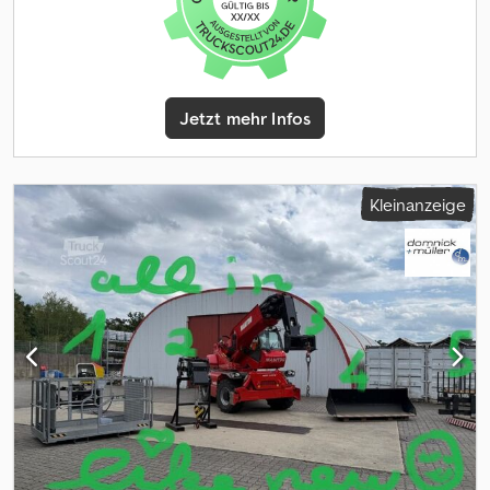
ausgezeichnete Steigfähigkeit auf Ihren Feldern. Eine gute
Rundumsicht und die kompakte und robuste Bauweise sorgen
für optimale Sicherheit bei der Arbeit. Entdecken Sie den MC30,
Ihren neuen Partner für mehr Produktivität! Dieser Manitou
Geländestapler ist in der Zweirad oder Vierrad Antiebstechnik
Jetzt mehr Infos
auch in der Version MC 25-2 oder MC25-4 oder MC 30-2 oder MC
30-4 erhältlich. Dcodpfx Ajxuwl Rjipok
Kleinanzeige