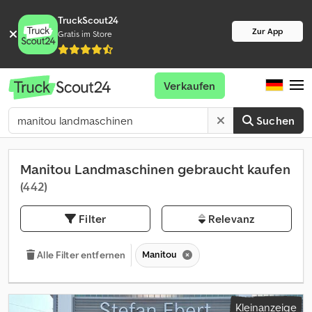
TruckScout24
Zur App
Gratis im Store
Verkaufen
Suchen
Manitou Landmaschinen gebraucht kaufen
(442)
Filter
Relevanz
Manitou
Alle Filter entfernen
Kleinanzeige