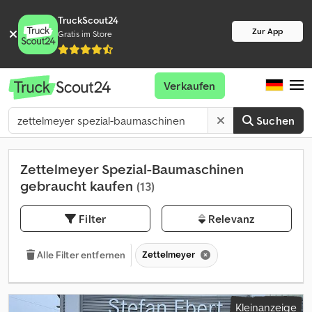
TruckScout24
Zur App
Gratis im Store
Verkaufen
Suchen
Zettelmeyer Spezial-Baumaschinen
gebraucht kaufen
(13)
Filter
Relevanz
Zettelmeyer
Alle Filter entfernen
Kleinanzeige