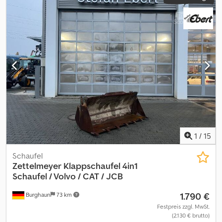
1
/
15
Schaufel
Zettelmeyer
Klappschaufel 4in1
Schaufel / Volvo / CAT / JCB
1.790 €
Burghaun
73 km
Festpreis zzgl. MwSt.
(2.130 € brutto)