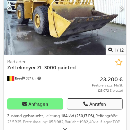
organisieren zolkennzeichnen (extra!) - Beladung Service zum
billigste Transport weltweit Dcsdpfx Aouyfd Hjkrek Groblager von
alle neue und gebrauchtteille: We advertiere immer mit unsere
bestpreisen Besuchen Sie für unsere vollständige lager und
information wire empfangen sie auf 130.000m2 land mit 20.000m2
lager und werkstatt volausgestatett. Shau unsere video
1
/
12
Radlader
Zettelmeyer
ZL 3000 painted
23.200 €
Bree
337 km
Festpreis zzgl. MwSt.
(28.072 € brutto)
Anfragen
Anrufen
Zustand:
gebraucht
, Leistung:
184 kW (250,17 PS)
, Reifengröße:
23.5R25
, Erstzulassung:
05/1982
, Baujahr:
1982
, 40x auf lager TOP
ex bundeswehr mit winch wenig stunden 500/1500 fahrt 60km/h