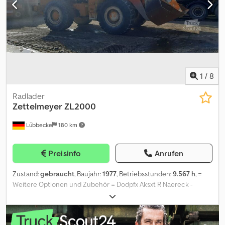
1
/
8
Radlader
Zettelmeyer
ZL2000
Lübbecke
180 km
Preisinfo
Anrufen
Zustand:
gebraucht
, Baujahr:
1977
, Betriebsstunden:
9.567 h
, =
Weitere Optionen und Zubehör = Dodpfx Aksxt R Naereck -
Elektronisches Bremssystem (EBS) = Anmerkungen =
Zettelmeyer ZL2000 IDNR 901 Zettelmeyer ZL 2000 aus BJ1977
mit circa 9567 Stunden Gerne erwarten wir Sie zur Beratung