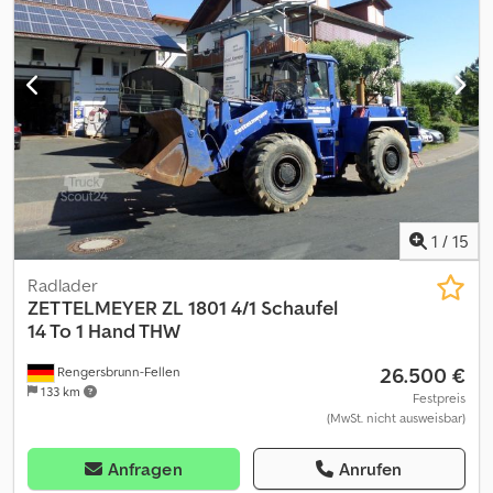
Akreck
1
/
15
Radlader
ZETTELMEYER
ZL 1801 4/1 Schaufel
14 To 1 Hand THW
26.500 €
Rengersbrunn-Fellen
133 km
Festpreis
(MwSt. nicht ausweisbar)
Anfragen
Anrufen