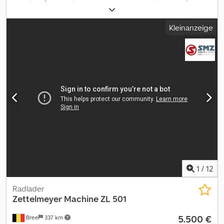
602 Baujahr : 1993 Betriebsstunden : 10.590 h Schnellwechsler
Deutz Motor 4 Zylinder 41 KW Gewicht : 5.500 Kg Interne Nummer
Kleinanzeige
FOUR_WHEEL_DRIVE Dsdeydbupepfx Akrjck
QUICK_CHANGE_ATTACHMENT = Weitere Informationen =
Zylinderzahl: 4 Leergewicht: 5.500 kg Motormarke: Deutz
1
/
12
Radlader
Zettelmeyer
Machine ZL 501
5.500 €
Bree
337 km