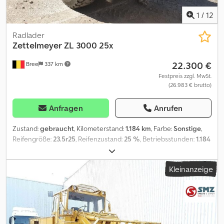
1
/
12
Radlader
Zettelmeyer
ZL 3000 25x
22.300 €
Bree
337 km
Festpreis zzgl. MwSt.
(26.983 € brutto)
Anfragen
Anrufen
Zustand:
gebraucht
, Kilometerstand:
1.184 km
, Farbe:
Sonstige
,
Reifengröße:
23.5r25
, Reifenzustand:
25 %
, Betriebsstunden:
1.184
h
, 40x auf lager TOP ex bundeswehr mit winch wenig stunden
500/1500 fahrt 60km/h hydraulische federung. WIR HABEN ALLE
Kleinanzeige
TEILE IMMER FORHANDEN = Weitere Informationen = Reifenmaß:
23.5r25 Reifen Profil: 25% Leergewicht: 24.000 kg =
Firmeninformationen = Bei anfragen immer die lagernummer
sagen bitte (8 chiffern) Bei Smz Smeets & Zonen : - seit 1976 in
Geschäft, schon 65.000 verkauft/1700 pro Jahr/1000 auf Lager -
Komplete Service von A-z Betreuung von Transport/ wir