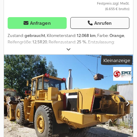
Festpreis zzgl. MwSt.
(6.655 € brutto)
Anfragen
Anrufen
Zustand:
gebraucht
, Kilometerstand:
12.068 km
, Farbe:
Orange
,
Reifengröße:
12.5R20
, Reifenzustand:
25 %
, Erstzulassung:
04/1981
, Baujahr:
1981
, Achse 1: Reifenmaß: 12.5R20; Reifen Profil:
25% Achse 2: Reifenmaß: 12.5R20; Reifen Profil: 25% zGG: 5.800 kg
Kleinanzeige
Abmessungen (L x B x H): 500 x 100 x 200 cm =
Firmeninformationen = Bei anfragen immer die lagernummer
sagen bitte (8 chiffern) Bei Smz Smeets & Zonen : - seit 1976 in
Geschäft, schon 65.000 verkauft/1700 pro Jahr/1000 auf Lager -
Komplete Service von A-z Betreuung von Transport/ wir
organisieren zolkennzeichnen (extra!) - Beladung Service zum
billigste Transport weltweit Groblager von alle neue und
gebrauchtteille: We advertiere immer mit unsere bestpreisen
Besuchen Sie für unsere vollständige lager und information wire
empfangen sie auf 130.000m2 land mit 20.000m2 lager und
werkstatt volausgestatett. Dcodpjycm Ewofx Akrsk Shau unsere
video