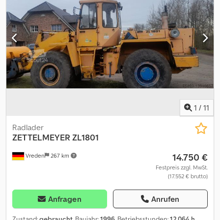
Deutz Dedpfx Aoyz Hphjkrock Johanning?s Nutzfahrzeuge, Ihrem
Partner für exklusive und junge Nutzfahrzeuge & Baumaschinen.
Unsere Leistungen - Ihre Vorteile (nach Verkauf)-
Inzahlungnahme Ihres Fahrzeuges möglich ( jeder Zustand)-
sofortige Abmeldung Ihres Fahrzeuges kostenfrei-
Zulassungsdienst für 150 ¤ (inkl. Gebühren, Kennzeichen)-
Kurzzeit-- Besichtigung und Probefahrt nach telefonischer
Terminvereinbarungjederzeit möglich- Lieferung freihaus nach
Absprache möglich. Irrtum und Zwischenverkauf vorbehalten.
1
/
11
Radlader
ZETTELMEYER
ZL1801
14.750 €
Vreden
267 km
Festpreis zzgl. MwSt.
(17.552 € brutto)
Anfragen
Anrufen
Zustand:
gebraucht
, Baujahr:
1996
, Betriebsstunden:
12.064 h
,