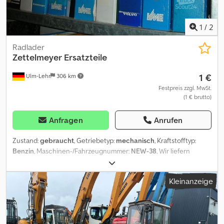
1
/
2
Radlader
Zettelmeyer
Ersatzteile
1 €
Ulm-Lehr
306 km
Festpreis zzgl. MwSt.
(1 € brutto)
Anfragen
Anrufen
Zustand:
gebraucht
, Getriebetyp:
mechanisch
, Kraftstofftyp:
Benzin
, Maschinen-/Fahrzeugnummer:
NEW-38
, Wir liefern
Ersatz- und Verschleißteile für Zettelmeyer Radlader zum
Großteil ab Lager., Direktwahl für Ersatzteile -> Tel.> Herr Jochen
Kleinanzeige
Gönner Dedpjqkgw Nofx Akrjck