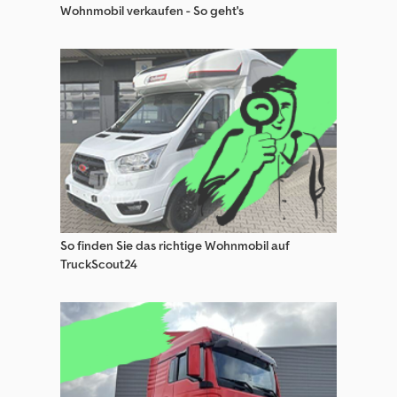
Wohnmobil verkaufen - So geht's
Putzmeister Spezial-Baumaschinen
Schaeff Baumaschinen
Schaeff Spezial-Baumaschinen
Sonstige Baumaschinen
Sonstige Spezial-Baumaschinen
Spezial-Baumaschinen
Thwaites Spezial-Baumaschinen
So finden Sie das richtige Wohnmobil auf
TruckScout24
Wacker Spezial-Baumaschinen
Zeppelin Baumaschinen
Zeppelin Spezial-Baumaschinen
Zettelmeyer Baumaschinen