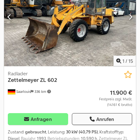
1
/
15
Radlader
Zettelmeyer
ZL 602
11.900 €
Saarlouis
336 km
Festpreis zzgl. MwSt.
(14.161 € brutto)
Anfragen
Anrufen
Zustand:
gebraucht
, Leistung:
30 kW (40,79 PS)
, Kraftstofftyp:
Diesel
, Baujahr:
1993
, Betriebsstunden:
10.590 h
, Zettelmeyer ZL