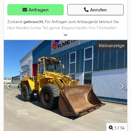
Anfragen
Anrufen
Zustand:
gebraucht
, Für Anfragen zum Anbaugerät betreut Sie
Herr Herden (unter Tel. gerne. Klappschaufel / 4 in 1 Schaufel /
Zettelmeyer Aufnahme / Volvo CAT JCB / 2.300 mm Schnittbreite /
lagernd & sofort verfügbar / passend JCB 409 Preis: 1.790,00 €
Kleinanzeige
netto / 2.130,10 € brutto - Schnittbreite (mm): 2.300 Ausstattung: -
inkl. Zettelmeyer Aufnahme passend für JCB 409 / CAT / Volvo In
unserem Lager haben wir eine sehr große Auswahl an
verschiedenen Anbaugeräten, die sofort verfügbar sind! Herr
Herden (Tel. betreut Sie gerne. Auf Wunsch unterbreiten wir
Ihnen auch gerne ein Finanzierungsangebot. Wir sind offizieller
Westtech Vertriebs- und Servicepartner. Wir sind offizieller
Gierking GMT Vertriebs- und Servicepartner. Wir sind offizieller
OilQuick Vertriebs- und Servicepartner. Wir sind offizieller Weber
MT Vertriebs- und Servicepartner. Wir sind offizieller Holp
Vertriebs- und Servicepartner. Wir sind offizieller DMS Vertriebs-
und Servicepartner. Wir sind offizieller Seppi M. Vertriebs- und
Servicepartner. Wir sind offizieller Magni Teleskoplader Vertriebs-
und Servicepartner. Wir sind offizieller JCB Baumaschinen
1
/
14