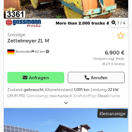
gesondert zu prüfen von Käer Angebot ist generell ohne neuer
TÜV Abnahme gerne unterbreiten wir ihnen ein Angebot unser
Partnerwerkstatt. Irrtum und Zwischenverkauf vorbehalten =
1
/
4
Weitere Informationen = Verkaufspreis: € 5.399, US$ 6.151
Sonstige
Zettelmeyer
ZL M
6.900 €
Bovenden
60 km
Festpreis zzgl. MwSt.
(8.211 € brutto)
Anfragen
Anrufen
Zustand:
gebraucht
, Kilometerstand:
1.001 km
, Leistung:
22 kW
(29,91 PS)
, Getriebetyp:
mechanisch
, Kraftstofftyp:
Diesel
, Farbe:
Grün
, Gesamtgewicht:
8.000 kg
, Erstzulassung:
01/1962
, Baujahr:
1962
, Fahrerkabine:
Sonstige
, Fahrzeugstandort: Bovenden, Stahl-
Kleinanzeige
Aufbau, Differentialsperre 2 Zylinder Deutz Motor 4206 Std.
ZUBEHÖRANGABEN OHNE GEWÄHR, Änderungen,
Zwischenverkauf und Irrtümer vorbehalten! - . Dsdpfxsvhhgio