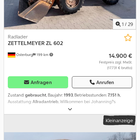
1
/
29
Radlader
ZETTELMEYER
ZL 602
14.900 €
Osterburg
199 km
Festpreis zzgl. MwSt.
(17.731 € brutto)
Anfragen
Anrufen
Zustand:
gebraucht
, Baujahr:
1993
, Betriebsstunden:
7.151 h
,
Ausstattung:
Allradantrieb
, Willkommen bei Johanning?s
Nutzfahrzeuge, Ihrem Spezialist für junge und exklusive
Nutzfahrzeuge & Baumaschinen. SOFORT verfügbar! Eine
Kleinanzeige
Lieferung ist Deutschland weit möglich. Finanzierung möglich.
6% Standort: 39606 Osterburg - Palettengabel - Schaufel
Betriebsstunden : 7.151 Baujahr: 1993 Motor/ KW : 41/55 Motortype: