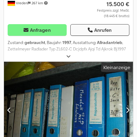
15.500 €
Vreden
267 km
Festpreis zzgl. MwSt.
(18.445 € brutto)
Anfragen
Anrufen
Zustand:
gebraucht
, Baujahr:
1997
, Ausstattung:
Allradantrieb
,
Zettelmeyer Radlader Typ ZL602-C Dcjdpfx Ajqi Td Ajkrok Bj.1997
4Zyl Deutz Motor HSWE
Kleinanzeige