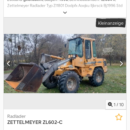
Zettelmeyer Radlader Typ Zl1801 Dodpfx Aoqku Iljkrsck Bj.1996 Std
12064 6Zyl Motor 128 Ps Hochkippschaufel
Kleinanzeige
1
/
10
Radlader
ZETTELMEYER
ZL602-C