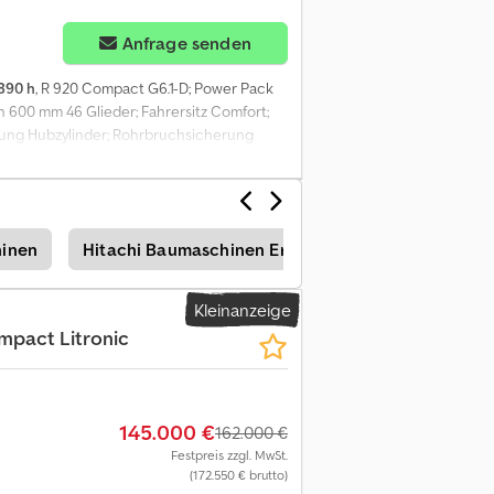
Anfrage senden
.890 h
, R 920 Compact G6.1-D; Power Pack
600 mm 46 Glieder; Fahrersitz Comfort;
erung Hubzylinder; Rohrbruchsicherung
ng; Hydraulik für Hammer, Scheren und
öffel. Crsdpfxezq Dpno Ak Dof = Weitere
tionsland: FR Wenden Sie sich an Frank
hinen
Hitachi Baumaschinen Ersatzteile & Zubehör
Kleinanzeige
mpact Litronic
145.000 €
162.000 €
Festpreis zzgl. MwSt.
(172.550 € brutto)