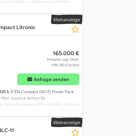
nschutzgitter -> Kabinenschutzgitter
Steel tracks = Anmerkungen = GOWORIM PO
Rückfahrkamera. LC-Laufwerk mit 600 mm
Kleinanzeige
.900 mm, Zusatzhydraulik für Hammer und
mpact Litronic
0 mm. Elektrische Betankungspumpe,
l. Volvo-Turbodiesel D6J, 129 kW - 175 PS.
3.000 kg Motormarke: D6J CE-
formationen zu erhalten.
165.000 €
Festpreis zzgl. MwSt.
(196.350 € brutto)
Anfrage senden
.325 h
, R 914 Compact G6.1-D; Power Pack
Mini-Joystick; Ketten B4
Verstellausleger 4,85 m via Mini-Joystick;
tiel 2,45 m; Pack Standard LED+ Elite; Pack
IKUFIX 48; Inkl. 2x Tieflöffel und 1x
Kleinanzeige
nnummer: 1511/58673 Lieferbedingungen:
NLC-11
mationen zu erhalten.