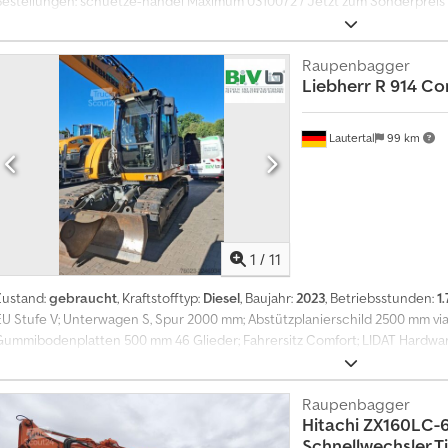
Bestellungen: schuetze-handel Maximum 0310072 / Jetzt zum Sonderpreis !!!
3Zylinder 179cmGrabtiefe Vollkabine, Heizung, Crodpfxoy Exiuo Ak Djf Sch
Schaufelhöhe, Gummi Raupenantrieb 163cm,23cm Breit, 360° Wendekrei
Raupenbagger
Liebherr
R 914 Co
Lautertal
99 km
1
/
11
Zustand:
gebraucht
, Kraftstofftyp:
Diesel
, Baujahr:
2023
, Betriebsstunden:
1
EU Stufe V; Unterwagen S, Spur 2000 mm; Abstützplanierschild 2500 mm via 
Gummibodenplatten 500 mm 46 Glieder; Fahrersitz Comfort; LIDAT Hardware; 
Rohrbruchsicherung Hubzylinder; Rohrbruchsicherung Stielzylinder; Löffels
Surround LED+; Hydraulik für Hammer, Scheren und Greifer; Schnellwechsler L
Grabenräumlöffel; = Weitere Informationen = Leergewicht: 19.000 kg Seri
Raupenbagger
Hitachi
ZX160LC-6
EXW Credpezq A Ddsfx Ak Dsf Produktionsland: FR Wenden Sie sich an Fran
Schnellwechsler Ti
rhalten.