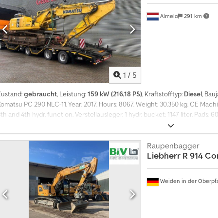
Almelo
291 km
1
/
5
Zustand:
gebraucht
, Leistung:
159 kW (216,18 PS)
, Kraftstofftyp:
Diesel
, Bau
Komatsu PC 290 NLC-11. Year: 2017. Hours: 8067. Weight: 30.350 kg. CE Mach
th and 4th hydr. function. Verstellausleger. 1 hydr. bucket: 1147 liter. Pads
UC: 80%. Credozrwlrepfx Ak Dof Sprockets: 80%. German machine! ID NR: 3
einhuis are applicable to all adverts, offers and quotations by Heinhuis, 
the negotiations preceding them. By any form of response you accept the a
Raupenbagger
Liebherr
R 914 Co
Conditions of Heinhuis and you declare that you have taken note of these
are export netto prices. = Weitere Informationen = Baujahr: 2017 Leergewi
mehr Informationen:
Weiden in der Oberpfa