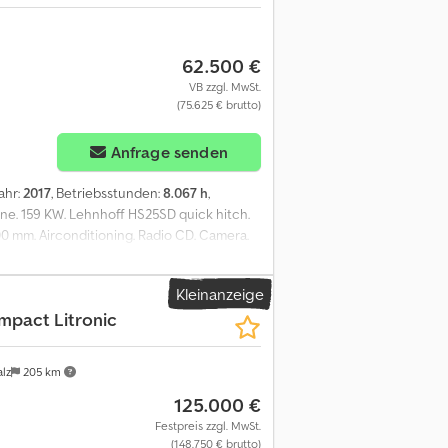
62.500 €
VB zzgl. MwSt.
(75.625 € brutto)
Anfrage senden
jahr:
2017
, Betriebsstunden:
8.067 h
,
ine. 159 KW. Lehnhoff HS25SD quick hitch.
: 600 mm. Airconditioning. Radio CD. Camera.
71. The General Terms and Conditions of
all agreements entered into by Heinhuis and
Kleinanzeige
pplicability of the General Terms and
mpact Litronic
 General Terms and Conditions. Our prices
cht: 30.350 kg = Firmeninformationen = Für
lz
205 km
125.000 €
Festpreis zzgl. MwSt.
(148.750 € brutto)