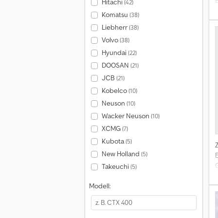
Hitachi
(42)
Komatsu
(38)
Liebherr
(38)
Volvo
(38)
Hyundai
(22)
DOOSAN
(21)
JCB
(21)
Kobelco
(10)
Neuson
(10)
Wacker Neuson
(10)
XCMG
(7)
Kubota
(5)
New Holland
(5)
Takeuchi
(5)
Modell:
e