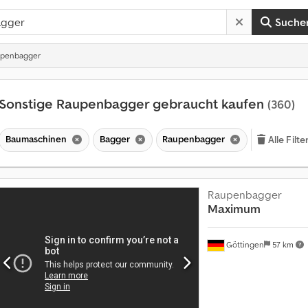
Suche
upenbagger
Sonstige Raupenbagger gebraucht kaufen
(360)
Baumaschinen
Bagger
Raupenbagger
Alle Filt
Raupenbagger
Maximum
Göttingen
57 km