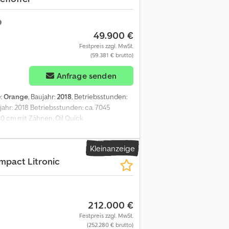
49.900 €
Festpreis zzgl. MwSt.
(59.381 € brutto)
Anfrage senden
e:
Orange
, Baujahr:
2018
, Betriebsstunden:
ahr: 2018 Betriebsstunden: ca. 7045
40 cm mit Zähnen, Oil Quick
zierung möglich Crsdpfx Akozq Sgns Djf
eutsche Häfen gegen Aufpreis möglich - -
Kleinanzeige
-Länder) nehmen wir als MwSt-Sicherheit
pact Litronic
erseits zu benennenden Belege erhält der
REIS NETTO-EXPORTPREIS: 49.900, - Euro,
s: Katharina , Espanol: Justino , Ex-
n und Baujahre. - -- Wollen Sie uns
212.000 €
formationen = Leergewicht: 18.200 kg
Festpreis zzgl. MwSt.
(252.280 € brutto)