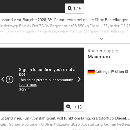
1
/
5
Zustand:
neu
, Baujahr:
2026
, 5% Rabatt extra bei online Shop Bestellung
Crjdpfxsytp Ene Ak Dof 7,5KW Bagger m-ct08 850kg Diesel / 3Zylinder CE
mit Heizung Schaufel, Schaufelkapazität: 0,06m³ 2490mm Schaufelhöhe, G
360° Wendekreis
Raupenbagger
Maximum
Göttingen
57 km
1
/
13
Zustand:
neu
, Funktionsfähigkeit:
voll funktionsfähig
, Kraftstofftyp:
Diesel
, 
kg/m
, Schaufelvolumen:
0,06 m³
, Baujahr:
2026
, Ausstattung:
Gummiketten,