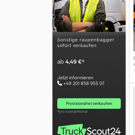
sonstige raupenbagger
sofort verkaufen
ab
4,49 €
*
3
Jetzt informieren
+49 201 858 955 07
H
provisionsfrei verkaufen
*pro Inserat/Monat