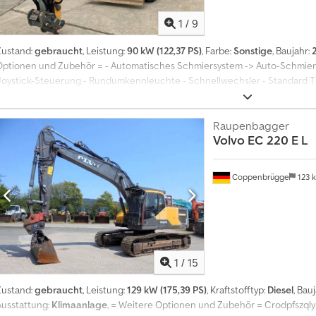
1
/
9
Zustand:
gebraucht
, Leistung:
90 kW (122,37 PS)
, Farbe:
Sonstige
, Baujahr:
Optionen und Zubehör = - Automatisches Schmiersystem -> Auto-Schmiers
Joystick-Steuerung - Rundumkennleuchte - Schnellwechsler - Standard T
G6.1-D; Power Pack EU Stufe V; Unterwagen S, Spur 2000 mm; Abstützplanier
Fahrersitz Comfort; LIDAT Hardware; Verstellausleger 4,85 m via Mini-Joyst
Rohrbruchsicherung Stielzylinder; Löffelstiel 2,45 m; Hydraulik für Hammer
Raupenbagger
Volvo
EC 220 E L
IKUFIX 48; Pack Standard LED+ Elite; Pack Surround LED+; Inkl. 2x Tieflöff
Informationen = Allgemeiner Zustand: durchschnittlich Technischer Zustan
durchschnittlich Emissionsniveau: Stage V / Tier V Lieferbedingungen: EXW
Coppenbrügge
123 
Produktionsland: FR Wenden Sie sich an Frank Beck oder Johanna Schmidt,
Crjdpfoxn Sqnsx Ak Dof
1
/
15
Zustand:
gebraucht
, Leistung:
129 kW (175,39 PS)
, Kraftstofftyp:
Diesel
, Bau
Ausstattung:
Klimaanlage
, = Weitere Optionen und Zubehör = Crodpfszqly