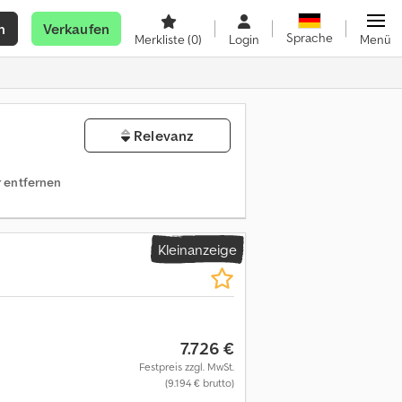
n
Verkaufen
Sprache
Merkliste
(0)
Login
Menü
Relevanz
er entfernen
Kleinanzeige
7.726 €
Festpreis zzgl. MwSt.
(9.194 € brutto)