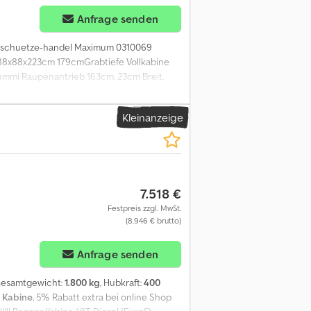
Anfrage senden
en: schuetze-handel Maximum 0310069
 288x88x223cm 179cmGrabtiefe Vollkabine
ummi Raupenantrieb 163cm, 23cm Breit,
Kleinanzeige
7.518 €
Festpreis zzgl. MwSt.
(8.946 € brutto)
Anfrage senden
Gesamtgewicht:
1.800 kg
, Hubkraft:
400
 Kabine
, 5% Rabatt extra bei online Shop