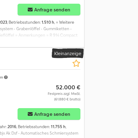
Anfrage senden
2023
, Betriebsstunden:
1.510 h
, = Weitere
ystem - Grabenlöffel - Gummiketten -
ieflöffel = Anmerkungen = R 914 Compact
schild 2500 mm via Mini-Joystick;
ick; Rohrbruchsicherung Hubzylinder;
Kleinanzeige
, Scheren und Greifer; Schnellwechsler
el und 1x Grabenräumlöffel. = Weitere
d: durchschnittlich Optischer Zustand:
 Letzte Inspektion: 2025-03-13
km
 um weitere Informationen zu erhalten.
52.000 €
Festpreis zzgl. MwSt.
(61.880 € brutto)
Anfrage senden
jahr:
2016
, Betriebsstunden:
11.755 h
,
bjx Ak Dsf - Automatisches Schmiersystem