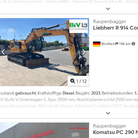
-> Auto-Schmiersystem - Grabenlöffel - Hammer/Scherenhydraulik - Kabine
gegen Schäden/Steinschlag - Rundumkennleuchte - Schnellwechsler - 
RUSSKI - Yuriy mobil: Kabine mit Klimaanlage, Radio, FOPS-Schutzgitter, 
Bodenplatten, Transportbreite 2.990 mm. Monobloc-Ausleger, Löffelstiel 2
Raupenbagger
Liebherr
R 914 Co
Schere, hydr. Schnellwechsler Leh, hydr. schwenkbarer Grabenlöffel 2.00
Zentralschmierung, Arbeitsscheinwerfer, Rundumkennlicht. CE-konform. 6-Zy
Betriebsgewicht ca. 23.000 kg. = Weitere Informationen = Leergewicht: 2
Bindlach
156 km
Kennzeichnung: ja Wenden Sie sich an Jan-Marc Schwickert, um weitere In
1
/
12
Zustand:
gebraucht
, Kraftstofftyp:
Diesel
, Baujahr:
2023
, Betriebsstunden:
1
EU Stufe V; Unterwagen S, Spur 2000 mm; Abstützplanierschild 2500 mm via 
Gummibodenplatten 500 mm 46 Glieder; Fahrersitz Comfort; LIDAT Hardware; 
Rohrbruchsicherung Hubzylinder; Rohrbruchsicherung Stielzylinder; Löffels
Surround LED+; Hydraulik für Hammer, Scheren und Greifer; Schnellwechsler L
Grabenräumlöffel. Crjdpfx Akszq Dlij Dsf = Weitere Informationen = Serie
Raupenbagger
Komatsu
PC 290 
EXW Produktionsland: FR Wenden Sie sich an Frank Beck, um weitere Infor