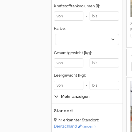
Kraftstofftankvolumen [l]:
-
Farbe:
S
Gesamtgewicht [kg]:
-
Hitachi Baggerlader
Leergewicht [kg]:
-
Mehr anzeigen
Standort
Ihr erkannter Standort:
Deutschland
(ändern)