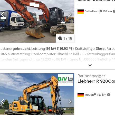
Dettelbach
153 km
1
/
15
Zustand:
gebraucht
, Leistung:
86 kW (116,93 PS)
, Kraftstofftyp:
Diesel
, Farb
7.045 h
, Ausstattung:
Bordcomputer
, Hitachi ZX160LC-6 Kettenbagger Bauj
Stunden Nettogewicht: ca. 18.200 kg 86 kW interne Nr.: 060088 Tieflöffel 1
Schnellwechsler, Gummiketten, Kameras seitlich und hinten, Luftsitz Finan
Fahrzeugbesichtigungen sind nur nach Absprache möglich. Lieferung in d
Homepage: E-Mail: - Bei Verkauf außerhalb Deutschland (einschließlich EU
Raupenbagger
Liebherr
R 920Com
eine Kaution in Höhe von 10 % des Verkaufspreises. Nach Erhalt der unser
Kunde die Kaution zurück!! - --Irrtum und Zwischenverkauf vorbehalten. P
nland + 19 % MwSt. - --Geschäftsführer (Englisch / Türkisch): Daniel , Francai
Treuen
147 km
Jugoslawisch: Melisa Inzahlungnahme möglich für alle Fahrzeugtypen, Marke
besuchen? Wir bieten kostenlosen Abholservice vom Bahnhof. = Weitere In