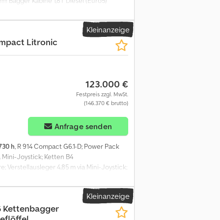
!! Bagger Kabine 1,8T Diesel (Euro5)
aufel mit Schaufelkapazität: 0,06m³ 2490mm
s Maße 288x88x223cm
Kleinanzeige
mpact Litronic
123.000 €
Festpreis zzgl. MwSt.
(146.370 € brutto)
Anfrage senden
.730 h
, R 914 Compact G6.1-D; Power Pack
Mini-Joystick; Ketten B4
Verstellausleger 4,85 m via Mini-Joystick;
tiel 2,45 m; Pack Standard LED+ Elite; Pack
IKUFIX 48; Inkl. 2x Tieflöffel und 1x
Kleinanzeige
ennummer: 1511/57169 Lieferbedingungen:
 Kettenbagger
k Beck, um weitere Informationen zu
eflöffel