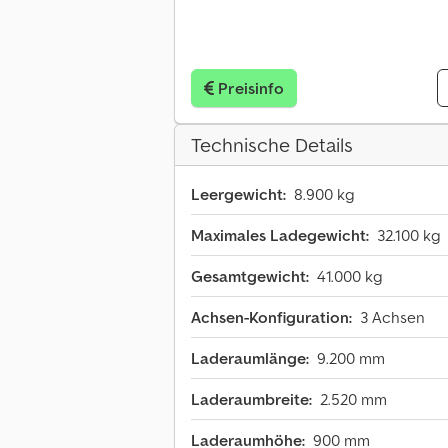
Preisinfo
Technische Details
Leergewicht:
8.900 kg
Maximales Ladegewicht:
32.100 kg
Gesamtgewicht:
41.000 kg
Achsen-Konfiguration:
3 Achsen
Laderaumlänge:
9.200 mm
Laderaumbreite:
2.520 mm
Laderaumhöhe:
900 mm