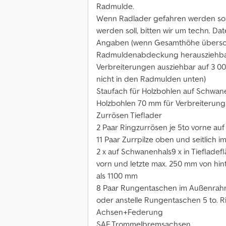
Radmulde.
Wenn Radlader gefahren werden sol
werden soll, bitten wir um techn. D
Angaben (wenn Gesamthöhe übersch
Radmuldenabdeckung herausziehbar
Verbreiterungen ausziehbar auf 3 0
nicht in den Radmulden unten)
Staufach für Holzbohlen auf Schwan
Holzbohlen 70 mm für Verbreiterun
Zurrösen Tieflader
2 Paar Ringzurrösen je 5to vorne au
11 Paar Zurrpilze oben und seitlich 
2 x auf Schwanenhals9 x in Tiefladef
vorn und letzte max. 250 mm von hin
als 1100 mm
8 Paar Rungentaschen im Außenrahm
oder anstelle Rungentaschen 5 to. 
Achsen+Federung
SAF Trommelbremsachsen