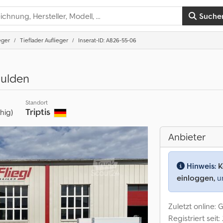
Suche
eger
Tieflader Auflieger
Inserat-ID: A826-55-06
ulden
Standort
Triptis
ähig)
Anbieter
Hinweis:
K
einloggen,
um
Zuletzt online: 
Registriert seit