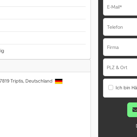
E-Mail*
Telefon
Firma
hig
PLZ & Ort
07819 Triptis, Deutschland
Ich bin H