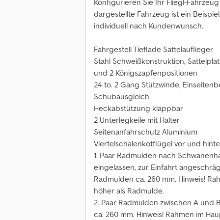
Konfigurieren Sie Ihr Fliegl-Fahrze
dargestellte Fahrzeug ist ein Beispi
individuell nach Kundenwunsch.
Fahrgestell Tieflade Sattelauflieger
Stahl Schweißkonstruktion, Sattelpl
und 2 Königszapfenpositionen
24 to. 2 Gang Stützwinde, Einseiten
Schubausgleich
Heckabstützung klappbar
2 Unterlegkeile mit Halter
Seitenanfahrschutz Aluminium
Viertelschalenkotflügel vor und hin
1. Paar Radmulden nach Schwanenhal
eingelassen, zur Einfahrt angeschräg
Radmulden ca. 260 mm. Hinweis! Ra
höher als Radmulde.
2. Paar Radmulden zwischen A und B
ca. 260 mm. Hinweis! Rahmen im Hau