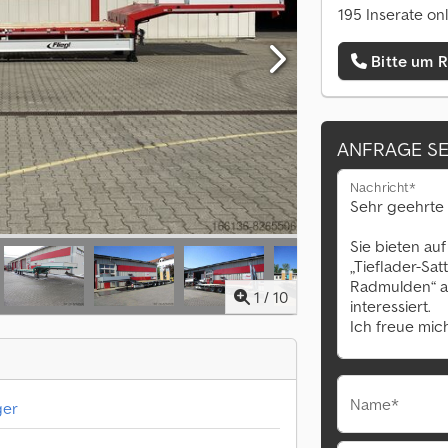
195 Inserate on
Bitte um 
ANFRAGE S
Nachricht*
1
/
10
Name*
ger