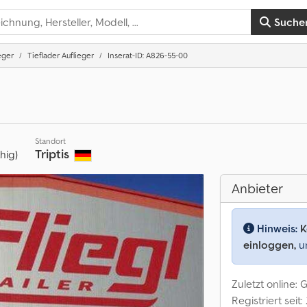
Suche
eger
Tieflader Auflieger
Inserat-ID: A826-55-00
Standort
Triptis
ähig)
Anbieter
Hinweis:
K
einloggen,
um
Zuletzt online: 
Registriert seit