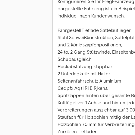
Konfigurieren Sie Ihr Fliegl-Fahrze
dargestellte Fahrzeug ist ein Beispi
individuell nach Kundenwunsch.
Fahrgestell Tieflade Sattelauflieger
Stahl Schweißkonstruktion, Sattelpl
und 2 Königszapfenpositionen,
24 to. 2 Gang Stützwinde, Einseiten
Schubausgleich
Heckabstützung klappbar
2 Unterlegkeile mit Halter
Seitenanfahrschutz Aluminium
Cedpfx Aqsi Ri E Rjxeha
Spritzlappen hinten über gesamte Br
Kotflügel vor 1.Achse und hinten jed
Verbreiterungen ausziehbar auf 3 0
Staufach für Holzbohlen mittig der 
Holzbohlen 70 mm für Verbreiterun
Zurrösen Tieflader