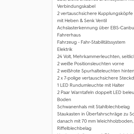
Verbindungskabel
2 vertauschsichere Kupplungsköpfe 
mit Heben & Senk Ventil
Achslasterkennung über EBS-Canbus 
Fahrerhaus
Fahrzeug - Fahr-Stabilitätssystem
Elektrik
24 Volt, Mehrkammerleuchten, seitl
2 weiße Positionsleuchten vorne
2 weiß/rote Spurhalteleuchten hinte
2 x 7-polige vertauschsichere Stec
1 LED Rundumleuchte mit Halter
2 Paar Warntafeln doppelt LED bele
Boden
Schwanenhals mit Stahlblechbelag
Staukasten in Überfahrschräge zu S
danach mit 70 mm Weichholzboden, 
Riffelblechbelag