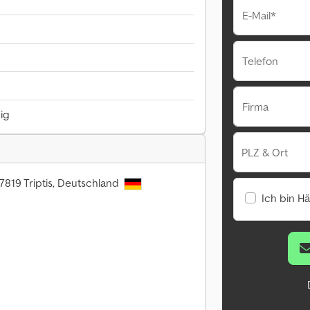
E-Mail*
Telefon
Firma
hig
PLZ & Ort
07819 Triptis, Deutschland
Ich bin H