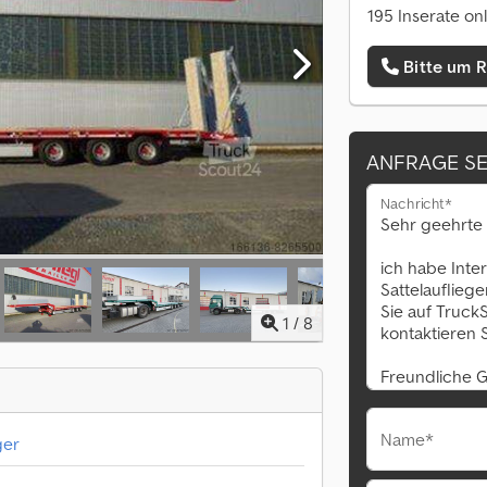
195 Inserate on
Bitte um 
ANFRAGE S
Nachricht*
1
/
8
Name*
ger