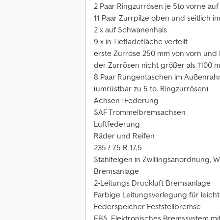
2 Paar Ringzurrösen je 5to vorne au
11 Paar Zurrpilze oben und seitlich 
2 x auf Schwanenhals
9 x in Tiefladefläche verteilt
erste Zurröse 250 mm von vorn und 
der Zurrösen nicht größer als 1100 
8 Paar Rungentaschen im Außenrahm
(umrüstbar zu 5 to. Ringzurrösen)
Achsen+Federung
SAF Trommelbremsachsen
Luftfederung
Räder und Reifen
235 / 75 R 17,5
Stahlfelgen in Zwillingsanordnung, W
Bremsanlage
2-Leitungs Druckluft Bremsanlage
Farbige Leitungsverlegung für leicht
Federspeicher-Feststellbremse
EBS, Elektronisches Bremssystem mi