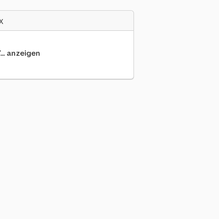
x
... anzeigen