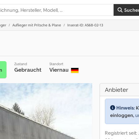
Suche
eger
Auflieger mit Pritsche & Plane
Inserat-ID: A568-02-13
Zustand
Standort
Gebraucht
Viernau
n
Anbieter
Hinweis:
K
einloggen,
um
Registriert seit