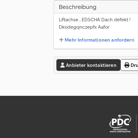
Beschreibung
Liftachse , EDSCHA Dach defekt !
Dkodegqnczepfx Aafor
Mehr Informationen anfordern
Anbieter kontaktieren
Dru