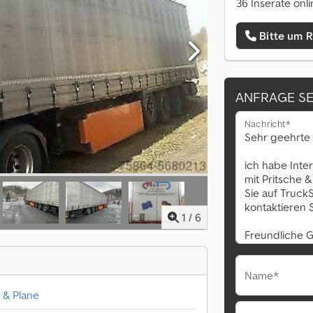
36 Inserate onl
Bitte um 
ANFRAGE S
Nachricht*
1
/
6
Name*
e & Plane