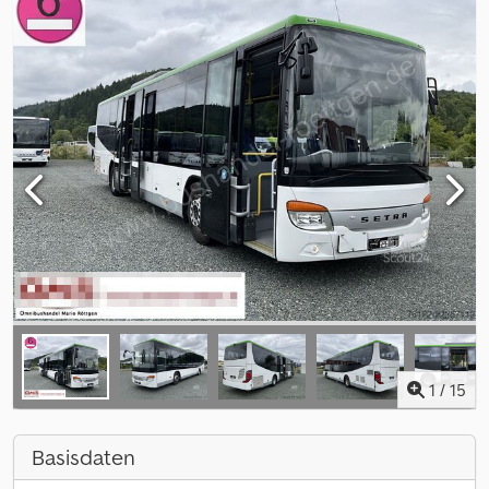
1
/
15
Basisdaten