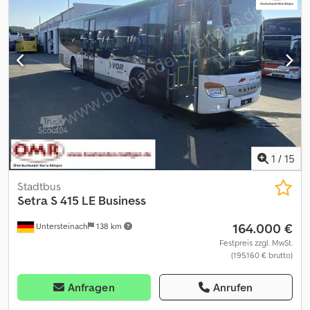
1
/
15
Stadtbus
Setra
S 415 LE Business
164.000 €
Untersteinach
138 km
Festpreis zzgl. MwSt.
(195.160 € brutto)
Anfragen
Anrufen