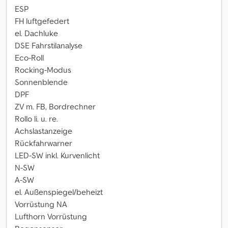
ESP
FH luftgefedert
el. Dachluke
DSE Fahrstilanalyse
Eco-Roll
Rocking-Modus
Sonnenblende
DPF
ZV m. FB, Bordrechner
Rollo li. u. re.
Achslastanzeige
Rückfahrwarner
LED-SW inkl. Kurvenlicht
N-SW
A-SW
el. Außenspiegel/beheizt
Vorrüstung NA
Lufthorn Vorrüstung