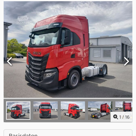
1
/
16
Basisdaten