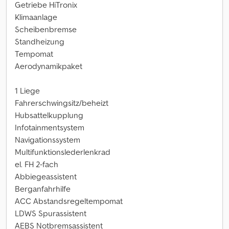
Getriebe HiTronix
Klimaanlage
Scheibenbremse
Standheizung
Tempomat
Aerodynamikpaket
1 Liege
Fahrerschwingsitz/beheizt
Hubsattelkupplung
Infotainmentsystem
Navigationssystem
Multifunktionslederlenkrad
el. FH 2-fach
Abbiegeassistent
Berganfahrhilfe
ACC Abstandsregeltempomat
LDWS Spurassistent
AEBS Notbremsassistent