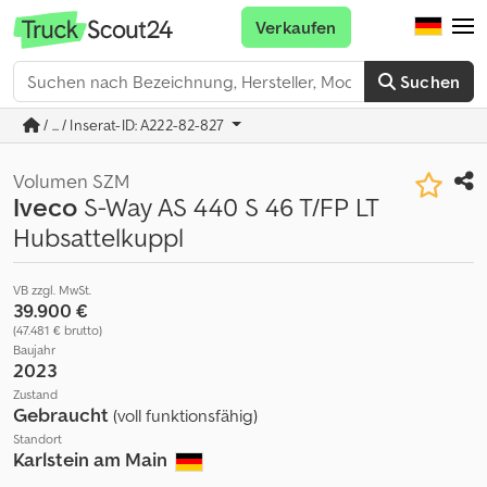
Verkaufen
Suchen
/ ... / Inserat-ID: A222-82-827
Volumen SZM
Iveco
S-Way AS 440 S 46 T/FP LT
Hubsattelkuppl
VB zzgl. MwSt.
39.900 €
(47.481 € brutto)
Baujahr
2023
Zustand
Gebraucht
(voll funktionsfähig)
Standort
Karlstein am Main