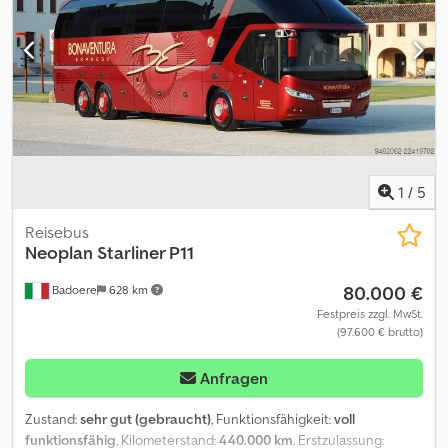
70 DE-21629 Neu Wulmstorf Netto: 110.000Euro vom Optischen
und Technischen Zustand überzeugen Sie sich selbst vor Ort. Wir
unterstützen Sie beim Export Originale Datenbestätigung zur
Länder-Homolagation, Lieferantenerklärung, Erstellung der
Ausfuhrpapiere, Zollkennzeichen wenn erforderlich -eine
Besichtigung und Probefahrt ist jederzeit, auch am Wochenende,
nach telefonischer Absprache möglich ! Inzahlungnahme und
Fahrzeugüberführung auf Anfrage Besuchen sie unsere
Facebook seite.
1
/
5
Reisebus
Neoplan
Starliner P11
80.000 €
Badoere
628 km
Festpreis zzgl. MwSt.
(97.600 € brutto)
Anfragen
Zustand:
sehr gut (gebraucht)
, Funktionsfähigkeit:
voll
funktionsfähig
, Kilometerstand:
440.000 km
, Erstzulassung: