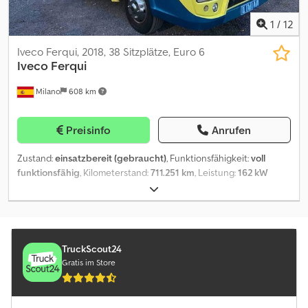
1
/
12
Iveco Ferqui, 2018, 38 Sitzplätze, Euro 6
Iveco
Ferqui
Milano
608 km
Preisinfo
Anrufen
Zustand:
einsatzbereit (gebraucht)
, Funktionsfähigkeit:
voll
funktionsfähig
, Kilometerstand:
711.251 km
, Leistung:
162 kW
(220,26 PS)
, Erstzulassung:
02/2018
, Kraftstofftyp:
Diesel
, Anzahl
der Sitzplätze:
35
, Getriebetyp:
Automatisch
, Achsen-
Konfiguration:
2 Achsen
, nächste Prüfung (TÜV):
08/2026
,
Emissionsklasse:
Euro6
, Bremsen:
Retarder
, Reifengröße:
235/75
R17.5
, Ausstattung:
ABS, Klimaanlage, Standheizung,
TruckScout24
Traktionskontrolle
, Reisebus - Iveco Ferqui Technische Daten: -
Gratis im Store
Erstzulassung: 2018 - km: 711.251 - Sitzplätze: 38 - Euro: Euro 6 -
Kraftstoff: Diesel - Getriebe: Automatik - Leistung: 162 kW (220
CV/HP) Chedpezqwatjfx Afnea - Länge: 9.07 m - Achsen: 2 - Motor: