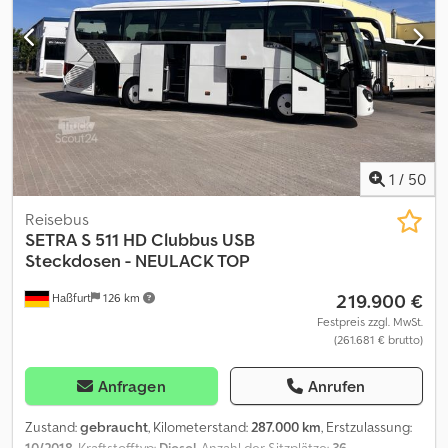
Fahrzeug mit digitalem Kontrollgerät ausgerüstet
Länge/Breite/Höhe (mm): 12700/2550/3560 Alkoholtester Schloss
Extras Vermietung möglich
1
/
50
Reisebus
SETRA
S 511 HD Clubbus USB
Steckdosen - NEULACK TOP
219.900 €
Haßfurt
126 km
Festpreis zzgl. MwSt.
(261.681 € brutto)
Anfragen
Anrufen
Zustand:
gebraucht
, Kilometerstand:
287.000 km
, Erstzulassung:
10/2018
, Kraftstofftyp:
Diesel
, Anzahl der Sitzplätze:
36
,