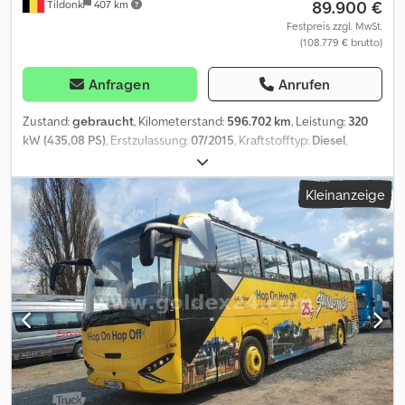
89.900 €
Tildonk
407 km
Festpreis zzgl. MwSt.
(108.779 € brutto)
Anfragen
Anrufen
Zustand:
gebraucht
, Kilometerstand:
596.702 km
, Leistung:
320
kW (435,08 PS)
, Erstzulassung:
07/2015
, Kraftstofftyp:
Diesel
,
Anzahl der Sitzplätze:
57
, Getriebetyp:
Automatisch
,
Emissionsklasse:
Euro6
, Farbe:
Sonstige
, Bremsen:
Retarder
,
Kleinanzeige
Baujahr:
2015
, Ausstattung:
ABS, Anhängerkupplung,
Behindertengerecht, Bordküche, Klimaanlage,
Navigationssystem, Tempomat
, = Weitere Optionen und
Zubehör = Sonstige - DVD - Kühlschrank vorne - Schlafkabine -
Toilette - Webasto Sonstiges - Klimaanlage - Rollstuhl Lift =
Weitere Informationen = Höhe: 380 cm Schäden: keines =
Firmeninformationen = Csdjyvqrpopfx Afnjha Wir sind ein
internationales Unternehmen mit Sitz in Belgien, in der
Umgebung von Brüssel (+/-20 km,). Belgian Bus Sales ist Ihr idealer
Partner für den An- und Verkauf von Gebrauchtbussen und
verfügt über einen umfangreichen Parkplatz, der als