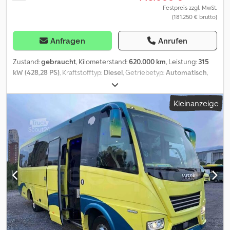
Festpreis zzgl. MwSt.
(181.250 € brutto)
Anfragen
Anrufen
Zustand:
gebraucht
, Kilometerstand:
620.000 km
, Leistung:
315
kW (428,28 PS)
, Kraftstofftyp:
Diesel
, Getriebetyp:
Automatisch
,
Emissionsklasse:
Euro6
, Radstand:
610 mm
, Baujahr:
2015
,
Verwendungszweck: Gütertransport Motorhubraum: 10.677 cc
Kleinanzeige
Chsdpsy T Nqxsfx Afnsa zGG: 24.750 kg Äußere Maße: 13,11
Wenden Sie sich an Thomas Lund, um weitere Informationen zu
erhalten.