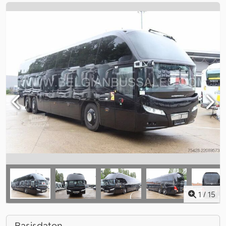
1
/
15
Basisdaten