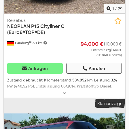
1
/
29
Reisebus
NEOPLAN
P15 Cityliner C
(Euro6*TOP*DE)
94.000 €
Hamburg
271 km
110.000 €
Festpreis zzgl. MwSt.
(111.860 € brutto)
Anfragen
Anrufen
Zustand:
gebraucht
, Kilometerstand:
534.952 km
, Leistung:
324
kW (440,52 PS)
, Erstzulassung:
06/2014
, Kraftstofftyp:
Diesel
,
Anzahl der Sitzplätze:
50
, Getriebetyp:
Automatisch
,
Emissionsklasse:
Euro6
, Farbe:
Braun
, Bremsen:
Retarder
, Baujahr:
Kleinanzeige
2014
, Ausstattung:
ABS, Bordküche, Elektronisches
Stabilitätsprogramm (ESP), Klimaanlage, Standheizung,
Toilette
, Neoplan P15 Cityliner 1. Hand, -Fahrzeug , 50 Schlafsitze,
Automatik, Euro 6, Klimaanlage, WC. Tauschen und
Inzahlungnahme möglich. Chjdpfx Ajxrx Rpsfnja Wulmstorfer Str.