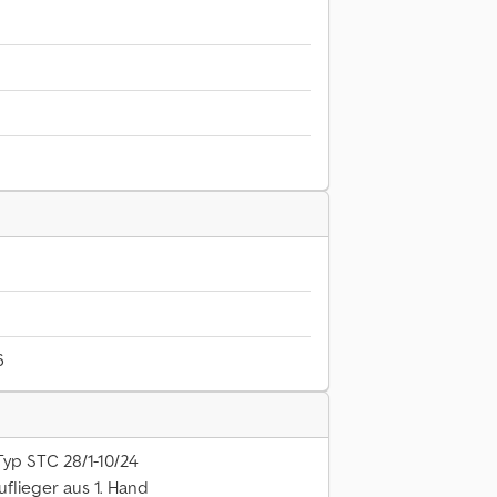
6
yp STC 28/1-10/24
flieger aus 1. Hand