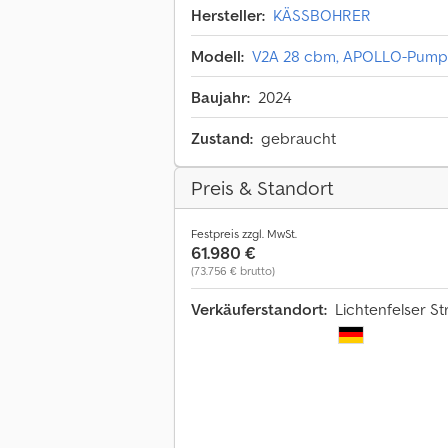
Hersteller:
KÄSSBOHRER
Modell:
V2A 28 cbm, APOLLO-Pumpe,
Baujahr:
2024
Zustand:
gebraucht
Preis & Standort
Festpreis zzgl. MwSt.
61.980 €
(73.756 € brutto)
Verkäuferstandort:
Lichtenfelser St