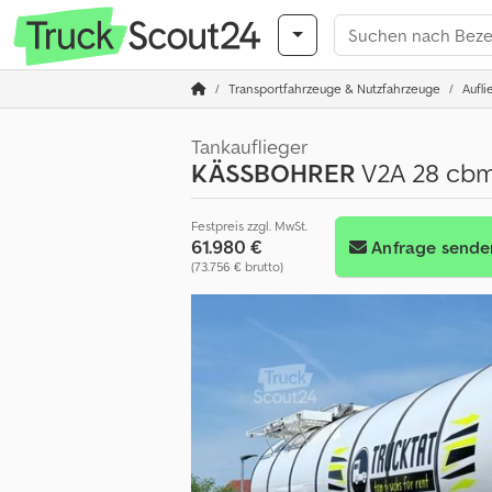
Transportfahrzeuge & Nutzfahrzeuge
Aufli
Tankauflieger
KÄSSBOHRER
V2A 28 cbm,
Festpreis zzgl. MwSt.
61.980 €
Anfrage sende
(73.756 € brutto)