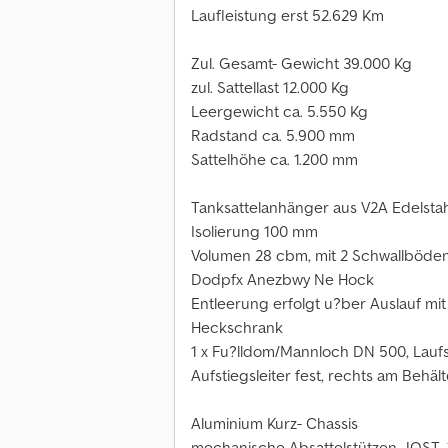
Laufleistung erst 52.629 Km
Zul. Gesamt- Gewicht 39.000 Kg
zul. Sattellast 12.000 Kg
Leergewicht ca. 5.550 Kg
Radstand ca. 5.900 mm
Sattelhöhe ca. 1.200 mm
Tanksattelanhänger aus V2A Edelstahl
Isolierung 100 mm
Volumen 28 cbm, mit 2 Schwallböden
Dodpfx Anezbwy Ne Hock
Entleerung erfolgt u?ber Auslauf mi
Heckschrank
1 x Fu?lldom/Mannloch DN 500, Lau
Aufstiegsleiter fest, rechts am Behält
Aluminium Kurz- Chassis
mechanische Absattelstützen JOST, 2