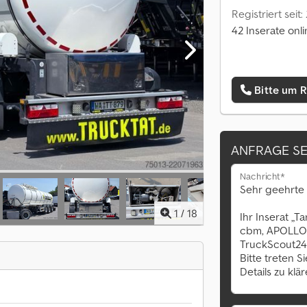
Registriert seit
42 Inserate onl
Bitte um 
ANFRAGE S
Nachricht*
1
/
18