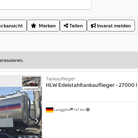
ckansicht
Merken
Teilen
Inserat melden
eressieren.
Tankauflieger
HLW Edelstahltankauflieger - 27000 l
Langgöns
147 km