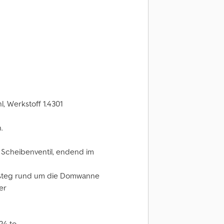
, Werkstoff 1.4301
.
t Scheibenventil, endend im
fsteg rund um die Domwanne
er
4 to.