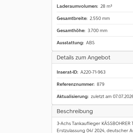
Laderaumvolumen:
28 m³
Gesamtbreite:
2.550 mm
Gesamthöhe:
3.700 mm
Ausstattung:
ABS
Details zum Angebot
Inserat-ID:
A220-71-963
Referenznummer:
879
Aktualisierung:
zuletzt am 07.07.202
Beschreibung
3-Achs Tankauflieger KÄSSBOHRER T
Erstzulassung 04/ 2024, deutscher Au