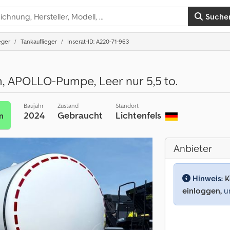
Suche
eger
Tankauflieger
Inserat-ID: A220-71-963
 APOLLO-Pumpe, Leer nur 5,5 to.
Baujahr
Zustand
Standort
2024
Gebraucht
Lichtenfels
n
Anbieter
Hinweis:
K
einloggen,
um