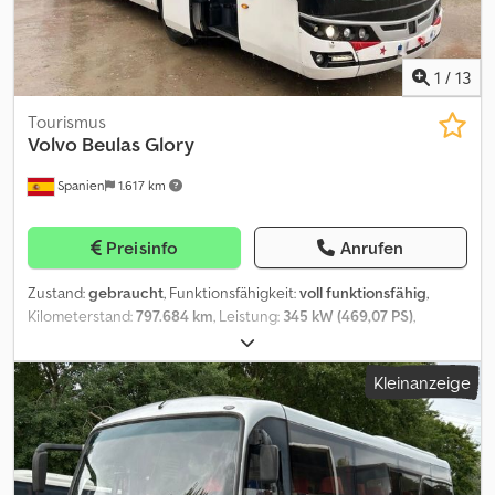
Fußstützen, Klapptische, Becherhalter, Gepäcknetze,
Dachgepäckablage, Doppelverglasung, Gardinen, Lufttür vorne,
Lufttür hinten, Skikorbhalterung, Sicherheitsgurte, Kopfstützen,
2x Dachluke, Kofferraum, Außenspiegel heizbar, Außenspiegel
1
/
13
elektr. verstellbar Djdpfx Aey A A Iveb Uskr
Tourismus
Volvo
Beulas Glory
Spanien
1.617 km
Preisinfo
Anrufen
Zustand:
gebraucht
, Funktionsfähigkeit:
voll funktionsfähig
,
Kilometerstand:
797.684 km
, Leistung:
345 kW (469,07 PS)
,
Erstzulassung:
01/2016
, Kraftstofftyp:
Diesel
, Anzahl der Sitzplätze:
68
, Emissionsklasse:
Euro6
, Farbe:
Weiß
, Reifengröße:
315/80
Kleinanzeige
R22.5
, Baujahr:
2016
, Maschinen-/Fahrzeugnummer:
YV3T2U821GA175710
, Ausstattung:
ABS, Klimaanlage,
Tempomat, Toilette
, Wir weisen darauf hin, dass sich auf der
Außenkarosserie Aufkleber befinden. Es wird darauf hingewiesen,
dass die Fahrzeugdokumente spanischer Herkunft sind. Beim