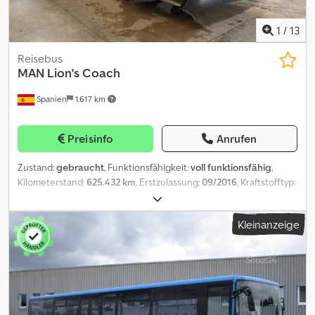
1
/
13
Reisebus
MAN
Lion's Coach
Spanien
1.617 km
Preisinfo
Anrufen
Zustand:
gebraucht
, Funktionsfähigkeit:
voll funktionsfähig
,
Kilometerstand:
625.432 km
, Erstzulassung:
09/2016
, Kraftstofftyp:
Diesel
, Anzahl der Sitzplätze:
55
, Farbe:
Grau
, Reifengröße:
295/80
R22.5
, Baujahr:
2016
, Maschinen-/Fahrzeugnummer:
Kleinanzeige
WMAR07ZZ0GT024456
, Ausstattung:
ABS, Klimaanlage,
Tempomat
, Wir weisen auf einen kleinen oberflächlichen
Lackschaden an der rechten Gepäckraumklappe hin, der vor der
Auslieferung des Fahrzeugs behoben wird. Das Fahrzeug ist mit
ACC, unabhängiger Innenbeleuchtung ausgestattet und die
Außenbeklebung ist foliert und abnehmbar. Bitte beachten Sie,
dass die Fahrzeugdokumente aus Spanien stammen; im Falle