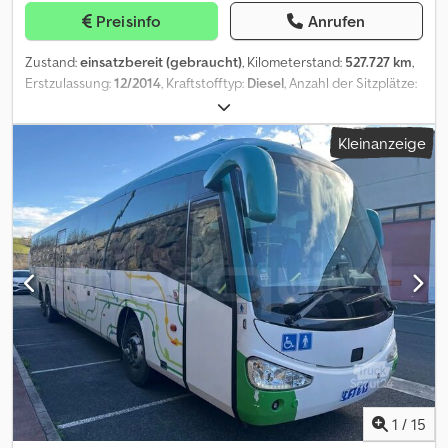
Preisinfo
Anrufen
Zustand:
einsatzbereit (gebraucht)
, Kilometerstand:
527.727 km
,
Erstzulassung:
12/2014
, Kraftstofftyp:
Diesel
, Anzahl der Sitzplätze:
57
, Achsen-Konfiguration:
3 Achsen
, Emissionsklasse:
Euro6
,
Farbe:
Weiß
, Bremsen:
Retarder
, Reifengröße:
295/80 R22.5
,
Kleinanzeige
Baujahr:
2014
, Maschinen-/Fahrzeugnummer:
YS2K6X20001886543
, Ausstattung:
ABS, Klimaanlage,
Standheizung
, Kleine Roststellen vorhanden, verursacht durch
Streusalz, das im Winter auf den Asphalt aufgebracht wurde; Der
Schlüssel für das Küchen-schloss fehlt. Es wird darauf
hingewiesen, dass die Fahrzeugunterlagen aus Spanien stammen;
Im Falle eines Verkaufs in Italien gehen die Kosten und
Formalitäten für die Zulassung und Nationalisierung zu Lasten
des Käufers. Das Fahrzeug ist zum Sofortkauf-Preis erhältlich oder
Sie können Ihr eigenes Angebot abgeben und eine Verhandlung
starten. Dkjdpezfpppofx Ab Usr
1
/
15