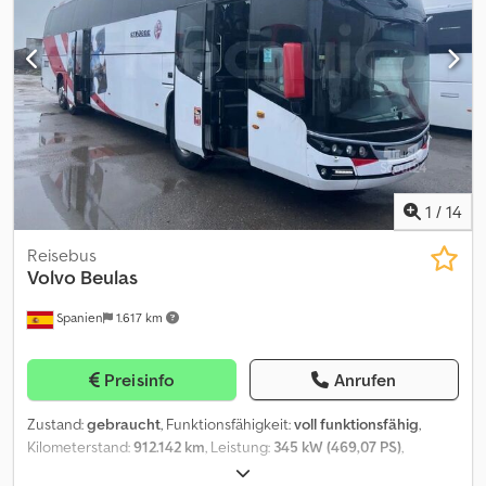
hingewiesen. Das Fahrzeug ist mit einer Innentoilette (WC)
ausgestattet, obwohl dieses Zubehör nicht in den
Fahrzeugpapieren vermerkt ist. Das Fahrzeug steht zum
Sofortkaufpreis zur Verfügung, alternativ können Sie Ihr Angebot
einreichen und eine Verhandlung beginnen. Dedpfx Aezgwafeb
Uekr
1
/
14
Reisebus
Volvo
Beulas
Spanien
1.617 km
Preisinfo
Anrufen
Zustand:
gebraucht
, Funktionsfähigkeit:
voll funktionsfähig
,
Kilometerstand:
912.142 km
, Leistung:
345 kW (469,07 PS)
,
Erstzulassung:
04/2015
, Kraftstofftyp:
Diesel
, Anzahl der Sitzplätze: