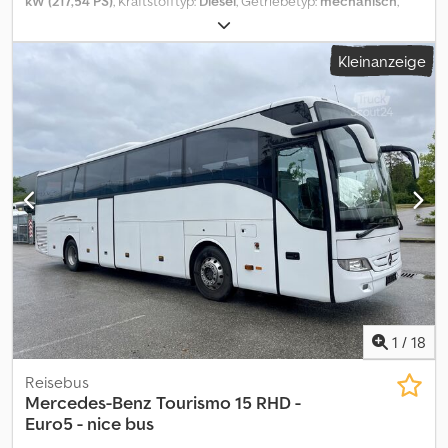
kW (217,54 PS)
, Kraftstofftyp:
Diesel
, Getriebetyp:
mechanisch
,
Erstzulassung:
02/2012
, Emissionsklasse:
Euro5
, Farbe:
Silber
,
Bremsen:
Retarder
, Anzahl der Sitzplätze:
32
, Baujahr:
2012
,
Kleinanzeige
Ausstattung:
ABS, Elektronisches Stabilitätsprogramm (ESP),
Klimaanlage, Standheizung
, Iveco Kapena Tema 100, 1. Hand,
Deutsches-Fahrzeug , 32Sitze/ 4 Rollstuhlplätze, Schaltung,
Klimaanlage, Euro 5, Elekt.Tür, Behinderten gerecht (Lift)
Tauschen und Inzahlungnahme möglich. Wulmstorfer Str. 70 DE-
21629 Neu Wulmstorf Netto: 19.000 ¤ vom Optischen und
Technischen Zustand überzeugen Sie sich selbst vor Ort. Wir
unterstützen Sie beim Export Originale Datenbestätigung zur
Länder-Homolagation, Lieferantenerklärung, Erstellung der
Ausfuhrpapiere, Zollkennzeichen wenn erforderlich -eine
Besichtigung und Probefahrt ist jederzeit, auch am Wochenende,
nach telefonischer Absprache möglich ! Inzahlungnahme und
Fahrzeugüberführung auf Anfrage Dsdpfx Asv Hy Ngsb Ujkr
Besuchen sie unsere Facebook seite. /
1
/
18
Reisebus
Mercedes-Benz
Tourismo 15 RHD -
Euro5 - nice bus