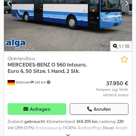
eines Verkaufs in Italien liegen die Kosten für die Nationalisierung
und Zulassung beim Käufer. Dkedpfszf A S Dsx Ab Uer Das
Fahrzeug ist zum Sofortkaufpreis erhältlich oder Sie können Ihr
Angebot abgeben und in Verhandlung treten.
1
/
10
Überlandbus
MERCEDES-BENZ
O 560 Intouro,
Euro 6, 50 Sitze, 1. Hand, 2 Stk.
37.950 €
Sittensen
245 km
Festpreis zzgl. MwSt.
(45.160 € brutto)
Anfragen
Anrufen
Zustand:
gebraucht
, Kilometerstand:
349.205 km
, Leistung:
220
kW (299,12 PS)
, Erstzulassung:
11/2014
, Kraftstofftyp:
Diesel
, Anzahl
der Sitzplätze:
50
, Getriebetyp:
Halbautomatisch
,