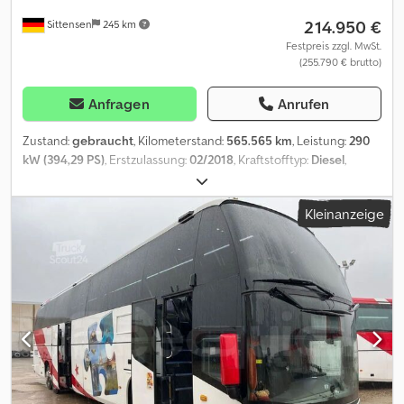
214.950 €
Sittensen
245 km
Festpreis zzgl. MwSt.
(255.790 € brutto)
Anfragen
Anrufen
Zustand:
gebraucht
, Kilometerstand:
565.565 km
, Leistung:
290
kW (394,29 PS)
, Erstzulassung:
02/2018
, Kraftstofftyp:
Diesel
,
Anzahl der Sitzplätze:
39
, Getriebetyp:
Automatisch
, nächste
Prüfung (TÜV):
08/2026
, Emissionsklasse:
Euro6
, Bremsen:
Kleinanzeige
Retarder
, Ausstattung:
ABS, Bordküche, Elektronisches
Stabilitätsprogramm (ESP), Klimaanlage, Navigationssystem,
Standheizung, Toilette
, grüne Umweltplakette, Euro 6 Motor,
Getriebetyp Automatik, Servolenkung, ABS, ASR, Hebe- u.
Senkanlage, Zentralverriegelung, Retarder, Tempomat, digitaler
Tachograf, Klimaanlage, Zusatzheizung, Lautsprecher, Mikrofon,
Kühlschrank, Stereoanlage mit Radio, USB-Anschluss, DVD-Player,
Videoanlage mit 2x Monitor, Navigationssystem, Mittel-Toilette,
Bordküche, Anzahl der Sitzplätze: 36+2+1, Schlafsitze rückwärts u.
seitwärts verstellbar, Düsenbelüftung, Leselampen, Service-Ruf,