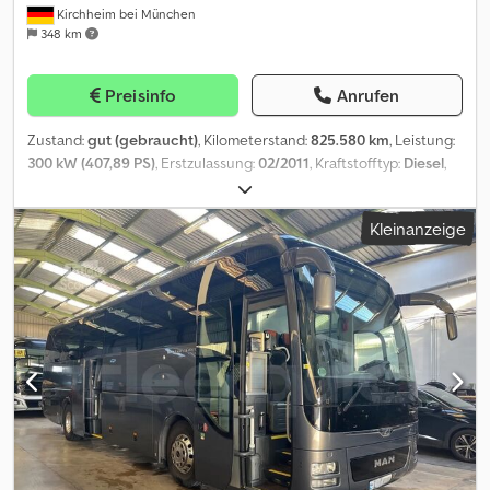
Kirchheim bei München
348 km
Preisinfo
Anrufen
Zustand:
gut (gebraucht)
, Kilometerstand:
825.580 km
, Leistung:
300 kW (407,89 PS)
, Erstzulassung:
02/2011
, Kraftstofftyp:
Diesel
,
Anzahl der Sitzplätze:
55
, Getriebetyp:
mechanisch
, Achsen-
Konfiguration:
2 Achsen
, Emissionsklasse:
Euro5
, Farbe:
Weiß
,
Kleinanzeige
Bremsen:
Retarder
, Ausstattung:
ABS, Bordcomputer,
Klimaanlage, Standheizung, Tempomat, Zentralverriegelung
,
Mercedes-Benz Tourismo 15 RHD, EZ: 04.02.2011, Mercedes-Motor
408 PS Euro5, 825.580 km, 6-Gang-Schaltgetriebe, 53+1+1
Schlafsitze mit Sicherheitsgurte, Klima, DVD+TV, Retarder,
Tempomat, ABS, ASR, Radio, Leselampen, Mikrofon, Hebe- und
Senkanlage, Gepäckablage, Klapptische, Fussrasten, Vorhänge,
Kühlschrank, Düsenbelüftung, Standheizung, 2x Dachluken,
Doppelverglasung, Zentralverriegelung, Fahrersitz Grammer 3-
Punktesystem, Sonnenrollo elektrisch, Fahrer-Fensterheber
elektrisch, Aussenspiegel elektrisch verstellbar und beheizbar,
Rückfahrkamera, Alufelgen. Dkedpfx Aezi Hgmjb Uor