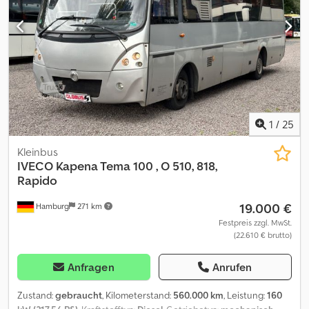
Verkauf in Italien gehen daher die Kosten für die Nationalisierung
und Zulassung zu Lasten des Käufers. Dsdpfsynmaxex Ab Ujkr Das
Fahrzeug ist zum Sofortkauf-Preis erhältlich oder Sie können Ihr
eigenes Angebot abgeben und eine Verhandlung starten.
1
/
25
Kleinbus
IVECO
Kapena Tema 100 , O 510, 818,
Rapido
19.000 €
Hamburg
271 km
Festpreis zzgl. MwSt.
(22.610 € brutto)
Anfragen
Anrufen
Zustand:
gebraucht
, Kilometerstand:
560.000 km
, Leistung:
160