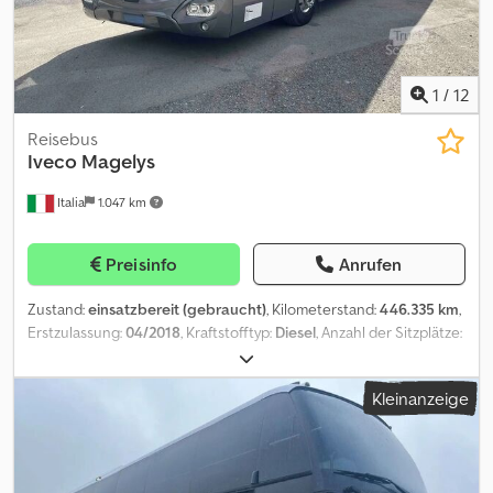
1
/
12
Reisebus
Iveco
Magelys
Italia
1.047 km
Preisinfo
Anrufen
Zustand:
einsatzbereit (gebraucht)
, Kilometerstand:
446.335 km
,
Erstzulassung:
04/2018
, Kraftstofftyp:
Diesel
, Anzahl der Sitzplätze:
55
, Achsen-Konfiguration:
2 Achsen
, Emissionsklasse:
Euro6
,
Farbe:
Grau
, Bremsen:
Retarder
, Reifengröße:
295/80 R22.5
,
Kleinanzeige
Baujahr:
2018
, Maschinen-/Fahrzeugnummer:
VNE7256RX00002134
, Ausstattung:
ABS, Klimaanlage,
Standheizung
, Das Fahrzeug wird ohne Wegstreckenanzeiger
verkauft; es wird auf eine Neulackierung an der rechten Seite