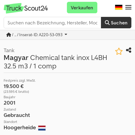
Verkaufen
Suchen
/ ... / Inserat-ID: A220-53-093
Tank
Magyar
Chemical tank inox L4BH
32.5 m3 / 1 comp
Festpreis zzgl. MwSt.
19.500 €
(23.595 € brutto)
Baujahr
2001
Zustand
Gebraucht
Standort
Hoogerheide