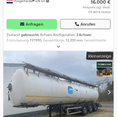
16.000 €
Hoogerheide
428 km
Festpreis zzgl. MwSt.
(19.360 € brutto)
Anfragen
Anrufen
Zustand:
gebraucht
, Achsen-Konfiguration:
3 Achsen
,
Erstzulassung:
11/1995
, Gesamtlänge:
12.200 mm
, Gesamtbreite:
2.500 mm
, Gesamthöhe:
3.600 mm
, Federung:
Luft
, Reifengröße:
385/65 R22..5
, Farbe:
Sonstige
, Baujahr:
1995
, Ausstattung:
ABS
, =
Kleinanzeige
Weitere Optionen und Zubehör = Sonstige - Aluminiumfelgen
Sonstiges - Trommelbremsen = Anmerkungen = Adr Adr: ✓ ADR-
Klassen: FL, AT ADR-Tankcode: L4BH Chassis Aluminiumfelgen: ✓
Fahrgestellhöhe: 100 cm Durchmesser Kupplungsbolzen /
Sattelkupplung: 2 inch Höhe des Kupplungsbolzens / der
Deichsel: 120 cm Trommelbremse: ✓ Aufbau Baujahr: 1995
Volumen: 32.5 m3 Tank Inhalt (Liter): 32500 Anzahl der Fächer: 1
Inhalt Fächer (Liter): 32500 Materialcode: Z6CNDT17.12
Tankmaterial: Inox Isoliert: ✓ Heizung: ✓ Heizungsart: Steam
Prüfdruck: 4 bar Maximale Arbeitsbelastung: 2 bar Wandstärke: 3.5
mm (heads), 3.0 mm (shell) Chemikalien: ✓ = Weitere
Informationen = Achskonfiguration Reifenmaß: 385/65 R22..5