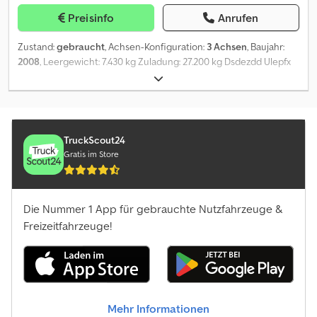
our newsletter for weekly updates on our stock.
Preisinfo
Anrufen
Zustand:
gebraucht
, Achsen-Konfiguration:
3 Achsen
, Baujahr:
2008
, Leergewicht: 7.430 kg Zuladung: 27.200 kg Dsdezdd Ulepfx
Ai Rekr zGG: 38.000 kg
TruckScout24
Gratis im Store
Die Nummer 1 App für gebrauchte Nutzfahrzeuge &
Freizeitfahrzeuge!
Mehr Informationen