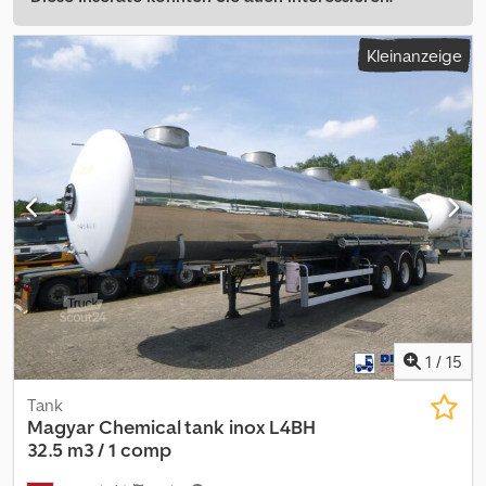
Kleinanzeige
1
/
15
Tank
Magyar
Chemical tank inox L4BH
32.5 m3 / 1 comp