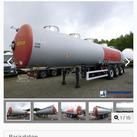
1
/
15
Basisdaten