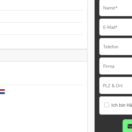
Name*
E-Mail*
Telefon
Firma
PLZ & Ort
Ich bin H