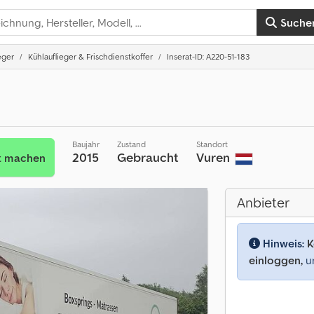
Suche
eger
Kühlauflieger & Frischdienstkoffer
Inserat-ID: A220-51-183
Baujahr
Zustand
Standort
2015
Gebraucht
Vuren
t machen
Anbieter
Hinweis:
K
einloggen,
um