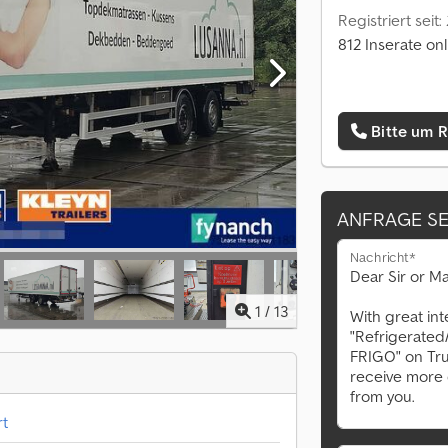
Registriert seit:
812 Inserate onl
Bitte um 
ANFRAGE S
Nachricht*
1
/
13
rt