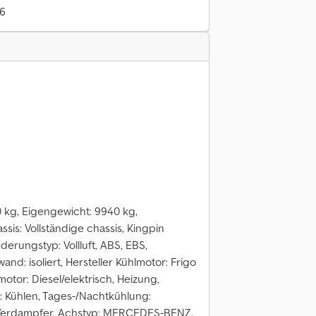
26
0 kg, Eigengewicht: 9940 kg,
sis: Vollständige chassis, Kingpin
derungstyp: Vollluft, ABS, EBS,
and: isoliert, Hersteller Kühlmotor: Frigo
otor: Diesel/elektrisch, Heizung,
: Kühlen, Tages-/Nachtkühlung:
 Verdampfer, Achstyp: MERCEDES-BENZ,