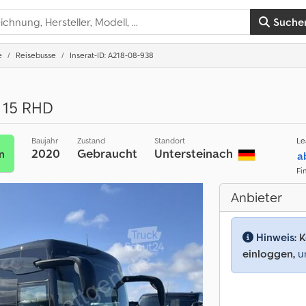
Suche
e
Reisebusse
Inserat-ID: A218-08-938
 15 RHD
Baujahr
Zustand
Standort
Le
2020
Gebraucht
Untersteinach
n
a
Fi
Anbieter
Hinweis:
K
einloggen,
um