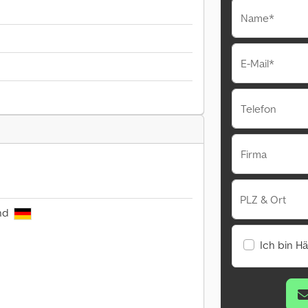
Name*
E-Mail*
Telefon
Firma
PLZ & Ort
and
Ich bin H