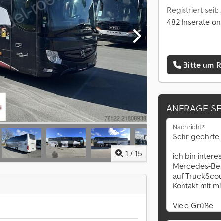
Registriert seit
482 Inserate on
Bitte um 
ANFRAGE S
Nachricht*
1
/
15