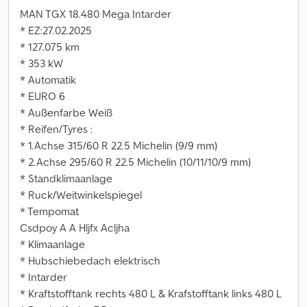
MAN TGX 18.480 Mega Intarder
* EZ:27.02.2025
* 127.075 km
* 353 kW
* Automatik
* EURO 6
* Außenfarbe Weiß
* Reifen/Tyres :
* 1.Achse 315/60 R 22.5 Michelin (9/9 mm)
* 2.Achse 295/60 R 22.5 Michelin (10/11/10/9 mm)
* Standklimaanlage
* Ruck/Weitwinkelspiegel
* Tempomat
Csdpoy A A Hljfx Acljha
* Klimaanlage
* Hubschiebedach elektrisch
* Intarder
* Kraftstofftank rechts 480 L & Krafstofftank links 480 L