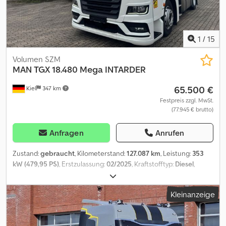
1
/
15
Volumen SZM
MAN
TGX 18.480 Mega INTARDER
65.500 €
Kiel
347 km
Festpreis zzgl. MwSt.
(77.945 € brutto)
Anfragen
Anrufen
Zustand:
gebraucht
, Kilometerstand:
127.087 km
, Leistung:
353
kW (479,95 PS)
, Erstzulassung:
02/2025
, Kraftstofftyp:
Diesel
,
Achsen-Konfiguration:
2 Achsen
, Bremsen:
Retarder
, Farbe:
Weiß
,
Getriebetyp:
Automatisch
, Emissionsklasse:
Euro6
, Ausstattung:
Kleinanzeige
ABS, Elektronisches Stabilitätsprogramm (ESP), Klimaanlage
,
MAN TGX 18.480 Mega Intarder * EZ:27.02.2025 * 127.075 km * 353
kW * Automatik * EURO 6 * Außenfarbe Weiß Csdpfxey A Ut Dj