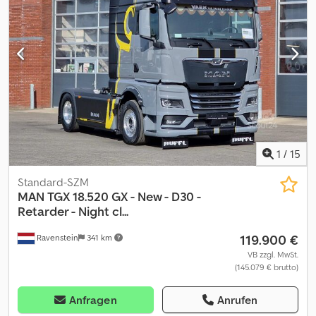
Acleha * Reifen/Tyres : * 1.Achse 315/60 R 22.5 Michelin (9/9 mm) *
2.Achse 295/60 R 22.5 Michelin (10/11/10/9 mm) * Standklimaanlage
* Ruck/Weitwinkelspiegel * Tempomat * Klimaanlage *
Hubschiebedach elektrisch * Intarder * Kraftstofftank rechts 480
L & Krafstofftank links 480 L * Parabelfeder 7,5 t * Regensensot *
Radformel 4x2 * 2 Liegen * Stoffbezüge * Getränkehalter *
Rückwärtskamera * Radio * Wie auf den Fotos zu sehen der LKW
ist leicht beschädigt * Alle Angaben ohne Gewähr
1
/
15
Standard-SZM
MAN
TGX 18.520 GX - New - D30 -
Retarder - Night cl...
119.900 €
Ravenstein
341 km
VB zzgl. MwSt.
(145.079 € brutto)
Anfragen
Anrufen