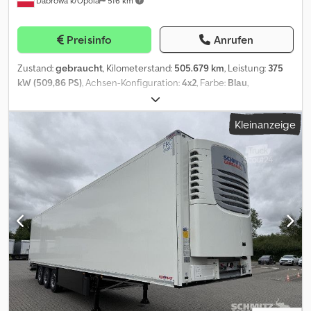
Dabrowa k/Opola
516 km
Preisinfo
Anrufen
Zustand:
gebraucht
, Kilometerstand:
505.679 km
, Leistung:
375
kW (509,86 PS)
, Achsen-Konfiguration:
4x2
, Farbe:
Blau
,
Getriebetyp:
Automatisch
, Emissionsklasse:
Euro6
, Gesamtlänge:
5.980 mm
, Gesamtbreite:
2.550 mm
, Gesamthöhe:
3.880 mm
,
Kleinanzeige
Baujahr:
2022
, Ausstattung:
ABS, Differentialsperre, Klimaanlage,
Zentralverriegelung, elektrisch verstellbarer Spiegel,
elektrische Fensterheberregelung
, = Weitere Optionen und
Zubehör = - Heizung - Klimaanlage - Radio = Weitere
Informationen = Cjdpfx Aoyyltvohtsha Leergewicht: 7.818 kg
Zuladung: 10.182 kg zGG: 18.000 kg