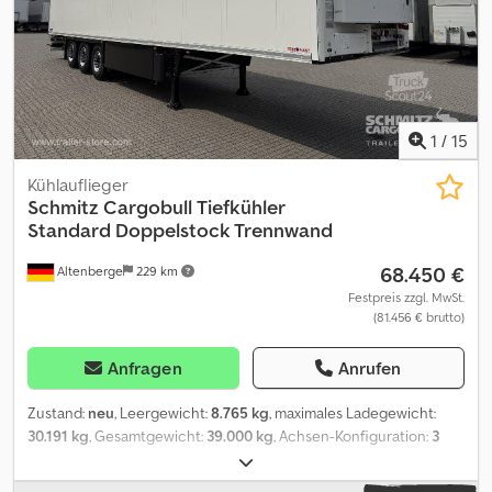
1
/
15
Kühlauflieger
Schmitz Cargobull
Tiefkühler
Standard Doppelstock Trennwand
68.450 €
Altenberge
229 km
Festpreis zzgl. MwSt.
(81.456 € brutto)
Anfragen
Anrufen
Zustand:
neu
, Leergewicht:
8.765 kg
, maximales Ladegewicht:
30.191 kg
, Gesamtgewicht:
39.000 kg
, Achsen-Konfiguration:
3
Achsen
, Laderaumlänge:
13.403 mm
, Laderaumbreite:
2.490 mm
,
Laderaumhöhe:
2.650 mm
, Laderaumvolumen:
88 m³
, Federung: