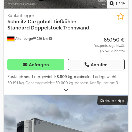
1
/
15
Kühlauflieger
Schmitz Cargobull
Tiefkühler
Standard Doppelstock Trennwand
65.150 €
Altenberge
229 km
Festpreis zzgl. MwSt.
(77.528 € brutto)
Anfragen
Anrufen
Zustand:
neu
, Leergewicht:
8.809 kg
, maximales Ladegewicht:
30.191 kg
, Gesamtgewicht:
39.000 kg
, Achsen-Konfiguration:
3
Achsen
, Laderaumlänge:
13.403 mm
, Laderaumbreite:
2.490 mm
,
Laderaumhöhe:
2.650 mm
, Laderaumvolumen:
88 m³
, Federung:
Kleinanzeige
Luft
, Reifengröße:
385/65 R22,5
, Baujahr:
2026
, Ausstattung:
ABS
,
Leergewicht: 8809kg, zulässiges Gesamtgewicht: 39000kg,
Laderaum (L B H): 13.403 mm x 2.490 mm x 2.650 mmReifengröße:
385/65 R22.5, Laderaum Volumen: 88 m³, 1. Achse: , 2. Achse: , 3.
Achse: , Luftfederung, Unterfahrschutz, Liftachse vorne,