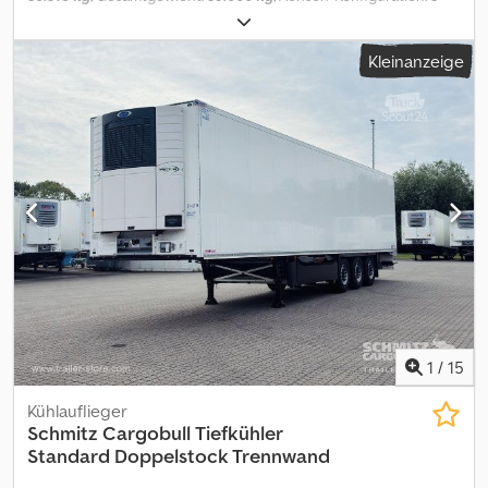
Achsen
, Laderaumlänge:
13.403 mm
, Laderaumbreite:
2.490 mm
,
Laderaumhöhe:
2.650 mm
, Laderaumvolumen:
88 m³
, Federung:
Kleinanzeige
Luft
, Reifengröße:
385/65 R22,5
, Baujahr:
2026
, Ausstattung:
ABS
,
Leergewicht: 8683kg, zulässiges Gesamtgewicht: 39000kg,
Laderaum (L B H): 13.403 mm x 2.490 mm x 2.650 mmReifengröße:
385/65 R22.5, Laderaum Volumen: 88 m³, 1. Achse: , 2. Achse: , 3.
Achse: , Luftfederung, Unterfahrschutz, Liftachse vorne,
Palettenkasten, Elektronisches Bremssystem EBS, Ersatzradhalter
(2x), Fahrgestell gebolzt, Portaltüren, ISO-
Trennwandvorbereitung, Temperaturschreiber, Doppelstock
EURO Palette mit Balken, Anschlußstecker 1x15 und 2x7 polig,
Antispray, Telematiksystem, Dynamic ramp protection (DRP),
Multifunktionsboden, Unser gesamtes Fahrzeugangebot finden
Sie unter . Finanzierung gewünscht? Mit unseren Value Added
Service bieten wir Ihnen individuelle Finanzierungsmöglichkeiten,
Full Service-und Telematik-Dienstleistungen. Wir beraten Sie
1
/
15
gerne. Chjdjzpb Ifepfx Ahtsa
Kühlauflieger
Schmitz Cargobull
Tiefkühler
Standard Doppelstock Trennwand