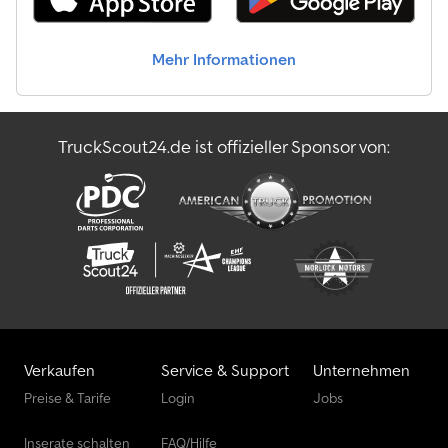
Sie unter . Finanzierung gewünscht? Mit unseren Value Added
Service bieten wir Ihnen individuelle Finanzierungsmöglichkeiten,
Full Service-und Telematik-Dienstleistungen. Wir beraten Sie
Mehr Informationen
gerne. Cedpjzm Dx Ijfx Ahtjha
TruckScout24.de ist offizieller Sponsor von:
Verkaufen
Service & Support
Unternehmen
Preise & Tarife
Login
Jobs
Inserate schalten
FAQ/Hilfe