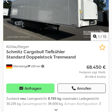
Trennwandvorbereitung, Temperaturschreiber, Doppelstock
EURO Palette mit Balken, Anschlußstecker 1x15 und 2x7 polig,
Antispray, Telematiksystem, Dynamic ramp protection (DRP), Unser
gesamtes Fahrzeugangebot finden Sie unter . Finanzierung
gewünscht? Mit unseren Value Added Service bieten wir Ihnen
individuelle Finanzierungsmöglichkeiten, Full Service-und
Telematik-Dienstleistungen. Wir beraten Sie gerne. Cedpfxszqxb
1
/
15
Es Ahtoha
Kühlauflieger
Schmitz Cargobull
Tiefkühler
Standard Doppelstock Trennwand
68.450 €
Altenberge
229 km
Festpreis zzgl. MwSt.
(81.456 € brutto)
Anfragen
Anrufen
Zustand:
neu
, Leergewicht:
8.765 kg
, maximales Ladegewicht:
30.235 kg
, Gesamtgewicht:
39.000 kg
, Achsen-Konfiguration:
3
Achsen
, Laderaumlänge:
13.403 mm
, Laderaumbreite:
2.490 mm
,