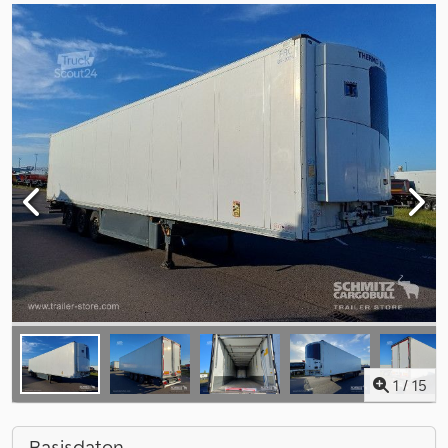
1
/
15
Basisdaten